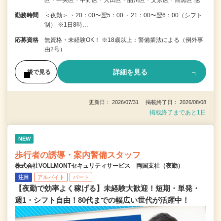
区・中央区・中野区・大田区・品川区・文京区・目黒区 他
勤務時間
＜夜勤＞ ・20：00〜翌5：00 ・21：00〜翌6：00（シフト
制） ※1日8時…
応募資格
無資格・未経験OK！ ※18歳以上：警備業法による（例外事
由2号）
詳細を見る
後で見る
更新日： 2026/07/31 掲載終了日： 2026/08/08
掲載終了まであと1日
NEW
歩行者の誘導・案内警備スタッフ
株式会社VOLLMONTセキュリティサービス 両国支社（夜勤）
注目
アルバイト
パート
【夜勤で効率よく稼げる】未経験大歓迎！短期・単発・
週1・シフト自由！80代までの幅広い世代が活躍中！