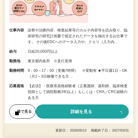
仕事内容
診察や治療内容、検査結果等のカルテ内容等を読み取り、臨
床研究の研究計画書で規定されたデータを抽出するお仕事で
す。 その後EDCへのデータ入力や、クエリ（入力内…
給与
日給20,000円以上
勤務地
東京都内各所 ※直行直帰
勤務時間
9：00～17：00（実働7時間） ※変動有 ★平日週1日～OK
（月2～3日稼働できる方…
応募資格
【必須】・医療系資格経験者（正看護師、薬剤師、臨床検査
技師として病院勤務3年以上）もしくは・CRA／CRC経験の
ある方
詳細を見る
後で見る
更新日： 2026/05/12 掲載終了日： 2027/03/31