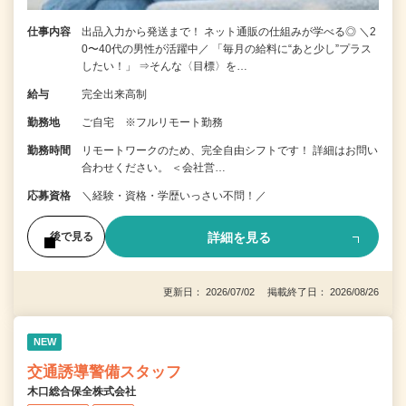
仕事内容
出品入力から発送まで！ ネット通販の仕組みが学べる◎ ＼2
0〜40代の男性が活躍中／ 「毎月の給料に“あと少し”プラス
したい！」 ⇒そんな〈目標〉を…
給与
完全出来高制
勤務地
ご自宅 ※フルリモート勤務
勤務時間
リモートワークのため、完全自由シフトです！ 詳細はお問い
合わせください。 ＜会社営…
応募資格
＼経験・資格・学歴いっさい不問！／
詳細を見る
後で見る
更新日： 2026/07/02 掲載終了日： 2026/08/26
NEW
交通誘導警備スタッフ
木口総合保全株式会社