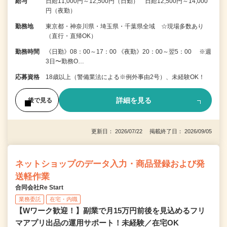
給与
日給11,000円～12,500円（日勤） 日給12,500円～14,000
円（夜勤）
勤務地
東京都・神奈川県・埼玉県・千葉県全域 ☆現場多数あり
（直行・直帰OK）
勤務時間
《日勤》08：00～17：00 《夜勤》20：00～翌5：00 ※週
3日〜勤務O…
応募資格
18歳以上（警備業法による※例外事由2号）、未経験OK！
詳細を見る
後で見る
更新日： 2026/07/22 掲載終了日： 2026/09/05
ネットショップのデータ入力・商品登録および発
送軽作業
合同会社Re Start
業務委託
在宅・内職
【Wワーク歓迎！】副業で月15万円前後を見込めるフリ
マアプリ出品の運用サポート！未経験／在宅OK