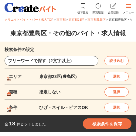
後で見る
閲覧履歴
会員登録
メニュー
クリエイトバイト・パート求人TOP
＞
東京都
＞
東京都23区
＞
東京都豊島区
＞
東京都豊島区・その
東京都豊島区・その他のバイト・求人情報
検索条件の設定
絞り込む
エリア
東京都23区(豊島区)
選択
職種
指定しない
選択
条件
ひげ・ネイル・ピアスOK
選択
18
検索条件を保存
全
件ヒットしました