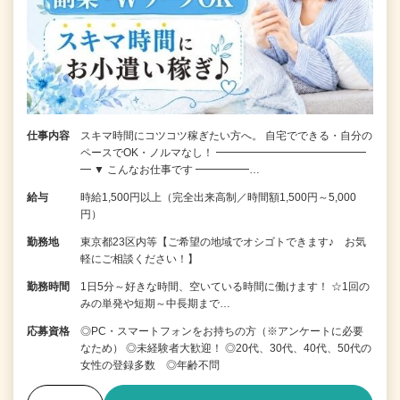
仕事内容
スキマ時間にコツコツ稼ぎたい方へ。 自宅でできる・自分の
ペースでOK・ノルマなし！ ━━━━━━━━━━━━━━
━ ▼ こんなお仕事です ━━━━━…
給与
時給1,500円以上（完全出来高制／時間額1,500円～5,000
円）
勤務地
東京都23区内等【ご希望の地域でオシゴトできます♪ お気
軽にご相談ください！】
勤務時間
1日5分～好きな時間、空いている時間に働けます！ ☆1回の
みの単発や短期～中長期まで…
応募資格
◎PC・スマートフォンをお持ちの方（※アンケートに必要
なため） ◎未経験者大歓迎！ ◎20代、30代、40代、50代の
女性の登録多数 ◎年齢不問