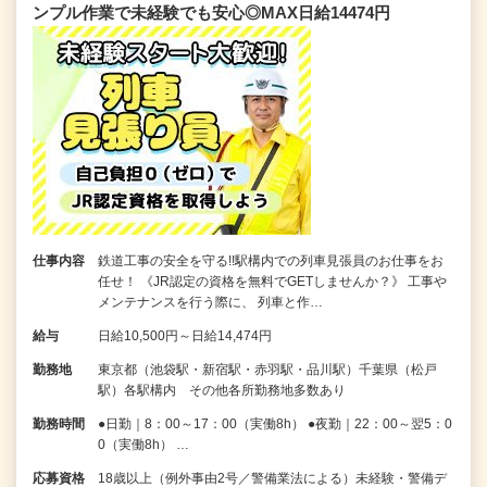
ンプル作業で未経験でも安心◎MAX日給14474円
仕事内容
鉄道工事の安全を守る!!駅構内での列車見張員のお仕事をお
任せ！ 《JR認定の資格を無料でGETしませんか？》 工事や
メンテナンスを行う際に、 列車と作…
給与
日給10,500円～日給14,474円
勤務地
東京都（池袋駅・新宿駅・赤羽駅・品川駅）千葉県（松戸
駅）各駅構内 その他各所勤務地多数あり
勤務時間
●日勤｜8：00～17：00（実働8h） ●夜勤｜22：00～翌5：0
0（実働8h） …
応募資格
18歳以上（例外事由2号／警備業法による）未経験・警備デ