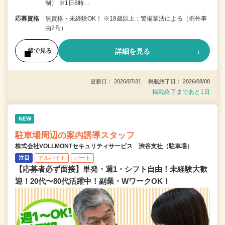
制） ※1日8時…
応募資格
無資格・未経験OK！ ※18歳以上：警備業法による（例外事
由2号）
詳細を見る
後で見る
更新日： 2026/07/31 掲載終了日： 2026/08/08
掲載終了まであと1日
NEW
駐車場周辺の案内誘導スタッフ
株式会社VOLLMONTセキュリティサービス 渋谷支社（駐車場）
注目
アルバイト
パート
【応募者必ず面接】単発・週1・シフト自由！未経験大歓
迎！20代〜80代活躍中！副業・WワークOK！