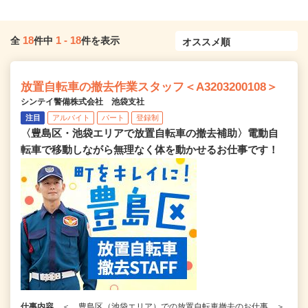
18
1
-
18
全
件中
件を表示
放置自転車の撤去作業スタッフ＜A3203200108＞
シンテイ警備株式会社 池袋支社
注目
アルバイト
パート
登録制
〈豊島区・池袋エリアで放置自転車の撤去補助〉電動自
転車で移動しながら無理なく体を動かせるお仕事です！
仕事内容
＜ 豊島区（池袋エリア）での放置自転車撤去のお仕事 ＞