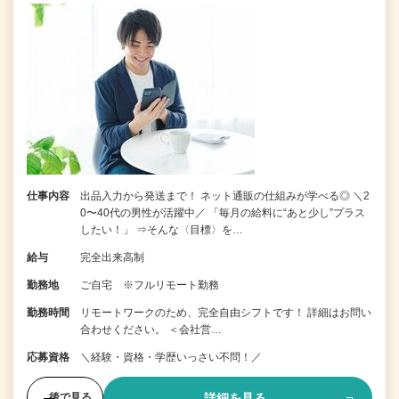
仕事内容
出品入力から発送まで！ ネット通販の仕組みが学べる◎ ＼2
0〜40代の男性が活躍中／ 「毎月の給料に“あと少し”プラス
したい！」 ⇒そんな〈目標〉を…
給与
完全出来高制
勤務地
ご自宅 ※フルリモート勤務
勤務時間
リモートワークのため、完全自由シフトです！ 詳細はお問い
合わせください。 ＜会社営…
応募資格
＼経験・資格・学歴いっさい不問！／
詳細を見る
後で見る