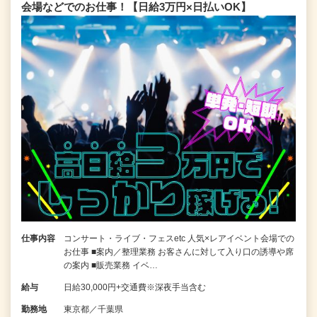
会場などでのお仕事！【日給3万円×日払いOK】
仕事内容
コンサート・ライブ・フェスetc 人気×レアイベント会場での
お仕事 ■案内／整理業務 お客さんに対して入り口の誘導や席
の案内 ■販売業務 イベ…
給与
日給30,000円+交通費※深夜手当含む
勤務地
東京都／千葉県