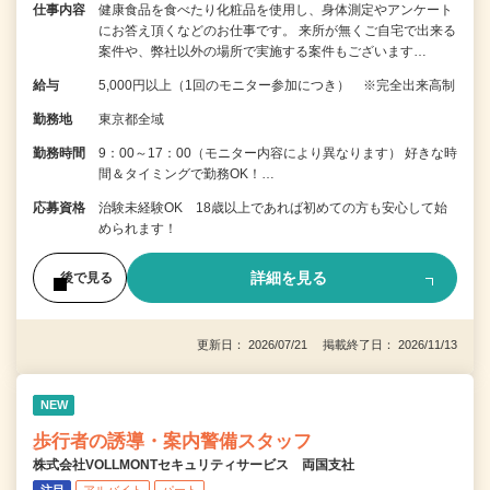
仕事内容
健康食品を食べたり化粧品を使用し、身体測定やアンケート
にお答え頂くなどのお仕事です。 来所が無くご自宅で出来る
案件や、弊社以外の場所で実施する案件もございます…
給与
5,000円以上（1回のモニター参加につき） ※完全出来高制
勤務地
東京都全域
勤務時間
9：00～17：00（モニター内容により異なります） 好きな時
間＆タイミングで勤務OK！…
応募資格
治験未経験OK 18歳以上であれば初めての方も安心して始
められます！
詳細を見る
後で見る
更新日： 2026/07/21 掲載終了日： 2026/11/13
NEW
歩行者の誘導・案内警備スタッフ
株式会社VOLLMONTセキュリティサービス 両国支社
注目
アルバイト
パート