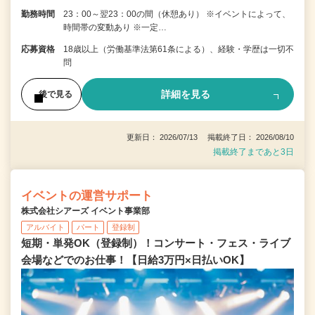
勤務時間
23：00～翌23：00の間（休憩あり） ※イベントによって、
時間帯の変動あり ※一定…
応募資格
18歳以上（労働基準法第61条による）、経験・学歴は一切不
問
詳細を見る
後で見る
更新日： 2026/07/13 掲載終了日： 2026/08/10
掲載終了まであと3日
イベントの運営サポート
株式会社シアーズ イベント事業部
アルバイト
パート
登録制
短期・単発OK（登録制）！コンサート・フェス・ライブ
会場などでのお仕事！【日給3万円×日払いOK】