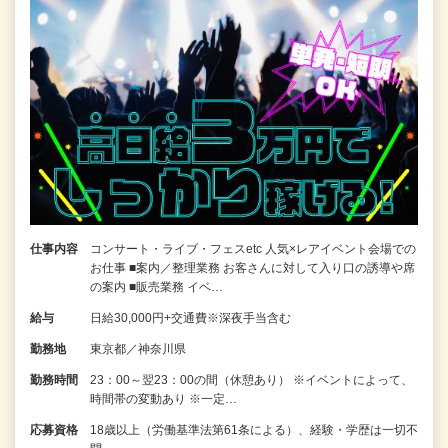
仕事内容
コンサート・ライブ・フェスetc 人気×レアイベント会場での
お仕事 ■案内／整理業務 お客さんに対して入り口の誘導や席
の案内 ■販売業務 イベ…
給与
日給30,000円+交通費※深夜手当含む
勤務地
東京都／神奈川県
勤務時間
23：00～翌23：00の間（休憩あり） ※イベントによって、
時間帯の変動あり ※一定…
応募資格
18歳以上（労働基準法第61条による）、経験・学歴は一切不