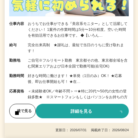
仕事内容
おうちでお仕事ができる『美容系モニター』として活躍して
ください！ 1案件の作業時間は5分〜10分程度。空いた時間
を有効活用できるお仕事です。 ◆【いろん…
給与
完全出来高制 ★謝礼は、最短で当日のうちに受け取れま
す！
勤務地
ご自宅※フルリモート勤務 東京都その他、東京都全域を含
む関東エリアおよび日本全国で勤務可能(在宅OK)
勤務時間
好きな時間に働けます！ ★単発（1日のみ）OK！ ★応募
後、即お仕事開始も可！ ★在…
応募資格
＜未経験者OK／年齢不問＞⇒★特に20代〜50代の女性の登
録多数★ ※スマートフォンもしくはパソコンをお持ちの方
詳細を見る
後で見る
更新日： 2026/07/31 掲載終了日： 2026/08/24