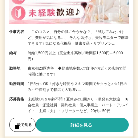
仕事内容
「このコスメ、自分の肌に合うかな？」「試してみたいけ
ど、費用が気になる…」 そんな気持ち、美容モニターで解決
できます♪ 気になる化粧品・健康食品・サプリメン…
給与
時給1,500円以上（完全出来高制／時間額1,500円～5,000
円）
勤務地
東京都23区内等 ◆勤務地多数♪ご自宅やお近くの店舗で間
時間に働けます♪
勤務時間
1日5分～OK！好きな時間やスキマ時間でサクッと♪ ☆1日の
み～中長期まで幅広く大歓迎♪…
応募資格
未経験OK＆年齢不問！夏休みの1回きり・単発も大歓迎！ ★
会社員・派遣社員・契約社員・個人事業主・パート・アルバ
イト・主婦（夫）・フリーターなど、20代～50代…
詳細を見る
後で見る