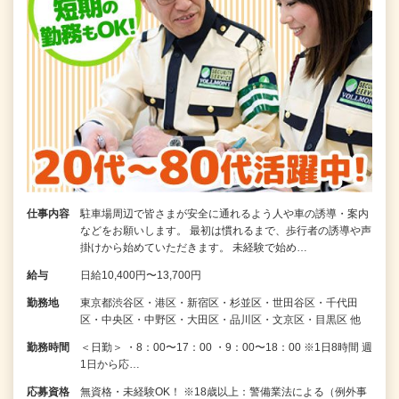
仕事内容
駐車場周辺で皆さまが安全に通れるよう人や車の誘導・案内
などをお願いします。 最初は慣れるまで、歩行者の誘導や声
掛けから始めていただきます。 未経験で始め…
給与
日給10,400円〜13,700円
勤務地
東京都渋谷区・港区・新宿区・杉並区・世田谷区・千代田
区・中央区・中野区・大田区・品川区・文京区・目黒区 他
勤務時間
＜日勤＞ ・8：00〜17：00 ・9：00〜18：00 ※1日8時間 週
1日から応…
応募資格
無資格・未経験OK！ ※18歳以上：警備業法による（例外事