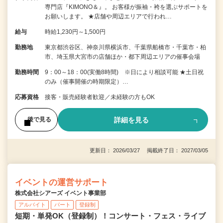
専門店『KIMONO＆』。 お客様が振袖・袴を選ぶサポートを
お願いします。 ★店舗や周辺エリアで行われ…
給与
時給1,230円～1,500円
勤務地
東京都渋谷区、神奈川県横浜市、千葉県船橋市・千葉市・柏
市、埼玉県大宮市の店舗ほか・都下周辺エリアの催事会場
勤務時間
9：00～18：00(実働8時間) ※日により相談可能 ★土日祝
のみ（催事開催の時期限定）…
応募資格
接客・販売経験者歓迎／未経験の方もOK
詳細を見る
後で見る
更新日： 2026/03/27 掲載終了日： 2027/03/05
イベントの運営サポート
株式会社シアーズ イベント事業部
アルバイト
パート
登録制
短期・単発OK（登録制）！コンサート・フェス・ライブ