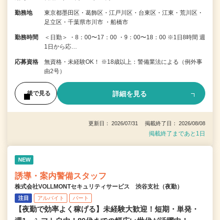
勤務地
東京都墨田区・葛飾区・江戸川区・台東区・江東・荒川区・
足立区・千葉県市川市 ・船橋市
勤務時間
＜日勤＞ ・8：00〜17：00 ・9：00〜18：00 ※1日8時間 週
1日から応…
応募資格
無資格・未経験OK！ ※18歳以上：警備業法による（例外事
由2号）
詳細を見る
後で見る
更新日： 2026/07/31 掲載終了日： 2026/08/08
掲載終了まであと1日
NEW
誘導・案内警備スタッフ
株式会社VOLLMONTセキュリティサービス 渋谷支社（夜勤）
注目
アルバイト
パート
【夜勤で効率よく稼げる】未経験大歓迎！短期・単発・