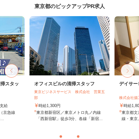
東京都のピックアップPR求人
清掃スタッ
オフィスビルの清掃スタッフ
デイサー
東京ビジネスサービス 株式会社 営業五
部
株式会社揚
費支給
時給1,300円
時給1,
2（京急線
東京都新宿区／東京メトロ丸ノ内線
東京都文京
..
「西新宿駅」徒歩3分、各線「新宿...
線・東京