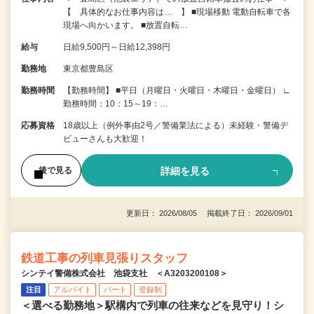
【 具体的なお仕事内容は… 】 ■現場移動 電動自転車で各
現場へ向かいます。 ■放置自転…
給与
日給9,500円～日給12,398円
勤務地
東京都豊島区
勤務時間
【勤務時間】 ■平日（月曜日・火曜日・木曜日・金曜日） ∟
勤務時間：10：15～19：…
応募資格
18歳以上（例外事由2号／警備業法による）未経験・警備デ
ビューさんも大歓迎！
詳細を見る
後で見る
更新日： 2026/08/05 掲載終了日： 2026/09/01
鉄道工事の列車見張りスタッフ
シンテイ警備株式会社 池袋支社 ＜A3203200108＞
注目
アルバイト
パート
登録制
＜選べる勤務地＞駅構内で列車の往来などを見守り！シ