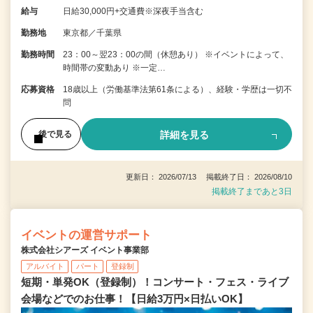
給与
日給30,000円+交通費※深夜手当含む
勤務地
東京都／千葉県
勤務時間
23：00～翌23：00の間（休憩あり） ※イベントによって、
時間帯の変動あり ※一定…
応募資格
18歳以上（労働基準法第61条による）、経験・学歴は一切不
問
詳細を見る
後で見る
更新日： 2026/07/13 掲載終了日： 2026/08/10
掲載終了まであと3日
イベントの運営サポート
株式会社シアーズ イベント事業部
アルバイト
パート
登録制
短期・単発OK（登録制）！コンサート・フェス・ライブ
会場などでのお仕事！【日給3万円×日払いOK】