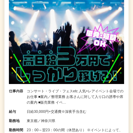
仕事内容
コンサート・ライブ・フェスetc 人気×レアイベント会場での
お仕事 ■案内／整理業務 お客さんに対して入り口の誘導や席
の案内 ■販売業務 イベ…
給与
日給30,000円+交通費※深夜手当含む
勤務地
東京都／神奈川県
勤務時間
23：00～翌23：00の間（休憩あり） ※イベントによって、