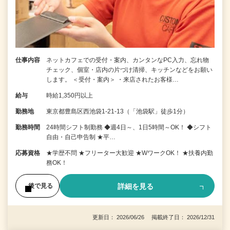
仕事内容
ネットカフェでの受付・案内、カンタンなPC入力、忘れ物
チェック、個室・店内の片づけ清掃、キッチンなどをお願い
します。 ＜受付・案内＞ ・来店されたお客様…
給与
時給1,350円以上
勤務地
東京都豊島区西池袋1-21-13（「池袋駅」徒歩1分）
勤務時間
24時間シフト制勤務 ◆週4日～、1日5時間～OK！ ◆シフト
自由・自己申告制 ★平…
応募資格
★学歴不問 ★フリーター大歓迎 ★WワークOK！ ★扶養内勤
務OK！
詳細を見る
後で見る
更新日： 2026/06/26 掲載終了日： 2026/12/31