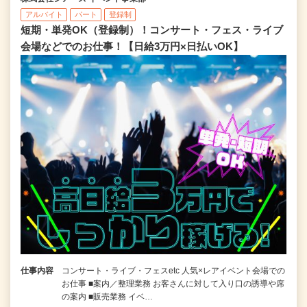
アルバイト
パート
登録制
短期・単発OK（登録制）！コンサート・フェス・ライブ
会場などでのお仕事！【日給3万円×日払いOK】
仕事内容
コンサート・ライブ・フェスetc 人気×レアイベント会場での
お仕事 ■案内／整理業務 お客さんに対して入り口の誘導や席
の案内 ■販売業務 イベ…