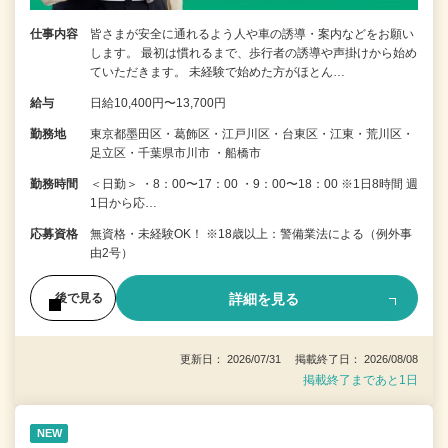
仕事内容
皆さまが安全に通れるよう人や車の誘導・案内などをお願い
します。 最初は慣れるまで、歩行者の誘導や声掛けから始め
ていただきます。 未経験で始めた方がほとん…
給与
日給10,400円〜13,700円
勤務地
東京都墨田区・葛飾区・江戸川区・台東区・江東・荒川区・
足立区・千葉県市川市 ・船橋市
勤務時間
＜日勤＞ ・8：00〜17：00 ・9：00〜18：00 ※1日8時間 週
1日から応…
応募資格
無資格・未経験OK！ ※18歳以上：警備業法による（例外事
由2号）
詳細を見る
後で見る
更新日： 2026/07/31 掲載終了日： 2026/08/08
掲載終了まであと1日
NEW