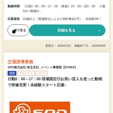
勤務時間
《日勤》08：00～17：00 《夜勤》20：00～翌5：00 ※週
3日〜勤務O…
応募資格
18歳以上（警備業法による※例外事由2号）、未経験OK！
詳細を見る
後で見る
更新日： 2026/07/22 掲載終了日： 2026/09/05
交通誘導業務
SPD株式会社 埼玉支社_イベント事業部【EV084】
注目
アルバイト
パート
日勤8：00～17：00 現場固定◎お笑い芸人を使った動画
で研修充実！未経験スタート応援♪