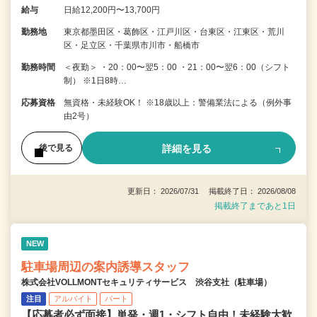
給与
日給12,200円〜13,700円
勤務地
東京都墨田区・葛飾区・江戸川区・台東区・江東区・荒川
区・足立区・千葉県市川市・船橋市
勤務時間
＜夜勤＞ ・20：00〜翌5：00 ・21：00〜翌6：00（シフト
制） ※1日8時…
応募資格
無資格・未経験OK！ ※18歳以上：警備業法による（例外事
由2号）
詳細を見る
後で見る
更新日： 2026/07/31 掲載終了日： 2026/08/08
掲載終了まであと1日
NEW
駐車場周辺の案内誘導スタッフ
株式会社VOLLMONTセキュリティサービス 渋谷支社（駐車場）
注目
アルバイト
パート
【応募者必ず面接】単発・週1・シフト自由！未経験大歓