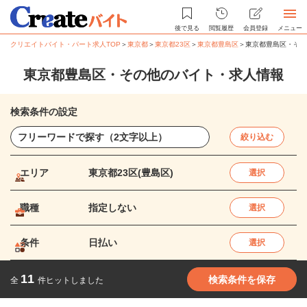
後で見る
閲覧履歴
会員登録
メニュー
クリエイトバイト・パート求人TOP
＞
東京都
＞
東京都23区
＞
東京都豊島区
＞
東京都豊島区・その
東京都豊島区・その他のバイト・求人情報
検索条件の設定
絞り込む
エリア
東京都23区(豊島区)
選択
職種
指定しない
選択
条件
日払い
選択
11
検索条件を保存
全
件ヒットしました