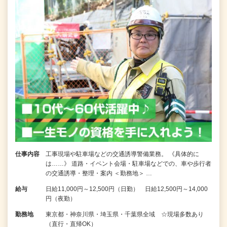
仕事内容
工事現場や駐車場などの交通誘導警備業務。 《具体的に
は……》 道路・イベント会場・駐車場などでの、車や歩行者
の交通誘導・整理・案内 ＜勤務地＞ …
給与
日給11,000円～12,500円（日勤） 日給12,500円～14,000
円（夜勤）
勤務地
東京都・神奈川県・埼玉県・千葉県全域 ☆現場多数あり
（直行・直帰OK）