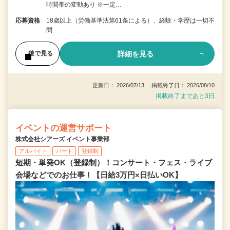
時間帯の変動あり ※一定…
応募資格
18歳以上（労働基準法第61条による）、経験・学歴は一切不
問
詳細を見る
後で見る
更新日： 2026/07/13 掲載終了日： 2026/08/10
掲載終了まであと3日
イベントの運営サポート
株式会社シアーズ イベント事業部
アルバイト
パート
登録制
短期・単発OK（登録制）！コンサート・フェス・ライブ
会場などでのお仕事！【日給3万円×日払いOK】