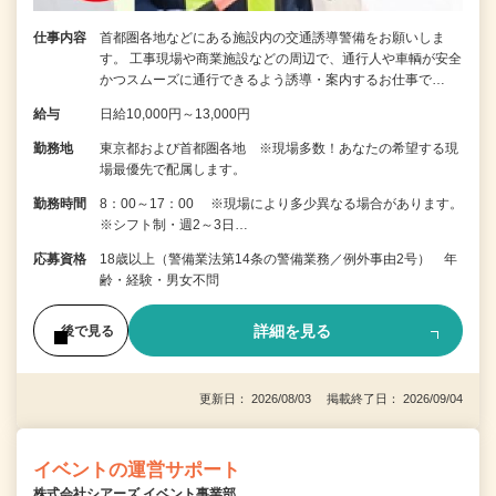
仕事内容
首都圏各地などにある施設内の交通誘導警備をお願いしま
す。 工事現場や商業施設などの周辺で、通行人や車輌が安全
かつスムーズに通行できるよう誘導・案内するお仕事で…
給与
日給10,000円～13,000円
勤務地
東京都および首都圏各地 ※現場多数！あなたの希望する現
場最優先で配属します。
勤務時間
8：00～17：00 ※現場により多少異なる場合があります。
※シフト制・週2～3日…
応募資格
18歳以上（警備業法第14条の警備業務／例外事由2号） 年
齢・経験・男女不問
詳細を見る
後で見る
更新日： 2026/08/03 掲載終了日： 2026/09/04
イベントの運営サポート
株式会社シアーズ イベント事業部