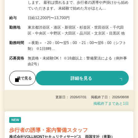
します。 最初は慣れるまで、歩行者の誘導や声掛けから始め
ていただきます。 未経験で始めた方がほとん…
給与
日給12,200円〜13,700円
勤務地
東京都渋谷区・港区・新宿区・杉並区・世田谷区・千代田
区・中央区・中野区・大田区・品川区・文京区・目黒区 他
勤務時間
＜夜勤＞ ・20：00〜翌5：00 ・21：00〜翌6：00（シフト
制） ※1日8時…
応募資格
無資格・未経験OK！ ※18歳以上：警備業法による（例外事
由2号）
詳細を見る
後で見る
更新日： 2026/07/31 掲載終了日： 2026/08/08
掲載終了まであと1日
NEW
歩行者の誘導・案内警備スタッフ
株式会社VOLLMONTセキュリティサービス 両国支社（夜勤）