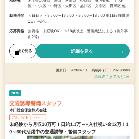
勤務地
東京都渋谷区・港区・新宿区・杉並区・世田谷区・千代田
区・中央区・中野区・大田区・品川区・文京区・目黒区 他
勤務時間
＜日勤＞ ・8：00〜17：00 ・9：00〜18：00 ※1日8時間 週
1日から応…
応募資格
無資格・未経験OK！ ※18歳以上：警備業法による（例外事
由2号）
詳細を見る
後で見る
更新日： 2026/07/31 掲載終了日： 2026/08/08
掲載終了まであと1日
NEW
交通誘導警備スタッフ
木口総合保全株式会社
アルバイト
パート
未経験から月収30万可！日給1.1万～+入社祝い金12万！1
0～60代活躍中の交通誘導・警備スタッフ