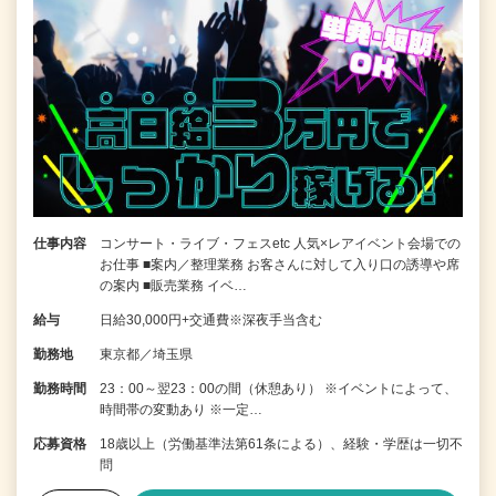
仕事内容
コンサート・ライブ・フェスetc 人気×レアイベント会場での
お仕事 ■案内／整理業務 お客さんに対して入り口の誘導や席
の案内 ■販売業務 イベ…
給与
日給30,000円+交通費※深夜手当含む
勤務地
東京都／埼玉県
勤務時間
23：00～翌23：00の間（休憩あり） ※イベントによって、
時間帯の変動あり ※一定…
応募資格
18歳以上（労働基準法第61条による）、経験・学歴は一切不
問