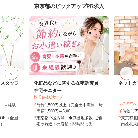
東京都のピックアップPR求人
務スタッフ
化粧品などに関する在宅調査員・
ネットカ
在宅モニター
株式会社ビサーチ
カスタマカ
以上 ※経験
時給1,500円以上（完全出来高制／時
間額1,500円～5,00...
時給1,2
OK（全国
東京都23区内等 ◆勤務地多数♪ご自
東京都北
し）
宅やお近くの店舗で間時間に働...
南改札東