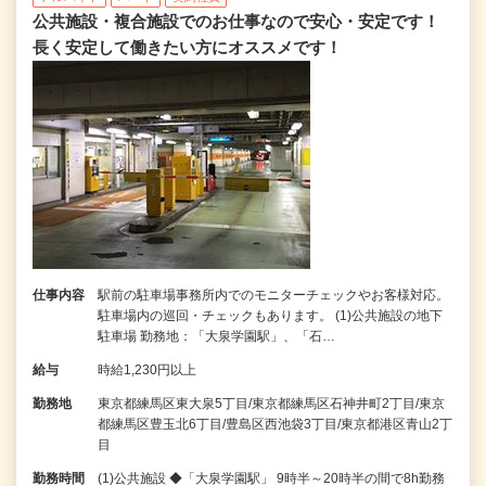
公共施設・複合施設でのお仕事なので安心・安定です！
長く安定して働きたい方にオススメです！
仕事内容
駅前の駐車場事務所内でのモニターチェックやお客様対応。
駐車場内の巡回・チェックもあります。 (1)公共施設の地下
駐車場 勤務地：「大泉学園駅」、「石…
給与
時給1,230円以上
勤務地
東京都練馬区東大泉5丁目/東京都練馬区石神井町2丁目/東京
都練馬区豊玉北6丁目/豊島区西池袋3丁目/東京都港区青山2丁
目
勤務時間
(1)公共施設 ◆「大泉学園駅」 9時半～20時半の間で8h勤務