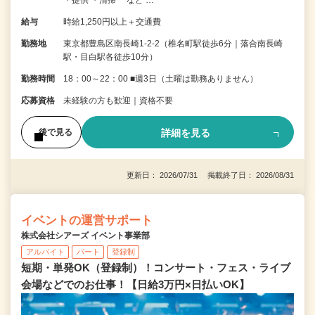
給与
時給1,250円以上＋交通費
勤務地
東京都豊島区南長崎1-2-2（椎名町駅徒歩6分｜落合南長崎
駅・目白駅各徒歩10分）
勤務時間
18：00～22：00 ■週3日（土曜は勤務ありません）
応募資格
未経験の方も歓迎｜資格不要
詳細を見る
後で見る
更新日： 2026/07/31 掲載終了日： 2026/08/31
イベントの運営サポート
株式会社シアーズ イベント事業部
アルバイト
パート
登録制
短期・単発OK（登録制）！コンサート・フェス・ライブ
会場などでのお仕事！【日給3万円×日払いOK】