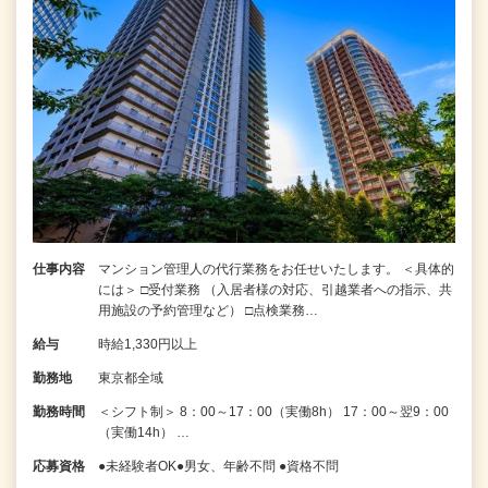
仕事内容
マンション管理人の代行業務をお任せいたします。 ＜具体的
には＞ □受付業務 （入居者様の対応、引越業者への指示、共
用施設の予約管理など） □点検業務…
給与
時給1,330円以上
勤務地
東京都全域
勤務時間
＜シフト制＞ 8：00～17：00（実働8h） 17：00～翌9：00
（実働14h） …
応募資格
●未経験者OK●男女、年齢不問 ●資格不問