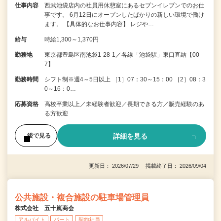
仕事内容
西武池袋店内の社員用休憩室にあるセブンイレブンでのお仕
事です。 6月12日にオープンしたばかりの新しい環境で働け
ます。 【具体的なお仕事内容】 レジや…
給与
時給1,300～1,370円
勤務地
東京都豊島区南池袋1-28-1／各線「池袋駅」東口直結【00
7】
勤務時間
シフト制※週4～5日以上 ［1］07：30～15：00 ［2］08：3
0～16：0…
応募資格
高校卒業以上／未経験者歓迎／長期できる方／販売経験のあ
る方歓迎
詳細を見る
後で見る
更新日： 2026/07/29 掲載終了日： 2026/09/04
公共施設・複合施設の駐車場管理員
株式会社 五十嵐商会
アルバイト
パート
契約社員