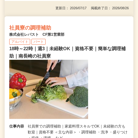
更新日： 2026/07/17 掲載終了日： 2026/08/26
社員寮の調理補助
株式会社レパスト CF第1営業部
アルバイト
パート
18時～22時｜週3｜未経験OK｜資格不要｜簡単な調理補
助｜南長崎の社員寮
仕事内容
社員寮での調理補助｜家庭料理スキルでOK｜未経験の方も
歓迎｜資格不要 ＜主な内容＞ ・調理補助 ・洗浄 ・盛りつけ
・提供 ・清掃 など …