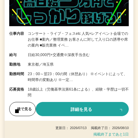
仕事内容
コンサート・ライブ・フェスetc 人気×レアイベント会場での
お仕事 ■案内／整理業務 お客さんに対して入り口の誘導や席
の案内 ■販売業務 イベ…
給与
日給30,000円+交通費※深夜手当含む
勤務地
東京都／埼玉県
勤務時間
23：00～翌23：00の間（休憩あり） ※イベントによって、
時間帯の変動あり ※一定…
応募資格
18歳以上（労働基準法第61条による）、経験・学歴は一切不
問
詳細を見る
後で見る
更新日： 2026/07/13 掲載終了日： 2026/08/10
掲載終了まであと1日