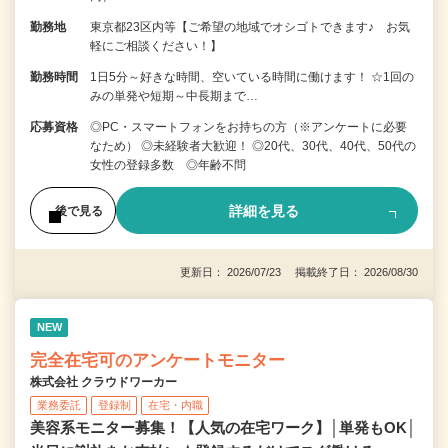
勤務地
東京都23区内等【ご希望の地域でオシゴトできます♪ お気
軽にご相談ください！】
勤務時間
1日5分～好きな時間、空いている時間に働けます！ ☆1回の
みの単発や短期～中長期まで…
応募資格
◎PC・スマートフォンをお持ちの方（※アンケートに必要
なため） ◎未経験者大歓迎！ ◎20代、30代、40代、50代の
女性の登録多数 ◎年齢不問
詳細を見る
後で見る
更新日： 2026/07/23 掲載終了日： 2026/08/30
NEW
完全在宅可のアンケートモニター
株式会社 クラウドワーカー
業務委託
登録制
在宅・内職
美容系モニター募集！【人気の在宅ワーク】│単発もOK│