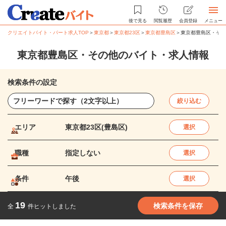
後で見る
閲覧履歴
会員登録
メニュー
クリエイトバイト・パート求人TOP
＞
東京都
＞
東京都23区
＞
東京都豊島区
＞
東京都豊島区・その
東京都豊島区・その他のバイト・求人情報
検索条件の設定
絞り込む
エリア
東京都23区(豊島区)
選択
職種
指定しない
選択
条件
午後
選択
19
検索条件を保存
全
件ヒットしました