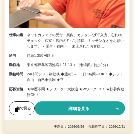
仕事内容
ネットカフェでの受付・案内、カンタンなPC入力、忘れ物
チェック、個室・店内の片づけ清掃、キッチンなどをお願い
します。 ＜受付・案内＞ ・来店されたお客様…
給与
時給1,350円以上
勤務地
東京都豊島区西池袋1-21-13（「池袋駅」徒歩1分）
勤務時間
24時間シフト制勤務 ◆週4日～、1日5時間～OK！ ◆シフト
自由・自己申告制 ★平…
応募資格
★学歴不問 ★フリーター大歓迎 ★WワークOK！ ★扶養内勤
務OK！
詳細を見る
後で見る
更新日： 2026/06/26 掲載終了日： 2026/12/31