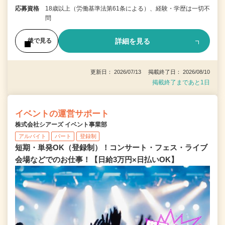
応募資格
18歳以上（労働基準法第61条による）、経験・学歴は一切不
問
詳細を見る
後で見る
更新日： 2026/07/13 掲載終了日： 2026/08/10
掲載終了まであと1日
イベントの運営サポート
株式会社シアーズ イベント事業部
アルバイト
パート
登録制
短期・単発OK（登録制）！コンサート・フェス・ライブ
会場などでのお仕事！【日給3万円×日払いOK】