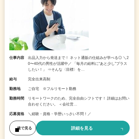
仕事内容
出品入力から発送まで！ ネット通販の仕組みが学べる◎ ＼2
0〜40代の男性が活躍中／ 「毎月の給料に“あと少し”プラス
したい！」 ⇒そんな〈目標〉を…
給与
完全出来高制
勤務地
ご自宅 ※フルリモート勤務
勤務時間
リモートワークのため、完全自由シフトです！ 詳細はお問い
合わせください。 ＜会社営…
応募資格
＼経験・資格・学歴いっさい不問！／
詳細を見る
後で見る