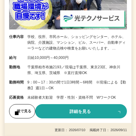
仕事内容
学校、役所、市民ホール、ショッピングセンター、ホテル、
病院、介護施設、マンション、ビル、スーパー、自動車ディ
ーラーなどの建物点検や検査をお願いいたします。 …
給与
日給10,000円～40,000円
勤務地
千葉県柏市布施2193／現場は千葉県、東京23区、神奈川
県、埼玉県、茨城県 ※直行直帰OK
勤務時間
9：00～17：30の間で1日3時間～6時間 ※現場による 【勤
務】 週1日～OK
応募資格
未経験者大歓迎 学歴・性別・資格不問 WワークOK
詳細を見る
後で見る
更新日： 2026/07/10 掲載終了日： 2026/09/11