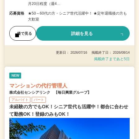
月20日程度（週4…
応募資格
★50～60代の方・シニア世代活躍中！ ★定年退職後の方も
大歓迎
詳細を見る
後で見る
更新日： 2026/07/16 掲載終了日： 2026/08/14
掲載終了まであと5日
NEW
マンションの代行管理人
株式会社センシアリンク 【毎日興業グループ】
アルバイト
パート
未経験の方でもOK！シニア世代も活躍中！都合に合わせ
て勤務OK！登録のみもOK！