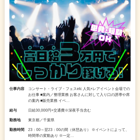
仕事内容
コンサート・ライブ・フェスetc 人気×レアイベント会場での
お仕事 ■案内／整理業務 お客さんに対して入り口の誘導や席
の案内 ■販売業務 イベ…
給与
日給30,000円+交通費※深夜手当含む
勤務地
東京都／千葉県
勤務時間
23：00～翌23：00の間（休憩あり） ※イベントによって、
時間帯の変動あり ※一定…