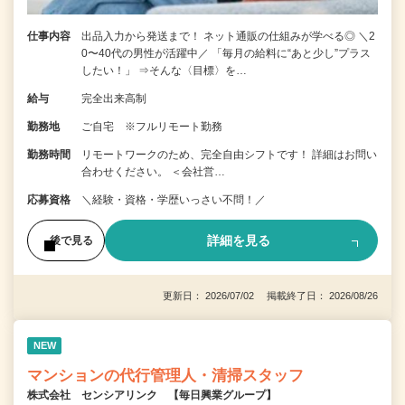
仕事内容
出品入力から発送まで！ ネット通販の仕組みが学べる◎ ＼2
0〜40代の男性が活躍中／ 「毎月の給料に“あと少し”プラス
したい！」 ⇒そんな〈目標〉を…
給与
完全出来高制
勤務地
ご自宅 ※フルリモート勤務
勤務時間
リモートワークのため、完全自由シフトです！ 詳細はお問い
合わせください。 ＜会社営…
応募資格
＼経験・資格・学歴いっさい不問！／
詳細を見る
後で見る
更新日： 2026/07/02 掲載終了日： 2026/08/26
NEW
マンションの代行管理人・清掃スタッフ
株式会社 センシアリンク 【毎日興業グループ】