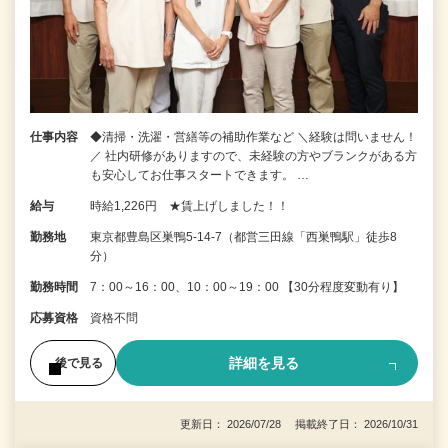
仕事内容
◆清掃・洗濯・営繕等の補助作業など ＼経験は問いません！
／ 社内研修がありますので、未経験の方やブランクがある方
も安心してお仕事スタートできます。 …
給与
時給1,226円 ★賃上げしました！！
勤務地
東京都豊島区巣鴨5-14-7（都営三田線「西巣鴨駅」徒歩8
分）
勤務時間
7：00～16：00、10：00～19：00 【30分程度変動有り】
応募資格
資格不問
詳細を見る
後で見る
更新日： 2026/07/28 掲載終了日： 2026/10/31