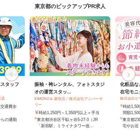
東京都のピックアップPR求人
導スタッフ
振袖・袴レンタル、フォトスタジ
化粧品な
オの運営スタッ...
在宅モニ
支店
株式会社ビ
KIMONO＆ 新宿店／株式会社アニバーサ
リー
円＋交通費全
時給1,
時給1,250円～1,350円以上＋手当
間額1,500
からの通勤
東京都渋谷区千駄ヶ谷5-27-3（JR
東京都2
「新宿駅」ミライナタワー改...
宅やお近