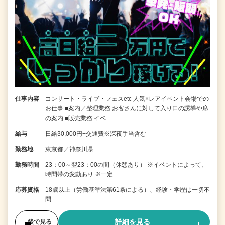
仕事内容
コンサート・ライブ・フェスetc 人気×レアイベント会場での
お仕事 ■案内／整理業務 お客さんに対して入り口の誘導や席
の案内 ■販売業務 イベ…
給与
日給30,000円+交通費※深夜手当含む
勤務地
東京都／神奈川県
勤務時間
23：00～翌23：00の間（休憩あり） ※イベントによって、
時間帯の変動あり ※一定…
応募資格
18歳以上（労働基準法第61条による）、経験・学歴は一切不
問
詳細を見る
後で見る