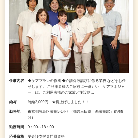
仕事内容
◆ケアプランの作成 ◆介護保険請求に係る業務 などをお任
せします。 ご利用者様のご家族に一番近い「ケアマネジャ
ー」は、ご利用者様のご家族と施設側…
給与
時給2,000円 ★賃上げしました！！
勤務地
東京都豊島区巣鴨5-14-7 （都営三田線「西巣鴨駅」徒歩8
分）
勤務時間
9：00～18：00
応募資格
要介護支援専門員資格