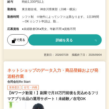
給与
時給1,330円以上
勤務地
東京都全域、 神奈川県東部（川崎・横浜）
勤務時間
シフト制 ※物件によってシフトは異なります。 1日3時間
～OK ☆シフト申請は、勤…
応募資格
●未経験者OK●男女、年齢不問 ●資格不問
詳細を見る
後で見る
更新日： 2026/07/28 掲載終了日： 2026/09/04
ネットショップのデータ入力・商品登録および発
送軽作業
合同会社Re Start
業務委託
在宅・内職
【Wワーク歓迎！】副業で月15万円前後を見込めるフリ
マアプリ出品の運用サポート！未経験／在宅OK