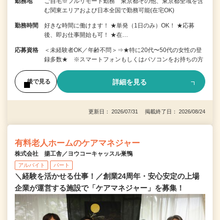
勤務地
ご自宅※フルリモート勤務 東京都その他、東京都全域を含
む関東エリアおよび日本全国で勤務可能(在宅OK)
勤務時間
好きな時間に働けます！ ★単発（1日のみ）OK！ ★応募
後、即お仕事開始も可！ ★在…
応募資格
＜未経験者OK／年齢不問＞⇒★特に20代〜50代の女性の登
録多数★ ※スマートフォンもしくはパソコンをお持ちの方
詳細を見る
後で見る
更新日： 2026/07/31 掲載終了日： 2026/08/24
有料老人ホームのケアマネジャー
株式会社 揚工舎／ヨウコーキャッスル巣鴨
アルバイト
パート
＼経験を活かせる仕事！／創業24周年・安心安定の上場
企業が運営する施設で「ケアマネジャー」を募集！