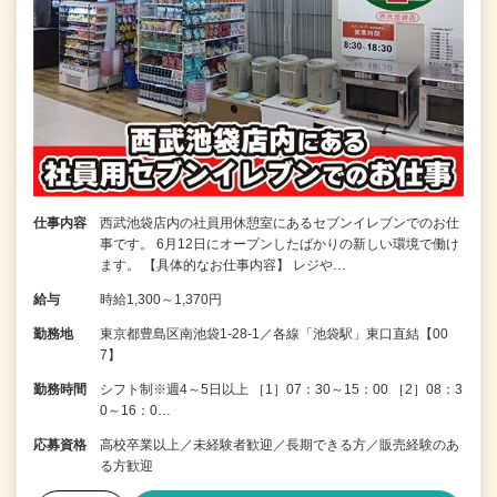
仕事内容
西武池袋店内の社員用休憩室にあるセブンイレブンでのお仕
事です。 6月12日にオープンしたばかりの新しい環境で働け
ます。 【具体的なお仕事内容】 レジや…
給与
時給1,300～1,370円
勤務地
東京都豊島区南池袋1-28-1／各線「池袋駅」東口直結【00
7】
勤務時間
シフト制※週4～5日以上 ［1］07：30～15：00 ［2］08：3
0～16：0…
応募資格
高校卒業以上／未経験者歓迎／長期できる方／販売経験のあ
る方歓迎