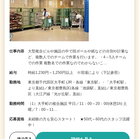
仕事内容
大型複合ビルや施設の中で段ボールや紙などの分別や計量な
ど、複数人でのチームで作業を行います。 ・4～5人チーム
での作業 複数名での作業なのでわからないこ…
給与
時給1,230円～1,250円以上 ※現場により（下記参照）
勤務地
東京都千代田区大手町 (JR・各線「東京駅」・「大手町駅」
より直結)／東京都豊島区(各線「池袋駅」直結)／東京都豊島
区（大江戸線「光が丘駅」直結）
勤務時間
（1）大手町の複合施設 平日／11：00～20：00(休憩1h) 土
曜／7：00～11…
応募資格
未経験の方も安心スタート！ ★50代～60代のスタッフ活躍
中！