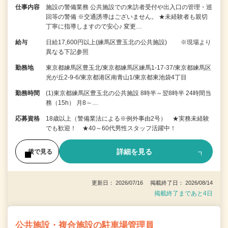
仕事内容
施設の警備業務 公共施設での来訪者受付や出入口の管理・巡
回等の警備 ※交通誘導はございません。 ★未経験者も親切
丁寧に指導しますので安心♪ 変更…
給与
日給17,600円以上(練馬区豊玉北の公共施設) ※現場より
異なる下記参照
勤務地
東京都練馬区豊玉北/東京都練馬区練馬1-17-37/東京都練馬区
光が丘2-9-6/東京都港区南青山1/東京都東池袋4丁目
勤務時間
(1)東京都練馬区豊玉北の公共施設 8時半～翌8時半 24時間当
務（15h） 月8～…
応募資格
18歳以上（警備業法による※例外事由2号） ★実務未経験
でも歓迎！ ★40～60代男性スタッフ活躍中！
詳細を見る
後で見る
更新日： 2026/07/16 掲載終了日： 2026/08/14
掲載終了まであと4日
公共施設・複合施設の駐車場管理員