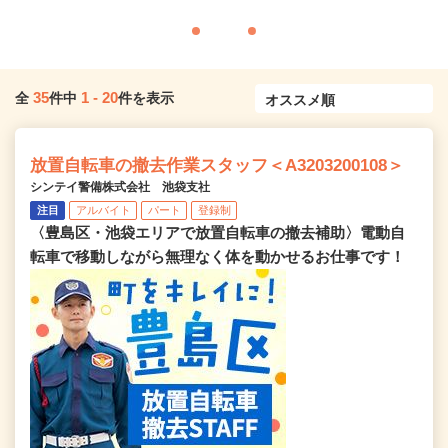
35
1
-
20
全
件中
件を表示
放置自転車の撤去作業スタッフ＜A3203200108＞
シンテイ警備株式会社 池袋支社
注目
アルバイト
パート
登録制
〈豊島区・池袋エリアで放置自転車の撤去補助〉電動自
転車で移動しながら無理なく体を動かせるお仕事です！