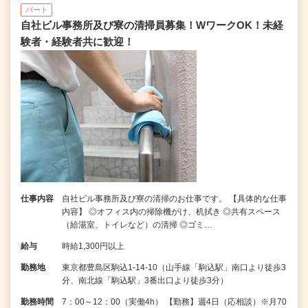
パート
自社ビル事務所及び寮の清掃員募集！WワークOK！未経
験者・経験者共に歓迎！
仕事内容
自社ビル事務所及び寮の清掃のお仕事です。 【具体的な仕事
内容】 ◎オフィス内の掃除機がけ、机拭き ◎共有スペース
（給湯室、トイレなど）の清掃 ◎ゴミ…
給与
時給1,300円以上
勤務地
東京都豊島区駒込1-14-10（山手線「駒込駅」南口より徒歩3
分、南北線「駒込駅」3番出口より徒歩3分）
勤務時間
7：00～12：00（実働4h） 【勤務】週4日（応相談）※月70