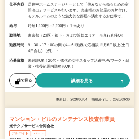
仕事内容
居住中ホームステージャーとして「住みながら売るための空
間演出」サービスを行います。 売主様のお部屋のお片付け、
モデルルームのような魅力的な部屋へ演出するお仕事で…
給与
時給1,400円～2,200円＋手当あり
勤務地
東京都（23区・都下）および近郊エリア ※直行直帰OK
勤務時間
9：30～17：00の間で4～6H勤務で応相談 ※月8日以上(土日
4日含む) （例） ・…
応募資格
未経験OK！20代～40代の女性スタッフ活躍中♪Wワーク・副
業・扶養範囲内勤務もOK！
詳細を見る
後で見る
更新日： 2026/03/04 掲載終了日： 2026/09/30
マンション・ビルのメンテナンス検査作業員
光テクノサービス合同会社
アルバイト
パート