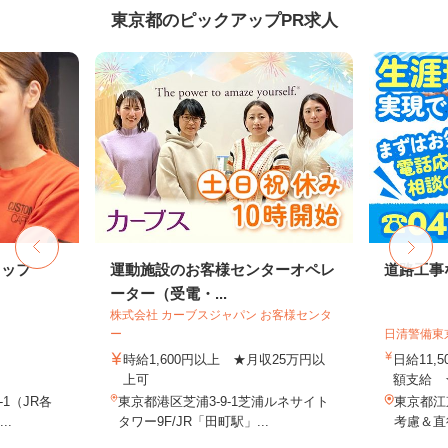
東京都のピックアップPR求人
タッフ
運動施設のお客様センターオペレ
道路工事
ーター（受電・...
株式会社 カーブスジャパン お客様センタ
ー
日清警備東
時給1,600円以上 ★月収25万円以
日給11,
上可
額支給 ★
-1（JR各
東京都港区芝浦3-9-1芝浦ルネサイト
東京都江
..
タワー9F/JR「田町駅」...
考慮＆直