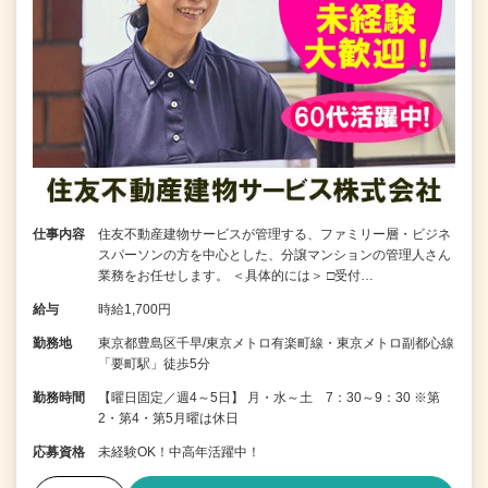
仕事内容
住友不動産建物サービスが管理する、ファミリー層・ビジネ
スパーソンの方を中心とした、分譲マンションの管理人さん
業務をお任せします。 ＜具体的には＞ □受付…
給与
時給1,700円
勤務地
東京都豊島区千早/東京メトロ有楽町線・東京メトロ副都心線
「要町駅」徒歩5分
勤務時間
【曜日固定／週4～5日】 月・水～土 7：30～9：30 ※第
2・第4・第5月曜は休日
応募資格
未経験OK！中高年活躍中！