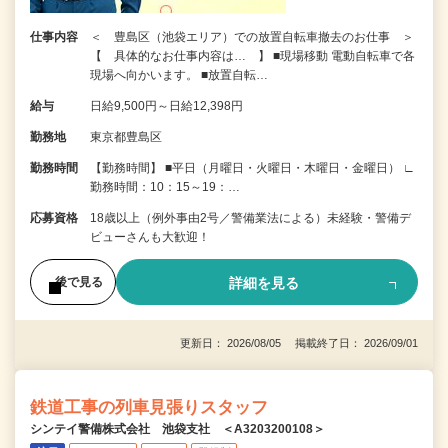
仕事内容
＜ 豊島区（池袋エリア）での放置自転車撤去のお仕事 ＞
【 具体的なお仕事内容は… 】 ■現場移動 電動自転車で各
現場へ向かいます。 ■放置自転…
給与
日給9,500円～日給12,398円
勤務地
東京都豊島区
勤務時間
【勤務時間】 ■平日（月曜日・火曜日・木曜日・金曜日） ∟
勤務時間：10：15～19：…
応募資格
18歳以上（例外事由2号／警備業法による）未経験・警備デ
ビューさんも大歓迎！
詳細を見る
後で見る
更新日： 2026/08/05 掲載終了日： 2026/09/01
鉄道工事の列車見張りスタッフ
シンテイ警備株式会社 池袋支社 ＜A3203200108＞