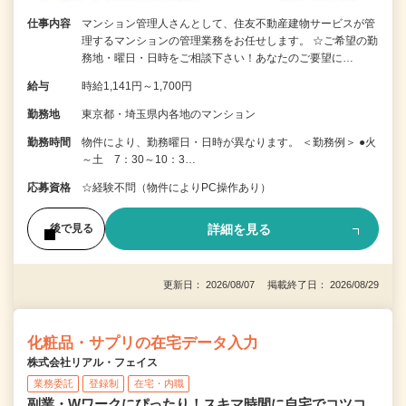
仕事内容
マンション管理人さんとして、住友不動産建物サービスが管
理するマンションの管理業務をお任せします。 ☆ご希望の勤
務地・曜日・日時をご相談下さい！あなたのご要望に…
給与
時給1,141円～1,700円
勤務地
東京都・埼玉県内各地のマンション
勤務時間
物件により、勤務曜日・日時が異なります。 ＜勤務例＞ ●火
～土 7：30～10：3…
応募資格
☆経験不問（物件によりPC操作あり）
詳細を見る
後で見る
更新日： 2026/08/07 掲載終了日： 2026/08/29
化粧品・サプリの在宅データ入力
株式会社リアル・フェイス
業務委託
登録制
在宅・内職
副業・Wワークにぴったり！スキマ時間に自宅でコツコ