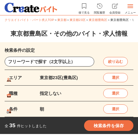
後で見る
閲覧履歴
会員登録
メニュー
クリエイトバイト・パート求人TOP
＞
東京都
＞
東京都23区
＞
東京都豊島区
＞
東京都豊島区・その
東京都豊島区・その他のバイト・求人情報
検索条件の設定
絞り込む
エリア
東京都23区(豊島区)
選択
職種
指定しない
選択
条件
朝
選択
35
検索条件を保存
全
件ヒットしました