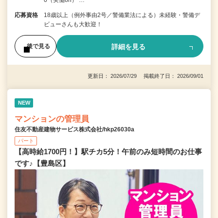
0（実働8h） …
応募資格
18歳以上（例外事由2号／警備業法による）未経験・警備デ
ビューさんも大歓迎！
詳細を見る
後で見る
更新日： 2026/07/29 掲載終了日： 2026/09/01
NEW
マンションの管理員
住友不動産建物サービス株式会社/hkp26030a
パート
【高時給1700円！】駅チカ5分！午前のみ短時間のお仕事
です♪【豊島区】