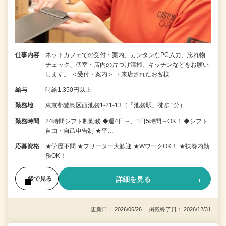
仕事内容
ネットカフェでの受付・案内、カンタンなPC入力、忘れ物
チェック、個室・店内の片づけ清掃、キッチンなどをお願い
します。 ＜受付・案内＞ ・来店されたお客様…
給与
時給1,350円以上
勤務地
東京都豊島区西池袋1-21-13（「池袋駅」徒歩1分）
勤務時間
24時間シフト制勤務 ◆週4日～、1日5時間～OK！ ◆シフト
自由・自己申告制 ★平…
応募資格
★学歴不問 ★フリーター大歓迎 ★WワークOK！ ★扶養内勤
務OK！
詳細を見る
後で見る
更新日： 2026/06/26 掲載終了日： 2026/12/31