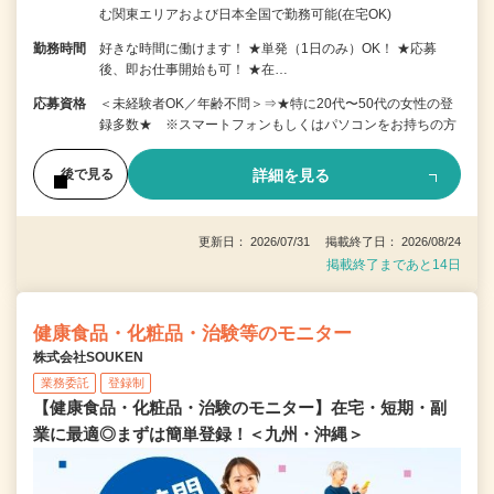
む関東エリアおよび日本全国で勤務可能(在宅OK)
勤務時間
好きな時間に働けます！ ★単発（1日のみ）OK！ ★応募
後、即お仕事開始も可！ ★在…
応募資格
＜未経験者OK／年齢不問＞⇒★特に20代〜50代の女性の登
録多数★ ※スマートフォンもしくはパソコンをお持ちの方
詳細を見る
後で見る
更新日： 2026/07/31 掲載終了日： 2026/08/24
掲載終了まであと14日
健康食品・化粧品・治験等のモニター
株式会社SOUKEN
業務委託
登録制
【健康食品・化粧品・治験のモニター】在宅・短期・副
業に最適◎まずは簡単登録！＜九州・沖縄＞