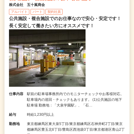
株式会社 五十嵐商会
アルバイト
パート
契約社員
公共施設・複合施設でのお仕事なので安心・安定です！
長く安定して働きたい方にオススメです！
仕事内容
駅前の駐車場事務所内でのモニターチェックやお客様対応。
駐車場内の巡回・チェックもあります。 (1)公共施設の地下
駐車場 勤務地：「大泉学園駅」、「石…
給与
時給1,230円以上
勤務地
東京都練馬区東大泉5丁目/東京都練馬区石神井町2丁目/東京
都練馬区豊玉北6丁目/豊島区西池袋3丁目/東京都港区青山2丁