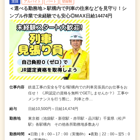
注目
アルバイト
パート
登録制
＜選べる勤務地＞駅構内で列車の往来などを見守り！シ
ンプル作業で未経験でも安心◎MAX日給14474円
仕事内容
鉄道工事の安全を守る!!駅構内での列車見張員のお仕事をお
任せ！ 《JR認定の資格を無料でGETしませんか？》 工事や
メンテナンスを行う際に、 列車と作…
給与
日給10,500円～日給14,474円
勤務地
東京都（池袋駅・新宿駅・赤羽駅・品川駅）千葉県（松戸
駅）各駅構内 その他各所勤務地多数あり
勤務時間
●日勤｜8：00～17：00（実働8h） ●夜勤｜22：00～翌5：0