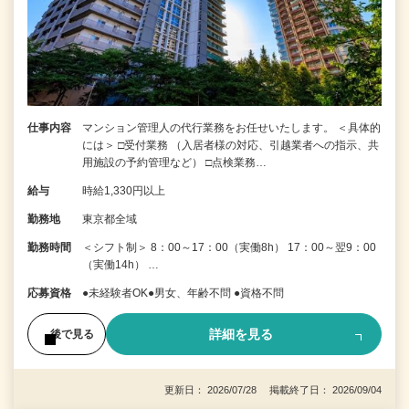
仕事内容
マンション管理人の代行業務をお任せいたします。 ＜具体的
には＞ □受付業務 （入居者様の対応、引越業者への指示、共
用施設の予約管理など） □点検業務…
給与
時給1,330円以上
勤務地
東京都全域
勤務時間
＜シフト制＞ 8：00～17：00（実働8h） 17：00～翌9：00
（実働14h） …
応募資格
●未経験者OK●男女、年齢不問 ●資格不問
詳細を見る
後で見る
更新日： 2026/07/28 掲載終了日： 2026/09/04