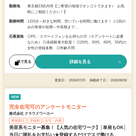
勤務地
東京都23区内等【ご希望の地域でオシゴトできます♪ お気
軽にご相談ください！】
勤務時間
1日5分～好きな時間、空いている時間に働けます！ ☆1回の
みの単発や短期～中長期まで…
応募資格
◎PC・スマートフォンをお持ちの方（※アンケートに必要
なため） ◎未経験者大歓迎！ ◎20代、30代、40代、50代の
女性の登録多数 ◎年齢不問
詳細を見る
後で見る
更新日： 2026/07/23 掲載終了日： 2026/08/30
NEW
完全在宅可のアンケートモニター
株式会社 クラウドワーカー
業務委託
登録制
在宅・内職
美容系モニター募集！【人気の在宅ワーク】│単発もOK│
当日に謝礼をお支払い★登録するだけでスグ働ける