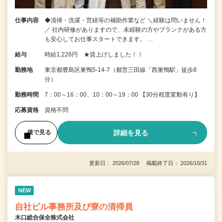
仕事内容
◆清掃・洗濯・営繕等の補助作業など ＼経験は問いません！
／ 社内研修がありますので、未経験の方やブランクがある方
も安心してお仕事スタートできます。 …
給与
時給1,226円 ★賃上げしました！！
勤務地
東京都豊島区巣鴨5-14-7（都営三田線「西巣鴨駅」徒歩8
分）
勤務時間
7：00～16：00、10：00～19：00 【30分程度変動有り】
応募資格
資格不問
詳細を見る
後で見る
更新日： 2026/07/28 掲載終了日： 2026/10/31
NEW
自社ビル事務所及び寮の清掃員
木口総合保全株式会社