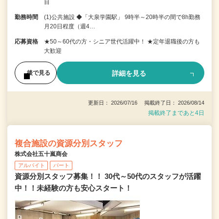
目
勤務時間
(1)公共施設 ◆「大泉学園駅」 9時半～20時半の間で8h勤務
月20日程度（週4…
応募資格
★50～60代の方・シニア世代活躍中！ ★定年退職後の方も
大歓迎
詳細を見る
後で見る
更新日： 2026/07/16 掲載終了日： 2026/08/14
掲載終了まであと4日
複合施設の資源分別スタッフ
株式会社五十嵐商会
アルバイト
パート
資源分別スタッフ募集！！ 30代～50代のスタッフが活躍
中！！未経験の方も安心スタート！