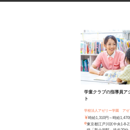
ガソリンスタンドのサービスス
学童クラブの指導員ア
タッフ
ト
オブリプラーザ下馬 フルサービス
学校法人アゼリー学園 ア
時給1,450円 ★危険物取扱資格所持
者はプラス100円時給UP...
時給1,310円～時給1,4