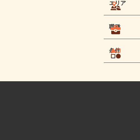
エリア
職種
条件