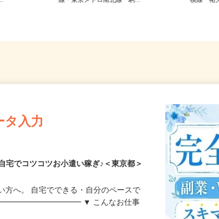
21／JR総武
東京都文京区本駒込5-32-8（JR山手
東京都世
..
線・東京メトロ南北線「駒...
横線「祐
ータ入力
自宅でコツコツお小遣い稼ぎ♪＜東京都＞
い方へ。 自宅でできる・自分のペースで
━━━━━━━━━━━ ▼ こんなお仕事