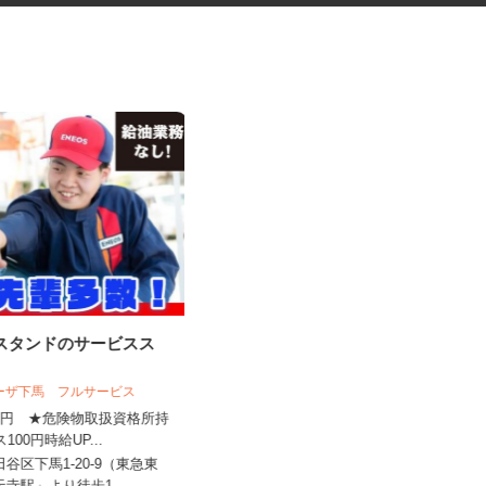
ンスタンドのサービスス
学童クラブの指導員アシスタン
ト
ラーザ下馬 フルサービス
学校法人アゼリー学園 アゼリー保育園
,450円 ★危険物取扱資格所持
ス100円時給UP...
時給1,310円～時給1,470円以上