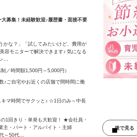
調査員・在宅モニター
ー大募集！未経験歓迎♪履歴書・面接不要
合うかな？」「試してみたいけど、費用が
、美容モニターで解決できます♪ 気になる
メン…
制／時間額1,500円～5,000円）
多数♪ご自宅やお近くの店舗で間時間に働
スキマ時間でサクッと♪ ☆1日のみ～中長
みの1回きり・単発も大歓迎！ ★会社員・