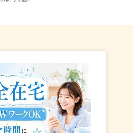
田谷区下馬1-20-9（東急東
東京都江戸川区中央1-8-21／JR総武
天寺駅」より徒歩1...
線「新小岩駅」徒歩20分...