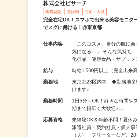
化粧品などに関する在宅
株式会社ビサーチ
業務委託
登録制
在宅・内職
完全在宅OK！スマホで出来る美容モニタ
でスグに働ける！@東京都
仕事内容
「このコスメ、自分の肌に
気になる…」 そんな気持ち
化粧品・健康食品・サプリ
給与
時給1,500円以上（完全出来高
勤務地
東京都23区内等 ◆勤務地
けます♪
勤務時間
1日5分～OK！好きな時間や
期まで幅広く大歓迎♪…
応募資格
未経験OK＆年齢不問！夏休