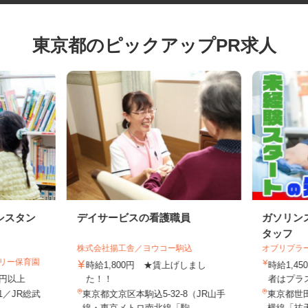
東京都のピックアップPR求人
シスタン
デイサービスの看護職員
ガソリ
タッフ
株式会社揚工舎／ヨウコー駒込
オブリプ
ゼリー保育園
時給1,800円 ★賃上げしまし
時給1
70円以上
た！！
者はプラ