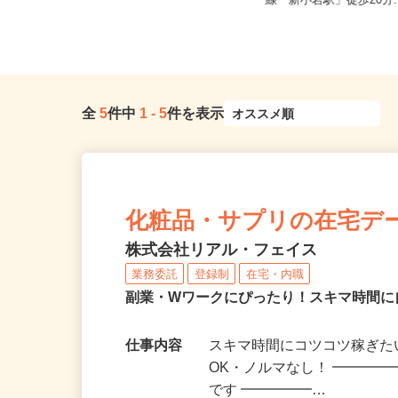
東京都世田谷区下馬1-20-9（東急東
東京都江戸川区中央1-8-
横線「祐天寺駅」より徒歩1...
線「新小岩駅」徒歩20分.
全
5
件中
1
-
5
件を表示
化粧品・サプリの在宅デ
株式会社リアル・フェイス
業務委託
登録制
在宅・内職
副業・Wワークにぴったり！スキマ時間に
仕事内容
スキマ時間にコツコツ稼ぎた
OK・ノルマなし！ ━━━━