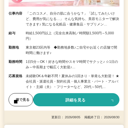
仕事内容
「このコスメ、自分の肌に合うかな？」「試してみたいけ
ど、費用が気になる…」 そんな気持ち、美容モニターで解決
できます♪ 気になる化粧品・健康食品・サプリメン…
給与
時給1,500円以上（完全出来高制／時間額1,500円～5,000
円）
勤務地
東京都23区内等 ◆勤務地多数♪ご自宅やお近くの店舗で間
時間に働けます♪
勤務時間
1日5分～OK！好きな時間やスキマ時間でサクッと♪ ☆1日の
み～中長期まで幅広く大歓迎♪…
応募資格
未経験OK＆年齢不問！夏休みの1回きり・単発も大歓迎！ ★
会社員・派遣社員・契約社員・個人事業主・パート・アルバ
イト・主婦（夫）・フリーターなど、20代～50代…
詳細を見る
後で見る
更新日： 2026/08/05 掲載終了日： 2026/08/30