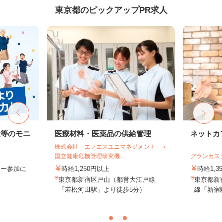
東京都のピックアップPR求人
験等のモニ
医療材料・医薬品の供給管理
ネットカ
株式会社 エフエスユニマネジメント ＜
国立健康危機管理研究機...
グランカス
ター参加に
時給1,250円以上
時給1,3
東京都新宿区戸山（都営大江戸線
東京都新宿
「若松河田駅」より徒歩5分）
線「新宿