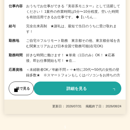
仕事内容
おうちでお仕事ができる『美容系モニター』として活躍して
ください！ 1案件の作業時間は5分〜10分程度。空いた時間
を有効活用できるお仕事です。 ◆【いろん…
給与
完全出来高制 ★謝礼は、最短で当日のうちに受け取れま
す！
勤務地
ご自宅※フルリモート勤務 東京都その他、東京都全域を含
む関東エリアおよび日本全国で勤務可能(在宅OK)
勤務時間
好きな時間に働けます！ ★単発（1日のみ）OK！ ★応募
後、即お仕事開始も可！ ★在…
応募資格
＜未経験者OK／年齢不問＞⇒★特に20代〜50代の女性の登
録多数★ ※スマートフォンもしくはパソコンをお持ちの方
詳細を見る
後で見る
更新日： 2026/07/31 掲載終了日： 2026/08/24
1