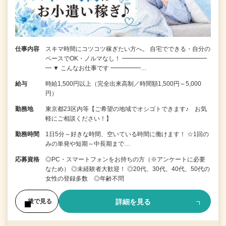
仕事内容
スキマ時間にコツコツ稼ぎたい方へ。 自宅でできる・自分の
ペースでOK・ノルマなし！ ━━━━━━━━━━━━━━
━ ▼ こんなお仕事です ━━━━━…
給与
時給1,500円以上（完全出来高制／時間額1,500円～5,000
円）
勤務地
東京都23区内等【ご希望の地域でオシゴトできます♪ お気
軽にご相談ください！】
勤務時間
1日5分～好きな時間、空いている時間に働けます！ ☆1回の
みの単発や短期～中長期まで…
応募資格
◎PC・スマートフォンをお持ちの方（※アンケートに必要
なため） ◎未経験者大歓迎！ ◎20代、30代、40代、50代の
女性の登録多数 ◎年齢不問
詳細を見る
後で見る