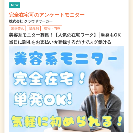
NEW
完全在宅可のアンケートモニター
株式会社 クラウドワーカー
業務委託
登録制
在宅・内職
美容系モニター募集！【人気の在宅ワーク】│単発もOK│
当日に謝礼をお支払い★登録するだけでスグ働ける