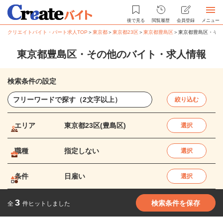
後で見る
閲覧履歴
会員登録
メニュー
クリエイトバイト・パート求人TOP
＞
東京都
＞
東京都23区
＞
東京都豊島区
＞
東京都豊島区・その
東京都豊島区・その他のバイト・求人情報
検索条件の設定
絞り込む
エリア
東京都23区(豊島区)
選択
職種
指定しない
選択
条件
日雇い
選択
3
検索条件を保存
全
件ヒットしました