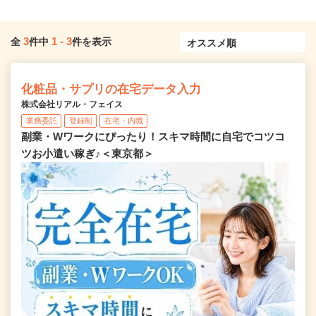
3
1
-
3
全
件中
件を表示
化粧品・サプリの在宅データ入力
株式会社リアル・フェイス
業務委託
登録制
在宅・内職
副業・Wワークにぴったり！スキマ時間に自宅でコツコ
ツお小遣い稼ぎ♪＜東京都＞