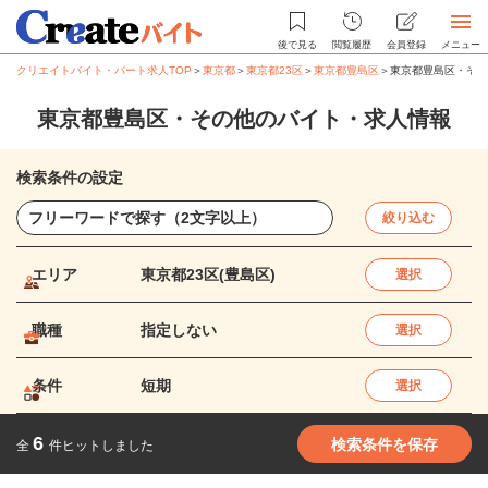
後で見る
閲覧履歴
会員登録
メニュー
クリエイトバイト・パート求人TOP
＞
東京都
＞
東京都23区
＞
東京都豊島区
＞
東京都豊島区・その
東京都豊島区・その他のバイト・求人情報
検索条件の設定
絞り込む
エリア
東京都23区(豊島区)
選択
職種
指定しない
選択
条件
短期
選択
6
検索条件を保存
全
件ヒットしました