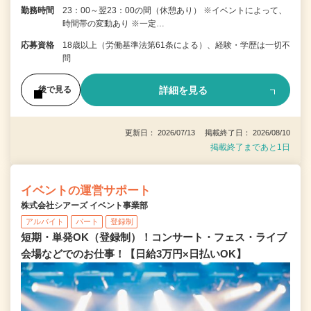
勤務時間
23：00～翌23：00の間（休憩あり） ※イベントによって、
時間帯の変動あり ※一定…
応募資格
18歳以上（労働基準法第61条による）、経験・学歴は一切不
問
詳細を見る
後で見る
更新日： 2026/07/13 掲載終了日： 2026/08/10
掲載終了まであと1日
イベントの運営サポート
株式会社シアーズ イベント事業部
アルバイト
パート
登録制
短期・単発OK（登録制）！コンサート・フェス・ライブ
会場などでのお仕事！【日給3万円×日払いOK】