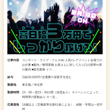
仕事内容
コンサート・ライブ・フェスetc 人気×レアイベント会場での
お仕事 ■案内／整理業務 お客さんに対して入り口の誘導や席
の案内 ■販売業務 イベ…
給与
日給30,000円+交通費※深夜手当含む
勤務地
東京都／埼玉県
勤務時間
23：00～翌23：00の間（休憩あり） ※イベントによって、
時間帯の変動あり ※一定…
応募資格
18歳以上（労働基準法第61条による）、経験・学歴は一切不
問