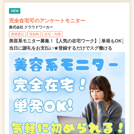
NEW
完全在宅可のアンケートモニター
株式会社 クラウドワーカー
業務委託
登録制
在宅・内職
美容系モニター募集！【人気の在宅ワーク】│単発もOK│
当日に謝礼をお支払い★登録するだけでスグ働ける