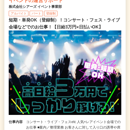
イベントの運営サポート
株式会社シアーズ イベント事業部
アルバイト
パート
登録制
短期・単発OK（登録制）！コンサート・フェス・ライブ
会場などでのお仕事！【日給3万円×日払いOK】
仕事内容
コンサート・ライブ・フェスetc 人気×レアイベント会場での
お仕事 ■案内／整理業務 お客さんに対して入り口の誘導や席