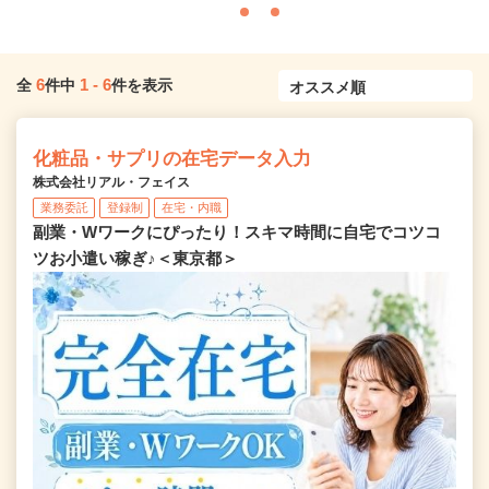
6
1
-
6
全
件中
件を表示
化粧品・サプリの在宅データ入力
株式会社リアル・フェイス
業務委託
登録制
在宅・内職
副業・Wワークにぴったり！スキマ時間に自宅でコツコ
ツお小遣い稼ぎ♪＜東京都＞