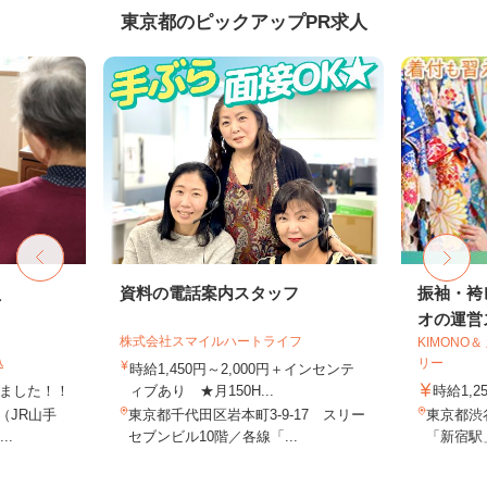
東京都のピックアップPR求人
員
資料の電話案内スタッフ
振袖・袴
オの運営ス
株式会社スマイルハートライフ
KIMONO
込
リー
時給1,450円～2,000円＋インセンテ
しました！！
ィブあり ★月150H...
時給1,2
8（JR山手
東京都千代田区岩本町3-9-17 スリー
東京都渋谷
..
セブンビル10階／各線「...
「新宿駅