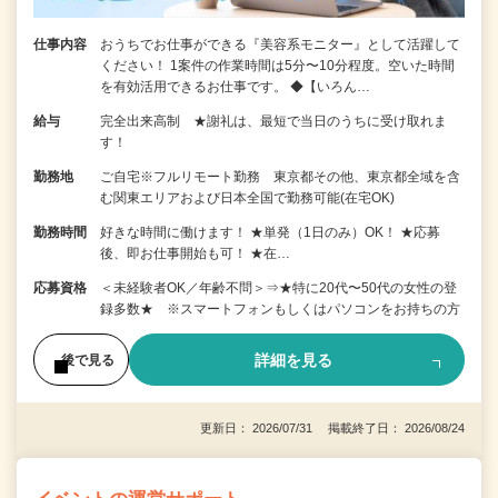
仕事内容
おうちでお仕事ができる『美容系モニター』として活躍して
ください！ 1案件の作業時間は5分〜10分程度。空いた時間
を有効活用できるお仕事です。 ◆【いろん…
給与
完全出来高制 ★謝礼は、最短で当日のうちに受け取れま
す！
勤務地
ご自宅※フルリモート勤務 東京都その他、東京都全域を含
む関東エリアおよび日本全国で勤務可能(在宅OK)
勤務時間
好きな時間に働けます！ ★単発（1日のみ）OK！ ★応募
後、即お仕事開始も可！ ★在…
応募資格
＜未経験者OK／年齢不問＞⇒★特に20代〜50代の女性の登
録多数★ ※スマートフォンもしくはパソコンをお持ちの方
詳細を見る
後で見る
更新日： 2026/07/31 掲載終了日： 2026/08/24