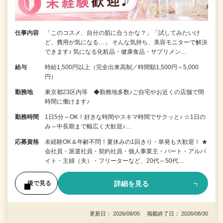
仕事内容
「このコスメ、自分の肌に合うかな？」「試してみたいけ
ど、費用が気になる…」 そんな気持ち、美容モニターで解決
できます♪ 気になる化粧品・健康食品・サプリメン…
給与
時給1,500円以上（完全出来高制／時間額1,500円～5,000
円）
勤務地
東京都23区内等 ◆勤務地多数♪ご自宅やお近くの店舗で間
時間に働けます♪
勤務時間
1日5分～OK！好きな時間やスキマ時間でサクッと♪ ☆1日の
み～中長期まで幅広く大歓迎♪…
応募資格
未経験OK＆年齢不問！夏休みの1回きり・単発も大歓迎！ ★
会社員・派遣社員・契約社員・個人事業主・パート・アルバ
イト・主婦（夫）・フリーターなど、20代～50代…
詳細を見る
後で見る
更新日： 2026/08/05 掲載終了日： 2026/08/30