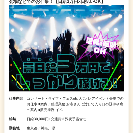
会場などでのお仕事！【日給3万円×日払いOK】
仕事内容
コンサート・ライブ・フェスetc 人気×レアイベント会場での
お仕事 ■案内／整理業務 お客さんに対して入り口の誘導や席
の案内 ■販売業務 イベ…
給与
日給30,000円+交通費※深夜手当含む
勤務地
東京都／神奈川県