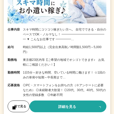
仕事内容
スキマ時間にコツコツ稼ぎたい方へ。 自宅でできる・自分の
ペースでOK・ノルマなし！ ━━━━━━━━━━━━━━
━ ▼ こんなお仕事です ━━━━━…
給与
時給1,500円以上（完全出来高制／時間額1,500円～5,000
円）
勤務地
東京都23区内等【ご希望の地域でオシゴトできます♪ お気
軽にご相談ください！】
勤務時間
1日5分～好きな時間、空いている時間に働けます！ ☆1回の
みの単発や短期～中長期まで…
応募資格
◎PC・スマートフォンをお持ちの方（※アンケートに必要
なため） ◎未経験者大歓迎！ ◎20代、30代、40代、50代の
女性の登録多数 ◎年齢不問
詳細を見る
後で見る