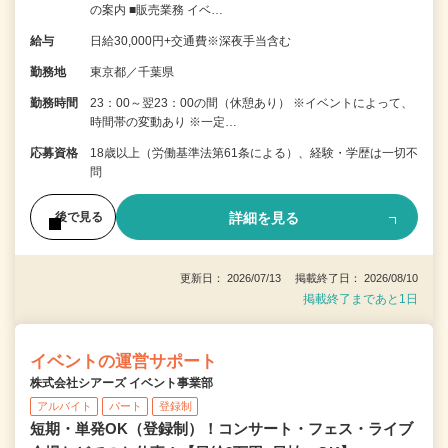
の案内 ■販売業務 イベ…
給与
日給30,000円+交通費※深夜手当含む
勤務地
東京都／千葉県
勤務時間
23：00～翌23：00の間（休憩あり） ※イベントによって、
時間帯の変動あり ※一定…
応募資格
18歳以上（労働基準法第61条による）、経験・学歴は一切不
問
詳細を見る
後で見る
更新日： 2026/07/13 掲載終了日： 2026/08/10
掲載終了まであと1日
イベントの運営サポート
株式会社シアーズ イベント事業部
アルバイト
パート
登録制
短期・単発OK（登録制）！コンサート・フェス・ライブ