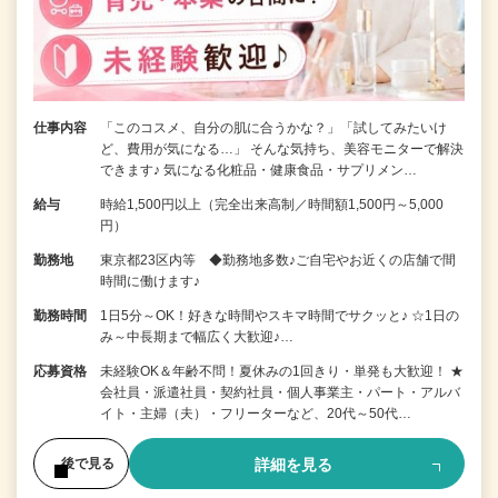
仕事内容
「このコスメ、自分の肌に合うかな？」「試してみたいけ
ど、費用が気になる…」 そんな気持ち、美容モニターで解決
できます♪ 気になる化粧品・健康食品・サプリメン…
給与
時給1,500円以上（完全出来高制／時間額1,500円～5,000
円）
勤務地
東京都23区内等 ◆勤務地多数♪ご自宅やお近くの店舗で間
時間に働けます♪
勤務時間
1日5分～OK！好きな時間やスキマ時間でサクッと♪ ☆1日の
み～中長期まで幅広く大歓迎♪…
応募資格
未経験OK＆年齢不問！夏休みの1回きり・単発も大歓迎！ ★
会社員・派遣社員・契約社員・個人事業主・パート・アルバ
イト・主婦（夫）・フリーターなど、20代～50代…
詳細を見る
後で見る