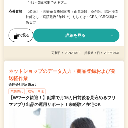
（月2～3日稼働できる方…
応募資格
【必須】・医療系資格経験者（正看護師、薬剤師、臨床検査
技師として病院勤務3年以上）もしくは・CRA／CRC経験の
ある方
詳細を見る
後で見る
更新日： 2026/05/12 掲載終了日： 2027/03/31
ネットショップのデータ入力・商品登録および発
送軽作業
合同会社Re Start
業務委託
在宅・内職
【Wワーク歓迎！】副業で月15万円前後を見込めるフリ
マアプリ出品の運用サポート！未経験／在宅OK