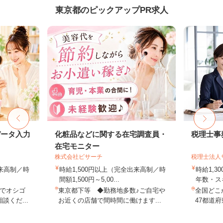
東京都のピックアップPR求人
データ入力
化粧品などに関する在宅調査員・
税理士事
在宅モニター
株式会社ビサーチ
税理士法人
出来高制／時
時給1,500円以上（完全出来高制／時
時給1,3
間額1,500円～5,00...
年数・ス
でオシゴ
東京都下等 ◆勤務地多数♪ご自宅や
全国どこ
談くだ...
お近くの店舗で間時間に働けます...
47都道