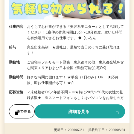
仕事内容
おうちでお仕事ができる『美容系モニター』として活躍して
ください！ 1案件の作業時間は5分〜10分程度。空いた時間
を有効活用できるお仕事です。 ◆【いろん…
給与
完全出来高制 ★謝礼は、最短で当日のうちに受け取れま
す！
勤務地
ご自宅※フルリモート勤務 東京都その他、東京都全域を含
む関東エリアおよび日本全国で勤務可能(在宅OK)
勤務時間
好きな時間に働けます！ ★単発（1日のみ）OK！ ★応募
後、即お仕事開始も可！ ★在…
応募資格
＜未経験者OK／年齢不問＞⇒★特に20代〜50代の女性の登
録多数★ ※スマートフォンもしくはパソコンをお持ちの方
詳細を見る
後で見る
更新日： 2026/07/31 掲載終了日： 2026/08/24