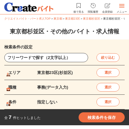
後で見る
閲覧履歴
会員登録
メニュー
クリエイトバイト・パート求人TOP
＞
東京都
＞
東京都23区
＞
東京都杉並区
＞
東京都杉並区・その
東京都杉並区・その他のバイト・求人情報
検索条件の設定
絞り込む
エリア
東京都23区(杉並区)
選択
職種
事務(データ入力)
選択
条件
指定しない
選択
7
検索条件を保存
全
件ヒットしました