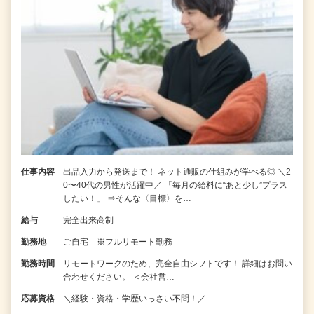
仕事内容
出品入力から発送まで！ ネット通販の仕組みが学べる◎ ＼2
0〜40代の男性が活躍中／ 「毎月の給料に“あと少し”プラス
したい！」 ⇒そんな〈目標〉を…
給与
完全出来高制
勤務地
ご自宅 ※フルリモート勤務
勤務時間
リモートワークのため、完全自由シフトです！ 詳細はお問い
合わせください。 ＜会社営…
応募資格
＼経験・資格・学歴いっさい不問！／