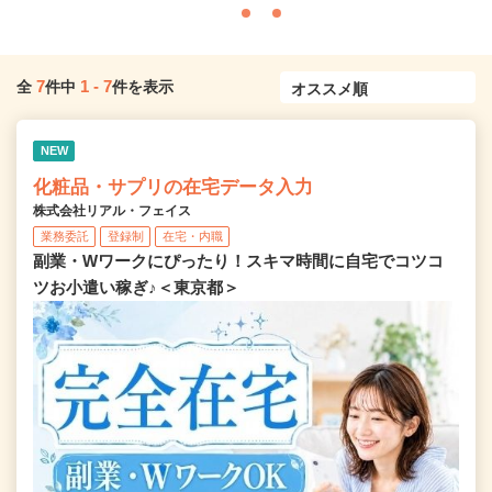
7
1
-
7
全
件中
件を表示
NEW
化粧品・サプリの在宅データ入力
株式会社リアル・フェイス
業務委託
登録制
在宅・内職
副業・Wワークにぴったり！スキマ時間に自宅でコツコ
ツお小遣い稼ぎ♪＜東京都＞