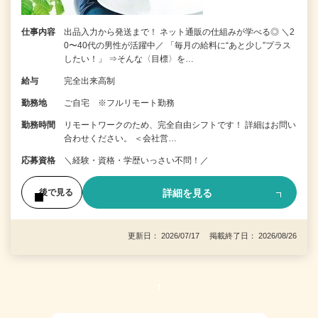
仕事内容
出品入力から発送まで！ ネット通販の仕組みが学べる◎ ＼2
0〜40代の男性が活躍中／ 「毎月の給料に“あと少し”プラス
したい！」 ⇒そんな〈目標〉を…
給与
完全出来高制
勤務地
ご自宅 ※フルリモート勤務
勤務時間
リモートワークのため、完全自由シフトです！ 詳細はお問い
合わせください。 ＜会社営…
応募資格
＼経験・資格・学歴いっさい不問！／
詳細を見る
後で見る
更新日： 2026/07/17 掲載終了日： 2026/08/26
1