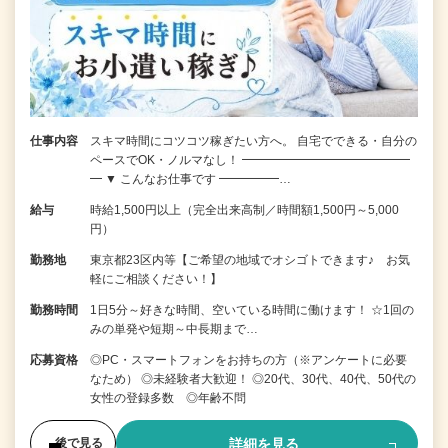
仕事内容
スキマ時間にコツコツ稼ぎたい方へ。 自宅でできる・自分の
ペースでOK・ノルマなし！ ━━━━━━━━━━━━━━
━ ▼ こんなお仕事です ━━━━━…
給与
時給1,500円以上（完全出来高制／時間額1,500円～5,000
円）
勤務地
東京都23区内等【ご希望の地域でオシゴトできます♪ お気
軽にご相談ください！】
勤務時間
1日5分～好きな時間、空いている時間に働けます！ ☆1回の
みの単発や短期～中長期まで…
応募資格
◎PC・スマートフォンをお持ちの方（※アンケートに必要
なため） ◎未経験者大歓迎！ ◎20代、30代、40代、50代の
女性の登録多数 ◎年齢不問
詳細を見る
後で見る