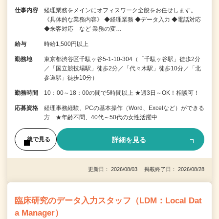
仕事内容
経理業務をメインにオフィスワーク全般をお任せします。
《具体的な業務内容》 ◆経理業務 ◆データ入力 ◆電話対応
◆来客対応 など 業務の変…
給与
時給1,500円以上
勤務地
東京都渋谷区千駄ヶ谷5-1-10-304（「千駄ヶ谷駅」徒歩2分
／「国立競技場駅」徒歩2分／「代々木駅」徒歩10分／「北
参道駅」徒歩10分）
勤務時間
10：00～18：00の間で5時間以上 ★週3日～OK！相談可！
応募資格
経理事務経験、PCの基本操作（Word、Excelなど）ができる
方 ★年齢不問、40代～50代の女性活躍中
詳細を見る
後で見る
更新日： 2026/08/03 掲載終了日： 2026/08/28
臨床研究のデータ入力スタッフ（LDM：Local Dat
a Manager）