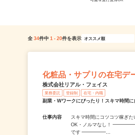
東京都新宿区戸山（都営大江戸線
東京都江東区 ★ご自
「若松河田駅」より徒歩5分）
考慮＆直行直帰OK
全
34
件中
1
-
20
件を表示
化粧品・サプリの在宅デ
株式会社リアル・フェイス
業務委託
登録制
在宅・内職
副業・Wワークにぴったり！スキマ時間に
仕事内容
スキマ時間にコツコツ稼ぎた
OK・ノルマなし！ ━━━━