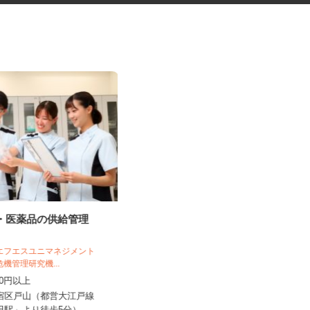
料・医薬品の供給管理
道路工事などの交通誘導スタッ
フ
日清警備東京株式会社 千葉支店
 エフエスユニマネジメント
危機管理研究機...
日給11,500円～13,210円＋交通費全
,250円以上
額支給 ★早上がりの...