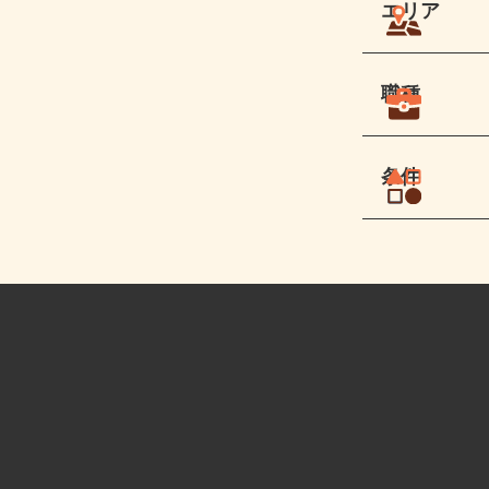
エリア
職種
条件