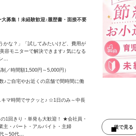
調査員・在宅モニター
ー大募集！未経験歓迎♪履歴書・面接不要
合うかな？」「試してみたいけど、費用が
、美容モニターで解決できます♪ 気になる
メン…
制／時間額1,500円～5,000円）
多数♪ご自宅やお近くの店舗で間時間に働
スキマ時間でサクッと♪ ☆1日のみ～中長
みの1回きり・単発も大歓迎！ ★会社員・