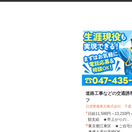
医療材料・医薬品の供給管理
道路工事などの交通誘
フ
日清警備東京株式会社 千
株式会社 エフエスユニマネジメント
＜国立健康危機管理研究機...
日給11,500円～13,21
時給1,250円以上
額支給 ★早上がりの...