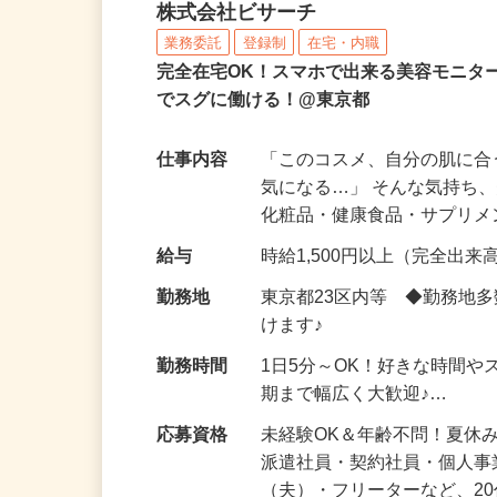
化粧品などに関する在宅
株式会社ビサーチ
業務委託
登録制
在宅・内職
完全在宅OK！スマホで出来る美容モニタ
でスグに働ける！@東京都
仕事内容
「このコスメ、自分の肌に
気になる…」 そんな気持ち
化粧品・健康食品・サプリ
給与
時給1,500円以上（完全出来高
勤務地
東京都23区内等 ◆勤務地
けます♪
勤務時間
1日5分～OK！好きな時間や
期まで幅広く大歓迎♪…
応募資格
未経験OK＆年齢不問！夏休