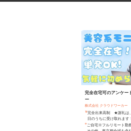
デイサービスの看護職員
完全在宅可のアンケー
ー
株式会社 クラウドワーカー
株式会社揚工舎／ヨウコー駒込
完全出来高制 ★謝礼
時給1,800円 ★賃上げしまし
日のうちに受け取れま
た！！