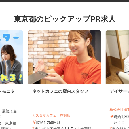
東京都のピックアップPR求人
トモニタ
ネットカフェの店内スタッフ
デイサ
株式会社
は、最短で当
カスタマカフェ 赤羽店
す！
時給1
時給1,250円以上
た！