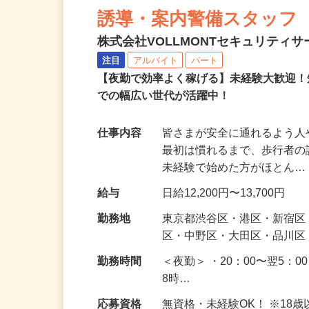
NEW
誘導・案内警備スタッフ
株式会社VOLLMONTセキュリティ
注目
アルバイト
パート
【夜勤で効率よく稼げる】未経験大歓迎！
での幅広い世代が活躍中！
仕事内容
皆さまが安全に通れるよう
最初は慣れるまで、歩行者
未経験で始めた方がほとん
給与
日給12,200円〜13,700円
勤務地
東京都渋谷区・港区・新宿
区・中野区・大田区・品川区
勤務時間
＜夜勤＞ ・20：00〜翌5：0
8時…