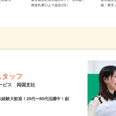
務 東京都
む関東エ
東京都北区赤羽南1-8-7（「赤羽駅」
東京都文
南改札東口より徒歩1分）
線・東
スタッフ
サービス 両国支社
未経験大歓迎！20代〜80代活躍中！副