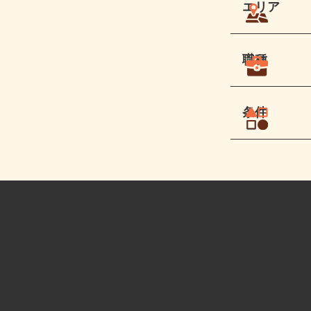
エリア
職種
条件