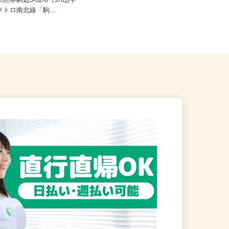
ご自宅※フルリモート勤務 東京都
京区本駒込5-32-8（JR山手
その他、東京都全域を含む関東エ
京メトロ南北線「駒...
リ...