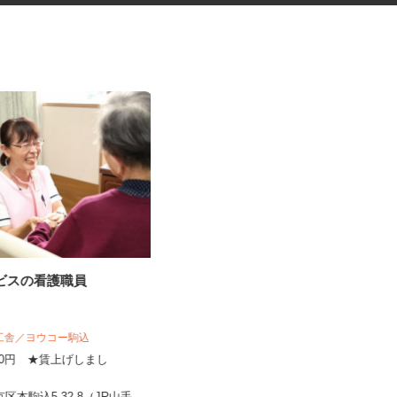
ービスの看護職員
完全在宅可のアンケートモニタ
ー
株式会社 クラウドワーカー
揚工舎／ヨウコー駒込
完全出来高制 ★謝礼は、最短で当
,800円 ★賃上げしまし
日のうちに受け取れます！
！