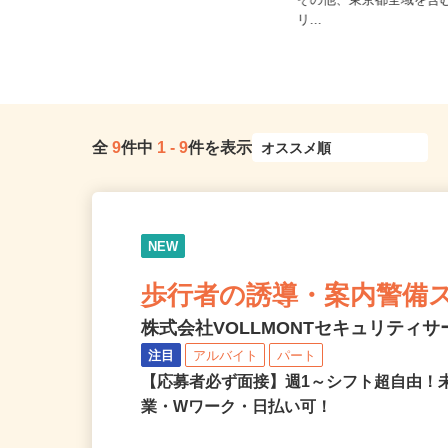
ご自宅※フルリモート勤
東京都文京区本駒込5-32-8（JR山手
その他、東京都全域を含
線・東京メトロ南北線「駒...
リ...
全
9
件中
1
-
9
件を表示
NEW
歩行者の誘導・案内警備
株式会社VOLLMONTセキュリティ
注目
アルバイト
パート
【応募者必ず面接】週1～シフト超自由！
業・Wワーク・日払い可！