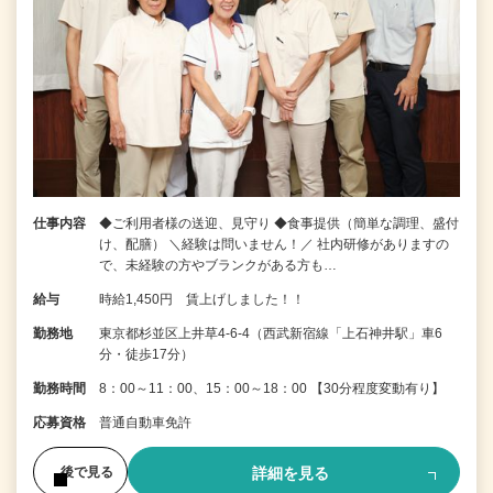
仕事内容
◆ご利用者様の送迎、見守り ◆食事提供（簡単な調理、盛付
け、配膳） ＼経験は問いません！／ 社内研修がありますの
で、未経験の方やブランクがある方も…
給与
時給1,450円 賃上げしました！！
勤務地
東京都杉並区上井草4-6-4（西武新宿線「上石神井駅」車6
分・徒歩17分）
勤務時間
8：00～11：00、15：00～18：00 【30分程度変動有り】
応募資格
普通自動車免許
詳細を見る
後で見る