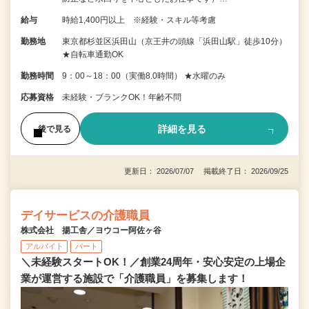
給与
時給1,400円以上 ※経験・スキル等考慮
勤務地
東京都杉並区浜田山（京王井の頭線「浜田山駅」徒歩10分）
★自転車通勤OK
勤務時間
9：00～18：00（実働8.0時間） ★水曜のみ
応募資格
未経験・ブランクOK！年齢不問
詳細を見る
後で見る
更新日： 2026/07/07 掲載終了日： 2026/09/25
デイサービスの介護職員
株式会社 揚工舎／ヨウコー阿佐ヶ谷
アルバイト
パート
＼未経験スタートOK！／創業24周年・安心安定の上場企
業が運営する施設で「介護職員」を募集します！