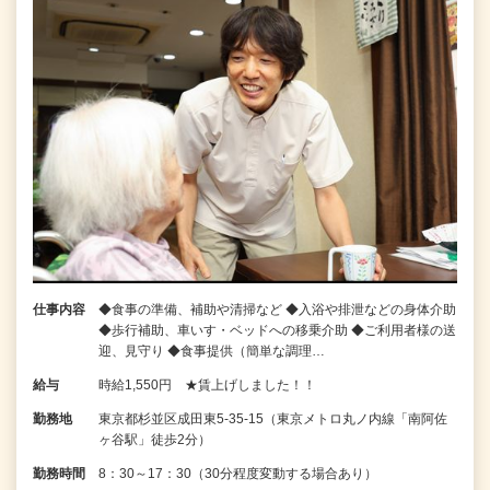
仕事内容
◆食事の準備、補助や清掃など ◆入浴や排泄などの身体介助
◆歩行補助、車いす・ベッドへの移乗介助 ◆ご利用者様の送
迎、見守り ◆食事提供（簡単な調理…
給与
時給1,550円 ★賃上げしました！！
勤務地
東京都杉並区成田東5-35-15（東京メトロ丸ノ内線「南阿佐
ヶ谷駅」徒歩2分）
勤務時間
8：30～17：30（30分程度変動する場合あり）