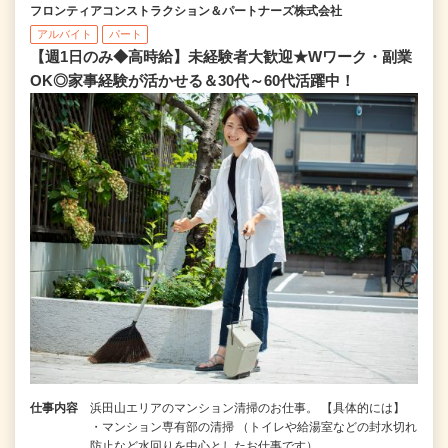
フロンティアコンストラクション＆パートナーズ株式会社
アルバイト
パート
【週1日のみ◆高時給】未経験者大歓迎★Wワーク・副業
OK◎家事経験が活かせる＆30代～60代活躍中！
仕事内容
浜田山エリアのマンション清掃のお仕事。 【具体的には】
・マンション専有部の清掃 （トイレや給湯室などの封水切れ
防止など水回りを中心としたお仕事です）…