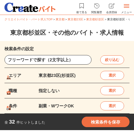
後で見る
閲覧履歴
会員登録
メニュー
クリエイトバイト・パート求人TOP
＞
東京都
＞
東京都23区
＞
東京都杉並区
＞
東京都杉並区・その
東京都杉並区・その他のバイト・求人情報
検索条件の設定
絞り込む
エリア
東京都23区(杉並区)
選択
職種
指定しない
選択
条件
副業・WワークOK
選択
32
検索条件を保存
全
件ヒットしました