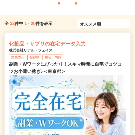
32
1
-
20
全
件中
件を表示
化粧品・サプリの在宅データ入力
株式会社リアル・フェイス
業務委託
登録制
在宅・内職
副業・Wワークにぴったり！スキマ時間に自宅でコツコ
ツお小遣い稼ぎ♪＜東京都＞