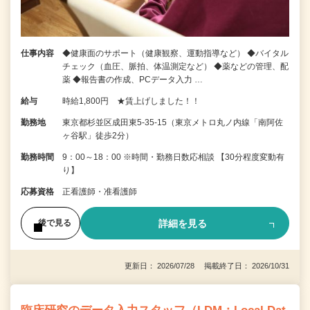
仕事内容
◆健康面のサポート（健康観察、運動指導など） ◆バイタル
チェック（血圧、脈拍、体温測定など） ◆薬などの管理、配
薬 ◆報告書の作成、PCデータ入力 …
給与
時給1,800円 ★賃上げしました！！
勤務地
東京都杉並区成田東5-35-15（東京メトロ丸ノ内線「南阿佐
ヶ谷駅」徒歩2分）
勤務時間
9：00～18：00 ※時間・勤務日数応相談 【30分程度変動有
り】
応募資格
正看護師・准看護師
詳細を見る
後で見る
更新日： 2026/07/28 掲載終了日： 2026/10/31