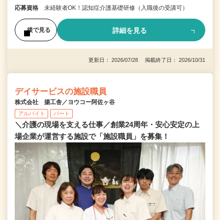
応募資格
未経験者OK！認知症介護基礎研修（入職後の受講可）
詳細を見る
後で見る
更新日： 2026/07/28 掲載終了日： 2026/10/31
デイサービスの施設職員
株式会社 揚工舎／ヨウコー阿佐ヶ谷
アルバイト
パート
＼介護の現場を支える仕事／創業24周年・安心安定の上
場企業が運営する施設で「施設職員」を募集！