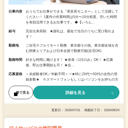
仕事内容
おうちでお仕事ができる『美容系モニター』として活躍して
ください！ 1案件の作業時間は5分〜10分程度。空いた時間
を有効活用できるお仕事です。 ◆【いろん…
給与
完全出来高制 ★謝礼は、最短で当日のうちに受け取れま
す！
勤務地
ご自宅※フルリモート勤務 東京都その他、東京都全域を含
む関東エリアおよび日本全国で勤務可能(在宅OK)
勤務時間
好きな時間に働けます！ ★単発（1日のみ）OK！ ★応募
後、即お仕事開始も可！ ★在…
応募資格
＜未経験者OK／年齢不問＞⇒★特に20代〜50代の女性の登
録多数★ ※スマートフォンもしくはパソコンをお持ちの方
詳細を見る
後で見る
更新日： 2026/07/31 掲載終了日： 2026/08/24