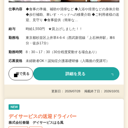
仕事内容
◆食事の準備、補助や清掃など ◆入浴や排泄などの身体介助
◆歩行補助、車いす・ベッドへの移乗介助 ◆ご利用者様の送
迎、見守り ◆食事提供（簡単な…
給与
時給1,550円 ★賃上げしました！！
勤務地
東京都杉並区上井草4-6-4（西武新宿線「上石神井駅」車6
分・徒歩17分）
勤務時間
8：30～17：30（30分程度変動する場合あり）
応募資格
未経験者OK！認知症介護基礎研修（入職後の受講可）
詳細を見る
後で見る
更新日： 2026/07/28 掲載終了日： 2026/10/31
NEW
デイサービスの送迎ドライバー
株式会社春陽 デイサービスはる風