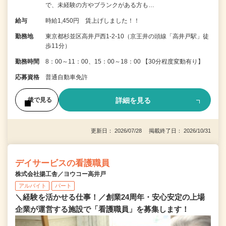
で、未経験の方やブランクがある方も…
給与
時給1,450円 賃上げしました！！
勤務地
東京都杉並区高井戸西1-2-10（京王井の頭線「高井戸駅」徒
歩11分）
勤務時間
8：00～11：00、15：00～18：00 【30分程度変動有り】
応募資格
普通自動車免許
詳細を見る
後で見る
更新日： 2026/07/28 掲載終了日： 2026/10/31
デイサービスの看護職員
株式会社揚工舎／ヨウコー高井戸
アルバイト
パート
＼経験を活かせる仕事！／創業24周年・安心安定の上場
企業が運営する施設で「看護職員」を募集します！