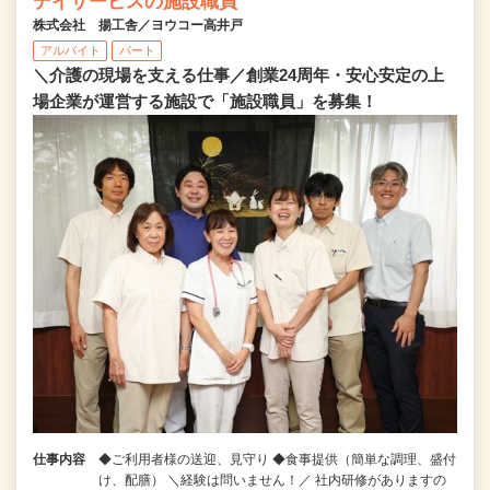
デイサービスの施設職員
株式会社 揚工舎／ヨウコー高井戸
アルバイト
パート
＼介護の現場を支える仕事／創業24周年・安心安定の上
場企業が運営する施設で「施設職員」を募集！
仕事内容
◆ご利用者様の送迎、見守り ◆食事提供（簡単な調理、盛付
け、配膳） ＼経験は問いません！／ 社内研修がありますの