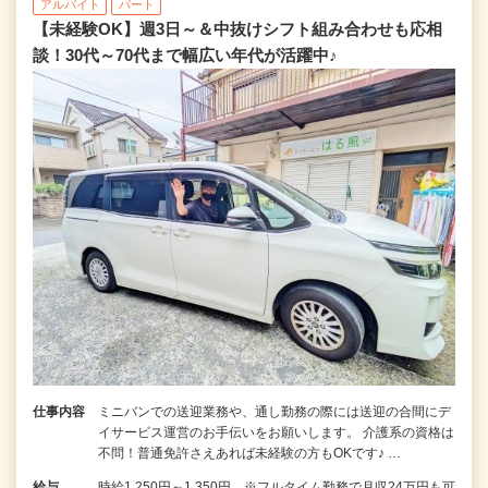
アルバイト
パート
【未経験OK】週3日～＆中抜けシフト組み合わせも応相
談！30代～70代まで幅広い年代が活躍中♪
仕事内容
ミニバンでの送迎業務や、通し勤務の際には送迎の合間にデ
イサービス運営のお手伝いをお願いします。 介護系の資格は
不問！普通免許さえあれば未経験の方もOKです♪ …
給与
時給1,250円～1,350円 ※フルタイム勤務で月収24万円も可