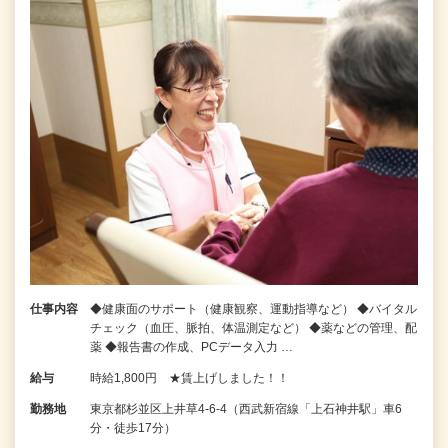
仕事内容
◆健康面のサポート（健康観察、運動指導など） ◆バイタル
チェック（血圧、脈拍、体温測定など） ◆薬などの管理、配
薬 ◆報告書の作成、PCデータ入力 …
給与
時給1,800円 ★賃上げしました！！
勤務地
東京都杉並区上井草4-6-4（西武新宿線「上石神井駅」車6
分・徒歩17分）