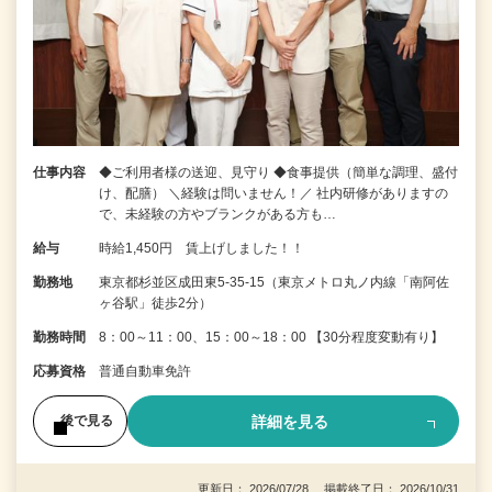
仕事内容
◆ご利用者様の送迎、見守り ◆食事提供（簡単な調理、盛付
け、配膳） ＼経験は問いません！／ 社内研修がありますの
で、未経験の方やブランクがある方も…
給与
時給1,450円 賃上げしました！！
勤務地
東京都杉並区成田東5-35-15（東京メトロ丸ノ内線「南阿佐
ヶ谷駅」徒歩2分）
勤務時間
8：00～11：00、15：00～18：00 【30分程度変動有り】
応募資格
普通自動車免許
詳細を見る
後で見る
更新日： 2026/07/28 掲載終了日： 2026/10/31