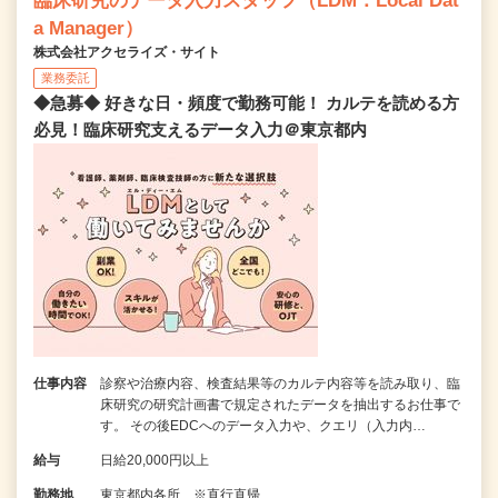
臨床研究のデータ入力スタッフ（LDM：Local Dat
a Manager）
株式会社アクセライズ・サイト
業務委託
◆急募◆ 好きな日・頻度で勤務可能！ カルテを読める方
必見！臨床研究支えるデータ入力＠東京都内
仕事内容
診察や治療内容、検査結果等のカルテ内容等を読み取り、臨
床研究の研究計画書で規定されたデータを抽出するお仕事で
す。 その後EDCへのデータ入力や、クエリ（入力内…
給与
日給20,000円以上
勤務地
東京都内各所 ※直行直帰