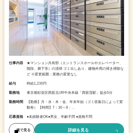
仕事内容
★マンション共有部（エントランスホールやエレベーター、
階段、廊下等）の清掃 ゴミ出しあり、建物外周の掃き掃除な
ど ※変更範囲：業務の変更なし
給与
時給1,230円
勤務地
東京都杉並区西荻北/JR中央本線「西荻窪駅」徒歩5分
勤務時間
【勤務】月・水・木・金、年末年始（ゴミ収集日によって変
動有） 【時間】7：30～9：…
応募資格
●未経験者OK●男女、年齢不問 ●資格不問
詳細を見る
後で見る