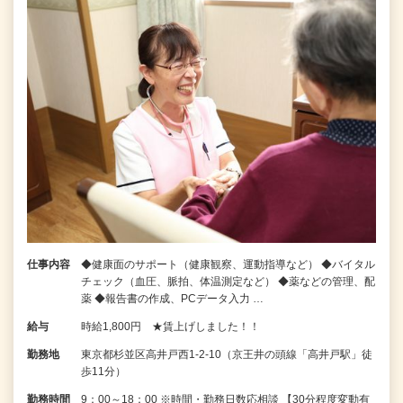
仕事内容
◆健康面のサポート（健康観察、運動指導など） ◆バイタル
チェック（血圧、脈拍、体温測定など） ◆薬などの管理、配
薬 ◆報告書の作成、PCデータ入力 …
給与
時給1,800円 ★賃上げしました！！
勤務地
東京都杉並区高井戸西1-2-10（京王井の頭線「高井戸駅」徒
歩11分）
勤務時間
9：00～18：00 ※時間・勤務日数応相談 【30分程度変動有