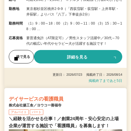
勤務地
東京都杉並区桃井2-9-9（「西荻窪駅・荻窪駅・上井草駅・
井荻駅」よりバス『八丁』下車徒歩2分）
勤務時間
（1）9：00～18：00 （2）9：00～11：00 （3）15：30～1
8：00 …
応募資格
要普通免許（AT限定可）／男性スタッフ活躍中／30代～70
代の幅広い年代やセラピー犬が活躍する施設です！
詳細を見る
後で見る
更新日： 2026/07/23 掲載終了日： 2026/08/14
掲載終了まであと5日
デイサービスの看護職員
株式会社揚工舎／ヨウコー善福寺
アルバイト
パート
＼経験を活かせる仕事！／創業24周年・安心安定の上場
企業が運営する施設で「看護職員」を募集します！