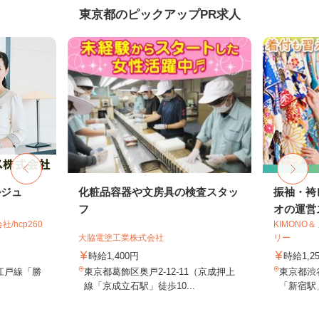
東京都のピックアップPR求人
ルジュ
化粧品容器や文房具の検査スタッ
振袖・袴
フ
オの運営ス
hcp260
KIMONO
大脇電塗工業株式会社
リー
時給1,400円
時給1,2
江戸線「勝
東京都葛飾区奥戸2-12-11（京成押上
東京都渋谷
線「京成立石駅」徒歩10...
「新宿駅