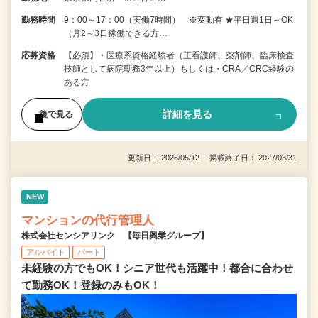
勤務時間
9：00～17：00（実働7時間） ※変動有 ★平日週1日～OK
（月2～3日稼働できる方…
応募資格
【必須】・医療系資格経験者（正看護師、薬剤師、臨床検査
技師として病院勤務3年以上）もしくは・CRA／CRC経験の
ある方
詳細を見る
後で見る
更新日： 2026/05/12 掲載終了日： 2027/03/31
NEW
マンションの代行管理人
株式会社センシアリンク 【毎日興業グループ】
アルバイト
パート
未経験の方でもOK！シニア世代も活躍中！都合に合わせ
て勤務OK！登録のみもOK！