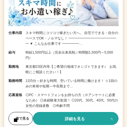
仕事内容
スキマ時間にコツコツ稼ぎたい方へ。 自宅でできる・自分の
ペースでOK・ノルマなし！ ━━━━━━━━━━━━━━
━ ▼ こんなお仕事です ━━━━━…
給与
時給1,500円以上（完全出来高制／時間額1,500円～5,000
円）
勤務地
東京都23区内等【ご希望の地域でオシゴトできます♪ お気
軽にご相談ください！】
勤務時間
1日5分～好きな時間、空いている時間に働けます！ ☆1回の
みの単発や短期～中長期まで…
応募資格
◎PC・スマートフォンをお持ちの方（※アンケートに必要
なため） ◎未経験者大歓迎！ ◎20代、30代、40代、50代の
女性の登録多数 ◎年齢不問
詳細を見る
後で見る