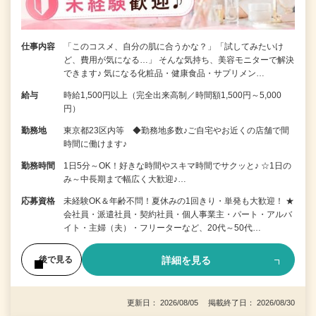
仕事内容
「このコスメ、自分の肌に合うかな？」「試してみたいけ
ど、費用が気になる…」 そんな気持ち、美容モニターで解決
できます♪ 気になる化粧品・健康食品・サプリメン…
給与
時給1,500円以上（完全出来高制／時間額1,500円～5,000
円）
勤務地
東京都23区内等 ◆勤務地多数♪ご自宅やお近くの店舗で間
時間に働けます♪
勤務時間
1日5分～OK！好きな時間やスキマ時間でサクッと♪ ☆1日の
み～中長期まで幅広く大歓迎♪…
応募資格
未経験OK＆年齢不問！夏休みの1回きり・単発も大歓迎！ ★
会社員・派遣社員・契約社員・個人事業主・パート・アルバ
イト・主婦（夫）・フリーターなど、20代～50代…
詳細を見る
後で見る
更新日： 2026/08/05 掲載終了日： 2026/08/30