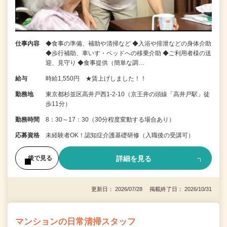
仕事内容
◆食事の準備、補助や清掃など ◆入浴や排泄などの身体介助
◆歩行補助、車いす・ベッドへの移乗介助 ◆ご利用者様の送
迎、見守り ◆食事提供（簡単な調…
給与
時給1,550円 ★賃上げしました！！
勤務地
東京都杉並区高井戸西1-2-10（京王井の頭線「高井戸駅」徒
歩11分）
勤務時間
8：30～17：30（30分程度変動する場合あり）
応募資格
未経験者OK！認知症介護基礎研修（入職後の受講可）
詳細を見る
後で見る
更新日： 2026/07/28 掲載終了日： 2026/10/31
マンションの日常清掃スタッフ