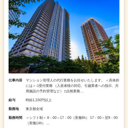
仕事内容
マンション管理人の代行業務をお任せいたします。 ＜具体的
には＞ □受付業務 （入居者様の対応、引越業者への指示、共
用施設の予約管理など） □点検業務…
給与
時給1,330円以上
勤務地
東京都全域
勤務時間
＜シフト制＞ 8：00～17：00（実働8h） 17：00～翌9：00
（実働14h） …