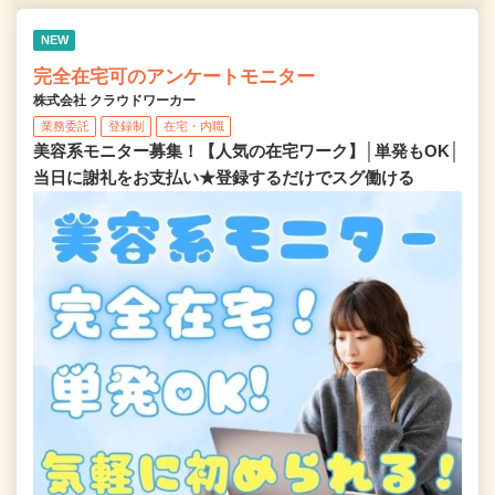
NEW
完全在宅可のアンケートモニター
株式会社 クラウドワーカー
業務委託
登録制
在宅・内職
美容系モニター募集！【人気の在宅ワーク】│単発もOK│
当日に謝礼をお支払い★登録するだけでスグ働ける