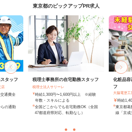
東京都のピックアップPR求人
導スタッフ
税理士事務所の在宅勤務スタッフ
化粧品容
フ
支店
税理士法人サリーレ
大脇電塗工
円＋交通費全
時給1,300円〜1,600円以上 ※経験
年数・スキルによる
時給1,4
からの通勤
全国どこからでも在宅勤務OK（全国
東京都葛飾
47都道府県対応、転勤なし）
線「京成立