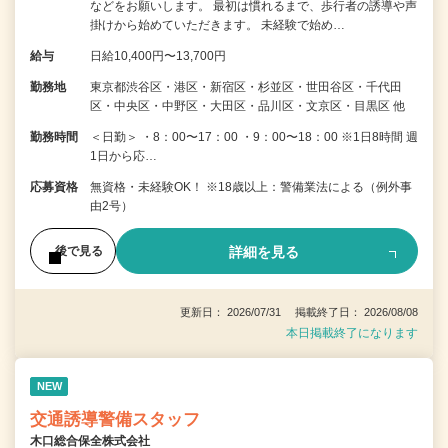
などをお願いします。 最初は慣れるまで、歩行者の誘導や声
掛けから始めていただきます。 未経験で始め…
給与
日給10,400円〜13,700円
勤務地
東京都渋谷区・港区・新宿区・杉並区・世田谷区・千代田
区・中央区・中野区・大田区・品川区・文京区・目黒区 他
勤務時間
＜日勤＞ ・8：00〜17：00 ・9：00〜18：00 ※1日8時間 週
1日から応…
応募資格
無資格・未経験OK！ ※18歳以上：警備業法による（例外事
由2号）
詳細を見る
後で見る
更新日： 2026/07/31 掲載終了日： 2026/08/08
本日掲載終了になります
NEW
交通誘導警備スタッフ
木口総合保全株式会社