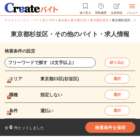
後で見る
閲覧履歴
会員登録
メニュー
クリエイトバイト・パート求人TOP
＞
東京都
＞
東京都23区
＞
東京都杉並区
＞
東京都杉並区・その
東京都杉並区・その他のバイト・求人情報
検索条件の設定
絞り込む
エリア
東京都23区(杉並区)
選択
職種
指定しない
選択
条件
週払い
選択
6
検索条件を保存
全
件ヒットしました