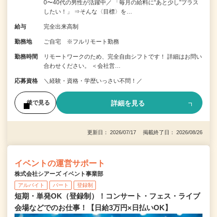
0〜40代の男性が活躍中／ 「毎月の給料に“あと少し”プラス
したい！」 ⇒そんな〈目標〉を…
給与
完全出来高制
勤務地
ご自宅 ※フルリモート勤務
勤務時間
リモートワークのため、完全自由シフトです！ 詳細はお問い
合わせください。 ＜会社営…
応募資格
＼経験・資格・学歴いっさい不問！／
詳細を見る
後で見る
更新日： 2026/07/17 掲載終了日： 2026/08/26
イベントの運営サポート
株式会社シアーズ イベント事業部
アルバイト
パート
登録制
短期・単発OK（登録制）！コンサート・フェス・ライブ
会場などでのお仕事！【日給3万円×日払いOK】