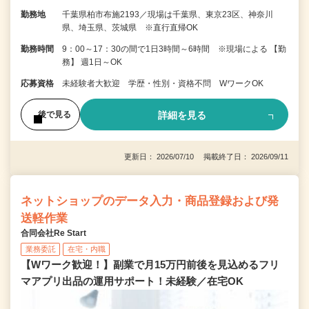
勤務地
千葉県柏市布施2193／現場は千葉県、東京23区、神奈川
県、埼玉県、茨城県 ※直行直帰OK
勤務時間
9：00～17：30の間で1日3時間～6時間 ※現場による 【勤
務】 週1日～OK
応募資格
未経験者大歓迎 学歴・性別・資格不問 WワークOK
詳細を見る
後で見る
更新日： 2026/07/10 掲載終了日： 2026/09/11
ネットショップのデータ入力・商品登録および発
送軽作業
合同会社Re Start
業務委託
在宅・内職
【Wワーク歓迎！】副業で月15万円前後を見込めるフリ
マアプリ出品の運用サポート！未経験／在宅OK