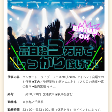
仕事内容
コンサート・ライブ・フェスetc 人気×レアイベント会場での
お仕事 ■案内／整理業務 お客さんに対して入り口の誘導や席
の案内 ■販売業務 イベ…
給与
日給30,000円+交通費※深夜手当含む
勤務地
東京都／千葉県
勤務時間
23：00～翌23：00の間（休憩あり） ※イベントによって、