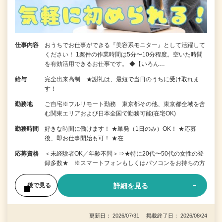
仕事内容
おうちでお仕事ができる『美容系モニター』として活躍して
ください！ 1案件の作業時間は5分〜10分程度。空いた時間
を有効活用できるお仕事です。 ◆【いろん…
給与
完全出来高制 ★謝礼は、最短で当日のうちに受け取れま
す！
勤務地
ご自宅※フルリモート勤務 東京都その他、東京都全域を含
む関東エリアおよび日本全国で勤務可能(在宅OK)
勤務時間
好きな時間に働けます！ ★単発（1日のみ）OK！ ★応募
後、即お仕事開始も可！ ★在…
応募資格
＜未経験者OK／年齢不問＞⇒★特に20代〜50代の女性の登
録多数★ ※スマートフォンもしくはパソコンをお持ちの方
詳細を見る
後で見る
更新日： 2026/07/31 掲載終了日： 2026/08/24