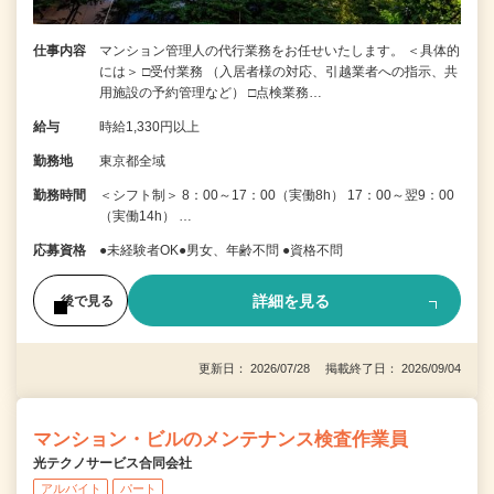
仕事内容
マンション管理人の代行業務をお任せいたします。 ＜具体的
には＞ □受付業務 （入居者様の対応、引越業者への指示、共
用施設の予約管理など） □点検業務…
給与
時給1,330円以上
勤務地
東京都全域
勤務時間
＜シフト制＞ 8：00～17：00（実働8h） 17：00～翌9：00
（実働14h） …
応募資格
●未経験者OK●男女、年齢不問 ●資格不問
詳細を見る
後で見る
更新日： 2026/07/28 掲載終了日： 2026/09/04
マンション・ビルのメンテナンス検査作業員
光テクノサービス合同会社
アルバイト
パート