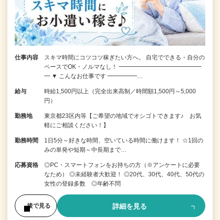
仕事内容
スキマ時間にコツコツ稼ぎたい方へ。 自宅でできる・自分の
ペースでOK・ノルマなし！ ━━━━━━━━━━━━━━
━ ▼ こんなお仕事です ━━━━━…
給与
時給1,500円以上（完全出来高制／時間額1,500円～5,000
円）
勤務地
東京都23区内等【ご希望の地域でオシゴトできます♪ お気
軽にご相談ください！】
勤務時間
1日5分～好きな時間、空いている時間に働けます！ ☆1回の
みの単発や短期～中長期まで…
応募資格
◎PC・スマートフォンをお持ちの方（※アンケートに必要
なため） ◎未経験者大歓迎！ ◎20代、30代、40代、50代の
女性の登録多数 ◎年齢不問
詳細を見る
後で見る