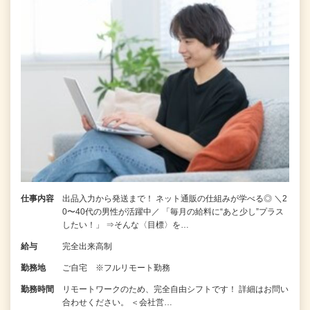
仕事内容
出品入力から発送まで！ ネット通販の仕組みが学べる◎ ＼2
0〜40代の男性が活躍中／ 「毎月の給料に“あと少し”プラス
したい！」 ⇒そんな〈目標〉を…
給与
完全出来高制
勤務地
ご自宅 ※フルリモート勤務
勤務時間
リモートワークのため、完全自由シフトです！ 詳細はお問い
合わせください。 ＜会社営…