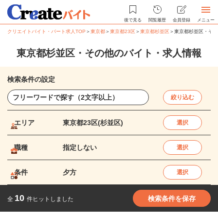
後で見る
閲覧履歴
会員登録
メニュー
クリエイトバイト・パート求人TOP
＞
東京都
＞
東京都23区
＞
東京都杉並区
＞
東京都杉並区・その
東京都杉並区・その他のバイト・求人情報
検索条件の設定
絞り込む
エリア
東京都23区(杉並区)
選択
職種
指定しない
選択
条件
夕方
選択
10
検索条件を保存
全
件ヒットしました