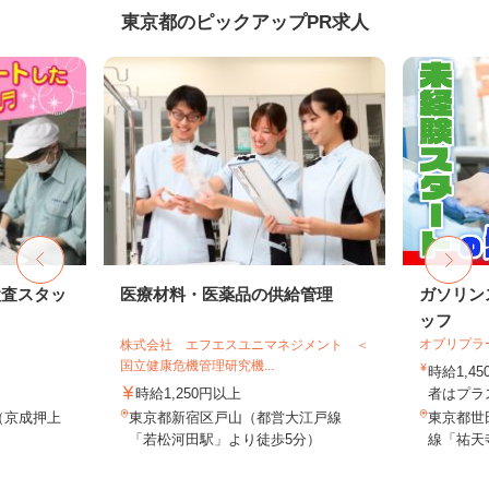
東京都のピックアップPR求人
検査スタッ
医療材料・医薬品の供給管理
ガソリン
ッフ
オブリプラ
株式会社 エフエスユニマネジメント ＜
国立健康危機管理研究機...
時給1,
時給1,250円以上
者はプラス
1（京成押上
東京都新宿区戸山（都営大江戸線
東京都世田
.
「若松河田駅」より徒歩5分）
線「祐天寺