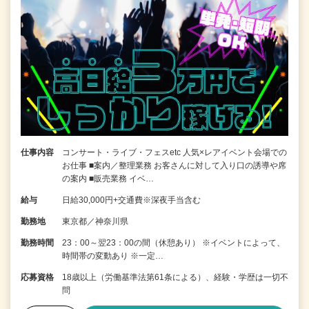
仕事内容
コンサート・ライブ・フェスetc 人気×レアイベント会場での
お仕事 ■案内／整理業務 お客さんに対して入り口の誘導や席
の案内 ■販売業務 イベ…
給与
日給30,000円+交通費※深夜手当含む
勤務地
東京都／神奈川県
勤務時間
23：00～翌23：00の間（休憩あり） ※イベントによって、
時間帯の変動あり ※一定…
応募資格
18歳以上（労働基準法第61条による）、経験・学歴は一切不
問