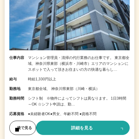
仕事内容
マンション管理員・清掃の代行業務のお仕事です。 東京都全
域、神奈川県東部（横浜市・川崎市）エリアのマンションに
スポットで入って頂きお住まいの方の快適な暮らし…
給与
時給1,330円以上
勤務地
東京都全域、 神奈川県東部（川崎・横浜）
勤務時間
シフト制 ※物件によってシフトは異なります。 1日3時間
～OK ☆シフト申請は、勤…
応募資格
●未経験者OK●男女、年齢不問 ●資格不問
詳細を見る
後で見る