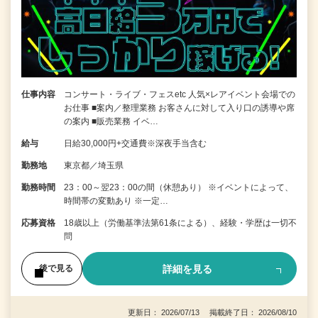
仕事内容
コンサート・ライブ・フェスetc 人気×レアイベント会場での
お仕事 ■案内／整理業務 お客さんに対して入り口の誘導や席
の案内 ■販売業務 イベ…
給与
日給30,000円+交通費※深夜手当含む
勤務地
東京都／埼玉県
勤務時間
23：00～翌23：00の間（休憩あり） ※イベントによって、
時間帯の変動あり ※一定…
応募資格
18歳以上（労働基準法第61条による）、経験・学歴は一切不
問
詳細を見る
後で見る
更新日： 2026/07/13 掲載終了日： 2026/08/10