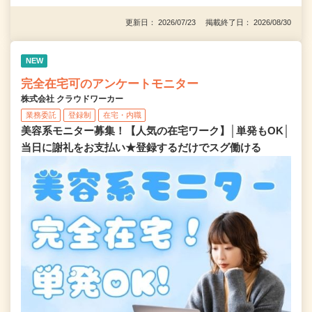
更新日： 2026/07/23 掲載終了日： 2026/08/30
NEW
完全在宅可のアンケートモニター
株式会社 クラウドワーカー
業務委託
登録制
在宅・内職
美容系モニター募集！【人気の在宅ワーク】│単発もOK│
当日に謝礼をお支払い★登録するだけでスグ働ける