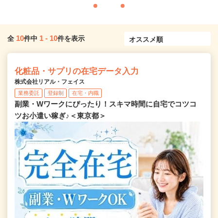
10
1
-
10
全
件中
件を表示
化粧品・サプリの在宅データ入力
株式会社リアル・フェイス
業務委託
登録制
在宅・内職
副業・Wワークにぴったり！スキマ時間に自宅でコツコ
ツお小遣い稼ぎ♪＜東京都＞