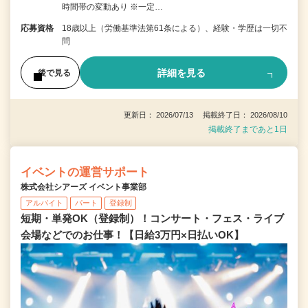
時間帯の変動あり ※一定…
応募資格
18歳以上（労働基準法第61条による）、経験・学歴は一切不
問
詳細を見る
後で見る
更新日： 2026/07/13 掲載終了日： 2026/08/10
掲載終了まであと1日
イベントの運営サポート
株式会社シアーズ イベント事業部
アルバイト
パート
登録制
短期・単発OK（登録制）！コンサート・フェス・ライブ
会場などでのお仕事！【日給3万円×日払いOK】