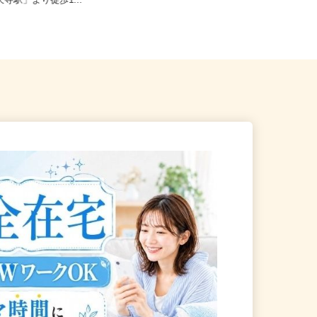
田谷区下馬1-20-9（東急東
東京都北区赤羽南1-8-7（「赤羽駅」
天寺駅」より徒歩1...
南改札東口より徒歩1分）