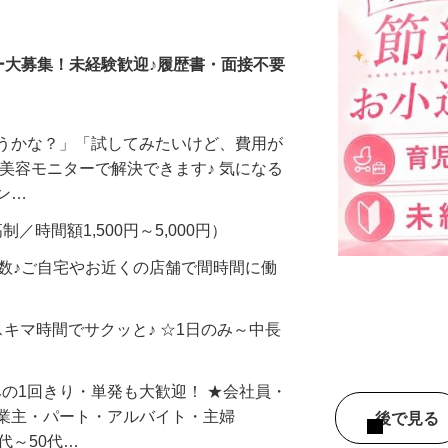
調査員・在宅モニター
ー大募集！未経験歓迎♪履歴書・面接不要
合うかな？」「試してみたいけど、費用が
、美容モニターで解決できます♪ 気になる
メン…
制／時間額1,500円～5,000円）
多数♪ご自宅やお近くの店舗で間時間に働
スキマ時間でサクッと♪ ☆1日のみ～中長
みの1回きり・単発も大歓迎！ ★会社員・