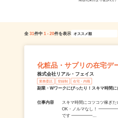
東京都世田谷区下馬1-20-9（東急東
東京都北区赤羽南1-8-
横線「祐天寺駅」より徒歩1...
南改札東口より徒歩1分
全
31
件中
1
-
20
件を表示
化粧品・サプリの在宅デ
株式会社リアル・フェイス
業務委託
登録制
在宅・内職
副業・Wワークにぴったり！スキマ時間に
仕事内容
スキマ時間にコツコツ稼ぎた
OK・ノルマなし！ ━━━━