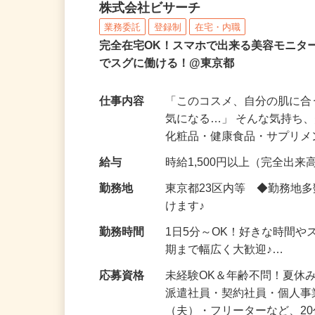
化粧品などに関する在宅
株式会社ビサーチ
業務委託
登録制
在宅・内職
完全在宅OK！スマホで出来る美容モニタ
でスグに働ける！@東京都
仕事内容
「このコスメ、自分の肌に
気になる…」 そんな気持ち
化粧品・健康食品・サプリ
給与
時給1,500円以上（完全出来高
勤務地
東京都23区内等 ◆勤務地
けます♪
勤務時間
1日5分～OK！好きな時間や
期まで幅広く大歓迎♪…
応募資格
未経験OK＆年齢不問！夏休