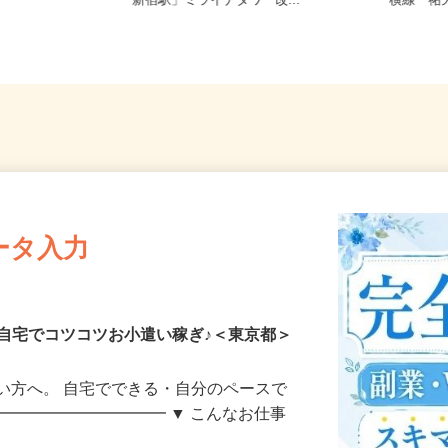
7（「赤羽駅」
東京都渋谷区千駄ヶ谷5-27-3（JR
東京都世
）
「新宿駅」ミライナタワー改...
横線「祐
ータ入力
自宅でコツコツお小遣い稼ぎ♪＜東京都＞
い方へ。 自宅でできる・自分のペースで
━━━━━━━━━━━ ▼ こんなお仕事