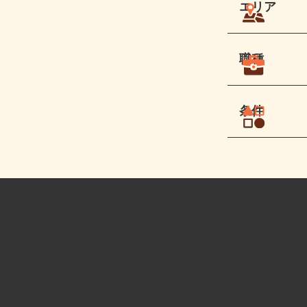
エリア
職種
条件