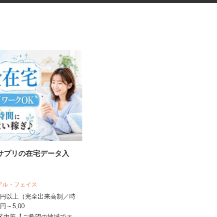
・サプリの在宅データ入
学童クラブの指導員アシスタン
ト
リアル・フェイス
学校法人アゼリー学園 アゼリー保育園
,500円以上（完全出来高制／時
00円～5,00...
時給1,310円～時給1,470円以上