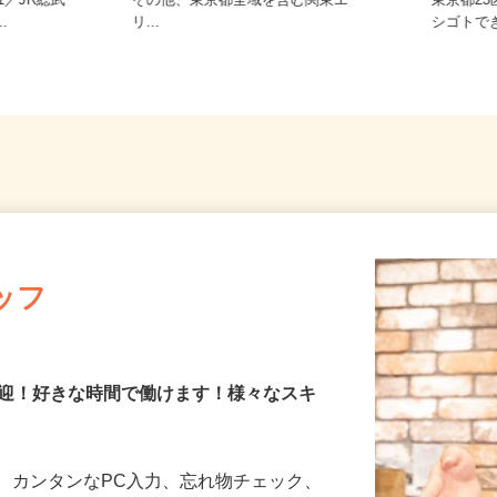
ご自宅※フルリモート勤務 東京都
21／JR総武
その他、東京都全域を含む関東エ
東京都
..
リ...
シゴトで
ッフ
歓迎！好きな時間で働けます！様々なスキ