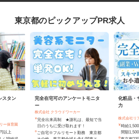
東京都のピックアップPR求人
シスタン
完全在宅可のアンケートモニタ
化粧品
ー
力
株式会社 クラウドワーカー
株式会社
完全出来高制 ★謝礼は、最短で当
ゼリー保育園
日のうちに受け取れます！
時給1
70円以上
間額1,5