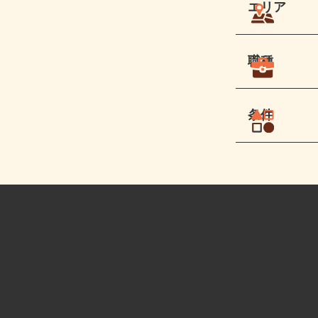
エリア
職種
条件