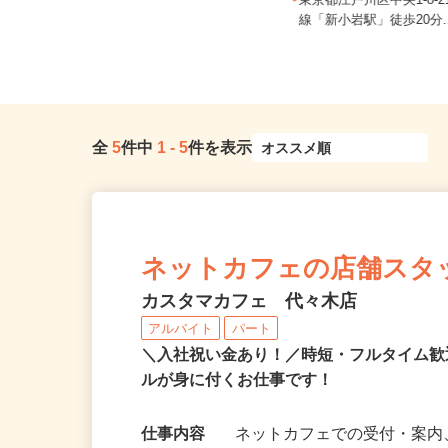
東京都23区内等【ご希望の地域でオ
東京都江戸川区中央1-8-
シゴトできます♪ お気軽にご相...
線「新小岩駅」徒歩20分.
全
5
件中
1
-
5
件を表示
ネットカフェの店舗スタ
カスタマカフェ 代々木店
アルバイト
パート
＼入社祝い金あり！／時短・フルタイム
ルが身に付くお仕事です！