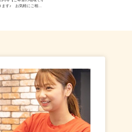
23区内等【ご希望の地域でオ
東京都江戸川区中央1-8-21／JR総武
きます♪ お気軽にご相...
線「新小岩駅」徒歩20分...