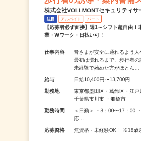
歩行者の誘導・案内警備
株式会社VOLLMONTセキュリティ
注目
アルバイト
パート
【応募者必ず面接】週1～シフト超自由！
業・Wワーク・日払い可！
仕事内容
皆さまが安全に通れるよう
最初は慣れるまで、歩行者
未経験で始めた方がほとん
給与
日給10,400円〜13,700円
勤務地
東京都墨田区・葛飾区・江
千葉県市川市 ・船橋市
勤務時間
＜日勤＞ ・8：00〜17：00 
応…