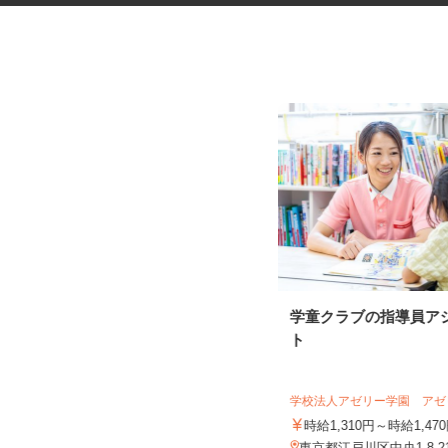
化粧品・サプリの在宅データ入
学童クラブの指導員ア
力
ト
株式会社リアル・フェイス
学校法人アゼリー学園 ア
時給1,500円以上（完全出来高制／時
間額1,500円～5,00...
時給1,310円～時給1,4