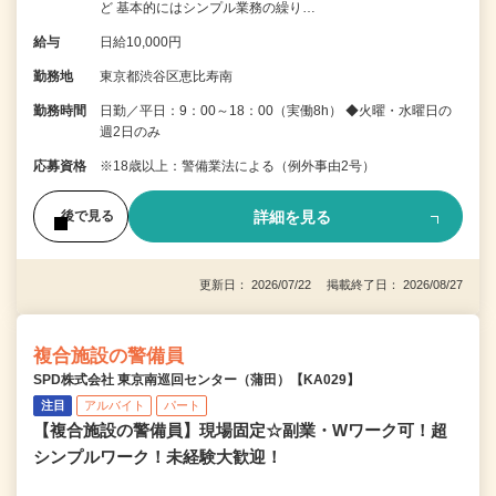
ど 基本的にはシンプル業務の繰り…
給与
日給10,000円
勤務地
東京都渋谷区恵比寿南
勤務時間
日勤／平日：9：00～18：00（実働8h） ◆火曜・水曜日の
週2日のみ
応募資格
※18歳以上：警備業法による（例外事由2号）
詳細を見る
後で見る
更新日： 2026/07/22 掲載終了日： 2026/08/27
複合施設の警備員
SPD株式会社 東京南巡回センター（蒲田）【KA029】
注目
アルバイト
パート
【複合施設の警備員】現場固定☆副業・Wワーク可！超
シンプルワーク！未経験大歓迎！