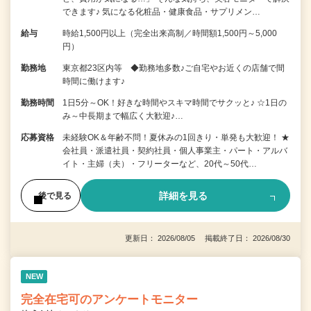
できます♪ 気になる化粧品・健康食品・サプリメン…
給与
時給1,500円以上（完全出来高制／時間額1,500円～5,000
円）
勤務地
東京都23区内等 ◆勤務地多数♪ご自宅やお近くの店舗で間
時間に働けます♪
勤務時間
1日5分～OK！好きな時間やスキマ時間でサクッと♪ ☆1日の
み～中長期まで幅広く大歓迎♪…
応募資格
未経験OK＆年齢不問！夏休みの1回きり・単発も大歓迎！ ★
会社員・派遣社員・契約社員・個人事業主・パート・アルバ
イト・主婦（夫）・フリーターなど、20代～50代…
詳細を見る
後で見る
更新日： 2026/08/05 掲載終了日： 2026/08/30
NEW
完全在宅可のアンケートモニター