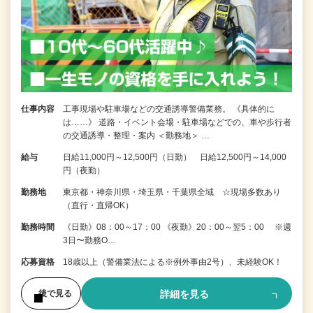
仕事内容
工事現場や駐車場などの交通誘導警備業務。 《具体的に
は……》 道路・イベント会場・駐車場などでの、車や歩行者
の交通誘導・整理・案内 ＜勤務地＞ …
給与
日給11,000円～12,500円（日勤） 日給12,500円～14,000
円（夜勤）
勤務地
東京都・神奈川県・埼玉県・千葉県全域 ☆現場多数あり
（直行・直帰OK）
勤務時間
《日勤》08：00～17：00 《夜勤》20：00～翌5：00 ※週
3日〜勤務O…
応募資格
18歳以上（警備業法による※例外事由2号）、未経験OK！
詳細を見る
後で見る