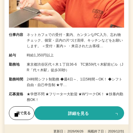
仕事内容
ネットカフェでの受付・案内、カンタンなPC入力、忘れ物
チェック、個室・店内の片づけ清掃、キッチンなどをお願い
します。 ＜受付・案内＞ ・来店されたお客様…
給与
時給1,350円以上
勤務地
東京都渋谷区代々木１丁目36-6 TC第59代々木駅前ビル（J
R「代々木駅」徒歩30秒）
勤務時間
24時間シフト制勤務 ◆週4日～、1日5時間～OK！ ◆シフト
自由・自己申告制 ★平…
応募資格
★学歴不問 ★フリーター大歓迎 ★WワークOK！ ★扶養内勤
務OK！
詳細を見る
後で見る
更新日： 2026/06/26 掲載終了日： 2026/12/31