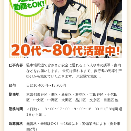
仕事内容
駐車場周辺で皆さまが安全に通れるよう人や車の誘導・案内
などをお願いします。 最初は慣れるまで、歩行者の誘導や声
掛けから始めていただきます。 未経験で始め…
給与
日給10,400円〜13,700円
勤務地
東京都渋谷区・港区・新宿区・杉並区・世田谷区・千代田
区・中央区・中野区・大田区・品川区・文京区・目黒区 他
勤務時間
＜日勤＞ ・8：00〜17：00 ・9：00〜18：00 ※1日8時間 週
1日から応…
応募資格
無資格・未経験OK！ ※18歳以上：警備業法による（例外事
由2号）