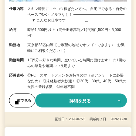
仕事内容
スキマ時間にコツコツ稼ぎたい方へ。 自宅でできる・自分の
ペースでOK・ノルマなし！ ━━━━━━━━━━━━━━
━ ▼ こんなお仕事です ━━━━━…
給与
時給1,500円以上（完全出来高制／時間額1,500円～5,000
円）
勤務地
東京都23区内等【ご希望の地域でオシゴトできます♪ お気
軽にご相談ください！】
勤務時間
1日5分～好きな時間、空いている時間に働けます！ ☆1回の
みの単発や短期～中長期まで…
応募資格
◎PC・スマートフォンをお持ちの方（※アンケートに必要
なため） ◎未経験者大歓迎！ ◎20代、30代、40代、50代の
女性の登録多数 ◎年齢不問
詳細を見る
後で見る
更新日： 2026/07/23 掲載終了日： 2026/08/30