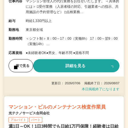
仕事内容
マンション管理人の代行業務をお任せいたします。 ＜具体的
には＞ □受付業務 （入居者様の対応、引越業者への指示、共
用施設の予約管理など） □点検業務…
給与
時給1,330円以上
勤務地
東京都全域
勤務時間
＜シフト制＞ 8：00～17：00（実働8h） 17：00～翌9：00
（実働14h） …
応募資格
●未経験者OK●男女、年齢不問 ●資格不問
詳細を見る
後で見る
更新日： 2026/07/06 掲載終了日： 2026/08/07
本日掲載終了になります
マンション・ビルのメンテナンス検査作業員
光テクノサービス合同会社
アルバイト
パート
週1日～OK！1日3時間でも日給1万円保障！経験者は日給