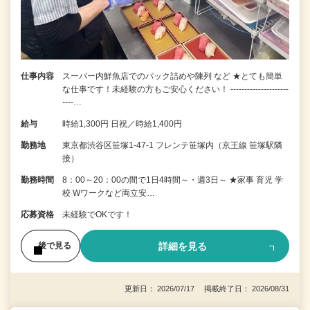
仕事内容
スーパー内鮮魚店でのパック詰めや陳列 など ★とても簡単
な仕事です！未経験の方もご安心ください！ ---------------------
----…
給与
時給1,300円 日祝／時給1,400円
勤務地
東京都渋谷区笹塚1-47-1 フレンテ笹塚内（京王線 笹塚駅隣
接）
勤務時間
8：00～20：00の間で1日4時間～・週3日～ ★家事 育児 学
校 Wワークなど両立安…
応募資格
未経験でOKです！
詳細を見る
後で見る
更新日： 2026/07/17 掲載終了日： 2026/08/31