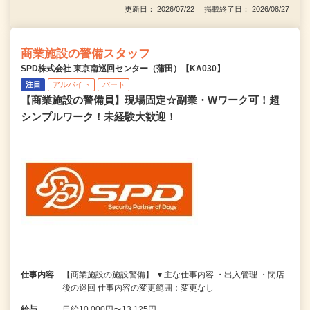
更新日： 2026/07/22 掲載終了日： 2026/08/27
商業施設の警備スタッフ
SPD株式会社 東京南巡回センター（蒲田）【KA030】
注目
アルバイト
パート
【商業施設の警備員】現場固定☆副業・Wワーク可！超
シンプルワーク！未経験大歓迎！
仕事内容
【商業施設の施設警備】 ▼主な仕事内容 ・出入管理 ・閉店
後の巡回 仕事内容の変更範囲：変更なし
給与
日給10,000円〜13,125円