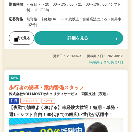
勤務時間
＜夜勤＞ ・20：00〜翌5：00 ・21：00〜翌6：00（シフト
制） ※1日8時…
応募資格
無資格・未経験OK！ ※18歳以上：警備業法による（例外事
由2号）
詳細を見る
後で見る
更新日： 2026/07/31 掲載終了日： 2026/08/08
掲載終了まであと1日
NEW
歩行者の誘導・案内警備スタッフ
株式会社VOLLMONTセキュリティサービス 両国支社（夜勤）
注目
アルバイト
パート
【夜勤で効率よく稼げる】未経験大歓迎！短期・単発・
週1・シフト自由！80代までの幅広い世代が活躍中！