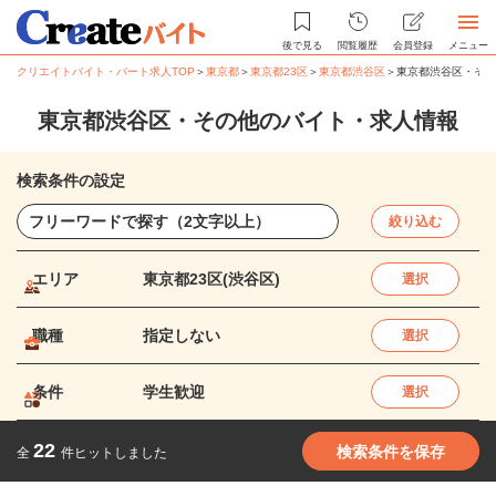
後で見る
閲覧履歴
会員登録
メニュー
クリエイトバイト・パート求人TOP
＞
東京都
＞
東京都23区
＞
東京都渋谷区
＞
東京都渋谷区・その
東京都渋谷区・その他のバイト・求人情報
検索条件の設定
絞り込む
エリア
東京都23区(渋谷区)
選択
職種
指定しない
選択
条件
学生歓迎
選択
22
検索条件を保存
全
件ヒットしました