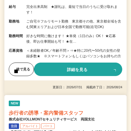
給与
完全出来高制 ★謝礼は、最短で当日のうちに受け取れま
す！
勤務地
ご自宅※フルリモート勤務 東京都その他、東京都全域を含
む関東エリアおよび日本全国で勤務可能(在宅OK)
勤務時間
好きな時間に働けます！ ★単発（1日のみ）OK！ ★応募
後、即お仕事開始も可！ ★在…
応募資格
＜未経験者OK／年齢不問＞⇒★特に20代〜50代の女性の登
録多数★ ※スマートフォンもしくはパソコンをお持ちの方
詳細を見る
後で見る
更新日： 2026/07/31 掲載終了日： 2026/08/24
NEW
歩行者の誘導・案内警備スタッフ
株式会社VOLLMONTセキュリティサービス 両国支社
注目
アルバイト
パート