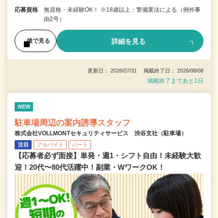
応募資格
無資格・未経験OK！ ※18歳以上：警備業法による（例外事
由2号）
詳細を見る
後で見る
更新日： 2026/07/31 掲載終了日： 2026/08/08
掲載終了まであと1日
NEW
駐車場周辺の案内誘導スタッフ
株式会社VOLLMONTセキュリティサービス 渋谷支社（駐車場）
注目
アルバイト
パート
【応募者必ず面接】単発・週1・シフト自由！未経験大歓
迎！20代〜80代活躍中！副業・WワークOK！