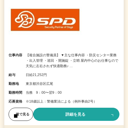
仕事内容
【複合施設の警備員】 ▼主な仕事内容 ・防災センター業務
・出入管理 ・巡回 ・開施錠 ・立哨 屋内中心のお仕事なので
天気に左右されず快適勤務♪ …
給与
日給21,252円
勤務地
東京都渋谷区広尾
勤務時間
当務 9：00〜翌9：00
応募資格
※18歳以上：警備業法による（例外事由2号）
詳細を見る
後で見る