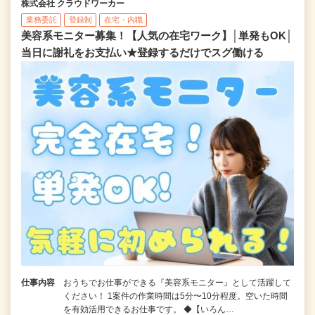
株式会社 クラウドワーカー
業務委託
登録制
在宅・内職
美容系モニター募集！【人気の在宅ワーク】│単発もOK│
当日に謝礼をお支払い★登録するだけでスグ働ける
仕事内容
おうちでお仕事ができる『美容系モニター』として活躍して
ください！ 1案件の作業時間は5分〜10分程度。空いた時間
を有効活用できるお仕事です。 ◆【いろん…