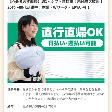
【応募者必ず面接】週1～シフト超自由！未経験大歓迎！
20代〜80代活躍中！副業・Wワーク・日払い可！
仕事内容
皆さまが安全に通れるよう人や車の誘導・案内などをお願い
します。 最初は慣れるまで、歩行者の誘導や声掛けから始め
ていただきます。 未経験で始めた方がほとん…
給与
日給10,400円〜13,700円