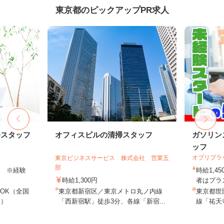
東京都のピックアップPR求人
務スタッフ
オフィスビルの清掃スタッフ
ガソリン
ッフ
オブリプラ
東京ビジネスサービス 株式会社 営業五
部
以上 ※経験
時給1,
時給1,300円
者はプラス
OK（全国
東京都新宿区／東京メトロ丸ノ内線
東京都世田
し）
「西新宿駅」徒歩3分、各線「新宿...
線「祐天寺