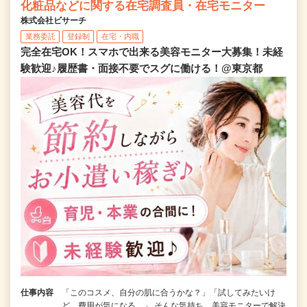
化粧品などに関する在宅調査員・在宅モニター
株式会社ビサーチ
業務委託
登録制
在宅・内職
完全在宅OK！スマホで出来る美容モニター大募集！未経
験歓迎♪履歴書・面接不要でスグに働ける！@東京都
仕事内容
「このコスメ、自分の肌に合うかな？」「試してみたいけ
ど、費用が気になる…」 そんな気持ち、美容モニターで解決