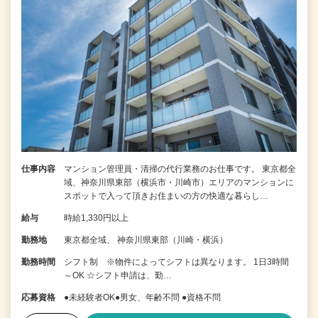
仕事内容
マンション管理員・清掃の代行業務のお仕事です。 東京都全
域、神奈川県東部（横浜市・川崎市）エリアのマンションに
スポットで入って頂きお住まいの方の快適な暮らし…
給与
時給1,330円以上
勤務地
東京都全域、 神奈川県東部（川崎・横浜）
勤務時間
シフト制 ※物件によってシフトは異なります。 1日3時間
～OK ☆シフト申請は、勤…
応募資格
●未経験者OK●男女、年齢不問 ●資格不問