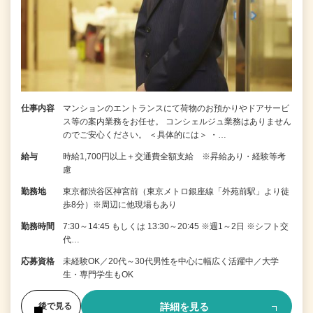
仕事内容
マンションのエントランスにて荷物のお預かりやドアサービ
ス等の案内業務をお任せ。 コンシェルジュ業務はありません
のでご安心ください。 ＜具体的には＞ ・…
給与
時給1,700円以上＋交通費全額支給 ※昇給あり・経験等考
慮
勤務地
東京都渋谷区神宮前（東京メトロ銀座線「外苑前駅」より徒
歩8分）※周辺に他現場もあり
勤務時間
7:30～14:45 もしくは 13:30～20:45 ※週1～2日 ※シフト交
代…
応募資格
未経験OK／20代～30代男性を中心に幅広く活躍中／大学
生・専門学生もOK
詳細を見る
後で見る