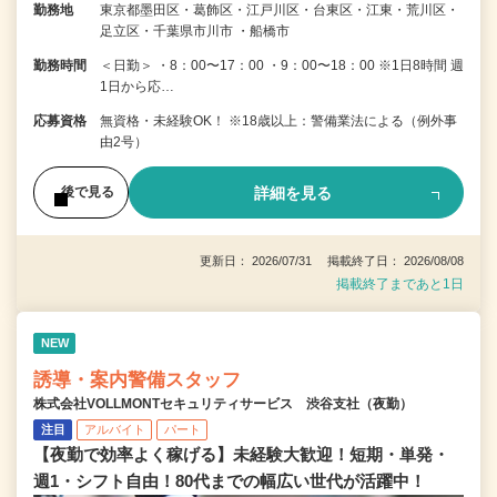
勤務地
東京都墨田区・葛飾区・江戸川区・台東区・江東・荒川区・
足立区・千葉県市川市 ・船橋市
勤務時間
＜日勤＞ ・8：00〜17：00 ・9：00〜18：00 ※1日8時間 週
1日から応…
応募資格
無資格・未経験OK！ ※18歳以上：警備業法による（例外事
由2号）
詳細を見る
後で見る
更新日： 2026/07/31 掲載終了日： 2026/08/08
掲載終了まであと1日
NEW
誘導・案内警備スタッフ
株式会社VOLLMONTセキュリティサービス 渋谷支社（夜勤）
注目
アルバイト
パート
【夜勤で効率よく稼げる】未経験大歓迎！短期・単発・
週1・シフト自由！80代までの幅広い世代が活躍中！