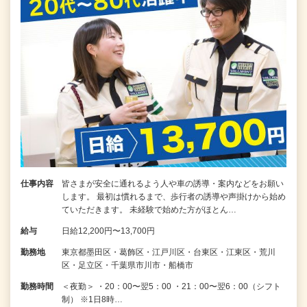
仕事内容
皆さまが安全に通れるよう人や車の誘導・案内などをお願い
します。 最初は慣れるまで、歩行者の誘導や声掛けから始め
ていただきます。 未経験で始めた方がほとん…
給与
日給12,200円〜13,700円
勤務地
東京都墨田区・葛飾区・江戸川区・台東区・江東区・荒川
区・足立区・千葉県市川市・船橋市
勤務時間
＜夜勤＞ ・20：00〜翌5：00 ・21：00〜翌6：00（シフト
制） ※1日8時…