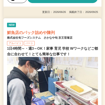
更新日： 2026/06/26 掲載終了日： 2026/09/25
NEW
鮮魚店のパック詰めや陳列
株式会社旬フーズシステム さかなや旬 京王笹塚店
アルバイト
パート
1日4時間～・週3～OK！家事 育児 学校 Wワークなどご都
合に合わせて！とても簡単な仕事です！