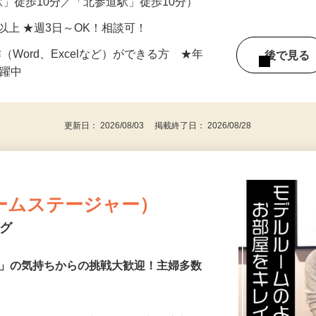
0-304（「千駄ヶ谷駅」徒歩2分／「国立競
駅」徒歩10分／「北参道駅」徒歩10分）
時間以上 ★週3日～OK！相談可！
（Word、Excelなど）ができる方 ★年
後で見
活躍中
更新日： 2026/08/03 掲載終了日： 2026/08/28
ームステージャー）
ング
き」の気持ちからの挑戦大歓迎！主婦多数