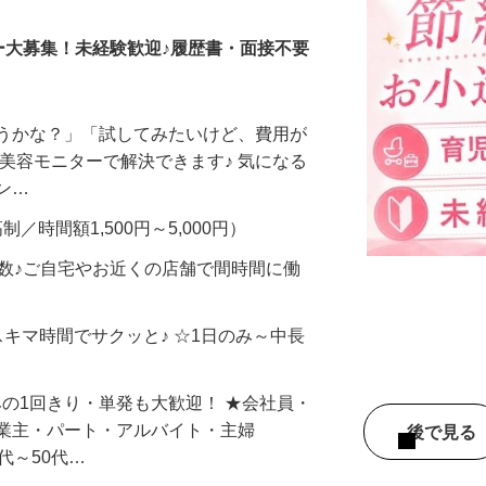
ー大募集！未経験歓迎♪履歴書・面接不要
合うかな？」「試してみたいけど、費用が
、美容モニターで解決できます♪ 気になる
メン…
制／時間額1,500円～5,000円）
多数♪ご自宅やお近くの店舗で間時間に働
スキマ時間でサクッと♪ ☆1日のみ～中長
みの1回きり・単発も大歓迎！ ★会社員・
事業主・パート・アルバイト・主婦
後で見