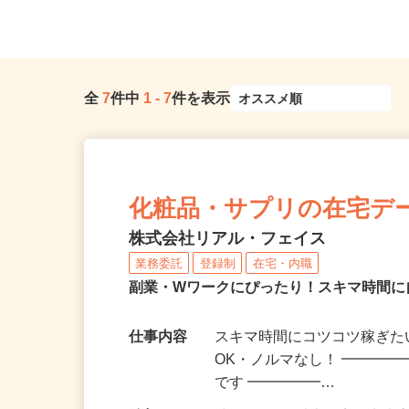
線「京成立石駅」徒歩10...
「西新宿駅」徒歩3分、各
全
7
件中
1
-
7
件を表示
化粧品・サプリの在宅デ
株式会社リアル・フェイス
業務委託
登録制
在宅・内職
副業・Wワークにぴったり！スキマ時間に
仕事内容
スキマ時間にコツコツ稼ぎた
OK・ノルマなし！ ━━━━
です ━━━━━…