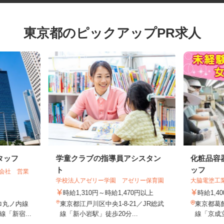
東京都のピックアップPR求人
タッフ
学童クラブの指導員アシスタン
化粧品
ト
ッフ
式会社 営業
学校法人アゼリー学園 アゼリー保育園
大脇電塗
時給1,310円～時給1,470円以上
時給1,
ロ丸ノ内線
東京都江戸川区中央1-8-21／JR総武
東京都葛