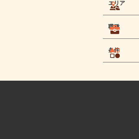
エリア
職種
条件