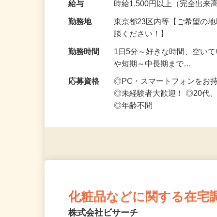
給与
時給1,500円以上（完全出来高
勤務地
東京都23区内等【ご希望の
談ください！】
勤務時間
1日5分～好きな時間、空い
や短期～中長期まで…
応募資格
◎PC・スマートフォンをお
◎未経験者大歓迎！ ◎20代
◎年齢不問
化粧品などに関する在宅