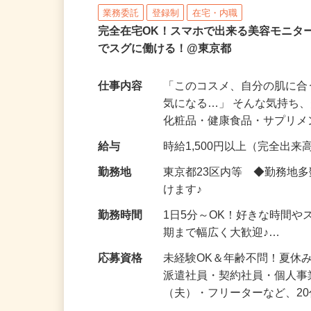
株式会社ビサーチ
業務委託
登録制
在宅・内職
完全在宅OK！スマホで出来る美容モニタ
でスグに働ける！@東京都
仕事内容
「このコスメ、自分の肌に
気になる…」 そんな気持ち
化粧品・健康食品・サプリ
給与
時給1,500円以上（完全出来高
勤務地
東京都23区内等 ◆勤務地
けます♪
勤務時間
1日5分～OK！好きな時間や
期まで幅広く大歓迎♪…
応募資格
未経験OK＆年齢不問！夏休
派遣社員・契約社員・個人