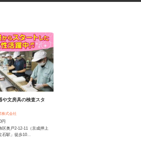
容器や文房具の検査スタ
オフィスビルの清掃スタッフ
東京ビジネスサービス 株式会社 営業
工業株式会社
五部
400円
時給1,300円
飾区奥戸2-12-11（京成押上
東京都新宿区／東京メトロ丸ノ内線