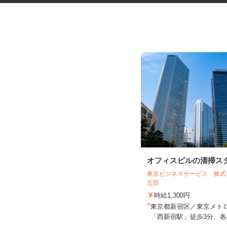
化粧品容器や文房具の検査スタ
オフィスビルの清掃ス
ッフ
東京ビジネスサービス 株
大脇電塗工業株式会社
五部
時給1,400円
時給1,300円
東京都葛飾区奥戸2-12-11（京成押上
東京都新宿区／東京メト