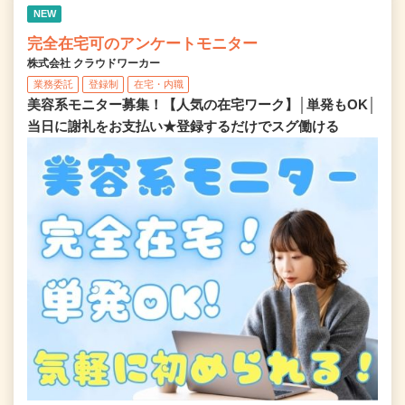
NEW
完全在宅可のアンケートモニター
株式会社 クラウドワーカー
業務委託
登録制
在宅・内職
美容系モニター募集！【人気の在宅ワーク】│単発もOK│
当日に謝礼をお支払い★登録するだけでスグ働ける