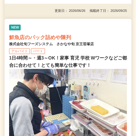
更新日： 2026/06/26 掲載終了日： 2026/09/25
NEW
鮮魚店のパック詰めや陳列
株式会社旬フーズシステム さかなや旬 京王笹塚店
アルバイト
パート
1日4時間～・週3～OK！家事 育児 学校 Wワークなどご都
合に合わせて！とても簡単な仕事です！