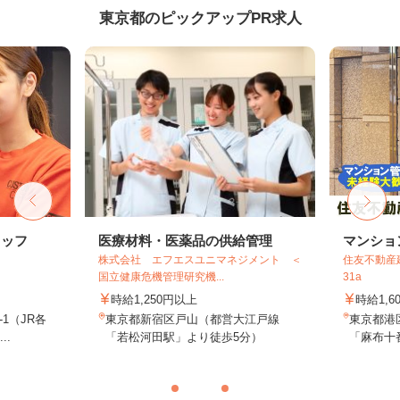
東京都のピックアップPR求人
タッフ
医療材料・医薬品の供給管理
マンショ
株式会社 エフエスユニマネジメント ＜
住友不動産建
国立健康危機管理研究機...
31a
時給1,250円以上
時給1,6
-1（JR各
東京都新宿区戸山（都営大江戸線
東京都港
..
「若松河田駅」より徒歩5分）
「麻布十番