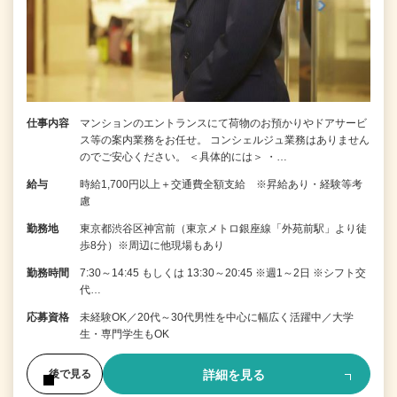
仕事内容
マンションのエントランスにて荷物のお預かりやドアサービ
ス等の案内業務をお任せ。 コンシェルジュ業務はありません
のでご安心ください。 ＜具体的には＞ ・…
給与
時給1,700円以上＋交通費全額支給 ※昇給あり・経験等考
慮
勤務地
東京都渋谷区神宮前（東京メトロ銀座線「外苑前駅」より徒
歩8分）※周辺に他現場もあり
勤務時間
7:30～14:45 もしくは 13:30～20:45 ※週1～2日 ※シフト交
代…
応募資格
未経験OK／20代～30代男性を中心に幅広く活躍中／大学
生・専門学生もOK
詳細を見る
後で見る