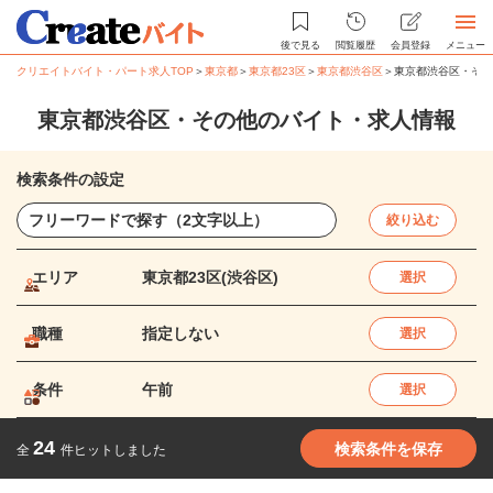
後で見る
閲覧履歴
会員登録
メニュー
クリエイトバイト・パート求人TOP
＞
東京都
＞
東京都23区
＞
東京都渋谷区
＞
東京都渋谷区・その
東京都渋谷区・その他のバイト・求人情報
検索条件の設定
絞り込む
エリア
東京都23区(渋谷区)
選択
職種
指定しない
選択
条件
午前
選択
24
検索条件を保存
全
件ヒットしました