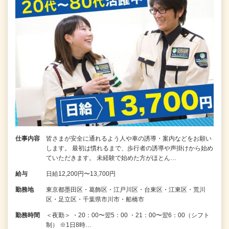
仕事内容
皆さまが安全に通れるよう人や車の誘導・案内などをお願い
します。 最初は慣れるまで、歩行者の誘導や声掛けから始め
ていただきます。 未経験で始めた方がほとん…
給与
日給12,200円〜13,700円
勤務地
東京都墨田区・葛飾区・江戸川区・台東区・江東区・荒川
区・足立区・千葉県市川市・船橋市
勤務時間
＜夜勤＞ ・20：00〜翌5：00 ・21：00〜翌6：00（シフト
制） ※1日8時…