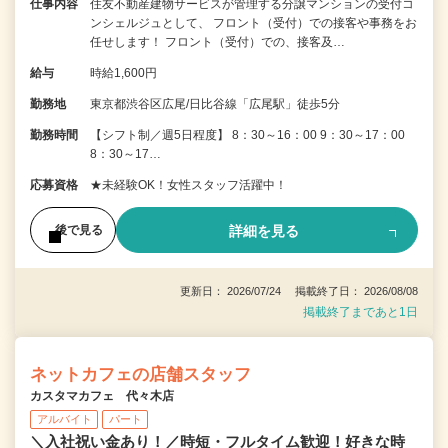
仕事内容
住友不動産建物サービスが管理する分譲マンションの受付コ
ンシェルジュとして、 フロント（受付）での接客や事務をお
任せします！ フロント（受付）での、接客及…
給与
時給1,600円
勤務地
東京都渋谷区広尾/日比谷線「広尾駅」徒歩5分
勤務時間
【シフト制／週5日程度】 8：30～16：00 9：30～17：00
8：30～17…
応募資格
★未経験OK！女性スタッフ活躍中！
詳細を見る
後で見る
更新日： 2026/07/24 掲載終了日： 2026/08/08
掲載終了まであと1日
ネットカフェの店舗スタッフ
カスタマカフェ 代々木店
アルバイト
パート
＼入社祝い金あり！／時短・フルタイム歓迎！好きな時