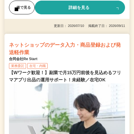
詳細を見る
後で見る
更新日： 2026/07/10 掲載終了日： 2026/09/11
ネットショップのデータ入力・商品登録および発
送軽作業
合同会社Re Start
業務委託
在宅・内職
【Wワーク歓迎！】副業で月15万円前後を見込めるフリ
マアプリ出品の運用サポート！未経験／在宅OK