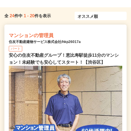
24
1
-
20
全
件中
件を表示
マンションの管理員
住友不動産建物サービス株式会社/hkp26017a
パート
安心の住友不動産グループ！恵比寿駅徒歩11分のマンシ
ョン！未経験でも安心してスタート！【渋谷区】