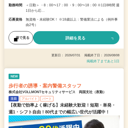
勤務時間
＜日勤＞ ・8：00〜17：00 ・9：00〜18：00 ※1日8時間 週
1日から応…
応募資格
無資格・未経験OK！ ※18歳以上：警備業法による（例外事
由2号）
詳細を見る
後で見る
更新日： 2026/07/31 掲載終了日： 2026/08/08
掲載終了まであと1日
NEW
歩行者の誘導・案内警備スタッフ
株式会社VOLLMONTセキュリティサービス 両国支社（夜勤）
注目
アルバイト
パート
【夜勤で効率よく稼げる】未経験大歓迎！短期・単発・
週1・シフト自由！80代までの幅広い世代が活躍中！