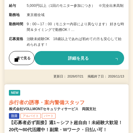
給与
5,000円以上（1回のモニター参加につき） ※完全出来高制
勤務地
東京都全域
勤務時間
9：00～17：00（モニター内容により異なります） 好きな時
間＆タイミングで勤務OK！…
応募資格
治験未経験OK 18歳以上であれば初めての方も安心して始
められます！
詳細を見る
後で見る
更新日： 2026/07/21 掲載終了日： 2026/11/13
NEW
歩行者の誘導・案内警備スタッフ
株式会社VOLLMONTセキュリティサービス 両国支社
注目
アルバイト
パート
【応募者必ず面接】週1～シフト超自由！未経験大歓迎！
20代〜80代活躍中！副業・Wワーク・日払い可！