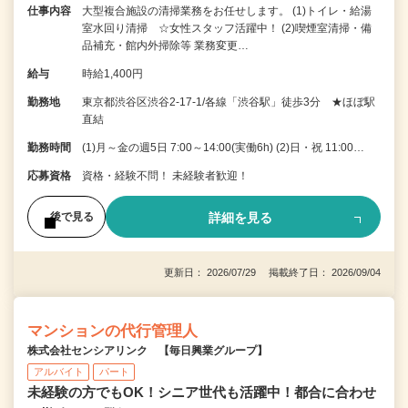
仕事内容
大型複合施設の清掃業務をお任せします。 (1)トイレ・給湯
室水回り清掃 ☆女性スタッフ活躍中！ (2)喫煙室清掃・備
品補充・館内外掃除等 業務変更…
給与
時給1,400円
勤務地
東京都渋谷区渋谷2-17-1/各線「渋谷駅」徒歩3分 ★ほぼ駅
直結
勤務時間
(1)月～金の週5日 7:00～14:00(実働6h) (2)日・祝 11:00…
応募資格
資格・経験不問！ 未経験者歓迎！
詳細を見る
後で見る
更新日： 2026/07/29 掲載終了日： 2026/09/04
マンションの代行管理人
株式会社センシアリンク 【毎日興業グループ】
アルバイト
パート
未経験の方でもOK！シニア世代も活躍中！都合に合わせ