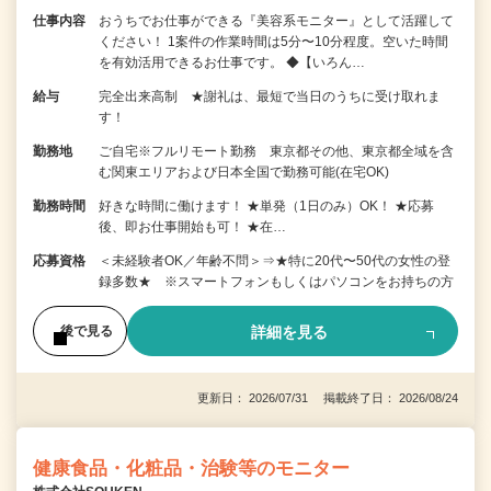
仕事内容
おうちでお仕事ができる『美容系モニター』として活躍して
ください！ 1案件の作業時間は5分〜10分程度。空いた時間
を有効活用できるお仕事です。 ◆【いろん…
給与
完全出来高制 ★謝礼は、最短で当日のうちに受け取れま
す！
勤務地
ご自宅※フルリモート勤務 東京都その他、東京都全域を含
む関東エリアおよび日本全国で勤務可能(在宅OK)
勤務時間
好きな時間に働けます！ ★単発（1日のみ）OK！ ★応募
後、即お仕事開始も可！ ★在…
応募資格
＜未経験者OK／年齢不問＞⇒★特に20代〜50代の女性の登
録多数★ ※スマートフォンもしくはパソコンをお持ちの方
詳細を見る
後で見る
更新日： 2026/07/31 掲載終了日： 2026/08/24
健康食品・化粧品・治験等のモニター