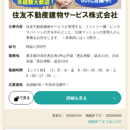
仕事内容
住友不動産建物サービスが管理する、ファミリー層・ビジネ
スパーソンの方を中心とした、分譲マンションの管理人さん
業務をお任せします。 ＜具体的には＞ □受付…
給与
時給1,500円
勤務地
東京都渋谷区恵比寿/JR山手線「恵比寿駅」徒歩11分、日比
谷線「恵比寿駅」徒歩14分
勤務時間
【シフト制】 （1）月・火・金 8：00～16：00、水・土
8：00～17：00 （…
応募資格
未経験OK！中高年活躍中！
詳細を見る
後で見る
更新日： 2026/07/24 掲載終了日： 2026/08/08
掲載終了まであと1日