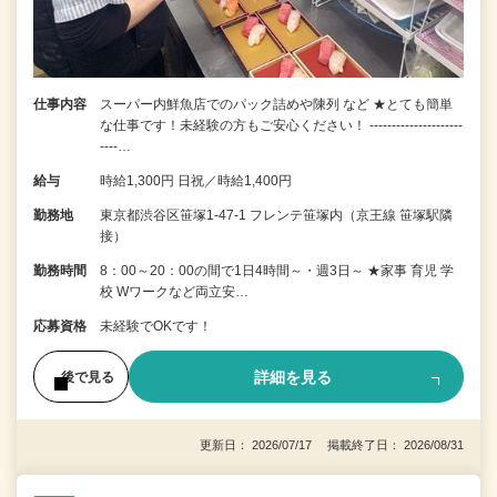
仕事内容
スーパー内鮮魚店でのパック詰めや陳列 など ★とても簡単
な仕事です！未経験の方もご安心ください！ ---------------------
----…
給与
時給1,300円 日祝／時給1,400円
勤務地
東京都渋谷区笹塚1-47-1 フレンテ笹塚内（京王線 笹塚駅隣
接）
勤務時間
8：00～20：00の間で1日4時間～・週3日～ ★家事 育児 学
校 Wワークなど両立安…
応募資格
未経験でOKです！
詳細を見る
後で見る
更新日： 2026/07/17 掲載終了日： 2026/08/31