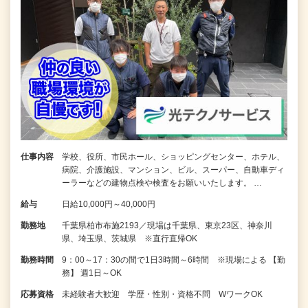
仕事内容
学校、役所、市民ホール、ショッピングセンター、ホテル、
病院、介護施設、マンション、ビル、スーパー、自動車ディ
ーラーなどの建物点検や検査をお願いいたします。 …
給与
日給10,000円～40,000円
勤務地
千葉県柏市布施2193／現場は千葉県、東京23区、神奈川
県、埼玉県、茨城県 ※直行直帰OK
勤務時間
9：00～17：30の間で1日3時間～6時間 ※現場による 【勤
務】 週1日～OK
応募資格
未経験者大歓迎 学歴・性別・資格不問 WワークOK