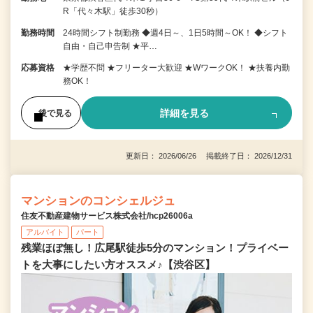
R「代々木駅」徒歩30秒）
勤務時間
24時間シフト制勤務 ◆週4日～、1日5時間～OK！ ◆シフト
自由・自己申告制 ★平…
応募資格
★学歴不問 ★フリーター大歓迎 ★WワークOK！ ★扶養内勤
務OK！
詳細を見る
後で見る
更新日： 2026/06/26 掲載終了日： 2026/12/31
マンションのコンシェルジュ
住友不動産建物サービス株式会社/hcp26006a
アルバイト
パート
残業ほぼ無し！広尾駅徒歩5分のマンション！プライベー
トを大事にしたい方オススメ♪【渋谷区】