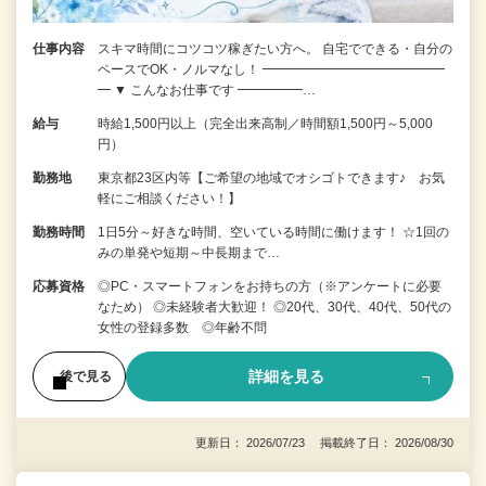
仕事内容
スキマ時間にコツコツ稼ぎたい方へ。 自宅でできる・自分の
ペースでOK・ノルマなし！ ━━━━━━━━━━━━━━
━ ▼ こんなお仕事です ━━━━━…
給与
時給1,500円以上（完全出来高制／時間額1,500円～5,000
円）
勤務地
東京都23区内等【ご希望の地域でオシゴトできます♪ お気
軽にご相談ください！】
勤務時間
1日5分～好きな時間、空いている時間に働けます！ ☆1回の
みの単発や短期～中長期まで…
応募資格
◎PC・スマートフォンをお持ちの方（※アンケートに必要
なため） ◎未経験者大歓迎！ ◎20代、30代、40代、50代の
女性の登録多数 ◎年齢不問
詳細を見る
後で見る
更新日： 2026/07/23 掲載終了日： 2026/08/30