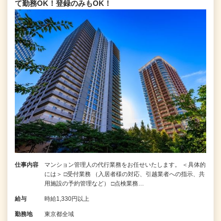
て勤務OK！登録のみもOK！
仕事内容
マンション管理人の代行業務をお任せいたします。 ＜具体的
には＞ □受付業務 （入居者様の対応、引越業者への指示、共
用施設の予約管理など） □点検業務…
給与
時給1,330円以上
勤務地
東京都全域