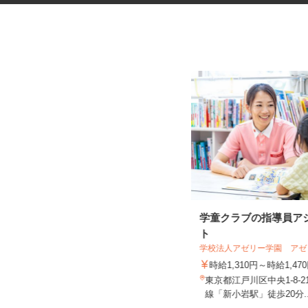
医療材料・医薬品の供給管理
学童クラブの指導員ア
ト
株式会社 エフエスユニマネジメント
＜国立健康危機管理研究機...
学校法人アゼリー学園 ア
時給1,250円以上
時給1,310円～時給1,4
東京都新宿区戸山（都営大江戸線
東京都江戸川区中央1-8-