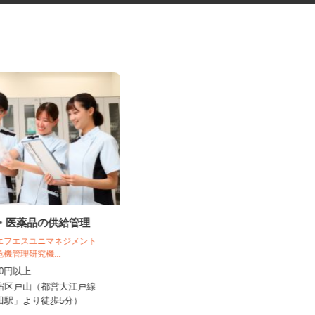
料・医薬品の供給管理
学童クラブの指導員アシスタン
ト
 エフエスユニマネジメント
危機管理研究機...
学校法人アゼリー学園 アゼリー保育園
,250円以上
時給1,310円～時給1,470円以上
新宿区戸山（都営大江戸線
東京都江戸川区中央1-8-21／JR総武