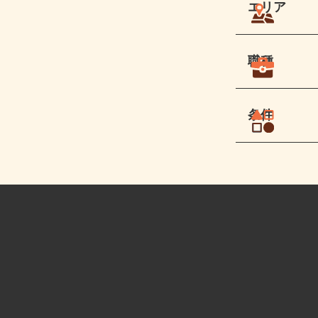
エリア
職種
条件