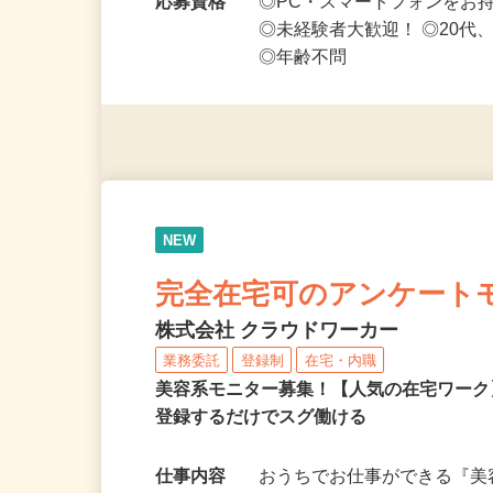
や短期～中長期まで…
応募資格
◎PC・スマートフォンをお
◎未経験者大歓迎！ ◎20代
◎年齢不問
NEW
完全在宅可のアンケート
株式会社 クラウドワーカー
業務委託
登録制
在宅・内職
美容系モニター募集！【人気の在宅ワーク
登録するだけでスグ働ける