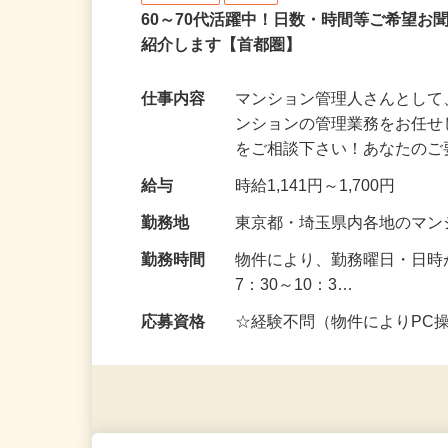
住友不動産建物サービス 株式会社/hkp
アルバイト
パート
60～70代活躍中！日数・時間等ご希望
紹介します【首都圏】
仕事内容
マンション管理人さんとし
ンションの管理業務をお任せ
をご相談下さい！あなたの
給与
時給1,141円～1,700円
勤務地
東京都・埼玉県内各地のマ
勤務時間
物件により、勤務曜日・日時
7：30～10：3…
応募資格
☆経験不問（物件によりPC