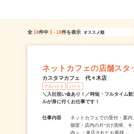
「若松河田駅」より徒歩5分）
線「新小岩駅」徒歩20分.
全
18
件中
1
-
18
件を表示
ネットカフェの店舗スタ
カスタマカフェ 代々木店
アルバイト
パート
＼入社祝い金あり！／時短・フルタイム
ルが身に付くお仕事です！
仕事内容
ネットカフェでの受付・案内
個室・店内の片づけ清掃、キ