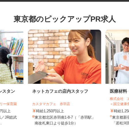
東京都のピックアップPR求人
シスタン
ネットカフェの店内スタッフ
医療材
株式会社
ゼリー保育園
カスタマカフェ 赤羽店
＜国立健康
70円以上
時給1,250円以上
時給1
21／JR総武
東京都北区赤羽南1-8-7（「赤羽駅」
東京都