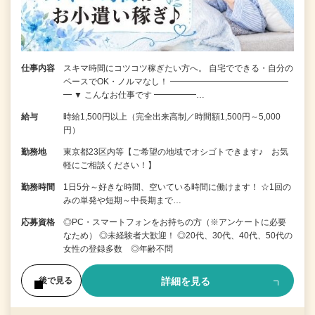
仕事内容
スキマ時間にコツコツ稼ぎたい方へ。 自宅でできる・自分の
ペースでOK・ノルマなし！ ━━━━━━━━━━━━━━
━ ▼ こんなお仕事です ━━━━━…
給与
時給1,500円以上（完全出来高制／時間額1,500円～5,000
円）
勤務地
東京都23区内等【ご希望の地域でオシゴトできます♪ お気
軽にご相談ください！】
勤務時間
1日5分～好きな時間、空いている時間に働けます！ ☆1回の
みの単発や短期～中長期まで…
応募資格
◎PC・スマートフォンをお持ちの方（※アンケートに必要
なため） ◎未経験者大歓迎！ ◎20代、30代、40代、50代の
女性の登録多数 ◎年齢不問
詳細を見る
後で見る