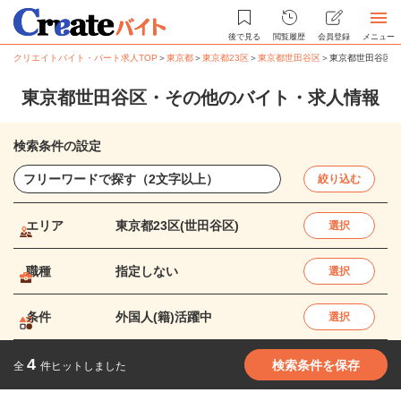
後で見る
閲覧履歴
会員登録
メニュー
クリエイトバイト・パート求人TOP
＞
東京都
＞
東京都23区
＞
東京都世田谷区
＞
東京都世田谷区・
東京都世田谷区・その他のバイト・求人情報
検索条件の設定
絞り込む
エリア
東京都23区(世田谷区)
選択
職種
指定しない
選択
条件
外国人(籍)活躍中
選択
4
検索条件を保存
全
件ヒットしました