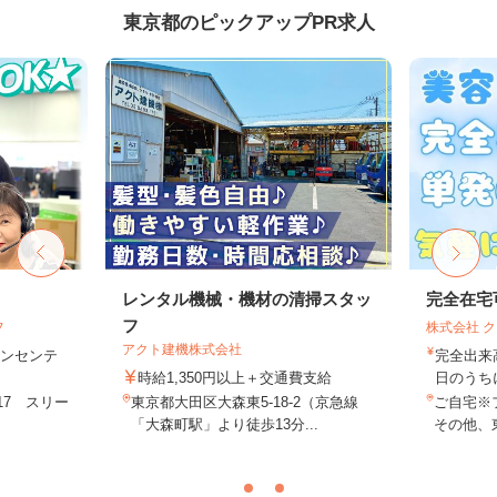
東京都のピックアップPR求人
フ
レンタル機械・機材の清掃スタッ
完全在宅
フ
フ
株式会社 
アクト建機株式会社
＋インセンテ
完全出来
時給1,350円以上＋交通費支給
日のうち
17 スリー
東京都大田区大森東5-18-2（京急線
ご自宅※
.
「大森町駅」より徒歩13分...
その他、