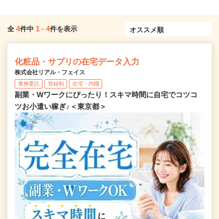
4
1
-
4
全
件中
件を表示
化粧品・サプリの在宅データ入力
株式会社リアル・フェイス
業務委託
登録制
在宅・内職
副業・Wワークにぴったり！スキマ時間に自宅でコツコ
ツお小遣い稼ぎ♪＜東京都＞