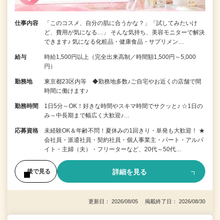
仕事内容
「このコスメ、自分の肌に合うかな？」「試してみたいけ
ど、費用が気になる…」 そんな気持ち、美容モニターで解決
できます♪ 気になる化粧品・健康食品・サプリメン…
給与
時給1,500円以上（完全出来高制／時間額1,500円～5,000
円）
勤務地
東京都23区内等 ◆勤務地多数♪ご自宅やお近くの店舗で間
時間に働けます♪
勤務時間
1日5分～OK！好きな時間やスキマ時間でサクッと♪ ☆1日の
み～中長期まで幅広く大歓迎♪…
応募資格
未経験OK＆年齢不問！夏休みの1回きり・単発も大歓迎！ ★
会社員・派遣社員・契約社員・個人事業主・パート・アルバ
イト・主婦（夫）・フリーターなど、20代～50代…
詳細を見る
後で見る
更新日： 2026/08/05 掲載終了日： 2026/08/30