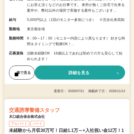
にお答え頂くなどのお仕事です。 来所が無くご自宅で出来る
案件や、弊社以外の場所で実施する案件もございます…
給与
5,000円以上（1回のモニター参加につき） ※完全出来高制
勤務地
東京都全域
勤務時間
9：00～17：00（モニター内容により異なります） 好きな時
間＆タイミングで勤務OK！…
応募資格
治験未経験OK 18歳以上であれば初めての方も安心して始
められます！
詳細を見る
後で見る
更新日： 2026/07/21 掲載終了日： 2026/11/13
交通誘導警備スタッフ
木口総合保全株式会社
アルバイト
パート
未経験から月収30万可！日給1.1万～+入社祝い金12万！1