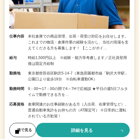
仕事内容
本社倉庫での商品管理、出荷・荷受け対応をお任せします。
これまでの物流・倉庫作業の経験を活かし、当社の現場を支
えてくださる方を募集します！ 【ここがポイ…
給与
時給1,500円以上 ※経験・能力等考慮します／正社員登用
後は固定月給制
勤務地
東京都世田谷区駒沢5-14-7（東急田園都市線「駒沢大学駅」
公園口より徒歩18分 ※自転車通勤OK）
勤務時間
9：00〜17：00の間で4～7Hで応相談 ★平日の週5日フルタ
イムで勤務できる方を…
応募資格
倉庫関連のお仕事経験がある方（入出荷、在庫管理など）、
普通自動車免許をお持ちの方（AT限定可） ※日常的に運転
されている方歓迎！
詳細を見る
後で見る