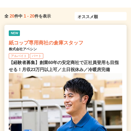
20
1
-
20
全
件中
件を表示
NEW
紙コップ専用商社の倉庫スタッフ
株式会社アベシン
アルバイト
パート
【経験者募集】創業60年の安定商社で正社員登用も目指
せる！月収23万円以上可／土日祝休み／冷暖房完備