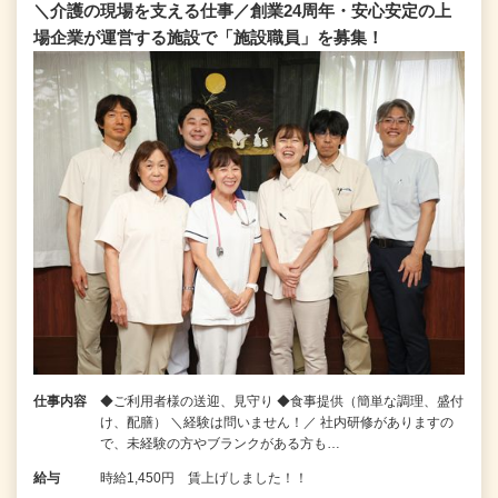
＼介護の現場を支える仕事／創業24周年・安心安定の上
場企業が運営する施設で「施設職員」を募集！
仕事内容
◆ご利用者様の送迎、見守り ◆食事提供（簡単な調理、盛付
け、配膳） ＼経験は問いません！／ 社内研修がありますの
で、未経験の方やブランクがある方も…
給与
時給1,450円 賃上げしました！！