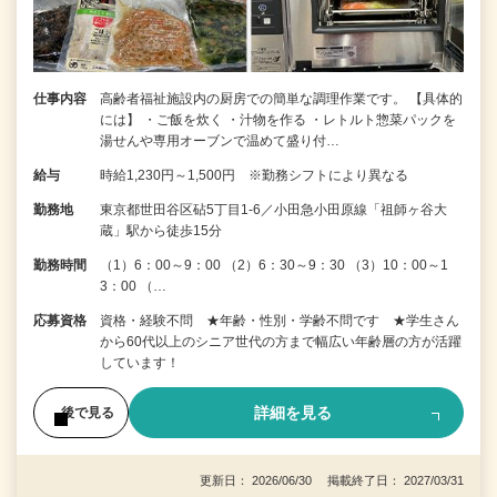
仕事内容
高齢者福祉施設内の厨房での簡単な調理作業です。 【具体的
には】 ・ご飯を炊く ・汁物を作る ・レトルト惣菜パックを
湯せんや専用オーブンで温めて盛り付…
給与
時給1,230円～1,500円 ※勤務シフトにより異なる
勤務地
東京都世田谷区砧5丁目1-6／小田急小田原線「祖師ヶ谷大
蔵」駅から徒歩15分
勤務時間
（1）6：00～9：00 （2）6：30～9：30 （3）10：00～1
3：00 （…
応募資格
資格・経験不問 ★年齢・性別・学齢不問です ★学生さん
から60代以上のシニア世代の方まで幅広い年齢層の方が活躍
しています！
詳細を見る
後で見る
更新日： 2026/06/30 掲載終了日： 2027/03/31