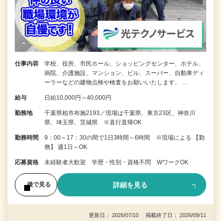
仕事内容
学校、役所、市民ホール、ショッピングセンター、ホテル、
病院、介護施設、マンション、ビル、スーパー、自動車ディ
ーラーなどの建物点検や検査をお願いいたします。 …
給与
日給10,000円～40,000円
勤務地
千葉県柏市布施2193／現場は千葉県、東京23区、神奈川
県、埼玉県、茨城県 ※直行直帰OK
勤務時間
9：00～17：30の間で1日3時間～6時間 ※現場による 【勤
務】 週1日～OK
応募資格
未経験者大歓迎 学歴・性別・資格不問 WワークOK
詳細を見る
後で見る
更新日： 2026/07/10 掲載終了日： 2026/09/11