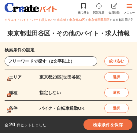
後で見る
閲覧履歴
会員登録
メニュー
クリエイトバイト・パート求人TOP
＞
東京都
＞
東京都23区
＞
東京都世田谷区
＞
東京都世田谷区・
東京都世田谷区・その他のバイト・求人情報
検索条件の設定
絞り込む
エリア
東京都23区(世田谷区)
選択
職種
指定しない
選択
条件
バイク・自転車通勤OK
選択
20
検索条件を保存
全
件ヒットしました