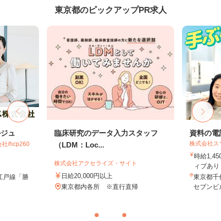
東京都のピックアップPR求人
ルジュ
臨床研究のデータ入力スタッフ
資料の電
株式会社ス
hcp260
（LDM：Loc...
時給1,4
株式会社アクセライズ・サイト
ィブあり 
日給20,000円以上
江戸線「勝
東京都千代
東京都内各所 ※直行直帰
セブンビル