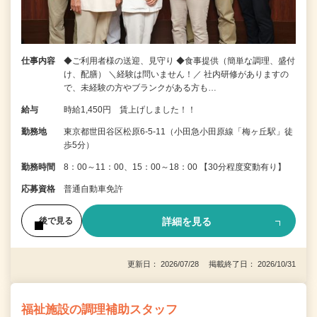
仕事内容
◆ご利用者様の送迎、見守り ◆食事提供（簡単な調理、盛付
け、配膳） ＼経験は問いません！／ 社内研修がありますの
で、未経験の方やブランクがある方も…
給与
時給1,450円 賃上げしました！！
勤務地
東京都世田谷区松原6-5-11（小田急小田原線「梅ヶ丘駅」徒
歩5分）
勤務時間
8：00～11：00、15：00～18：00 【30分程度変動有り】
応募資格
普通自動車免許
詳細を見る
後で見る
更新日： 2026/07/28 掲載終了日： 2026/10/31
福祉施設の調理補助スタッフ