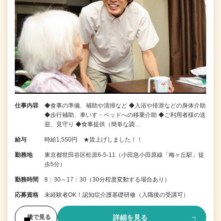
仕事内容
◆食事の準備、補助や清掃など ◆入浴や排泄などの身体介助
◆歩行補助、車いす・ベッドへの移乗介助 ◆ご利用者様の送
迎、見守り ◆食事提供（簡単な調…
給与
時給1,550円 ★賃上げしました！！
勤務地
東京都世田谷区松原6-5-11（小田急小田原線「梅ヶ丘駅」徒
歩5分）
勤務時間
8：30～17：30（30分程度変動する場合あり）
応募資格
未経験者OK！認知症介護基礎研修（入職後の受講可）
詳細を見る
後で見る