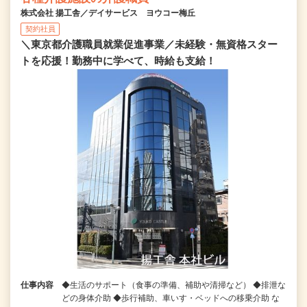
株式会社 揚工舎／デイサービス ヨウコー梅丘
契約社員
＼東京都介護職員就業促進事業／未経験・無資格スター
トを応援！勤務中に学べて、時給も支給！
仕事内容
◆生活のサポート（食事の準備、補助や清掃など） ◆排泄な
どの身体介助 ◆歩行補助、車いす・ベッドへの移乗介助 な