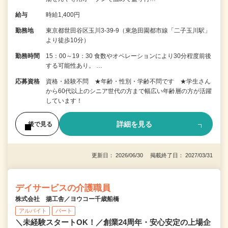
給与
時給1,400円
勤務地
東京都世田谷区玉川3-39-9（東急田園都市線「二子玉川駅」
より徒歩10分）
勤務時間
15：00～19：30 食数やオペレーションにより30分程度前後
する可能性あり。 …
応募資格
資格・経験不問 ★年齢・性別・学齢不問です ★学生さん
から60代以上のシニア世代の方まで幅広い年齢層の方が活躍
しています！
詳細を見る
後で見る
更新日： 2026/06/30 掲載終了日： 2027/03/31
デイサービスの介護職員
株式会社 揚工舎／ヨウコー千歳船橋
アルバイト
パート
＼未経験スタートOK！／創業24周年・安心安定の上場企