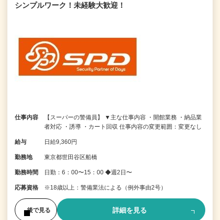
シンプルワーク！未経験大歓迎！
仕事内容
【スーパーの警備員】 ▼主な仕事内容 ・開館業務 ・納品業
者対応 ・誘導 ・カート回収 仕事内容の変更範囲：変更なし
給与
日給9,360円
勤務地
東京都世田谷区船橋
勤務時間
日勤：6：00〜15：00 ◆週2日〜
応募資格
※18歳以上：警備業法による（例外事由2号）
詳細を見る
後で見る