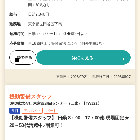
囲：変更なし
給与
日給9,840円
勤務地
東京都世田谷区下馬
勤務時間
日勤：6：00〜15：00 ◆週2日以上
応募資格
※18歳以上：警備業法による（例外事由2号）
詳細を見る
後で見る
更新日： 2026/07/21 掲載終了日： 2026/08/27
機動警備スタッフ
SPD株式会社 東京西巡回センター（三鷹）【TW122】
注目
アルバイト
パート
【機動警備スタッフ】 日勤 8：00～17：00他 現場固定★
20～50代活躍中♪副業可！