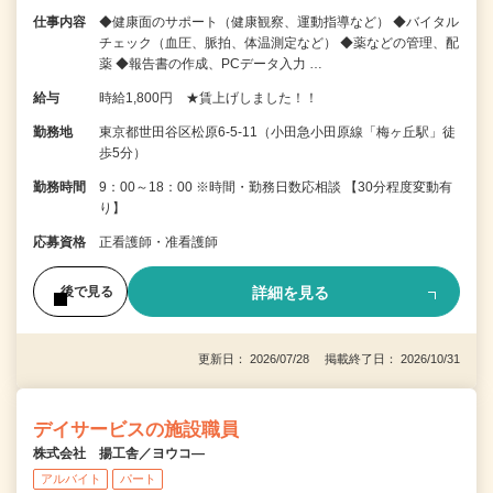
仕事内容
◆健康面のサポート（健康観察、運動指導など） ◆バイタル
チェック（血圧、脈拍、体温測定など） ◆薬などの管理、配
薬 ◆報告書の作成、PCデータ入力 …
給与
時給1,800円 ★賃上げしました！！
勤務地
東京都世田谷区松原6-5-11（小田急小田原線「梅ヶ丘駅」徒
歩5分）
勤務時間
9：00～18：00 ※時間・勤務日数応相談 【30分程度変動有
り】
応募資格
正看護師・准看護師
詳細を見る
後で見る
更新日： 2026/07/28 掲載終了日： 2026/10/31
デイサービスの施設職員
株式会社 揚工舎／ヨウコ―
アルバイト
パート