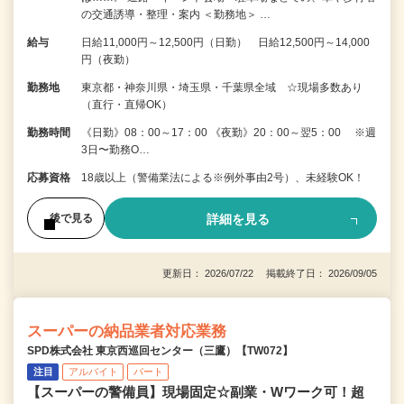
の交通誘導・整理・案内 ＜勤務地＞ …
給与
日給11,000円～12,500円（日勤） 日給12,500円～14,000
円（夜勤）
勤務地
東京都・神奈川県・埼玉県・千葉県全域 ☆現場多数あり
（直行・直帰OK）
勤務時間
《日勤》08：00～17：00 《夜勤》20：00～翌5：00 ※週
3日〜勤務O…
応募資格
18歳以上（警備業法による※例外事由2号）、未経験OK！
詳細を見る
後で見る
更新日： 2026/07/22 掲載終了日： 2026/09/05
スーパーの納品業者対応業務
SPD株式会社 東京西巡回センター（三鷹）【TW072】
注目
アルバイト
パート
【スーパーの警備員】現場固定☆副業・Wワーク可！超