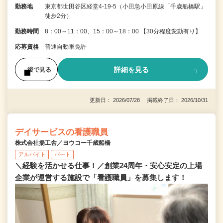
勤務地
東京都世田谷区経堂4-19-5（小田急小田原線「千歳船橋駅」
徒歩2分）
勤務時間
8：00～11：00、15：00～18：00 【30分程度変動有り】
応募資格
普通自動車免許
詳細を見る
後で見る
更新日： 2026/07/28 掲載終了日： 2026/10/31
デイサービスの看護職員
株式会社揚工舎／ヨウコー千歳船橋
アルバイト
パート
＼経験を活かせる仕事！／創業24周年・安心安定の上場
企業が運営する施設で「看護職員」を募集します！