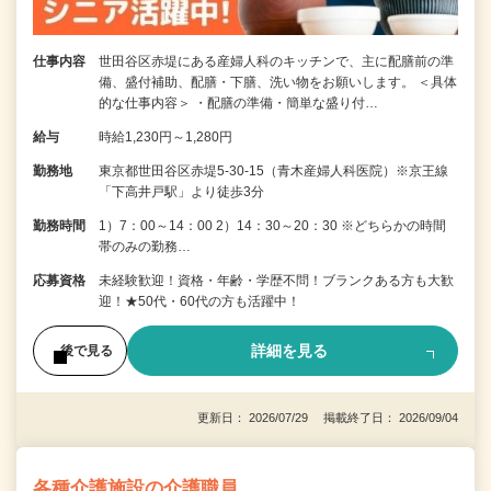
仕事内容
世田谷区赤堤にある産婦人科のキッチンで、主に配膳前の準
備、盛付補助、配膳・下膳、洗い物をお願いします。 ＜具体
的な仕事内容＞ ・配膳の準備・簡単な盛り付…
給与
時給1,230円～1,280円
勤務地
東京都世田谷区赤堤5-30-15（青木産婦人科医院）※京王線
「下高井戸駅」より徒歩3分
勤務時間
1）7：00～14：00 2）14：30～20：30 ※どちらかの時間
帯のみの勤務…
応募資格
未経験歓迎！資格・年齢・学歴不問！ブランクある方も大歓
迎！★50代・60代の方も活躍中！
詳細を見る
後で見る
更新日： 2026/07/29 掲載終了日： 2026/09/04
各種介護施設の介護職員