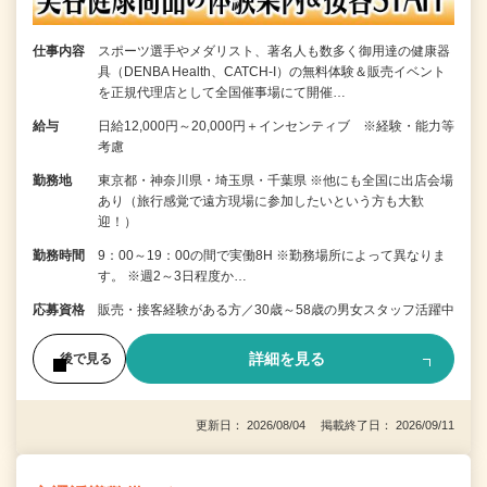
仕事内容
スポーツ選手やメダリスト、著名人も数多く御用達の健康器
具（DENBA Health、CATCH-I）の無料体験＆販売イベント
を正規代理店として全国催事場にて開催…
給与
日給12,000円～20,000円＋インセンティブ ※経験・能力等
考慮
勤務地
東京都・神奈川県・埼玉県・千葉県 ※他にも全国に出店会場
あり（旅行感覚で遠方現場に参加したいという方も大歓
迎！）
勤務時間
9：00～19：00の間で実働8H ※勤務場所によって異なりま
す。 ※週2～3日程度か…
応募資格
販売・接客経験がある方／30歳～58歳の男女スタッフ活躍中
詳細を見る
後で見る
更新日： 2026/08/04 掲載終了日： 2026/09/11