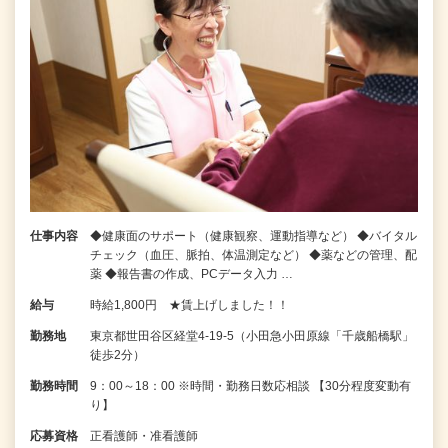
仕事内容
◆健康面のサポート（健康観察、運動指導など） ◆バイタル
チェック（血圧、脈拍、体温測定など） ◆薬などの管理、配
薬 ◆報告書の作成、PCデータ入力 …
給与
時給1,800円 ★賃上げしました！！
勤務地
東京都世田谷区経堂4-19-5（小田急小田原線「千歳船橋駅」
徒歩2分）
勤務時間
9：00～18：00 ※時間・勤務日数応相談 【30分程度変動有
り】
応募資格
正看護師・准看護師