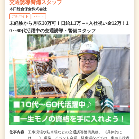
交通誘導警備スタッフ
木口総合保全株式会社
アルバイト
パート
未経験から月収30万可！日給1.1万～+入社祝い金12万！1
0～60代活躍中の交通誘導・警備スタッフ
仕事内容
工事現場や駐車場などの交通誘導警備業務。 《具体的に
は……》 道路・イベント会場・駐車場などでの、車や歩行者