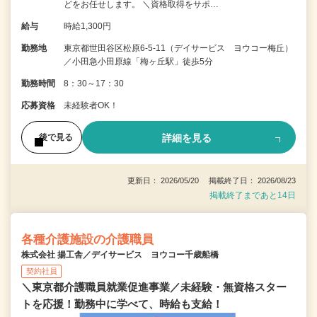
どをお任せします。 ＼資格取得をサポ…
給与
時給1,300円
勤務地
東京都世田谷区松原6-5-11（デイサービス ヨウコー梅丘）
／小田急小田原線「梅ヶ丘駅」徒歩5分
勤務時間
8：30～17：30
応募資格
未経験者OK！
詳細を見る
後で見る
更新日： 2026/05/20 掲載終了日： 2026/08/23
掲載終了まであと14日
各種介護施設の介護職員
株式会社 揚工舎／デイサービス ヨウコー千歳船橋
契約社員
＼東京都介護職員就業促進事業／未経験・無資格スター
トを応援！勤務中に学べて、時給も支給！