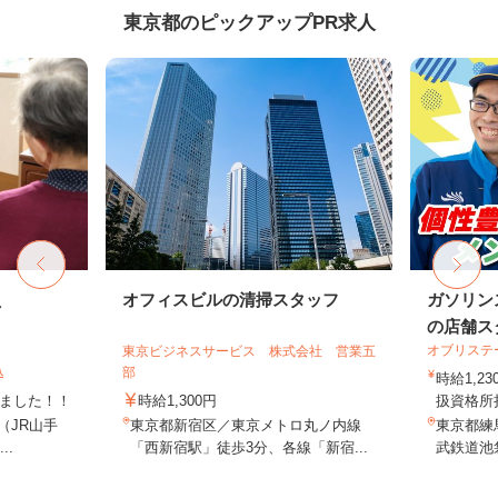
東京都のピックアップPR求人
員
オフィスビルの清掃スタッフ
ガソリン
の店舗ス
オブリステ
東京ビジネスサービス 株式会社 営業五
込
部
時給1,
しました！！
時給1,300円
扱資格所持
8（JR山手
東京都新宿区／東京メトロ丸ノ内線
東京都練馬
..
「西新宿駅」徒歩3分、各線「新宿...
武鉄道池