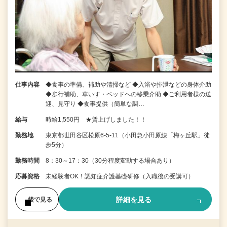
仕事内容
◆食事の準備、補助や清掃など ◆入浴や排泄などの身体介助
◆歩行補助、車いす・ベッドへの移乗介助 ◆ご利用者様の送
迎、見守り ◆食事提供（簡単な調…
給与
時給1,550円 ★賃上げしました！！
勤務地
東京都世田谷区松原6-5-11（小田急小田原線「梅ヶ丘駅」徒
歩5分）
勤務時間
8：30～17：30（30分程度変動する場合あり）
応募資格
未経験者OK！認知症介護基礎研修（入職後の受講可）
詳細を見る
後で見る