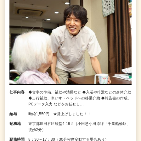
仕事内容
◆食事の準備、補助や清掃など ◆入浴や排泄などの身体介助
◆歩行補助、車いす・ベッドへの移乗介助 ◆報告書の作成、
PCデータ入力 などをお任せし…
給与
時給1,550円 ★賃上げしました！！
勤務地
東京都世田谷区経堂4-19-5（小田急小田原線「千歳船橋駅」
徒歩2分）
勤務時間
8：30～17：30（30分程度変動する場合あり）