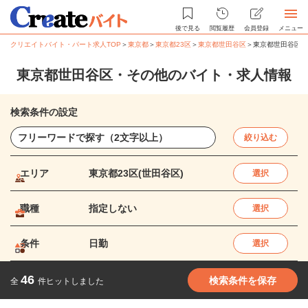
後で見る
閲覧履歴
会員登録
メニュー
クリエイトバイト・パート求人TOP
＞
東京都
＞
東京都23区
＞
東京都世田谷区
＞
東京都世田谷区・
東京都世田谷区・その他のバイト・求人情報
検索条件の設定
絞り込む
エリア
東京都23区(世田谷区)
選択
職種
指定しない
選択
条件
日勤
選択
46
検索条件を保存
全
件ヒットしました