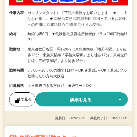
仕事内容
ガソリンスタンドにて下記の業務をお願いします。 ★……主
なお仕事……★ ◎給油業務 ◎精算対応 ◎困っているお客様
への声掛け ◎電話対応 ◎洗車 ◎オイル交換…
給与
時給1,450円 ★危険物取扱資格所持者はプラス100円時給U
P！
勤務地
東京都世田谷区下馬1-20-9（東急東横線「祐天寺駅」より徒
歩13分、東急東横線「学芸大学駅」より徒歩17分、東急世田
谷線「三軒茶屋駅」より徒歩16分）
勤務時間
8：00～20：00の間で1日4h～OK ★週2日～OK！週5日フル
勤務したい方も大歓迎！…
応募資格
土日勤務できる方歓迎 ★WワークOK
詳細を見る
後で見る
更新日： 2026/03/31 掲載終了日： 2027/03/31