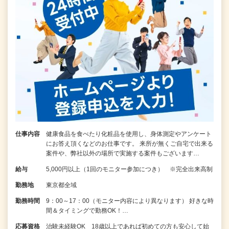
仕事内容
健康食品を食べたり化粧品を使用し、身体測定やアンケート
にお答え頂くなどのお仕事です。 来所が無くご自宅で出来る
案件や、弊社以外の場所で実施する案件もございます…
給与
5,000円以上（1回のモニター参加につき） ※完全出来高制
勤務地
東京都全域
勤務時間
9：00～17：00（モニター内容により異なります） 好きな時
間＆タイミングで勤務OK！…
応募資格
治験未経験OK 18歳以上であれば初めての方も安心して始