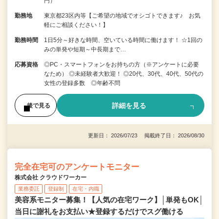
円）
勤務地
東京都23区内等【ご希望の地域でオシゴトできます♪ お気
軽にご相談ください！】
勤務時間
1日5分～好きな時間、空いている時間に働けます！ ☆1回の
みの単発や短期～中長期まで…
応募資格
◎PC・スマートフォンをお持ちの方（※アンケートに必要
なため） ◎未経験者大歓迎！ ◎20代、30代、40代、50代の
女性の登録多数 ◎年齢不問
詳細を見る
後で見る
更新日： 2026/07/23 掲載終了日： 2026/08/30
完全在宅可のアンケートモニター
株式会社 クラウドワーカー
業務委託
登録制
在宅・内職
美容系モニター募集！【人気の在宅ワーク】│単発もOK│
当日に謝礼をお支払い★登録するだけでスグ働ける