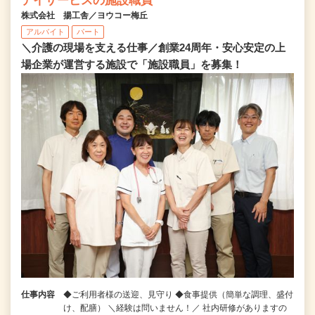
デイサービスの施設職員
株式会社 揚工舎／ヨウコー梅丘
アルバイト
パート
＼介護の現場を支える仕事／創業24周年・安心安定の上
場企業が運営する施設で「施設職員」を募集！
仕事内容
◆ご利用者様の送迎、見守り ◆食事提供（簡単な調理、盛付
け、配膳） ＼経験は問いません！／ 社内研修がありますの