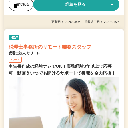
詳細を見る
後で見る
更新日： 2026/08/06 掲載終了日： 2027/04/23
NEW
税理士事務所のリモート業務スタッフ
税理士法人 サリーレ
パート
申告書作成の経験ナシでOK！実務経験3年以上で応募
可！動画＆いつでも聞けるサポートで復職を全⼒応援！