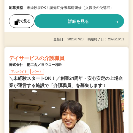
応募資格
未経験者OK！認知症介護基礎研修（入職後の受講可）
詳細を見る
後で見る
更新日： 2026/07/28 掲載終了日： 2026/10/31
デイサービスの介護職員
株式会社 揚工舎／ヨウコー梅丘
アルバイト
パート
＼未経験スタートOK！／創業24周年・安心安定の上場企
業が運営する施設で「介護職員」を募集します！