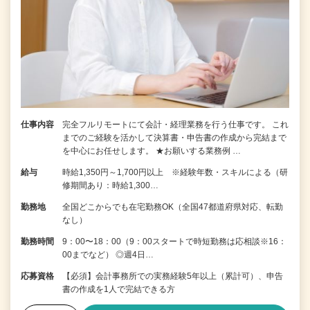
仕事内容
完全フルリモートにて会計・経理業務を行う仕事です。 これ
までのご経験を活かして決算書・申告書の作成から完結まで
を中⼼にお任せします。 ★お願いする業務例 …
給与
時給1,350円～1,700円以上 ※経験年数・スキルによる（研
修期間あり：時給1,300…
勤務地
全国どこからでも在宅勤務OK（全国47都道府県対応、転勤
なし）
勤務時間
9：00〜18：00（9：00スタートで時短勤務は応相談※16：
00までなど） ◎週4日…
応募資格
【必須】会計事務所での実務経験5年以上（累計可）、申告
書の作成を1人で完結できる方