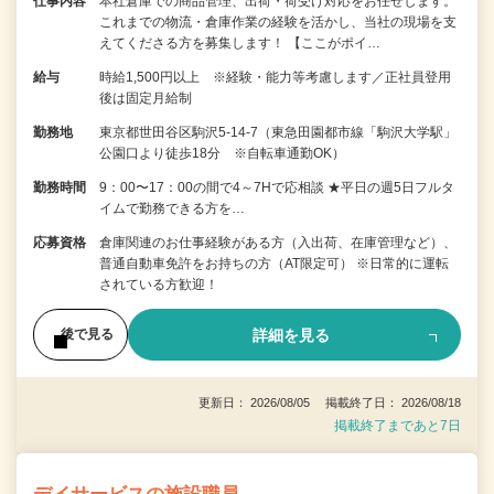
仕事内容
本社倉庫での商品管理、出荷・荷受け対応をお任せします。
これまでの物流・倉庫作業の経験を活かし、当社の現場を支
えてくださる方を募集します！ 【ここがポイ…
給与
時給1,500円以上 ※経験・能力等考慮します／正社員登用
後は固定月給制
勤務地
東京都世田谷区駒沢5-14-7（東急田園都市線「駒沢大学駅」
公園口より徒歩18分 ※自転車通勤OK）
勤務時間
9：00〜17：00の間で4～7Hで応相談 ★平日の週5日フルタ
イムで勤務できる方を…
応募資格
倉庫関連のお仕事経験がある方（入出荷、在庫管理など）、
普通自動車免許をお持ちの方（AT限定可） ※日常的に運転
されている方歓迎！
詳細を見る
後で見る
更新日： 2026/08/05 掲載終了日： 2026/08/18
掲載終了まであと7日