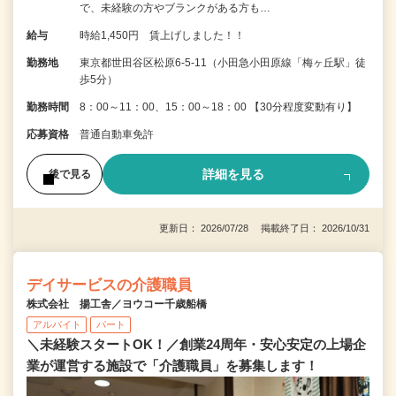
で、未経験の方やブランクがある方も…
給与
時給1,450円 賃上げしました！！
勤務地
東京都世田谷区松原6-5-11（小田急小田原線「梅ヶ丘駅」徒
歩5分）
勤務時間
8：00～11：00、15：00～18：00 【30分程度変動有り】
応募資格
普通自動車免許
詳細を見る
後で見る
更新日： 2026/07/28 掲載終了日： 2026/10/31
デイサービスの介護職員
株式会社 揚工舎／ヨウコー千歳船橋
アルバイト
パート
＼未経験スタートOK！／創業24周年・安心安定の上場企
業が運営する施設で「介護職員」を募集します！