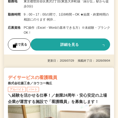
勤務地
東京都世田谷区奥沢2丁目(東急大井町線「緑が丘」駅から徒
歩3分)
勤務時間
9：00～17：00の間で、1日6時間～OK ★始業・終業時間の
相談にのります 例)9…
応募資格
PC操作（Excel・Wordの基本できる方）※未経験・ブランク
OK！
詳細を見る
後で見る
更新日： 2026/07/29 掲載終了日： 2026/09/04
デイサービスの看護職員
株式会社揚工舎／ヨウコー梅丘
アルバイト
パート
＼経験を活かせる仕事！／創業24周年・安心安定の上場
企業が運営する施設で「看護職員」を募集します！