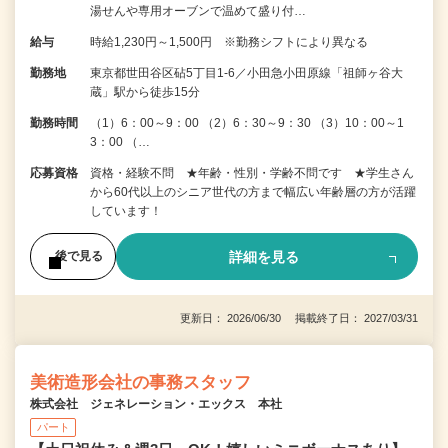
湯せんや専用オーブンで温めて盛り付…
給与
時給1,230円～1,500円 ※勤務シフトにより異なる
勤務地
東京都世田谷区砧5丁目1-6／小田急小田原線「祖師ヶ谷大
蔵」駅から徒歩15分
勤務時間
（1）6：00～9：00 （2）6：30～9：30 （3）10：00～1
3：00 （…
応募資格
資格・経験不問 ★年齢・性別・学齢不問です ★学生さん
から60代以上のシニア世代の方まで幅広い年齢層の方が活躍
しています！
詳細を見る
後で見る
更新日： 2026/06/30 掲載終了日： 2027/03/31
美術造形会社の事務スタッフ
株式会社 ジェネレーション・エックス 本社
パート