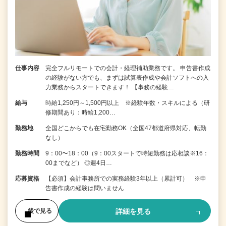
仕事内容
完全フルリモートでの会計・経理補助業務です。 申告書作成
の経験がない⽅でも、まずは試算表作成や会計ソフトへの⼊
⼒業務からスタートできます！ 【事務の経験…
給与
時給1,250円～1,500円以上 ※経験年数・スキルによる（研
修期間あり：時給1,200…
勤務地
全国どこからでも在宅勤務OK（全国47都道府県対応、転勤
なし）
勤務時間
9：00〜18：00（9：00スタートで時短勤務は応相談※16：
00までなど） ◎週4日…
応募資格
【必須】会計事務所での実務経験3年以上（累計可） ※申
告書作成の経験は問いません
詳細を見る
後で見る