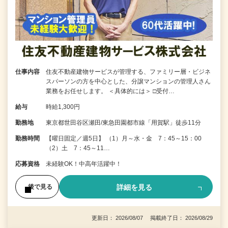
仕事内容
住友不動産建物サービスが管理する、ファミリー層・ビジネ
スパーソンの方を中心とした、分譲マンションの管理人さん
業務をお任せします。 ＜具体的には＞ □受付…
給与
時給1,300円
勤務地
東京都世田谷区瀬田/東急田園都市線「用賀駅」徒歩11分
勤務時間
【曜日固定／週5日】 （1）月～水・金 7：45～15：00
（2）土 7：45～11…
応募資格
未経験OK！中高年活躍中！
詳細を見る
後で見る
更新日： 2026/08/07 掲載終了日： 2026/08/29