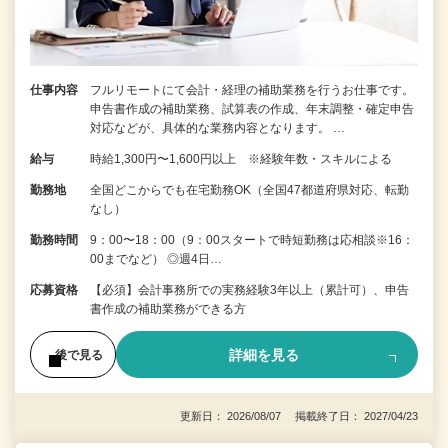
仕事内容
フルリモートにて会計・経理の補助業務を行うお仕事です。
申告書作成の補助業務、試算表の作成、年末調整・確定申告
対応などが、具体的な業務内容となります。 …
給与
時給1,300円〜1,600円以上 ※経験年数・スキルによる
勤務地
全国どこからでも在宅勤務OK（全国47都道府県対応、転勤
なし）
勤務時間
9：00〜18：00（9：00スタートで時短勤務は応相談※16：
00までなど） ◎週4日…
応募資格
【必須】会計事務所での実務経験3年以上（累計可）、申告
書作成の補助業務ができる方
詳細を見る
後で見る
更新日： 2026/08/07 掲載終了日： 2027/04/23