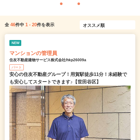
46
1
-
20
全
件中
件を表示
NEW
マンションの管理員
住友不動産建物サービス株式会社/hkp26009a
パート
安心の住友不動産グループ！用賀駅徒歩11分！未経験で
も安心してスタートできます♪【世田谷区】