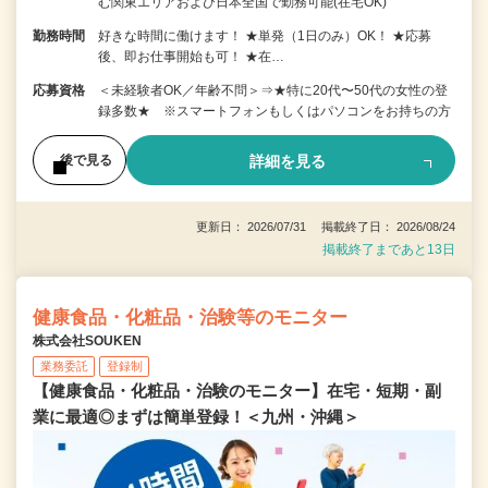
む関東エリアおよび日本全国で勤務可能(在宅OK)
勤務時間
好きな時間に働けます！ ★単発（1日のみ）OK！ ★応募
後、即お仕事開始も可！ ★在…
応募資格
＜未経験者OK／年齢不問＞⇒★特に20代〜50代の女性の登
録多数★ ※スマートフォンもしくはパソコンをお持ちの方
詳細を見る
後で見る
更新日： 2026/07/31 掲載終了日： 2026/08/24
掲載終了まであと13日
健康食品・化粧品・治験等のモニター
株式会社SOUKEN
業務委託
登録制
【健康食品・化粧品・治験のモニター】在宅・短期・副
業に最適◎まずは簡単登録！＜九州・沖縄＞