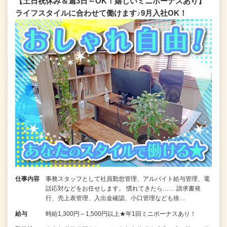
【土日祝休み＆週3日～OK！嬉しいミニボーナスあり】
ライフスタイルに合わせて働けます♪9月入社OK！
仕事内容
事務スタッフとして社員勤怠管理、アルバイト給与管理、電
話応対などをお任せします。 慣れてきたら…… 請求書発
行、売上表管理、入出金確認、小口管理なども徐…
給与
時給1,300円～1,500円以上★年1回ミニボーナスあり！