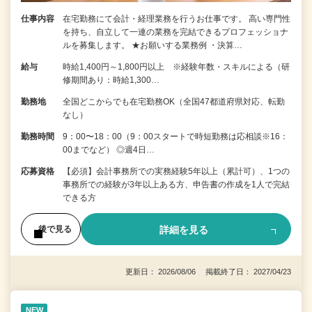
仕事内容
在宅勤務にて会計・経理業務を行うお仕事です。 高い専門性
を持ち、自立して一連の業務を完結できるプロフェッショナ
ルを募集します。 ★お願いする業務例 ・決算…
給与
時給1,400円～1,800円以上 ※経験年数・スキルによる（研
修期間あり：時給1,300…
勤務地
全国どこからでも在宅勤務OK（全国47都道府県対応、転勤
なし）
勤務時間
9：00〜18：00（9：00スタートで時短勤務は応相談※16：
00までなど） ◎週4日…
応募資格
【必須】会計事務所での実務経験5年以上（累計可）、1つの
事務所での経験が3年以上ある方、申告書の作成を1人で完結
できる方
詳細を見る
後で見る
更新日： 2026/08/06 掲載終了日： 2027/04/23
NEW