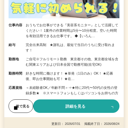
仕事内容
おうちでお仕事ができる『美容系モニター』として活躍して
ください！ 1案件の作業時間は5分〜10分程度。空いた時間
を有効活用できるお仕事です。 ◆【いろん…
給与
完全出来高制 ★謝礼は、最短で当日のうちに受け取れま
す！
勤務地
ご自宅※フルリモート勤務 東京都その他、東京都全域を含
む関東エリアおよび日本全国で勤務可能(在宅OK)
勤務時間
好きな時間に働けます！ ★単発（1日のみ）OK！ ★応募
後、即お仕事開始も可！ ★在…
応募資格
＜未経験者OK／年齢不問＞⇒★特に20代〜50代の女性の登
録多数★ ※スマートフォンもしくはパソコンをお持ちの方
詳細を見る
後で見る
更新日： 2026/07/31 掲載終了日： 2026/08/24