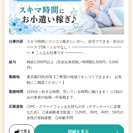
仕事内容
スキマ時間にコツコツ稼ぎたい方へ。 自宅でできる・自分の
ペースでOK・ノルマなし！ ━━━━━━━━━━━━━━
━ ▼ こんなお仕事です ━━━━━…
給与
時給1,500円以上（完全出来高制／時間額1,500円～5,000
円）
勤務地
東京都23区内等【ご希望の地域でオシゴトできます♪ お気
軽にご相談ください！】
勤務時間
1日5分～好きな時間、空いている時間に働けます！ ☆1回の
みの単発や短期～中長期まで…
応募資格
◎PC・スマートフォンをお持ちの方（※アンケートに必要
なため） ◎未経験者大歓迎！ ◎20代、30代、40代、50代の
女性の登録多数 ◎年齢不問
詳細を見る
後で見る