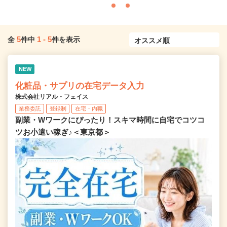
5
1
-
5
全
件中
件を表示
NEW
化粧品・サプリの在宅データ入力
株式会社リアル・フェイス
業務委託
登録制
在宅・内職
副業・Wワークにぴったり！スキマ時間に自宅でコツコ
ツお小遣い稼ぎ♪＜東京都＞