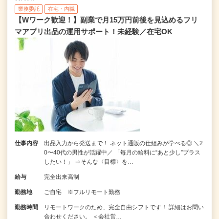
業務委託
在宅・内職
【Wワーク歓迎！】副業で月15万円前後を見込めるフリ
マアプリ出品の運用サポート！未経験／在宅OK
仕事内容
出品入力から発送まで！ ネット通販の仕組みが学べる◎ ＼2
0〜40代の男性が活躍中／ 「毎月の給料に“あと少し”プラス
したい！」 ⇒そんな〈目標〉を…
給与
完全出来高制
勤務地
ご自宅 ※フルリモート勤務
勤務時間
リモートワークのため、完全自由シフトです！ 詳細はお問い
合わせください。 ＜会社営…