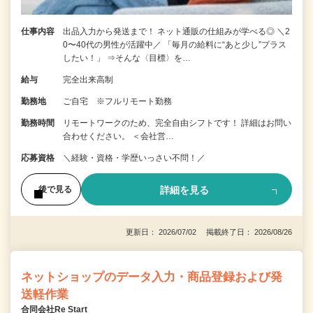
仕事内容
出品入力から発送まで！ ネット通販の仕組みが学べる◎ ＼2
0〜40代の男性が活躍中／ 「毎月の給料に“あと少し”プラス
したい！」 ⇒そんな〈目標〉を…
給与
完全出来高制
勤務地
ご自宅 ※フルリモート勤務
勤務時間
リモートワークのため、完全自由シフトです！ 詳細はお問い
合わせください。 ＜会社営…
応募資格
＼経験・資格・学歴いっさい不問！／
詳細を見る
後で見る
更新日： 2026/07/02 掲載終了日： 2026/08/26
ネットショップのデータ入力・商品登録および発
送軽作業
合同会社Re Start