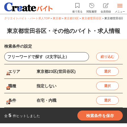
後で見る
閲覧履歴
会員登録
メニュー
クリエイトバイト・パート求人TOP
＞
東京都
＞
東京都23区
＞
東京都世田谷区
＞
東京都世田谷区・
東京都世田谷区・その他のバイト・求人情報
検索条件の設定
絞り込む
エリア
東京都23区(世田谷区)
選択
職種
指定しない
選択
条件
在宅・内職
選択
5
検索条件を保存
全
件ヒットしました