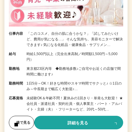
仕事内容
「このコスメ、自分の肌に合うかな？」「試してみたいけ
ど、費用が気になる…」 そんな気持ち、美容モニターで解決
できます♪ 気になる化粧品・健康食品・サプリメン…
給与
時給1,500円以上（完全出来高制／時間額1,500円～5,000
円）
勤務地
東京都23区内等 ◆勤務地多数♪ご自宅やお近くの店舗で間
時間に働けます♪
勤務時間
1日5分～OK！好きな時間やスキマ時間でサクッと♪ ☆1日の
み～中長期まで幅広く大歓迎♪…
応募資格
未経験OK＆年齢不問！夏休みの1回きり・単発も大歓迎！ ★
会社員・派遣社員・契約社員・個人事業主・パート・アルバ
イト・主婦（夫）・フリーターなど、20代～50代…
詳細を見る
後で見る