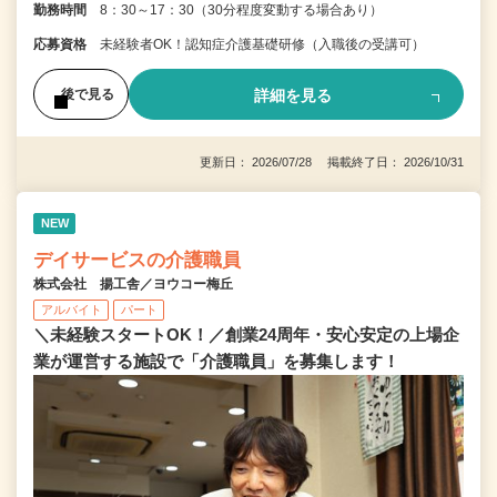
勤務時間
8：30～17：30（30分程度変動する場合あり）
応募資格
未経験者OK！認知症介護基礎研修（入職後の受講可）
詳細を見る
後で見る
更新日： 2026/07/28 掲載終了日： 2026/10/31
NEW
デイサービスの介護職員
株式会社 揚工舎／ヨウコー梅丘
アルバイト
パート
＼未経験スタートOK！／創業24周年・安心安定の上場企
業が運営する施設で「介護職員」を募集します！