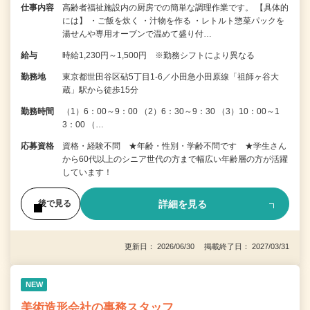
仕事内容
高齢者福祉施設内の厨房での簡単な調理作業です。 【具体的
には】 ・ご飯を炊く ・汁物を作る ・レトルト惣菜パックを
湯せんや専用オーブンで温めて盛り付…
給与
時給1,230円～1,500円 ※勤務シフトにより異なる
勤務地
東京都世田谷区砧5丁目1-6／小田急小田原線「祖師ヶ谷大
蔵」駅から徒歩15分
勤務時間
（1）6：00～9：00 （2）6：30～9：30 （3）10：00～1
3：00 （…
応募資格
資格・経験不問 ★年齢・性別・学齢不問です ★学生さん
から60代以上のシニア世代の方まで幅広い年齢層の方が活躍
しています！
詳細を見る
後で見る
更新日： 2026/06/30 掲載終了日： 2027/03/31
NEW
美術造形会社の事務スタッフ