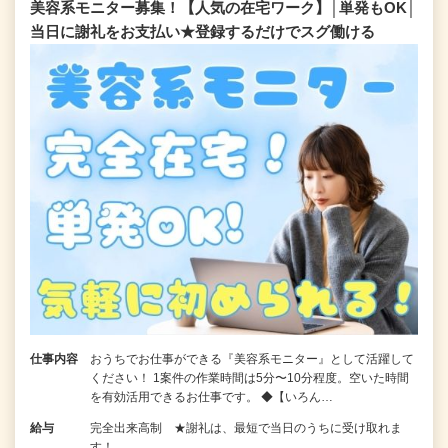
美容系モニター募集！【人気の在宅ワーク】│単発もOK│
当日に謝礼をお支払い★登録するだけでスグ働ける
仕事内容
おうちでお仕事ができる『美容系モニター』として活躍して
ください！ 1案件の作業時間は5分〜10分程度。空いた時間
を有効活用できるお仕事です。 ◆【いろん…
給与
完全出来高制 ★謝礼は、最短で当日のうちに受け取れま
す！