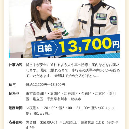
仕事内容
皆さまが安全に通れるよう人や車の誘導・案内などをお願い
します。 最初は慣れるまで、歩行者の誘導や声掛けから始め
ていただきます。 未経験で始めた方がほとん…
給与
日給12,200円〜13,700円
勤務地
東京都墨田区・葛飾区・江戸川区・台東区・江東区・荒川
区・足立区・千葉県市川市・船橋市
勤務時間
＜夜勤＞ ・20：00〜翌5：00 ・21：00〜翌6：00（シフト
制） ※1日8時…
応募資格
無資格・未経験OK！ ※18歳以上：警備業法による（例外事
由2号）