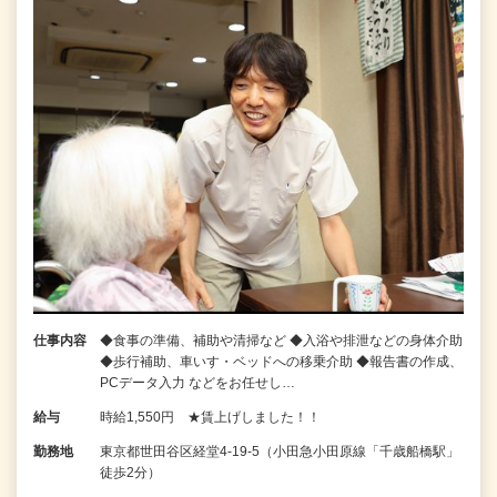
仕事内容
◆食事の準備、補助や清掃など ◆入浴や排泄などの身体介助
◆歩行補助、車いす・ベッドへの移乗介助 ◆報告書の作成、
PCデータ入力 などをお任せし…
給与
時給1,550円 ★賃上げしました！！
勤務地
東京都世田谷区経堂4-19-5（小田急小田原線「千歳船橋駅」
徒歩2分）