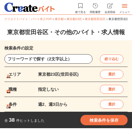
後で見る
閲覧履歴
会員登録
メニュー
クリエイトバイト・パート求人TOP
＞
東京都
＞
東京都23区
＞
東京都世田谷区
＞
東京都世田谷区・
東京都世田谷区・その他のバイト・求人情報
検索条件の設定
絞り込む
エリア
東京都23区(世田谷区)
選択
職種
指定しない
選択
条件
週2、週3日から
選択
38
検索条件を保存
全
件ヒットしました