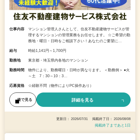
仕事内容
マンション管理人さんとして、住友不動産建物サービスが管
理するマンションの管理業務をお任せします。 ☆ご希望の勤
務地・曜日・日時をご相談下さい！あなたのご要望に…
給与
時給1,141円～1,700円
勤務地
東京都・埼玉県内各地のマンション
勤務時間
物件により、勤務曜日・日時が異なります。 ＜勤務例＞ ●火
～土 7：30～10：3…
応募資格
☆経験不問（物件によりPC操作あり）
詳細を見る
後で見る
更新日： 2026/07/31 掲載終了日： 2026/08/08
掲載終了まであと1日