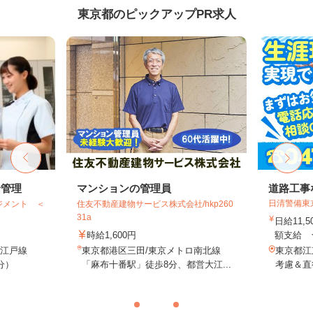
東京都のピックアップPR求人
給管理
マンションの管理員
道路工事
日清警備東
ジメント ＜
住友不動産建物サービス株式会社/hkp260
31a
日給11,
時給1,600円
額支給 ★
大江戸線
東京都港区三田/東京メトロ南北線
東京都江
分）
「麻布十番駅」徒歩8分、都営大江...
考慮＆直