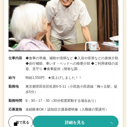
仕事内容
◆食事の準備、補助や清掃など ◆入浴や排泄などの身体介助
◆歩行補助、車いす・ベッドへの移乗介助 ◆ご利用者様の送
迎、見守り ◆食事提供（簡単な調…
給与
時給1,550円 ★賃上げしました！！
勤務地
東京都世田谷区松原6-5-11（小田急小田原線「梅ヶ丘駅」徒
歩5分）
勤務時間
8：30～17：30（30分程度変動する場合あり）
応募資格
未経験者OK！認知症介護基礎研修（入職後の受講可）
詳細を見る
後で見る