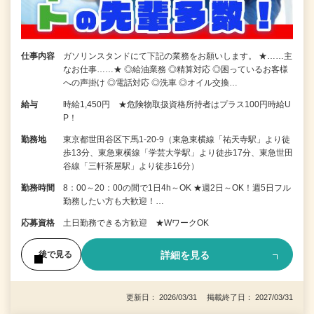
仕事内容
ガソリンスタンドにて下記の業務をお願いします。 ★……主
なお仕事……★ ◎給油業務 ◎精算対応 ◎困っているお客様
への声掛け ◎電話対応 ◎洗車 ◎オイル交換…
給与
時給1,450円 ★危険物取扱資格所持者はプラス100円時給U
P！
勤務地
東京都世田谷区下馬1-20-9（東急東横線「祐天寺駅」より徒
歩13分、東急東横線「学芸大学駅」より徒歩17分、東急世田
谷線「三軒茶屋駅」より徒歩16分）
勤務時間
8：00～20：00の間で1日4h～OK ★週2日～OK！週5日フル
勤務したい方も大歓迎！…
応募資格
土日勤務できる方歓迎 ★WワークOK
詳細を見る
後で見る
更新日： 2026/03/31 掲載終了日： 2027/03/31