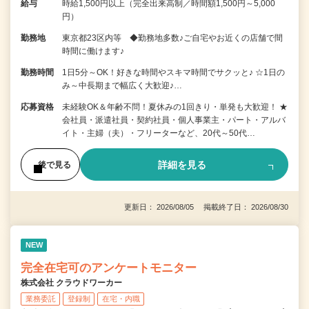
給与
時給1,500円以上（完全出来高制／時間額1,500円～5,000
円）
勤務地
東京都23区内等 ◆勤務地多数♪ご自宅やお近くの店舗で間
時間に働けます♪
勤務時間
1日5分～OK！好きな時間やスキマ時間でサクッと♪ ☆1日の
み～中長期まで幅広く大歓迎♪…
応募資格
未経験OK＆年齢不問！夏休みの1回きり・単発も大歓迎！ ★
会社員・派遣社員・契約社員・個人事業主・パート・アルバ
イト・主婦（夫）・フリーターなど、20代～50代…
詳細を見る
後で見る
更新日： 2026/08/05 掲載終了日： 2026/08/30
NEW
完全在宅可のアンケートモニター
株式会社 クラウドワーカー
業務委託
登録制
在宅・内職