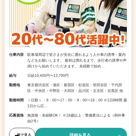
仕事内容
駐車場周辺で皆さまが安全に通れるよう人や車の誘導・案内
などをお願いします。 最初は慣れるまで、歩行者の誘導や声
掛けから始めていただきます。 未経験で始め…
給与
日給10,400円〜13,700円
勤務地
東京都渋谷区・港区・新宿区・杉並区・世田谷区・千代田
区・中央区・中野区・大田区・品川区・文京区・目黒区 他
勤務時間
＜日勤＞ ・8：00〜17：00 ・9：00〜18：00 ※1日8時間 週
1日から応…
応募資格
無資格・未経験OK！ ※18歳以上：警備業法による（例外事
由2号）
詳細を見る
後で見る