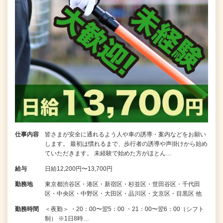
仕事内容
皆さまが安全に通れるよう人や車の誘導・案内などをお願い
します。 最初は慣れるまで、歩行者の誘導や声掛けから始め
ていただきます。 未経験で始めた方がほとん…
給与
日給12,200円〜13,700円
勤務地
東京都渋谷区・港区・新宿区・杉並区・世田谷区・千代田
区・中央区・中野区・大田区・品川区・文京区・目黒区 他
勤務時間
＜夜勤＞ ・20：00〜翌5：00 ・21：00〜翌6：00（シフト
制） ※1日8時…