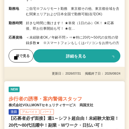
勤務地
ご自宅※フルリモート勤務 東京都その他、東京都全域を含
む関東エリアおよび日本全国で勤務可能(在宅OK)
勤務時間
好きな時間に働けます！ ★単発（1日のみ）OK！ ★応募
後、即お仕事開始も可！ ★在…
応募資格
＜未経験者OK／年齢不問＞⇒★特に20代〜50代の女性の登
録多数★ ※スマートフォンもしくはパソコンをお持ちの方
詳細を見る
後で見る
更新日： 2026/07/31 掲載終了日： 2026/08/24
NEW
歩行者の誘導・案内警備スタッフ
株式会社VOLLMONTセキュリティサービス 両国支社
注目
アルバイト
パート
【応募者必ず面接】週1～シフト超自由！未経験大歓迎！
20代〜80代活躍中！副業・Wワーク・日払い可！