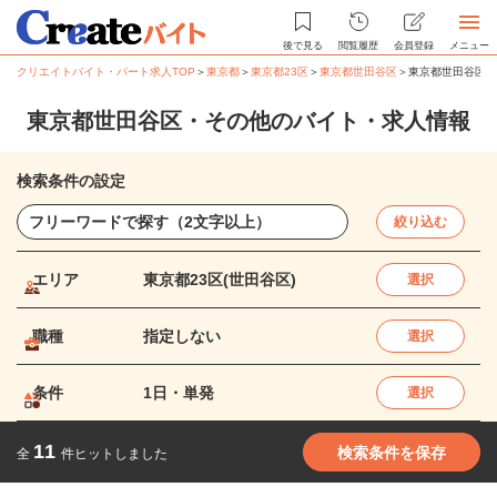
後で見る
閲覧履歴
会員登録
メニュー
クリエイトバイト・パート求人TOP
＞
東京都
＞
東京都23区
＞
東京都世田谷区
＞
東京都世田谷区・
東京都世田谷区・その他のバイト・求人情報
検索条件の設定
絞り込む
エリア
東京都23区(世田谷区)
選択
職種
指定しない
選択
条件
1日・単発
選択
11
検索条件を保存
全
件ヒットしました