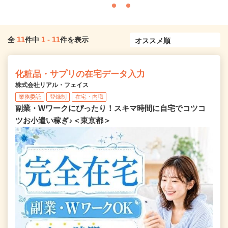
11
1
-
11
全
件中
件を表示
化粧品・サプリの在宅データ入力
株式会社リアル・フェイス
業務委託
登録制
在宅・内職
副業・Wワークにぴったり！スキマ時間に自宅でコツコ
ツお小遣い稼ぎ♪＜東京都＞