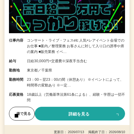
仕事内容
コンサート・ライブ・フェスetc 人気×レアイベント会場での
お仕事 ■案内／整理業務 お客さんに対して入り口の誘導や席
の案内 ■販売業務 イベ…
給与
日給30,000円+交通費※深夜手当含む
勤務地
東京都／千葉県
勤務時間
23：00～翌23：00の間（休憩あり） ※イベントによって、
時間帯の変動あり ※一定…
応募資格
18歳以上（労働基準法第61条による）、経験・学歴は一切不
問
詳細を見る
後で見る
更新日： 2026/07/13 掲載終了日： 2026/08/10