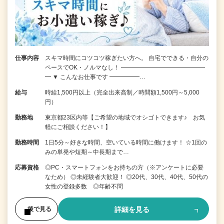
仕事内容
スキマ時間にコツコツ稼ぎたい方へ。 自宅でできる・自分の
ペースでOK・ノルマなし！ ━━━━━━━━━━━━━━
━ ▼ こんなお仕事です ━━━━━…
給与
時給1,500円以上（完全出来高制／時間額1,500円～5,000
円）
勤務地
東京都23区内等【ご希望の地域でオシゴトできます♪ お気
軽にご相談ください！】
勤務時間
1日5分～好きな時間、空いている時間に働けます！ ☆1回の
みの単発や短期～中長期まで…
応募資格
◎PC・スマートフォンをお持ちの方（※アンケートに必要
なため） ◎未経験者大歓迎！ ◎20代、30代、40代、50代の
女性の登録多数 ◎年齢不問
詳細を見る
後で見る