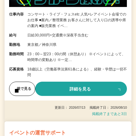
仕事内容
コンサート・ライブ・フェスetc 人気×レアイベント会場での
お仕事 ■案内／整理業務 お客さんに対して入り口の誘導や席
の案内 ■販売業務 イベ…
給与
日給30,000円+交通費※深夜手当含む
勤務地
東京都／神奈川県
勤務時間
23：00～翌23：00の間（休憩あり） ※イベントによって、
時間帯の変動あり ※一定…
応募資格
18歳以上（労働基準法第61条による）、経験・学歴は一切不
問
詳細を見る
後で見る
更新日： 2026/07/13 掲載終了日： 2026/08/10
掲載終了まであと3日
イベントの運営サポート