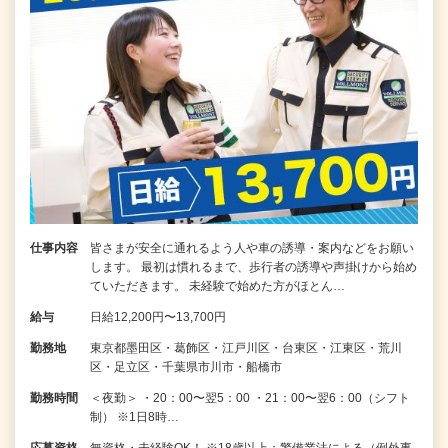
仕事内容
皆さまが安全に通れるよう人や車の誘導・案内などをお願い
します。 最初は慣れるまで、歩行者の誘導や声掛けから始め
ていただきます。 未経験で始めた方がほとん…
給与
日給12,200円〜13,700円
勤務地
東京都墨田区・葛飾区・江戸川区・台東区・江東区・荒川
区・足立区・千葉県市川市・船橋市
勤務時間
＜夜勤＞ ・20：00〜翌5：00 ・21：00〜翌6：00（シフト
制） ※1日8時…
応募資格
無資格・未経験OK！ ※18歳以上：警備業法による（例外事