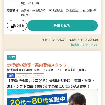
制） ※1日8時…
応募資格
無資格・未経験OK！ ※18歳以上：警備業法による（例外事
由2号）
詳細を見る
後で見る
更新日： 2026/07/31 掲載終了日： 2026/08/08
掲載終了まであと1日
NEW
歩行者の誘導・案内警備スタッフ
株式会社VOLLMONTセキュリティサービス 両国支社（夜勤）
注目
アルバイト
パート
【夜勤で効率よく稼げる】未経験大歓迎！短期・単発・
週1・シフト自由！80代までの幅広い世代が活躍中！