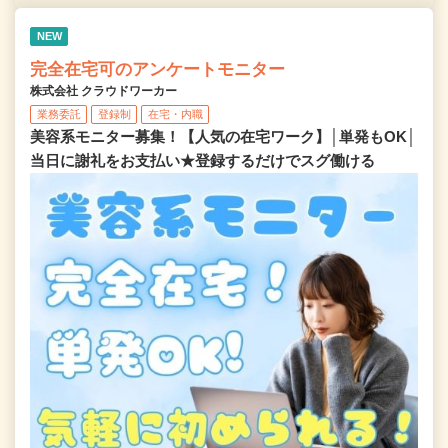
NEW
完全在宅可のアンケートモニター
株式会社 クラウドワーカー
業務委託
登録制
在宅・内職
美容系モニター募集！【人気の在宅ワーク】│単発もOK│
当日に謝礼をお支払い★登録するだけでスグ働ける