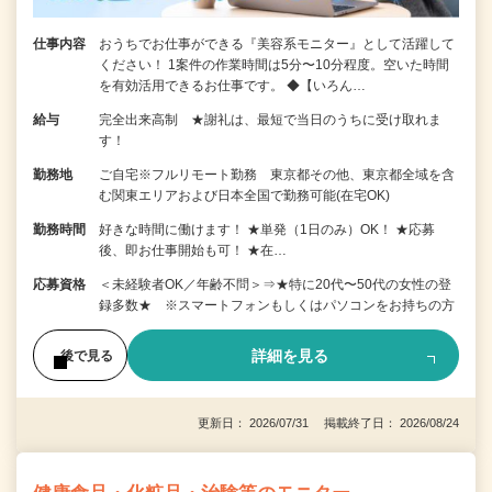
仕事内容
おうちでお仕事ができる『美容系モニター』として活躍して
ください！ 1案件の作業時間は5分〜10分程度。空いた時間
を有効活用できるお仕事です。 ◆【いろん…
給与
完全出来高制 ★謝礼は、最短で当日のうちに受け取れま
す！
勤務地
ご自宅※フルリモート勤務 東京都その他、東京都全域を含
む関東エリアおよび日本全国で勤務可能(在宅OK)
勤務時間
好きな時間に働けます！ ★単発（1日のみ）OK！ ★応募
後、即お仕事開始も可！ ★在…
応募資格
＜未経験者OK／年齢不問＞⇒★特に20代〜50代の女性の登
録多数★ ※スマートフォンもしくはパソコンをお持ちの方
詳細を見る
後で見る
更新日： 2026/07/31 掲載終了日： 2026/08/24