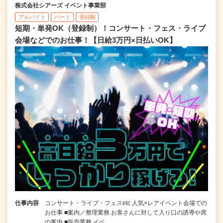
株式会社シアーズ イベント事業部
アルバイト
パート
登録制
短期・単発OK（登録制）！コンサート・フェス・ライブ
会場などでのお仕事！【日給3万円×日払いOK】
仕事内容
コンサート・ライブ・フェスetc 人気×レアイベント会場での
お仕事 ■案内／整理業務 お客さんに対して入り口の誘導や席
の案内 ■販売業務 イベ…