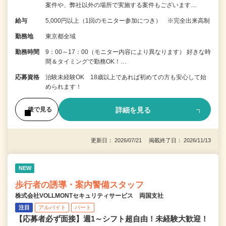
案件や、弊社以外の場所で実施する案件もございます…
給与
5,000円以上（1回のモニター参加につき） ※完全出来高制
勤務地
東京都全域
勤務時間
9：00～17：00（モニター内容により異なります） 好きな時
間＆タイミングで勤務OK！…
応募資格
治験未経験OK 18歳以上であれば初めての方も安心して始
められます！
詳細を見る
後で見る
更新日： 2026/07/21 掲載終了日： 2026/11/13
NEW
歩行者の誘導・案内警備スタッフ
株式会社VOLLMONTセキュリティサービス 両国支社
注目
アルバイト
パート
【応募者必ず面接】週1～シフト超自由！未経験大歓迎！