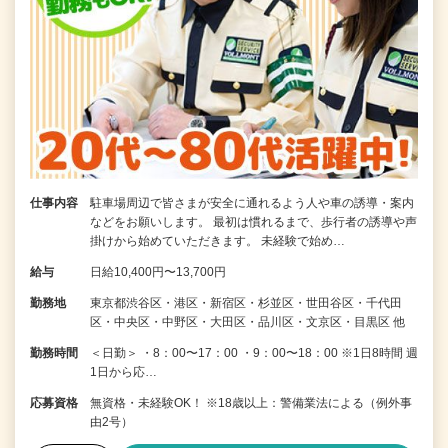
仕事内容
駐車場周辺で皆さまが安全に通れるよう人や車の誘導・案内
などをお願いします。 最初は慣れるまで、歩行者の誘導や声
掛けから始めていただきます。 未経験で始め…
給与
日給10,400円〜13,700円
勤務地
東京都渋谷区・港区・新宿区・杉並区・世田谷区・千代田
区・中央区・中野区・大田区・品川区・文京区・目黒区 他
勤務時間
＜日勤＞ ・8：00〜17：00 ・9：00〜18：00 ※1日8時間 週
1日から応…
応募資格
無資格・未経験OK！ ※18歳以上：警備業法による（例外事
由2号）