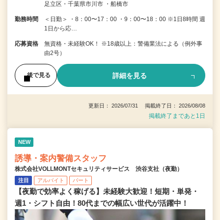
足立区・千葉県市川市 ・船橋市
勤務時間
＜日勤＞ ・8：00〜17：00 ・9：00〜18：00 ※1日8時間 週
1日から応…
応募資格
無資格・未経験OK！ ※18歳以上：警備業法による（例外事
由2号）
詳細を見る
後で見る
更新日： 2026/07/31 掲載終了日： 2026/08/08
掲載終了まであと1日
NEW
誘導・案内警備スタッフ
株式会社VOLLMONTセキュリティサービス 渋谷支社（夜勤）
注目
アルバイト
パート
【夜勤で効率よく稼げる】未経験大歓迎！短期・単発・
週1・シフト自由！80代までの幅広い世代が活躍中！