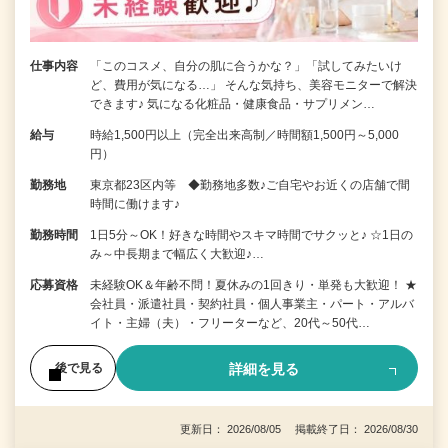
仕事内容
「このコスメ、自分の肌に合うかな？」「試してみたいけ
ど、費用が気になる…」 そんな気持ち、美容モニターで解決
できます♪ 気になる化粧品・健康食品・サプリメン…
給与
時給1,500円以上（完全出来高制／時間額1,500円～5,000
円）
勤務地
東京都23区内等 ◆勤務地多数♪ご自宅やお近くの店舗で間
時間に働けます♪
勤務時間
1日5分～OK！好きな時間やスキマ時間でサクッと♪ ☆1日の
み～中長期まで幅広く大歓迎♪…
応募資格
未経験OK＆年齢不問！夏休みの1回きり・単発も大歓迎！ ★
会社員・派遣社員・契約社員・個人事業主・パート・アルバ
イト・主婦（夫）・フリーターなど、20代～50代…
詳細を見る
後で見る
更新日： 2026/08/05 掲載終了日： 2026/08/30