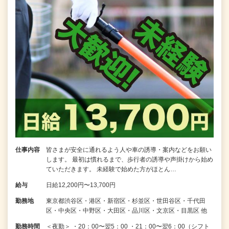
仕事内容
皆さまが安全に通れるよう人や車の誘導・案内などをお願い
します。 最初は慣れるまで、歩行者の誘導や声掛けから始め
ていただきます。 未経験で始めた方がほとん…
給与
日給12,200円〜13,700円
勤務地
東京都渋谷区・港区・新宿区・杉並区・世田谷区・千代田
区・中央区・中野区・大田区・品川区・文京区・目黒区 他
勤務時間
＜夜勤＞ ・20：00〜翌5：00 ・21：00〜翌6：00（シフト