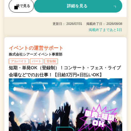
詳細を見る
後で見る
更新日： 2026/07/31 掲載終了日： 2026/08/08
掲載終了まであと1日
イベントの運営サポート
株式会社シアーズ イベント事業部
アルバイト
パート
登録制
短期・単発OK（登録制）！コンサート・フェス・ライブ
会場などでのお仕事！【日給3万円×日払いOK】