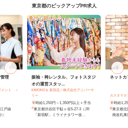
東京都のピックアップPR求人
給管理
振袖・袴レンタル、フォトスタジ
ネットカ
オの運営スタッ...
ジメント ＜
KIMONO＆ 新宿店／株式会社アニバーサ
リー
カスタマカ
時給1,250円～1,350円以上＋手当
時給1,2
大江戸線
東京都渋谷区千駄ヶ谷5-27-3（JR
東京都北
分）
「新宿駅」ミライナタワー改...
南改札東