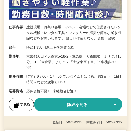
仕事内容
建設現場・お祭り会場・イベント会場などで使用されたレン
タル機械・レンタル工具・レンタカーの清掃や簡単な拭き掃
除などをお願いします。 難しい作業もなく、資格・経験…
給与
時給1,350円以上＋交通費支給
勤務地
東京都大田区大森東5-18-2（京急線「大森町駅」より徒歩13
分、JR「大森駅」よりバス「大森東五丁目」下車徒歩30
秒）
勤務時間
時間）9：00～17：00 フルタイムをはじめ、週3日～、1日4
時間～などの変則もOK！ …
応募資格
応募資格不要♪ 未経験者歓迎！
詳細を見る
後で見る
更新日： 2026/03/13 掲載終了日： 2027/03/19