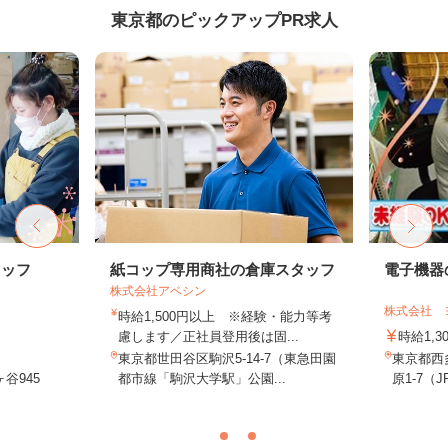
東京都のピックアップPR求人
タッフ
紙コップ専用商社の倉庫スタッフ
電子機器
株式会社アベシン
株式会社 
時給1,500円以上 ※経験・能力等考
慮します／正社員登用後は固...
時給1,3
東京都世田谷区駒沢5-14-7（東急田園
東京都西
谷945
都市線「駒沢大学駅」公園...
原1-7（