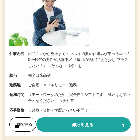
仕事内容
出品入力から発送まで！ ネット通販の仕組みが学べる◎ ＼2
0〜40代の男性が活躍中／ 「毎月の給料に“あと少し”プラス
したい！」 ⇒そんな〈目標〉を…
給与
完全出来高制
勤務地
ご自宅 ※フルリモート勤務
勤務時間
リモートワークのため、完全自由シフトです！ 詳細はお問い
合わせください。 ＜会社営…
応募資格
＼経験・資格・学歴いっさい不問！／
詳細を見る
後で見る