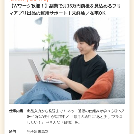
【Wワーク歓迎！】副業で月15万円前後を見込めるフリ
マアプリ出品の運用サポート！未経験／在宅OK
仕事内容
出品入力から発送まで！ ネット通販の仕組みが学べる◎ ＼2
0〜40代の男性が活躍中／ 「毎月の給料に“あと少し”プラス
したい！」 ⇒そんな〈目標〉を…
給与
完全出来高制