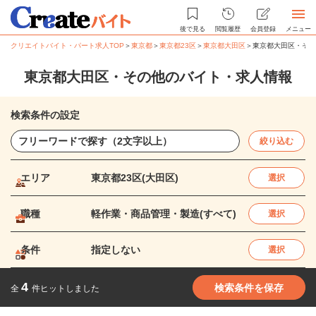
後で見る
閲覧履歴
会員登録
メニュー
クリエイトバイト・パート求人TOP
＞
東京都
＞
東京都23区
＞
東京都大田区
＞
東京都大田区・その
東京都大田区・その他のバイト・求人情報
検索条件の設定
絞り込む
エリア
東京都23区(大田区)
選択
職種
軽作業・商品管理・製造(すべて)
選択
条件
指定しない
選択
4
検索条件を保存
全
件ヒットしました