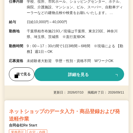
仕事内容
学校、役所、市民ホール、ショッピングセンター、ホテル、
病院、介護施設、マンション、ビル、スーパー、自動車ディ
ーラーなどの建物点検や検査をお願いいたします。 …
給与
日給10,000円～40,000円
勤務地
千葉県柏市布施2193／現場は千葉県、東京23区、神奈川
県、埼玉県、茨城県 ※直行直帰OK
勤務時間
9：00～17：30の間で1日3時間～6時間 ※現場による 【勤
務】 週1日～OK
応募資格
未経験者大歓迎 学歴・性別・資格不問 WワークOK
詳細を見る
後で見る
更新日： 2026/07/10 掲載終了日： 2026/09/11
ネットショップのデータ入力・商品登録および発
送軽作業
合同会社Re Start
業務委託
在宅・内職