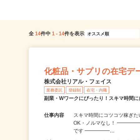
戸線「落合南長崎駅」A1口より...
どき駅」徒歩5分
全
14
件中
1
-
14
件を表示
化粧品・サプリの在宅デ
株式会社リアル・フェイス
業務委託
登録制
在宅・内職
副業・Wワークにぴったり！スキマ時間に
仕事内容
スキマ時間にコツコツ稼ぎた
OK・ノルマなし！ ━━━━
です ━━━━━…