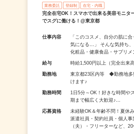
株式会社ビサーチ
業務委託
登録制
在宅・内職
完全在宅OK！スマホで出来る美容モニタ
でスグに働ける！@東京都
仕事内容
「このコスメ、自分の肌に
気になる…」 そんな気持ち
化粧品・健康食品・サプリ
給与
時給1,500円以上（完全出来高
勤務地
東京都23区内等 ◆勤務地
けます♪
勤務時間
1日5分～OK！好きな時間や
期まで幅広く大歓迎♪…
応募資格
未経験OK＆年齢不問！夏休
派遣社員・契約社員・個人