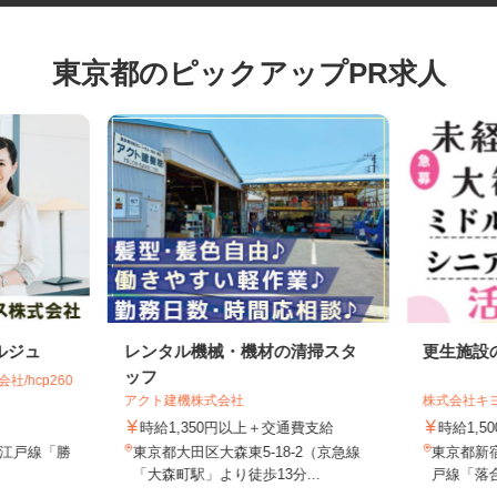
東京都のピックアップPR求人
ルジュ
レンタル機械・機材の清掃スタ
更生施
ッフ
社/hcp260
アクト建機株式会社
株式会社
時給1,350円以上＋交通費支給
時給1,
大江戸線「勝
東京都大田区大森東5-18-2（京急線
東京都