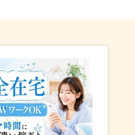
合南長崎駅」A1口より...
どき駅」徒歩5分