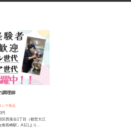
設の調理師
マンションのコンシェルジュ
住友不動産建物サービス株式会社/hcp26
キヨシマ食品
07a
500円
時給1,700円
新宿区西落合1丁目（都営大江
東京都中央区晴海/都営大江戸線「勝