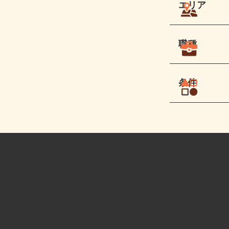
エリア
職種
条件