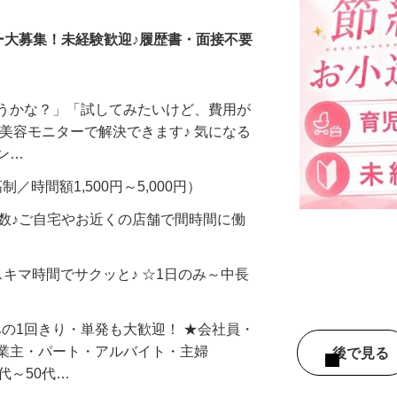
ー大募集！未経験歓迎♪履歴書・面接不要
合うかな？」「試してみたいけど、費用が
、美容モニターで解決できます♪ 気になる
メン…
制／時間額1,500円～5,000円）
多数♪ご自宅やお近くの店舗で間時間に働
スキマ時間でサクッと♪ ☆1日のみ～中長
みの1回きり・単発も大歓迎！ ★会社員・
事業主・パート・アルバイト・主婦
後で見