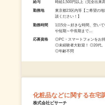
給与
時給1,500円以上（完全出来高
勤務地
東京都23区内等【ご希望の
談ください！】
勤務時間
1日5分～好きな時間、空い
や短期～中長期まで…
応募資格
◎PC・スマートフォンをお
◎未経験者大歓迎！ ◎20代
◎年齢不問
化粧品などに関する在宅