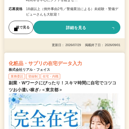
時間帯を中心にシフトを組ませ…
応募資格
18歳以上（例外事由2号／警備業法による）未経験・警備デ
ビューさんも大歓迎！
詳細を見る
後で見る
更新日： 2026/07/29 掲載終了日： 2026/09/01
化粧品・サプリの在宅データ入力
株式会社リアル・フェイス
業務委託
登録制
在宅・内職
副業・Wワークにぴったり！スキマ時間に自宅でコツコ
ツお小遣い稼ぎ♪＜東京都＞