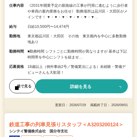
仕事内容
《2031年開業予定の新路線の工事が円滑に進むように歩行者
や車両の案内業務をお任せ》 勤務場所は品川区・大田区がメ
インです！ ▼・▼・▼・▼・▼・▼・▼…
給与
日給10,500円〜14,474円
勤務地
東京都品川区・大田区 その他 東京都内を中心に多数勤務
地あり
勤務時間
■勤務時間 シフトごとに勤務時間が異なりますが 基本は下記
時間帯を中心にシフトを組ませ…
応募資格
18歳以上（例外事由2号／警備業法による）未経験・警備デ
ビューさんも大歓迎！
詳細を見る
後で見る
更新日： 2026/07/29 掲載終了日： 2026/09/01
鉄道工事の列車見張りスタッフ＜A3203200124＞
シンテイ警備株式会社 国分寺支社