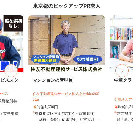
東京都のピックアップPR求人
ービススタ
マンションの管理員
学童クラ
ービス
住友不動産建物サービス株式会社/hkp260
31a
学校法人ア
取扱資格所持
時給1,600円
時給1,3
9（東急東横
東京都港区三田/東京メトロ南北線
東京都江戸
.
「麻布十番駅」徒歩8分、都営大江...
線「新小岩