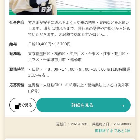
仕事内容
皆さまが安全に通れるよう人や車の誘導・案内などをお願い
します。 最初は慣れるまで、歩行者の誘導や声掛けから始め
ていただきます。 未経験で始めた方がほとん…
給与
日給10,400円〜13,700円
勤務地
東京都墨田区・葛飾区・江戸川区・台東区・江東・荒川区・
足立区・千葉県市川市 ・船橋市
勤務時間
＜日勤＞ ・8：00〜17：00 ・9：00〜18：00 ※1日8時間 週
1日から応…
応募資格
無資格・未経験OK！ ※18歳以上：警備業法による（例外事
由2号）
詳細を見る
後で見る
更新日： 2026/07/31 掲載終了日： 2026/08/08
掲載終了まであと1日