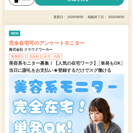
更新日： 2026/08/05 掲載終了日： 2026/08/30
NEW
完全在宅可のアンケートモニター
株式会社 クラウドワーカー
業務委託
登録制
在宅・内職
美容系モニター募集！【人気の在宅ワーク】│単発もOK│
当日に謝礼をお支払い★登録するだけでスグ働ける