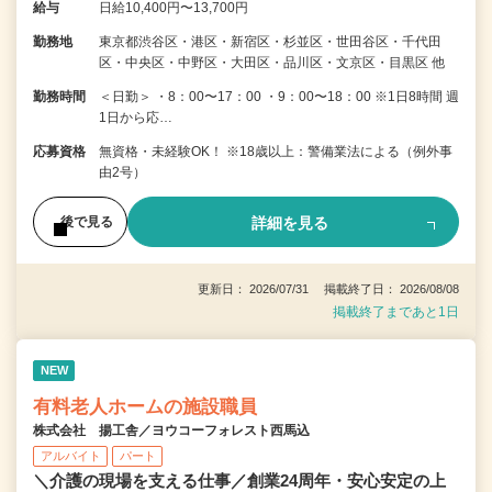
給与
日給10,400円〜13,700円
勤務地
東京都渋谷区・港区・新宿区・杉並区・世田谷区・千代田
区・中央区・中野区・大田区・品川区・文京区・目黒区 他
勤務時間
＜日勤＞ ・8：00〜17：00 ・9：00〜18：00 ※1日8時間 週
1日から応…
応募資格
無資格・未経験OK！ ※18歳以上：警備業法による（例外事
由2号）
詳細を見る
後で見る
更新日： 2026/07/31 掲載終了日： 2026/08/08
掲載終了まであと1日
NEW
有料老人ホームの施設職員
株式会社 揚工舎／ヨウコーフォレスト西馬込
アルバイト
パート
＼介護の現場を支える仕事／創業24周年・安心安定の上