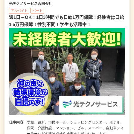
光テクノサービス合同会社
アルバイト
パート
週1日～OK！1日3時間でも日給1万円保障！経験者は日給
1.5万円保障！性別不問！学生も活躍中！
仕事内容
学校、役所、市民ホール、ショッピングセンター、ホテル、
病院、介護施設、マンション、ビル、スーパー、自動車ディ
ーラーなどの建物点検や検査をお願いいたします。 …