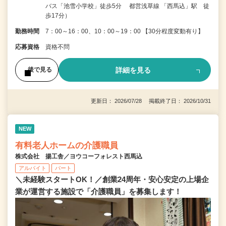
バス「池雪小学校」徒歩5分 都営浅草線 「西馬込」駅 徒
歩17分）
勤務時間
7：00～16：00、10：00～19：00 【30分程度変動有り】
応募資格
資格不問
詳細を見る
後で見る
更新日： 2026/07/28 掲載終了日： 2026/10/31
NEW
有料老人ホームの介護職員
株式会社 揚工舎／ヨウコーフォレスト西馬込
アルバイト
パート
＼未経験スタートOK！／創業24周年・安心安定の上場企
業が運営する施設で「介護職員」を募集します！