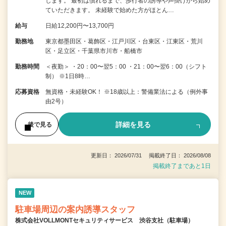
します。 最初は慣れるまで、歩行者の誘導や声掛けから始め
ていただきます。 未経験で始めた方がほとん…
給与
日給12,200円〜13,700円
勤務地
東京都墨田区・葛飾区・江戸川区・台東区・江東区・荒川
区・足立区・千葉県市川市・船橋市
勤務時間
＜夜勤＞ ・20：00〜翌5：00 ・21：00〜翌6：00（シフト
制） ※1日8時…
応募資格
無資格・未経験OK！ ※18歳以上：警備業法による（例外事
由2号）
詳細を見る
後で見る
更新日： 2026/07/31 掲載終了日： 2026/08/08
掲載終了まであと1日
NEW
駐車場周辺の案内誘導スタッフ
株式会社VOLLMONTセキュリティサービス 渋谷支社（駐車場）