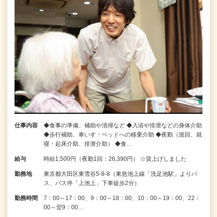
仕事内容
◆食事の準備、補助や清掃など ◆入浴や排泄などの身体介助
◆歩行補助、車いす・ベッドへの移乗介助 ◆夜勤（巡回、就
寝・起床介助、排泄介助） ◆食…
給与
時給1,500円（夜勤1回：26,390円） ☆賃上げしました
勤務地
東京都大田区東雪谷5‐8‐8（東急池上線「洗足池駅」よりバ
ス、バス停「上池上」下車徒歩2分）
勤務時間
7：00～17：00、9：00～18：00、10：00～19：00、22：
00～翌9：00…