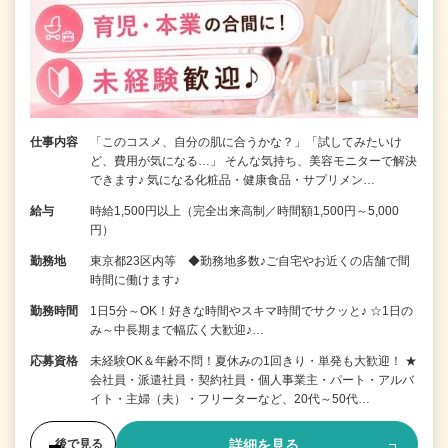
仕事内容
「このコスメ、自分の肌に合うかな？」「試してみたいけ
ど、費用が気になる…」 そんな気持ち、美容モニターで解決
できます♪ 気になる化粧品・健康食品・サプリメン…
給与
時給1,500円以上（完全出来高制／時間額1,500円～5,000
円）
勤務地
東京都23区内等 ◆勤務地多数♪ご自宅やお近くの店舗で間
時間に働けます♪
勤務時間
1日5分～OK！好きな時間やスキマ時間でサクッと♪ ☆1日の
み～中長期まで幅広く大歓迎♪…
応募資格
未経験OK＆年齢不問！夏休みの1回きり・単発も大歓迎！ ★
会社員・派遣社員・契約社員・個人事業主・パート・アルバ
イト・主婦（夫）・フリーターなど、20代～50代…
詳細を見る
後で見る