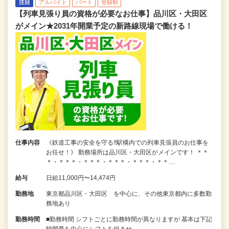
注目
アルバイト
パート
登録制
【列車見張り員の資格が必要なお仕事】品川区・大田区
がメイン★2031年開業予定の新路線現場で働ける！
仕事内容
《鉄道工事の安全を守る!!駅構内での列車見張員のお仕事を
お任せ！》 勤務場所は品川区・大田区がメインです！ ＊＊
＊・＊＊＊・＊＊＊・＊＊＊・＊＊＊・＊＊…
給与
日給11,000円〜14,474円
勤務地
東京都品川区・大田区 を中心に、その他東京都内に多数勤
務地あり
勤務時間
■勤務時間 シフトごとに勤務時間が異なりますが 基本は下記