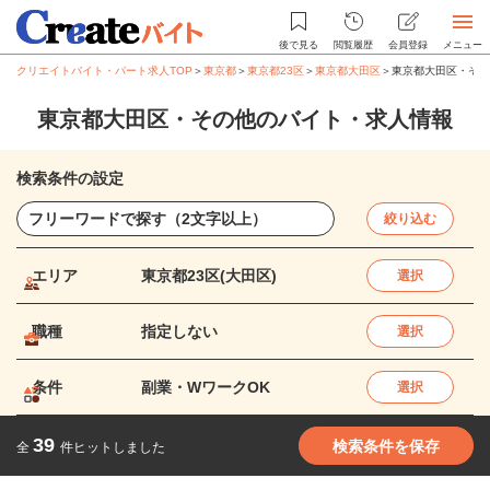
後で見る
閲覧履歴
会員登録
メニュー
クリエイトバイト・パート求人TOP
＞
東京都
＞
東京都23区
＞
東京都大田区
＞
東京都大田区・その
東京都大田区・その他のバイト・求人情報
検索条件の設定
絞り込む
エリア
東京都23区(大田区)
選択
職種
指定しない
選択
条件
副業・WワークOK
選択
39
検索条件を保存
全
件ヒットしました