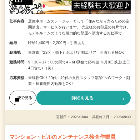
仕事内容
居住中ホームステージャーとして「住みながら売るための空
間演出」サービスを行います。 売主様のお部屋のお片付け、
モデルルームのような魅力的な部屋へ演出するお仕事で…
給与
時給1,400円～2,200円＋手当あり
勤務地
東京都（23区・都下）および近郊エリア ※直行直帰OK
勤務時間
9：30～17：00の間で4～6H勤務で応相談 ※月8日以上(土日
4日含む) （例） ・…
応募資格
未経験OK！20代～40代の女性スタッフ活躍中♪Wワーク・副
業・扶養範囲内勤務もOK！
詳細を見る
後で見る
更新日： 2026/03/04 掲載終了日： 2026/09/30
マンション・ビルのメンテナンス検査作業員