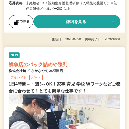
応募資格
未経験者OK！認知症介護基礎研修（入職後の受講可）※初
任者研修／ヘルパー2級 以上
詳細を見る
後で見る
更新日： 2026/07/28 掲載終了日： 2026/10/31
NEW
鮮魚店のパック詰めや陳列
株式会社旬 ／ さかなや旬 本羽田店
アルバイト
パート
1日4時間～・週3～OK！家事 育児 学校 Wワークなどご都
合に合わせて！とても簡単な仕事です！