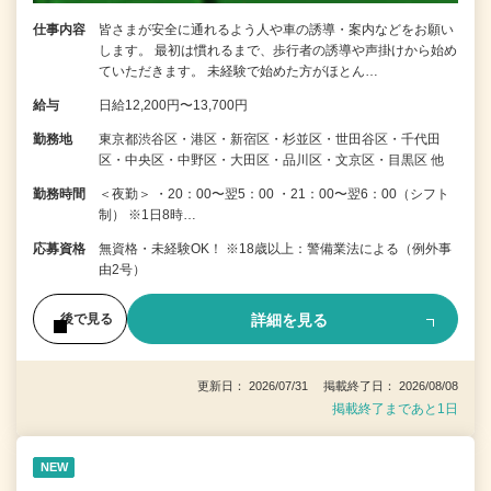
仕事内容
皆さまが安全に通れるよう人や車の誘導・案内などをお願い
します。 最初は慣れるまで、歩行者の誘導や声掛けから始め
ていただきます。 未経験で始めた方がほとん…
給与
日給12,200円〜13,700円
勤務地
東京都渋谷区・港区・新宿区・杉並区・世田谷区・千代田
区・中央区・中野区・大田区・品川区・文京区・目黒区 他
勤務時間
＜夜勤＞ ・20：00〜翌5：00 ・21：00〜翌6：00（シフト
制） ※1日8時…
応募資格
無資格・未経験OK！ ※18歳以上：警備業法による（例外事
由2号）
詳細を見る
後で見る
更新日： 2026/07/31 掲載終了日： 2026/08/08
掲載終了まであと1日
NEW