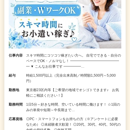
仕事内容
スキマ時間にコツコツ稼ぎたい方へ。 自宅でできる・自分の
ペースでOK・ノルマなし！ ━━━━━━━━━━━━━━
━ ▼ こんなお仕事です ━━━━━…
給与
時給1,500円以上（完全出来高制／時間額1,500円～5,000
円）
勤務地
東京都23区内等【ご希望の地域でオシゴトできます♪ お気
軽にご相談ください！】
勤務時間
1日5分～好きな時間、空いている時間に働けます！ ☆1回の
みの単発や短期～中長期まで…
応募資格
◎PC・スマートフォンをお持ちの方（※アンケートに必要
なため） ◎未経験者大歓迎！ ◎20代、30代、40代、50代の