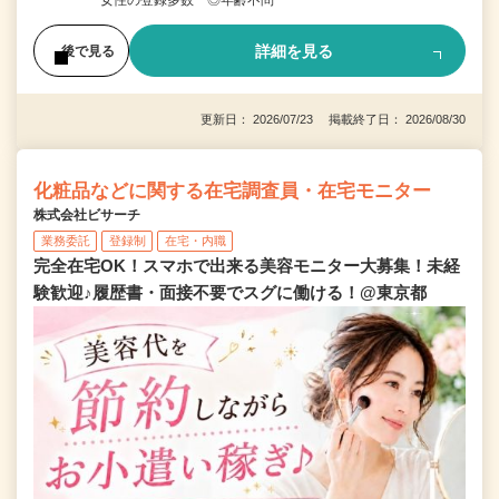
女性の登録多数 ◎年齢不問
詳細を見る
後で見る
更新日： 2026/07/23 掲載終了日： 2026/08/30
化粧品などに関する在宅調査員・在宅モニター
株式会社ビサーチ
業務委託
登録制
在宅・内職
完全在宅OK！スマホで出来る美容モニター大募集！未経
験歓迎♪履歴書・面接不要でスグに働ける！@東京都