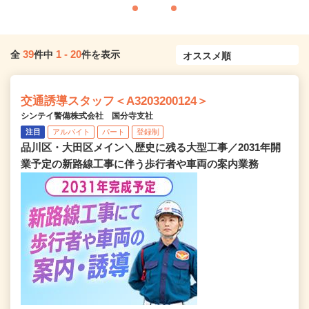
39
1
-
20
全
件中
件を表示
交通誘導スタッフ＜A3203200124＞
シンテイ警備株式会社 国分寺支社
注目
アルバイト
パート
登録制
品川区・大田区メイン＼歴史に残る大型工事／2031年開
業予定の新路線工事に伴う歩行者や車両の案内業務