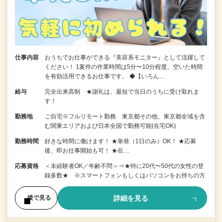
仕事内容
おうちでお仕事ができる『美容系モニター』として活躍して
ください！ 1案件の作業時間は5分〜10分程度。空いた時間
を有効活用できるお仕事です。 ◆【いろん…
給与
完全出来高制 ★謝礼は、最短で当日のうちに受け取れま
す！
勤務地
ご自宅※フルリモート勤務 東京都その他、東京都全域を含
む関東エリアおよび日本全国で勤務可能(在宅OK)
勤務時間
好きな時間に働けます！ ★単発（1日のみ）OK！ ★応募
後、即お仕事開始も可！ ★在…
応募資格
＜未経験者OK／年齢不問＞⇒★特に20代〜50代の女性の登
録多数★ ※スマートフォンもしくはパソコンをお持ちの方
詳細を見る
後で見る