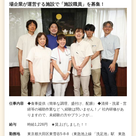
場企業が運営する施設で「施設職員」を募集！
仕事内容
◆食事提供（簡単な調理、盛付け、配膳） ◆清掃・洗濯・営
繕等の補助作業など ＼経験は問いません！／ 社内研修があ
りますので、未経験の方やブランクが…
給与
時給1,226円 ★賃上げしました！！
勤務地
東京都大田区東雪谷5-8-8 （東急池上線 「洗足池」駅 東急