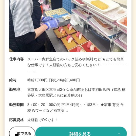
仕事内容
スーパー内鮮魚店でのパック詰めや陳列 など ★とても簡単
な仕事です！未経験の方もご安心ください！ ---------------------
----…
給与
時給1,300円 日祝／時給1,400円
勤務地
東京都大田区本羽田2-3-1 食品館あおば本羽田店内（京急 糀
谷駅・大鳥居駅ともに徒歩約8分）
勤務時間
8：00～20：00の間で1日4時間～・週3日～ ★家事 育児 学
校 Wワークなど両立安…
応募資格
未経験でOKです！
詳細を見る
後で見る