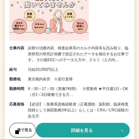
仕事内容
診察や治療内容、検査結果等のカルテ内容等を読み取り、臨
床研究の研究計画書で規定されたデータを抽出するお仕事で
す。 その後EDCへのデータ入力や、クエリ（入力内…
給与
日給20,000円以上
勤務地
東京都内各所 ※直行直帰
勤務時間
9：00～17：00（実働7時間） ※変動有 ★平日週1日～OK
（月2～3日稼働できる方…
応募資格
【必須】・医療系資格経験者（正看護師、薬剤師、臨床検査
技師として病院勤務3年以上）もしくは・CRA／CRC経験の
ある方
詳細を見る
後で見る