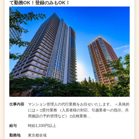
て勤務OK！登録のみもOK！
仕事内容
マンション管理人の代行業務をお任せいたします。 ＜具体的
には＞ □受付業務 （入居者様の対応、引越業者への指示、共
用施設の予約管理など） □点検業務…
給与
時給1,330円以上
勤務地
東京都全域