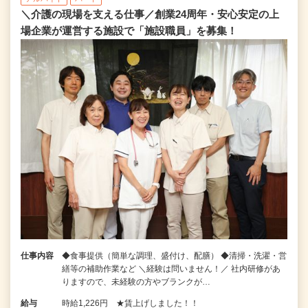
＼介護の現場を支える仕事／創業24周年・安心安定の上
場企業が運営する施設で「施設職員」を募集！
仕事内容
◆食事提供（簡単な調理、盛付け、配膳） ◆清掃・洗濯・営
繕等の補助作業など ＼経験は問いません！／ 社内研修があ
りますので、未経験の方やブランクが…
給与
時給1,226円 ★賃上げしました！！