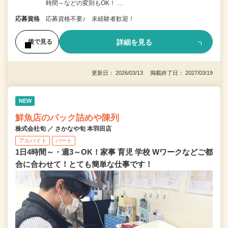
時間～などの変則もOK！ …
応募資格
応募資格不要♪ 未経験者歓迎！
詳細を見る
後で見る
更新日： 2026/03/13 掲載終了日： 2027/03/19
NEW
鮮魚店のパック詰めや陳列
株式会社旬 ／ さかなや旬 本羽田店
アルバイト
パート
1日4時間～・週3～OK！家事 育児 学校 Wワークなどご都
合に合わせて！とても簡単な仕事です！