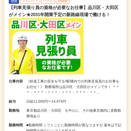
注目
アルバイト
パート
登録制
【列車見張り員の資格が必要なお仕事】品川区・大田区
がメイン★2031年開業予定の新路線現場で働ける！
仕事内容
《鉄道工事の安全を守る!!駅構内での列車見張員のお仕事を
お任せ！》 勤務場所は品川区・大田区がメインです！ ＊＊
＊・＊＊＊・＊＊＊・＊＊＊・＊＊＊・＊＊…
給与
日給11,000円〜14,474円
勤務地
東京都品川区・大田区 を中心に、その他東京都内に多数勤
務地あり
勤務時間
■勤務時間 シフトごとに勤務時間が異なりますが 基本は下記
時間帯を中心にシフトを組ませ…