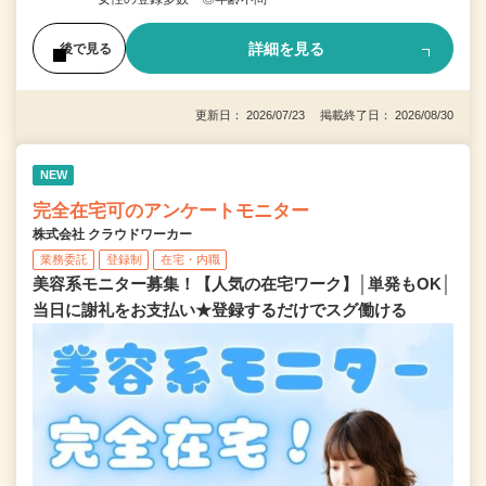
詳細を見る
後で見る
更新日： 2026/07/23 掲載終了日： 2026/08/30
NEW
完全在宅可のアンケートモニター
株式会社 クラウドワーカー
業務委託
登録制
在宅・内職
美容系モニター募集！【人気の在宅ワーク】│単発もOK│
当日に謝礼をお支払い★登録するだけでスグ働ける