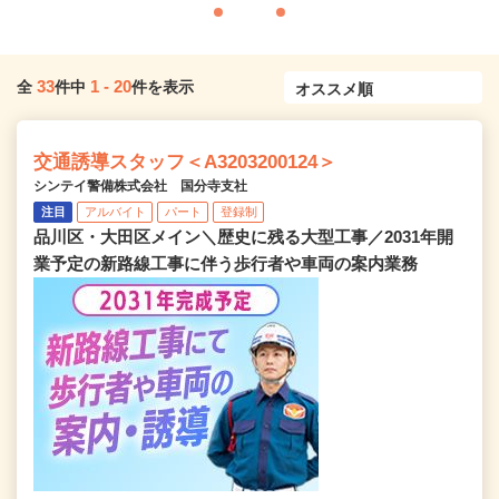
33
1
-
20
全
件中
件を表示
交通誘導スタッフ＜A3203200124＞
シンテイ警備株式会社 国分寺支社
注目
アルバイト
パート
登録制
品川区・大田区メイン＼歴史に残る大型工事／2031年開
業予定の新路線工事に伴う歩行者や車両の案内業務