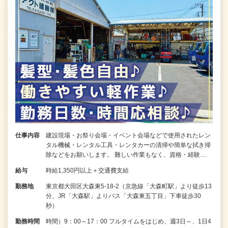
仕事内容
建設現場・お祭り会場・イベント会場などで使用されたレン
タル機械・レンタル工具・レンタカーの清掃や簡単な拭き掃
除などをお願いします。 難しい作業もなく、資格・経験…
給与
時給1,350円以上＋交通費支給
勤務地
東京都大田区大森東5-18-2（京急線「大森町駅」より徒歩13
分、JR「大森駅」よりバス「大森東五丁目」下車徒歩30
秒）
勤務時間
時間）9：00～17：00 フルタイムをはじめ、週3日～、1日4