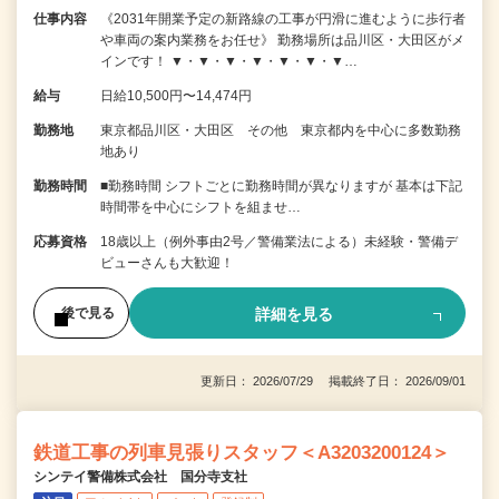
仕事内容
《2031年開業予定の新路線の工事が円滑に進むように歩行者
や車両の案内業務をお任せ》 勤務場所は品川区・大田区がメ
インです！ ▼・▼・▼・▼・▼・▼・▼…
給与
日給10,500円〜14,474円
勤務地
東京都品川区・大田区 その他 東京都内を中心に多数勤務
地あり
勤務時間
■勤務時間 シフトごとに勤務時間が異なりますが 基本は下記
時間帯を中心にシフトを組ませ…
応募資格
18歳以上（例外事由2号／警備業法による）未経験・警備デ
ビューさんも大歓迎！
詳細を見る
後で見る
更新日： 2026/07/29 掲載終了日： 2026/09/01
鉄道工事の列車見張りスタッフ＜A3203200124＞
シンテイ警備株式会社 国分寺支社