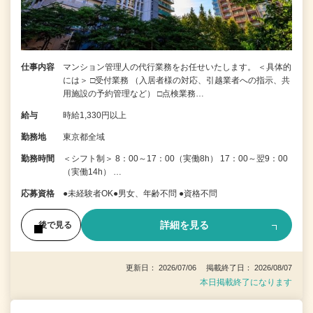
仕事内容
マンション管理人の代行業務をお任せいたします。 ＜具体的
には＞ □受付業務 （入居者様の対応、引越業者への指示、共
用施設の予約管理など） □点検業務…
給与
時給1,330円以上
勤務地
東京都全域
勤務時間
＜シフト制＞ 8：00～17：00（実働8h） 17：00～翌9：00
（実働14h） …
応募資格
●未経験者OK●男女、年齢不問 ●資格不問
詳細を見る
後で見る
更新日： 2026/07/06 掲載終了日： 2026/08/07
本日掲載終了になります