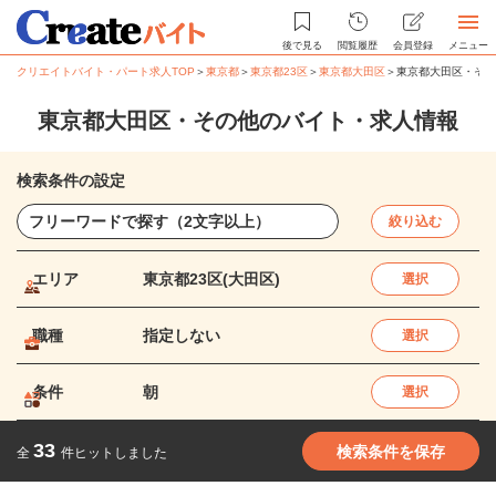
後で見る
閲覧履歴
会員登録
メニュー
クリエイトバイト・パート求人TOP
＞
東京都
＞
東京都23区
＞
東京都大田区
＞
東京都大田区・その
東京都大田区・その他のバイト・求人情報
検索条件の設定
絞り込む
エリア
東京都23区(大田区)
選択
職種
指定しない
選択
条件
朝
選択
33
検索条件を保存
全
件ヒットしました