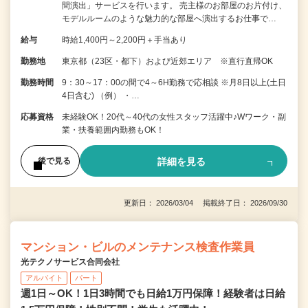
間演出」サービスを行います。 売主様のお部屋のお片付け、
モデルルームのような魅力的な部屋へ演出するお仕事で…
給与
時給1,400円～2,200円＋手当あり
勤務地
東京都（23区・都下）および近郊エリア ※直行直帰OK
勤務時間
9：30～17：00の間で4～6H勤務で応相談 ※月8日以上(土日
4日含む) （例） ・…
応募資格
未経験OK！20代～40代の女性スタッフ活躍中♪Wワーク・副
業・扶養範囲内勤務もOK！
詳細を見る
後で見る
更新日： 2026/03/04 掲載終了日： 2026/09/30
マンション・ビルのメンテナンス検査作業員
光テクノサービス合同会社
アルバイト
パート
週1日～OK！1日3時間でも日給1万円保障！経験者は日給