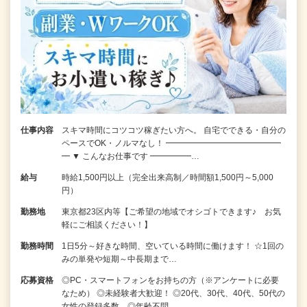
仕事内容
スキマ時間にコツコツ稼ぎたい方へ。 自宅でできる・自分の
ペースでOK・ノルマなし！ ━━━━━━━━━━━━━━
━ ▼ こんなお仕事です ━━━━━…
給与
時給1,500円以上（完全出来高制／時間額1,500円～5,000
円）
勤務地
東京都23区内等【ご希望の地域でオシゴトできます♪ お気
軽にご相談ください！】
勤務時間
1日5分～好きな時間、空いている時間に働けます！ ☆1回の
みの単発や短期～中長期まで…
応募資格
◎PC・スマートフォンをお持ちの方（※アンケートに必要
なため） ◎未経験者大歓迎！ ◎20代、30代、40代、50代の
女性の登録多数 ◎年齢不問