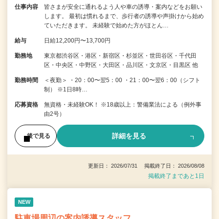
仕事内容
皆さまが安全に通れるよう人や車の誘導・案内などをお願い
します。 最初は慣れるまで、歩行者の誘導や声掛けから始め
ていただきます。 未経験で始めた方がほとん…
給与
日給12,200円〜13,700円
勤務地
東京都渋谷区・港区・新宿区・杉並区・世田谷区・千代田
区・中央区・中野区・大田区・品川区・文京区・目黒区 他
勤務時間
＜夜勤＞ ・20：00〜翌5：00 ・21：00〜翌6：00（シフト
制） ※1日8時…
応募資格
無資格・未経験OK！ ※18歳以上：警備業法による（例外事
由2号）
詳細を見る
後で見る
更新日： 2026/07/31 掲載終了日： 2026/08/08
掲載終了まであと1日
NEW
駐車場周辺の案内誘導スタッフ