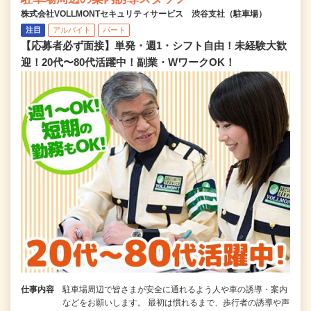
株式会社VOLLMONTセキュリティサービス 渋谷支社（駐車場）
注目
アルバイト
パート
【応募者必ず面接】単発・週1・シフト自由！未経験大歓
迎！20代〜80代活躍中！副業・WワークOK！
仕事内容
駐車場周辺で皆さまが安全に通れるよう人や車の誘導・案内
などをお願いします。 最初は慣れるまで、歩行者の誘導や声