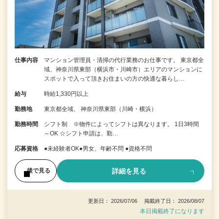
仕事内容
マンション管理員・清掃の代行業務のお仕事です。 東京都全
域、神奈川県東部（横浜市・川崎市）エリアのマンションに
スポットで入って頂きお住まいの方の快適な暮らし…
給与
時給1,330円以上
勤務地
東京都全域、 神奈川県東部（川崎・横浜）
勤務時間
シフト制 ※物件によってシフトは異なります。 1日3時間
～OK ☆シフト申請は、勤…
応募資格
●未経験者OK●男女、年齢不問 ●資格不問
詳細を見る
後で見る
更新日： 2026/07/06 掲載終了日： 2026/08/07
本日掲載終了になります