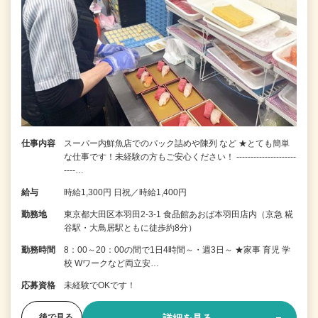
仕事内容
スーパー内鮮魚店でのパック詰めや陳列 など ★とても簡単
な仕事です！未経験の方もご安心ください！ ---------------------
----…
給与
時給1,300円 日祝／時給1,400円
勤務地
東京都大田区本羽田2-3-1 食品館あおば本羽田店内（京急 糀
谷駅・大鳥居駅ともに徒歩約8分）
勤務時間
8：00～20：00の間で1日4時間～・週3日～ ★家事 育児 学
校 Wワークなど両立安…
応募資格
未経験でOKです！
後で見る