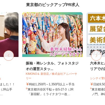
東京都のピックアップPR求人
員
振袖・袴レンタル、フォトスタジ
六本木ヒ
オの運営スタッ...
リアでの案
KIMONO＆ 新宿店／株式会社アニバーサ
込
リー
シンテイ警
しました！！
時給1,250円～1,350円以上＋手当
日給9,5
8（JR山手
東京都渋谷区千駄ヶ谷5-27-3（JR
東京都港
..
「新宿駅」ミライナタワー改...
ノ門、神