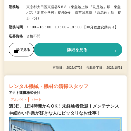
勤務地
東京都大田区東雪谷5-8-8 （東急池上線 「洗足池」駅 東急
バス「池雪小学校」徒歩5分 都営浅草線 「西馬込」駅 徒
歩17分）
勤務時間
7：00～16：00、10：00～19：00 【30分程度変動有り】
応募資格
資格不問
詳細を見る
後で見る
更新日： 2026/07/28 掲載終了日： 2026/10/31
レンタル機械・機材の清掃スタッフ
アクト建機株式会社
アルバイト
パート
週3日、1日4時間からOK！未経験者歓迎！メンテナンス
や細かい作業が好きな人にピッタリなお仕事！