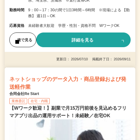
県、埼玉県、茨城県 ※直行直帰OK
勤務時間
9：00～17：30の間で1日3時間～6時間 ※現場による 【勤
務】 週1日～OK
応募資格
未経験者大歓迎 学歴・性別・資格不問 WワークOK
詳細を見る
後で見る
更新日： 2026/07/10 掲載終了日： 2026/09/11
ネットショップのデータ入力・商品登録および発
送軽作業
合同会社Re Start
業務委託
在宅・内職
【Wワーク歓迎！】副業で月15万円前後を見込めるフリ
マアプリ出品の運用サポート！未経験／在宅OK