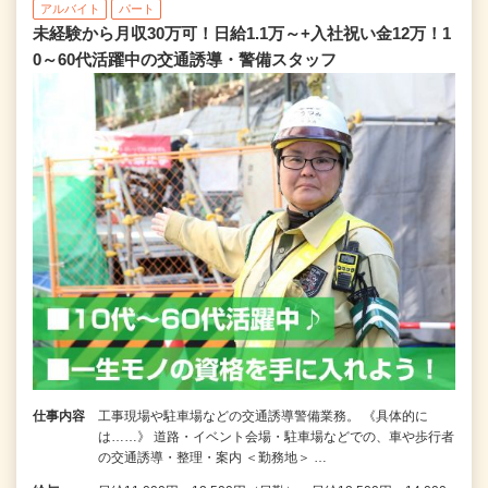
アルバイト
パート
未経験から月収30万可！日給1.1万～+入社祝い金12万！1
0～60代活躍中の交通誘導・警備スタッフ
仕事内容
工事現場や駐車場などの交通誘導警備業務。 《具体的に
は……》 道路・イベント会場・駐車場などでの、車や歩行者
の交通誘導・整理・案内 ＜勤務地＞ …