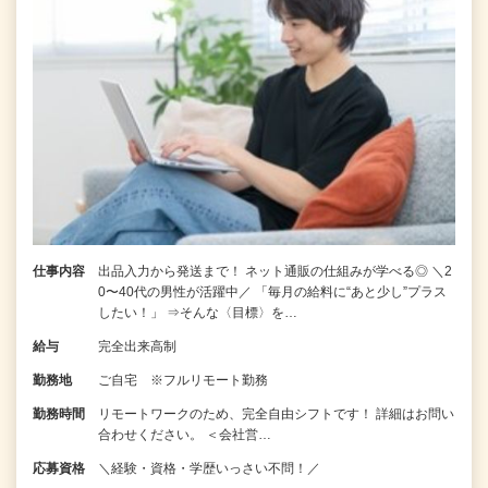
仕事内容
出品入力から発送まで！ ネット通販の仕組みが学べる◎ ＼2
0〜40代の男性が活躍中／ 「毎月の給料に“あと少し”プラス
したい！」 ⇒そんな〈目標〉を…
給与
完全出来高制
勤務地
ご自宅 ※フルリモート勤務
勤務時間
リモートワークのため、完全自由シフトです！ 詳細はお問い
合わせください。 ＜会社営…
応募資格
＼経験・資格・学歴いっさい不問！／