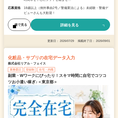
応募資格
18歳以上（例外事由2号／警備業法による）未経験・警備デ
ビューさんも大歓迎！
詳細を見る
後で見る
更新日： 2026/07/29 掲載終了日： 2026/09/01
化粧品・サプリの在宅データ入力
株式会社リアル・フェイス
業務委託
登録制
在宅・内職
副業・Wワークにぴったり！スキマ時間に自宅でコツコ
ツお小遣い稼ぎ♪＜東京都＞