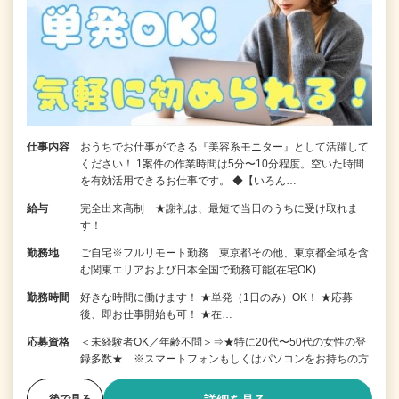
仕事内容
おうちでお仕事ができる『美容系モニター』として活躍して
ください！ 1案件の作業時間は5分〜10分程度。空いた時間
を有効活用できるお仕事です。 ◆【いろん…
給与
完全出来高制 ★謝礼は、最短で当日のうちに受け取れま
す！
勤務地
ご自宅※フルリモート勤務 東京都その他、東京都全域を含
む関東エリアおよび日本全国で勤務可能(在宅OK)
勤務時間
好きな時間に働けます！ ★単発（1日のみ）OK！ ★応募
後、即お仕事開始も可！ ★在…
応募資格
＜未経験者OK／年齢不問＞⇒★特に20代〜50代の女性の登
録多数★ ※スマートフォンもしくはパソコンをお持ちの方