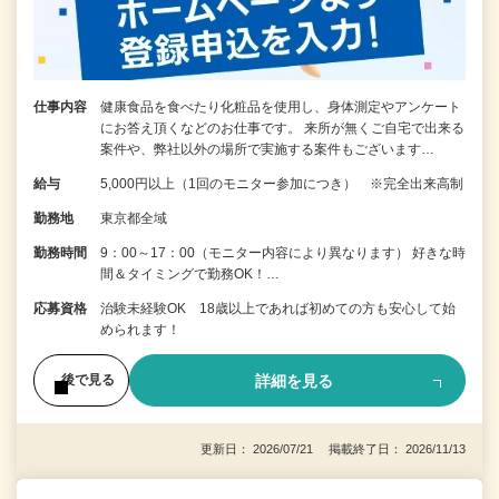
仕事内容
健康食品を食べたり化粧品を使用し、身体測定やアンケート
にお答え頂くなどのお仕事です。 来所が無くご自宅で出来る
案件や、弊社以外の場所で実施する案件もございます…
給与
5,000円以上（1回のモニター参加につき） ※完全出来高制
勤務地
東京都全域
勤務時間
9：00～17：00（モニター内容により異なります） 好きな時
間＆タイミングで勤務OK！…
応募資格
治験未経験OK 18歳以上であれば初めての方も安心して始
められます！
詳細を見る
後で見る
更新日： 2026/07/21 掲載終了日： 2026/11/13