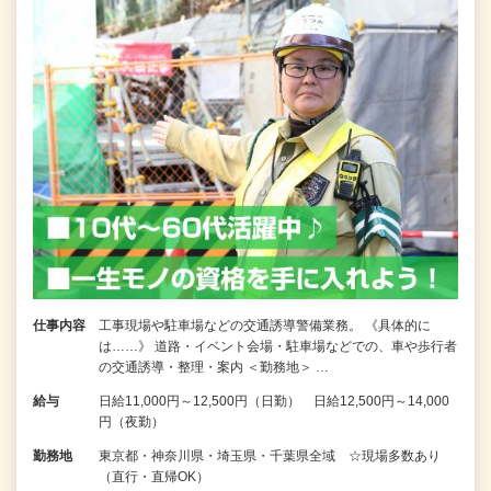
仕事内容
工事現場や駐車場などの交通誘導警備業務。 《具体的に
は……》 道路・イベント会場・駐車場などでの、車や歩行者
の交通誘導・整理・案内 ＜勤務地＞ …
給与
日給11,000円～12,500円（日勤） 日給12,500円～14,000
円（夜勤）
勤務地
東京都・神奈川県・埼玉県・千葉県全域 ☆現場多数あり
（直行・直帰OK）