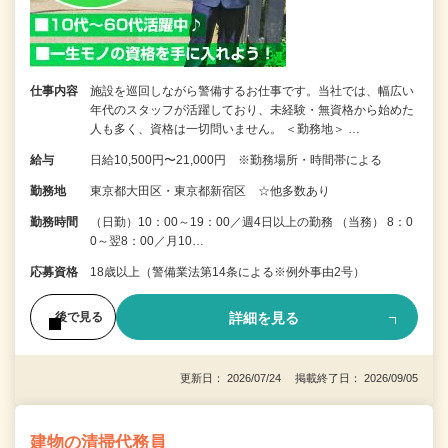
仕事内容
施設を巡回しながら警備するお仕事です。当社では、幅広い
年代のスタッフが活躍しており、未経験・無資格から始めた
人も多く、資格は一切問いません。 ＜勤務地＞ …
給与
日給10,500円〜21,000円 ※勤務場所・時間帯による
勤務地
東京都大田区・東京都新宿区 ☆他多数あり
勤務時間
（日勤）10：00～19：00／週4日以上の勤務 （当務） 8：0
0～翌8：00／月10…
応募資格
18歳以上（警備業法第14条による※例外事由2号）
詳細を見る
後で見る
更新日： 2026/07/24 掲載終了日： 2026/09/05
建物の清掃代務員