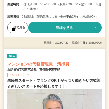
勤務時間
《日勤》08：00～17：00 《夜勤》20：00～翌5：00 ※週
3日〜勤務O…
応募資格
18歳以上（警備業法による※例外事由2号）、未経験OK！
詳細を見る
後で見る
更新日： 2026/07/22 掲載終了日： 2026/09/05
NEW
マンションの代務管理員・清掃員
近鉄住宅管理株式会社 首都圏事業本部
アルバイト
パート
未経験スタート・ブランクOK！がっつり働きたい方歓迎
☆新しいスタートを応援します！！