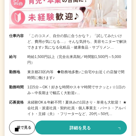
仕事内容
「このコスメ、自分の肌に合うかな？」「試してみたいけ
ど、費用が気になる…」 そんな気持ち、美容モニターで解決
できます♪ 気になる化粧品・健康食品・サプリメン…
給与
時給1,500円以上（完全出来高制／時間額1,500円～5,000
円）
勤務地
東京都23区内等 ◆勤務地多数♪ご自宅やお近くの店舗で間
時間に働けます♪
勤務時間
1日5分～OK！好きな時間やスキマ時間でサクッと♪ ☆1日の
み～中長期まで幅広く大歓迎♪…
応募資格
未経験OK＆年齢不問！夏休みの1回きり・単発も大歓迎！ ★
会社員・派遣社員・契約社員・個人事業主・パート・アルバ
イト・主婦（夫）・フリーターなど、20代～50代…
詳細を見る
後で見る