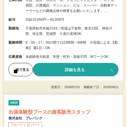
仕事内容
学校、役所、市民ホール、ショッピングセンター、ホテル、
病院、介護施設、マンション、ビル、スーパー、自動車ディ
ーラーなどの建物点検や検査をお願いいたします。 …
給与
日給10,000円～40,000円
勤務地
千葉県柏市布施2193／現場は千葉県、東京23区、神奈川
県、埼玉県、茨城県 ※直行直帰OK
勤務時間
9：00～17：30の間で1日3時間～6時間 ※現場による 【勤
務】 週1日～OK
応募資格
未経験者大歓迎 学歴・性別・資格不問 WワークOK
詳細を見る
後で見る
更新日： 2026/07/10 掲載終了日： 2026/09/11
NEW
出張体験型ブースの接客販売スタッフ
株式会社 プレバンク
アルバイト
パート