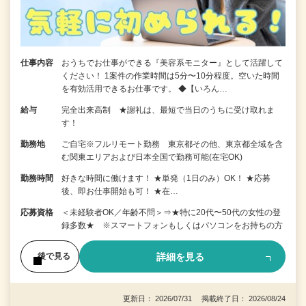
仕事内容
おうちでお仕事ができる『美容系モニター』として活躍して
ください！ 1案件の作業時間は5分〜10分程度。空いた時間
を有効活用できるお仕事です。 ◆【いろん…
給与
完全出来高制 ★謝礼は、最短で当日のうちに受け取れま
す！
勤務地
ご自宅※フルリモート勤務 東京都その他、東京都全域を含
む関東エリアおよび日本全国で勤務可能(在宅OK)
勤務時間
好きな時間に働けます！ ★単発（1日のみ）OK！ ★応募
後、即お仕事開始も可！ ★在…
応募資格
＜未経験者OK／年齢不問＞⇒★特に20代〜50代の女性の登
録多数★ ※スマートフォンもしくはパソコンをお持ちの方
詳細を見る
後で見る
更新日： 2026/07/31 掲載終了日： 2026/08/24