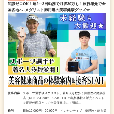
知識ゼロOK！週2～3日勤務で月収30万も！旅行感覚で全
国各地へ♪メダリスト御用達の美容健康グッズ☆
仕事内容
スポーツ選手やメダリスト、著名人も数多く御用達の健康器
具（DENBA Health、CATCH-I）の無料体験＆販売イベント
を正規代理店として全国催事場にて開催…
給与
日給12,000円～20,000円＋インセンティブ ※経験・能力等