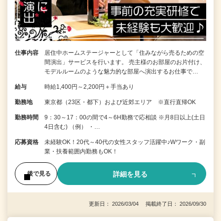
仕事内容
居住中ホームステージャーとして「住みながら売るための空
間演出」サービスを行います。 売主様のお部屋のお片付け、
モデルルームのような魅力的な部屋へ演出するお仕事で…
給与
時給1,400円～2,200円＋手当あり
勤務地
東京都（23区・都下）および近郊エリア ※直行直帰OK
勤務時間
9：30～17：00の間で4～6H勤務で応相談 ※月8日以上(土日
4日含む) （例） ・…
応募資格
未経験OK！20代～40代の女性スタッフ活躍中♪Wワーク・副
業・扶養範囲内勤務もOK！
詳細を見る
後で見る
更新日： 2026/03/04 掲載終了日： 2026/09/30