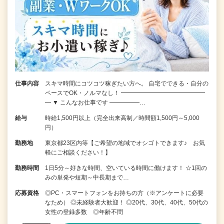
仕事内容
スキマ時間にコツコツ稼ぎたい方へ。 自宅でできる・自分の
ペースでOK・ノルマなし！ ━━━━━━━━━━━━━━
━ ▼ こんなお仕事です ━━━━━…
給与
時給1,500円以上（完全出来高制／時間額1,500円～5,000
円）
勤務地
東京都23区内等【ご希望の地域でオシゴトできます♪ お気
軽にご相談ください！】
勤務時間
1日5分～好きな時間、空いている時間に働けます！ ☆1回の
みの単発や短期～中長期まで…
応募資格
◎PC・スマートフォンをお持ちの方（※アンケートに必要
なため） ◎未経験者大歓迎！ ◎20代、30代、40代、50代の
女性の登録多数 ◎年齢不問