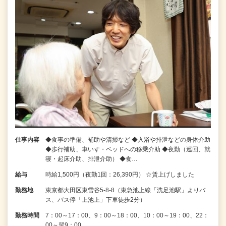
仕事内容
◆食事の準備、補助や清掃など ◆入浴や排泄などの身体介助
◆歩行補助、車いす・ベッドへの移乗介助 ◆夜勤（巡回、就
寝・起床介助、排泄介助） ◆食…
給与
時給1,500円（夜勤1回：26,390円） ☆賃上げしました
勤務地
東京都大田区東雪谷5‐8‐8（東急池上線「洗足池駅」よりバ
ス、バス停「上池上」下車徒歩2分）
勤務時間
7：00～17：00、9：00～18：00、10：00～19：00、22：
00～翌9：00…