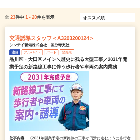
23
1
-
20
全
件中
件を表示
交通誘導スタッフ＜A3203200124＞
シンテイ警備株式会社 国分寺支社
注目
アルバイト
パート
登録制
品川区・大田区メイン＼歴史に残る大型工事／2031年開
業予定の新路線工事に伴う歩行者や車両の案内業務
仕事内容
《2031年開業予定の新路線の工事が円滑に進むように歩行者