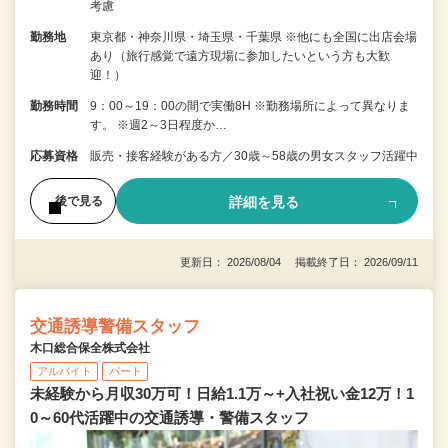
考慮
勤務地
東京都・神奈川県・埼玉県・千葉県 ※他にも全国に出店会場
あり（旅行感覚で遠方現場に参加したいという方も大歓
迎！）
勤務時間
9：00～19：00の間で実働8H ※勤務場所によって異なりま
す。 ※週2～3日程度か…
応募資格
販売・接客経験がある方／30歳～58歳の男女スタッフ活躍中
詳細を見る
後で見る
更新日： 2026/08/04 掲載終了日： 2026/09/11
交通誘導警備スタッフ
木口総合保全株式会社
アルバイト
パート
未経験から月収30万可！日給1.1万～+入社祝い金12万！1
0～60代活躍中の交通誘導・警備スタッフ