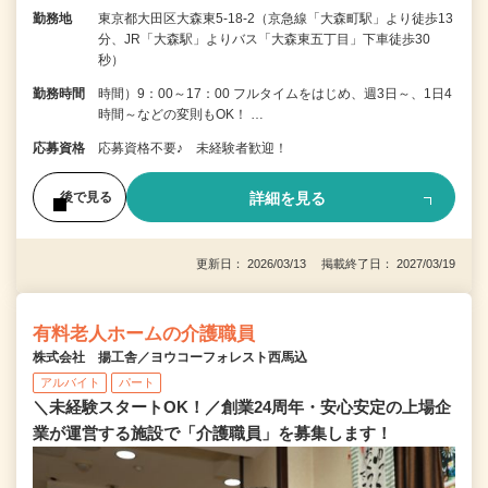
勤務地
東京都大田区大森東5-18-2（京急線「大森町駅」より徒歩13
分、JR「大森駅」よりバス「大森東五丁目」下車徒歩30
秒）
勤務時間
時間）9：00～17：00 フルタイムをはじめ、週3日～、1日4
時間～などの変則もOK！ …
応募資格
応募資格不要♪ 未経験者歓迎！
詳細を見る
後で見る
更新日： 2026/03/13 掲載終了日： 2027/03/19
有料老人ホームの介護職員
株式会社 揚工舎／ヨウコーフォレスト西馬込
アルバイト
パート
＼未経験スタートOK！／創業24周年・安心安定の上場企
業が運営する施設で「介護職員」を募集します！