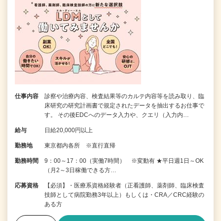
仕事内容
診察や治療内容、検査結果等のカルテ内容等を読み取り、臨
床研究の研究計画書で規定されたデータを抽出するお仕事で
す。 その後EDCへのデータ入力や、クエリ（入力内…
給与
日給20,000円以上
勤務地
東京都内各所 ※直行直帰
勤務時間
9：00～17：00（実働7時間） ※変動有 ★平日週1日～OK
（月2～3日稼働できる方…
応募資格
【必須】・医療系資格経験者（正看護師、薬剤師、臨床検査
技師として病院勤務3年以上）もしくは・CRA／CRC経験の
ある方