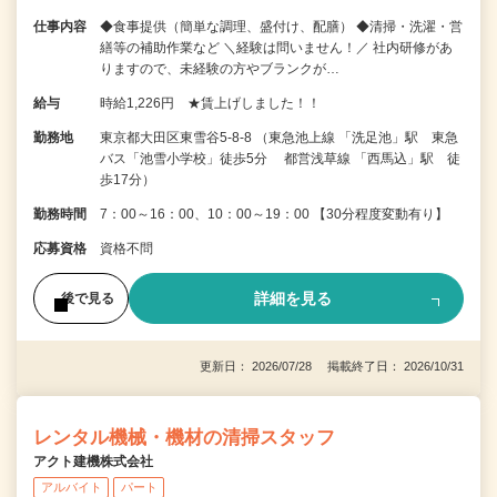
仕事内容
◆食事提供（簡単な調理、盛付け、配膳） ◆清掃・洗濯・営
繕等の補助作業など ＼経験は問いません！／ 社内研修があ
りますので、未経験の方やブランクが…
給与
時給1,226円 ★賃上げしました！！
勤務地
東京都大田区東雪谷5-8-8 （東急池上線 「洗足池」駅 東急
バス「池雪小学校」徒歩5分 都営浅草線 「西馬込」駅 徒
歩17分）
勤務時間
7：00～16：00、10：00～19：00 【30分程度変動有り】
応募資格
資格不問
詳細を見る
後で見る
更新日： 2026/07/28 掲載終了日： 2026/10/31
レンタル機械・機材の清掃スタッフ
アクト建機株式会社
アルバイト
パート