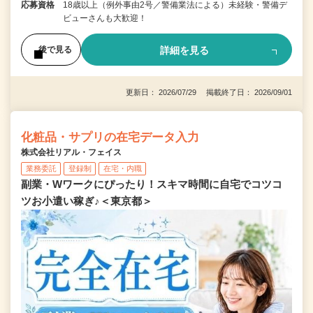
応募資格
18歳以上（例外事由2号／警備業法による）未経験・警備デ
ビューさんも大歓迎！
詳細を見る
後で見る
更新日： 2026/07/29 掲載終了日： 2026/09/01
化粧品・サプリの在宅データ入力
株式会社リアル・フェイス
業務委託
登録制
在宅・内職
副業・Wワークにぴったり！スキマ時間に自宅でコツコ
ツお小遣い稼ぎ♪＜東京都＞