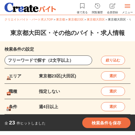
後で見る
閲覧履歴
会員登録
メニュー
クリエイトバイト・パート求人TOP
＞
東京都
＞
東京都23区
＞
東京都大田区
＞
東京都大田区・その
東京都大田区・その他のバイト・求人情報
検索条件の設定
絞り込む
エリア
東京都23区(大田区)
選択
職種
指定しない
選択
条件
週4日以上
選択
23
検索条件を保存
全
件ヒットしました