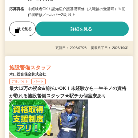
応募資格
未経験者OK！認知症介護基礎研修（入職後の受講可）※初
任者研修／ヘルパー2級 以上
詳細を見る
後で見る
更新日： 2026/07/28 掲載終了日： 2026/10/31
施設警備スタッフ
木口総合保全株式会社
アルバイト
パート
最大12万の祝金&前払いOK！未経験から一生モノの資格
が取れる施設警備スタッフ★駅チカ個室寮あり