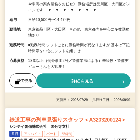
や車両の案内業務をお任せ》 勤務場所は品川区・大田区がメ
インです！ ▼・▼・▼・▼・▼・▼・▼…
給与
日給10,500円〜14,474円
勤務地
東京都品川区・大田区 その他 東京都内を中心に多数勤務
地あり
勤務時間
■勤務時間 シフトごとに勤務時間が異なりますが 基本は下記
時間帯を中心にシフトを組ませ…
応募資格
18歳以上（例外事由2号／警備業法による）未経験・警備デ
ビューさんも大歓迎！
詳細を見る
後で見る
更新日： 2026/07/29 掲載終了日： 2026/09/01
鉄道工事の列車見張りスタッフ＜A3203200124＞
シンテイ警備株式会社 国分寺支社
注目
アルバイト
パート
登録制