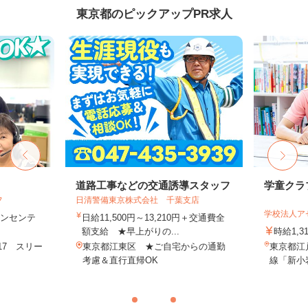
東京都のピックアップPR求人
フ
道路工事などの交通誘導スタッフ
学童クラ
フ
日清警備東京株式会社 千葉支店
学校法人ア
＋インセンテ
日給11,500円～13,210円＋交通費全
額支給 ★早上がりの...
時給1,3
17 スリー
東京都江東区 ★ご自宅からの通勤
東京都江戸
.
考慮＆直行直帰OK
線「新小岩