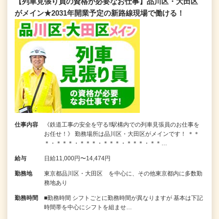
【列車見張り員の資格が必要なお仕事】品川区・大田区
がメイン★2031年開業予定の新路線現場で働ける！
仕事内容
《鉄道工事の安全を守る!!駅構内での列車見張員のお仕事を
お任せ！》 勤務場所は品川区・大田区がメインです！ ＊＊
＊・＊＊＊・＊＊＊・＊＊＊・＊＊＊・＊＊…
給与
日給11,000円〜14,474円
勤務地
東京都品川区・大田区 を中心に、その他東京都内に多数勤
務地あり
勤務時間
■勤務時間 シフトごとに勤務時間が異なりますが 基本は下記
時間帯を中心にシフトを組ませ…