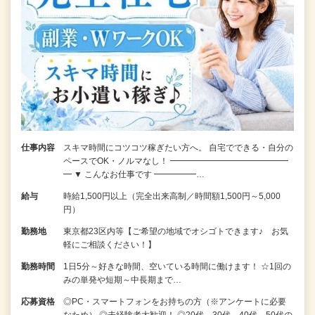
仕事内容
スキマ時間にコツコツ稼ぎたい方へ。 自宅でできる・自分の
ペースでOK・ノルマなし！ ━━━━━━━━━━━━━━
━ ▼ こんなお仕事です ━━━━━…
給与
時給1,500円以上（完全出来高制／時間額1,500円～5,000
円）
勤務地
東京都23区内等【ご希望の地域でオシゴトできます♪ お気
軽にご相談ください！】
勤務時間
1日5分～好きな時間、空いている時間に働けます！ ☆1回の
みの単発や短期～中長期まで…
応募資格
◎PC・スマートフォンをお持ちの方（※アンケートに必要