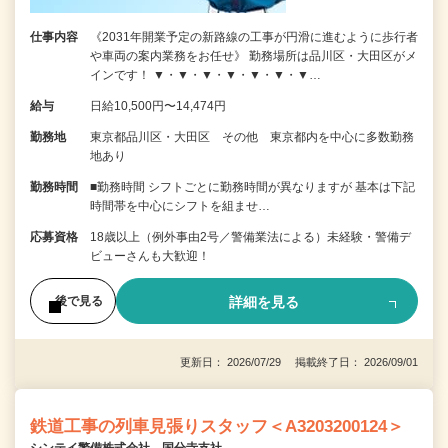
仕事内容
《2031年開業予定の新路線の工事が円滑に進むように歩行者
や車両の案内業務をお任せ》 勤務場所は品川区・大田区がメ
インです！ ▼・▼・▼・▼・▼・▼・▼…
給与
日給10,500円〜14,474円
勤務地
東京都品川区・大田区 その他 東京都内を中心に多数勤務
地あり
勤務時間
■勤務時間 シフトごとに勤務時間が異なりますが 基本は下記
時間帯を中心にシフトを組ませ…
応募資格
18歳以上（例外事由2号／警備業法による）未経験・警備デ
ビューさんも大歓迎！
詳細を見る
後で見る
更新日： 2026/07/29 掲載終了日： 2026/09/01
鉄道工事の列車見張りスタッフ＜A3203200124＞