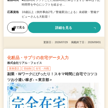
勤務時間
■勤務時間 シフトごとに勤務時間が異なりますが 基本は下記
時間帯を中心にシフトを組ませ…
応募資格
18歳以上（例外事由2号／警備業法による）未経験・警備デ
ビューさんも大歓迎！
詳細を見る
後で見る
更新日： 2026/07/29 掲載終了日： 2026/09/01
化粧品・サプリの在宅データ入力
株式会社リアル・フェイス
業務委託
登録制
在宅・内職
副業・Wワークにぴったり！スキマ時間に自宅でコツコ
ツお小遣い稼ぎ♪＜東京都＞