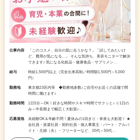
仕事内容
「このコスメ、自分の肌に合うかな？」「試してみたいけ
ど、費用が気になる…」 そんな気持ち、美容モニターで解決
できます♪ 気になる化粧品・健康食品・サプリメン…
給与
時給1,500円以上（完全出来高制／時間額1,500円～5,000
円）
勤務地
東京都23区内等 ◆勤務地多数♪ご自宅やお近くの店舗で間
時間に働けます♪
勤務時間
1日5分～OK！好きな時間やスキマ時間でサクッと♪ ☆1日の
み～中長期まで幅広く大歓迎♪…
応募資格
未経験OK＆年齢不問！夏休みの1回きり・単発も大歓迎！ ★
会社員・派遣社員・契約社員・個人事業主・パート・アルバ
イト・主婦（夫）・フリーターなど、20代～50代…