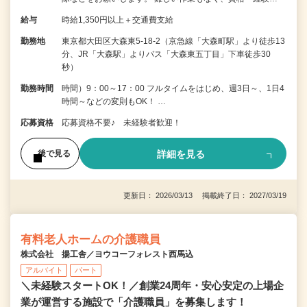
給与
時給1,350円以上＋交通費支給
勤務地
東京都大田区大森東5-18-2（京急線「大森町駅」より徒歩13
分、JR「大森駅」よりバス「大森東五丁目」下車徒歩30
秒）
勤務時間
時間）9：00～17：00 フルタイムをはじめ、週3日～、1日4
時間～などの変則もOK！ …
応募資格
応募資格不要♪ 未経験者歓迎！
詳細を見る
後で見る
更新日： 2026/03/13 掲載終了日： 2027/03/19
有料老人ホームの介護職員
株式会社 揚工舎／ヨウコーフォレスト西馬込
アルバイト
パート
＼未経験スタートOK！／創業24周年・安心安定の上場企
業が運営する施設で「介護職員」を募集します！