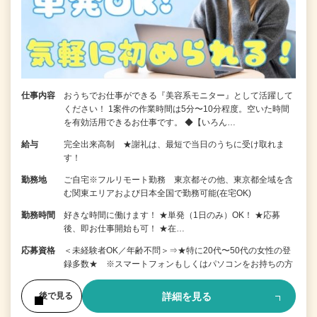
仕事内容
おうちでお仕事ができる『美容系モニター』として活躍して
ください！ 1案件の作業時間は5分〜10分程度。空いた時間
を有効活用できるお仕事です。 ◆【いろん…
給与
完全出来高制 ★謝礼は、最短で当日のうちに受け取れま
す！
勤務地
ご自宅※フルリモート勤務 東京都その他、東京都全域を含
む関東エリアおよび日本全国で勤務可能(在宅OK)
勤務時間
好きな時間に働けます！ ★単発（1日のみ）OK！ ★応募
後、即お仕事開始も可！ ★在…
応募資格
＜未経験者OK／年齢不問＞⇒★特に20代〜50代の女性の登
録多数★ ※スマートフォンもしくはパソコンをお持ちの方
詳細を見る
後で見る