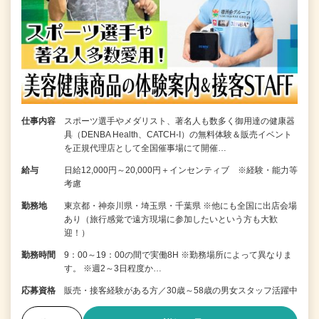
仕事内容
スポーツ選手やメダリスト、著名人も数多く御用達の健康器
具（DENBA Health、CATCH-I）の無料体験＆販売イベント
を正規代理店として全国催事場にて開催…
給与
日給12,000円～20,000円＋インセンティブ ※経験・能力等
考慮
勤務地
東京都・神奈川県・埼玉県・千葉県 ※他にも全国に出店会場
あり（旅行感覚で遠方現場に参加したいという方も大歓
迎！）
勤務時間
9：00～19：00の間で実働8H ※勤務場所によって異なりま
す。 ※週2～3日程度か…
応募資格
販売・接客経験がある方／30歳～58歳の男女スタッフ活躍中