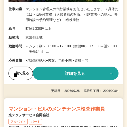
仕事内容
マンション管理人の代行業務をお任せいたします。 ＜具体的
には＞ □受付業務 （入居者様の対応、引越業者への指示、共
用施設の予約管理など） □点検業務…
給与
時給1,330円以上
勤務地
東京都全域
勤務時間
＜シフト制＞ 8：00～17：00（実働8h） 17：00～翌9：00
（実働14h） …
応募資格
●未経験者OK●男女、年齢不問 ●資格不問
詳細を見る
後で見る
更新日： 2026/07/28 掲載終了日： 2026/09/04
マンション・ビルのメンテナンス検査作業員
光テクノサービス合同会社
アルバイト
パート