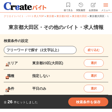
後で見る
閲覧履歴
会員登録
メニュー
クリエイトバイト・パート求人TOP
＞
東京都
＞
東京都23区
＞
東京都大田区
＞
東京都大田区・その
東京都大田区・その他のバイト・求人情報
検索条件の設定
絞り込む
エリア
東京都23区(大田区)
選択
職種
指定しない
選択
条件
平日のみ
選択
26
検索条件を保存
全
件ヒットしました