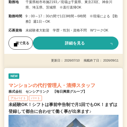
勤務地
千葉県柏市布施2193／現場は千葉県、東京23区、神奈川
県、埼玉県、茨城県 ※直行直帰OK
勤務時間
9：00～17：30の間で1日3時間～6時間 ※現場による 【勤
務】 週1日～OK
応募資格
未経験者大歓迎 学歴・性別・資格不問 WワークOK
詳細を見る
後で見る
更新日： 2026/07/10 掲載終了日： 2026/09/11
NEW
マンションの代行管理人・清掃スタッフ
株式会社 センシアリンク 【毎日興業グループ】
アルバイト
パート
未経験OK！シフトは事前申告制で月1回でもOK！まずは
登録して都合に合わせて働く事が出来ます♪