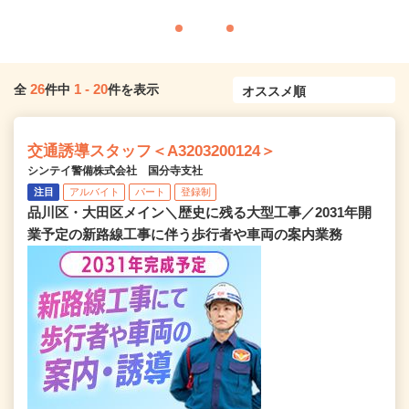
26
1
-
20
全
件中
件を表示
交通誘導スタッフ＜A3203200124＞
シンテイ警備株式会社 国分寺支社
注目
アルバイト
パート
登録制
品川区・大田区メイン＼歴史に残る大型工事／2031年開
業予定の新路線工事に伴う歩行者や車両の案内業務