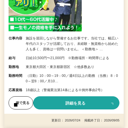
仕事内容
施設を巡回しながら警備するお仕事です。当社では、幅広い
年代のスタッフが活躍しており、未経験・無資格から始めた
人も多く、資格は一切問いません。 ＜勤務地＞ …
給与
日給10,500円〜21,000円 ※勤務場所・時間帯による
勤務地
東京都大田区・東京都新宿区 ☆他多数あり
勤務時間
（日勤）10：00～19：00／週4日以上の勤務 （当務） 8：0
0～翌8：00／月10…
応募資格
18歳以上（警備業法第14条による※例外事由2号）
詳細を見る
後で見る
更新日： 2026/07/24 掲載終了日： 2026/09/05