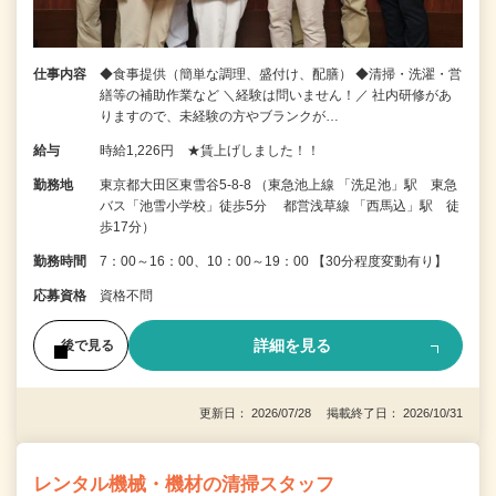
仕事内容
◆食事提供（簡単な調理、盛付け、配膳） ◆清掃・洗濯・営
繕等の補助作業など ＼経験は問いません！／ 社内研修があ
りますので、未経験の方やブランクが…
給与
時給1,226円 ★賃上げしました！！
勤務地
東京都大田区東雪谷5-8-8 （東急池上線 「洗足池」駅 東急
バス「池雪小学校」徒歩5分 都営浅草線 「西馬込」駅 徒
歩17分）
勤務時間
7：00～16：00、10：00～19：00 【30分程度変動有り】
応募資格
資格不問
詳細を見る
後で見る
更新日： 2026/07/28 掲載終了日： 2026/10/31
レンタル機械・機材の清掃スタッフ