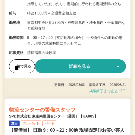
指導していただいたり、定期的に行われる定期清掃の立ち…
給与
時給1,500円＋交通費全額支給
勤務地
東京都中央区他23区内・神奈川県内・埼玉県内・千葉県内な
ど近郊各地
勤務時間
9：00～17：50（支店勤務の場合） ※各物件への出勤の場
合、現場の就業時間に合わせて…
応募資格
清掃指導の経験者
詳細を見る
後で見る
更新日： 2026/08/03 掲載終了日： 2026/08/21
掲載終了まであと12日
物流センターの警備スタッフ
SPD株式会社 東京南巡回センター（蒲田）【KA005】
注目
アルバイト
パート
【警備員】 日勤 9：00～21：00他 現場固定◎お笑い芸人