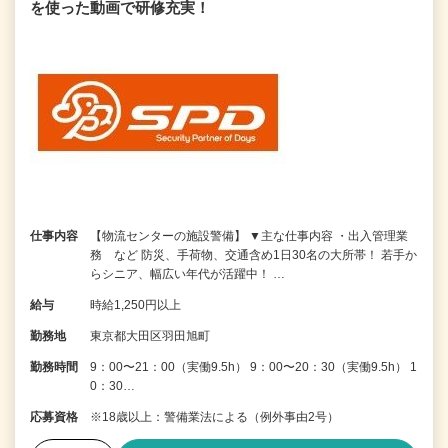
を使った動画で研修充実！
仕事内容
【物流センターの施設警備】 ▼主な仕事内容 ・出入管理業
務 など 防災、手荷物、交通含め1日30名の大所帯！ 若手か
らシニア、幅広い年代が活躍中！ …
給与
時給1,250円以上
勤務地
東京都大田区羽田旭町
勤務時間
9：00〜21：00（実働9.5h） 9：00〜20：30（実働9.5h） 1
0：30…
応募資格
※18歳以上：警備業法による（例外事由2号）