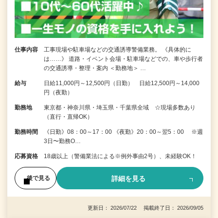
仕事内容
工事現場や駐車場などの交通誘導警備業務。 《具体的に
は……》 道路・イベント会場・駐車場などでの、車や歩行者
の交通誘導・整理・案内 ＜勤務地＞ …
給与
日給11,000円～12,500円（日勤） 日給12,500円～14,000
円（夜勤）
勤務地
東京都・神奈川県・埼玉県・千葉県全域 ☆現場多数あり
（直行・直帰OK）
勤務時間
《日勤》08：00～17：00 《夜勤》20：00～翌5：00 ※週
3日〜勤務O…
応募資格
18歳以上（警備業法による※例外事由2号）、未経験OK！
詳細を見る
後で見る
更新日： 2026/07/22 掲載終了日： 2026/09/05