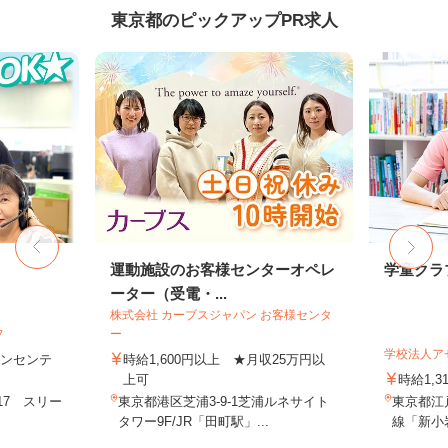
東京都のピックアップPR求人
フ
運動施設のお客様センターオペレ
学童クラ
ーター（受電・...
株式会社 カーブスジャパン お客様センタ
フ
ー
学校法人ア
＋インセンテ
時給1,600円以上 ★月収25万円以
上可
時給1,3
17 スリー
東京都港区芝浦3-9-1芝浦ルネサイト
東京都江戸
.
タワー9F/JR「田町駅」...
線「新小岩