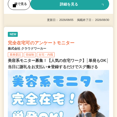
詳細を見る
後で見る
更新日： 2026/08/05 掲載終了日： 2026/08/30
NEW
完全在宅可のアンケートモニター
株式会社 クラウドワーカー
業務委託
登録制
在宅・内職
美容系モニター募集！【人気の在宅ワーク】│単発もOK│
当日に謝礼をお支払い★登録するだけでスグ働ける