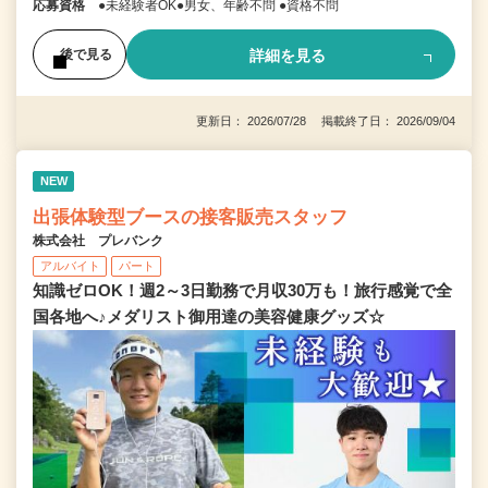
応募資格
●未経験者OK●男女、年齢不問 ●資格不問
詳細を見る
後で見る
更新日： 2026/07/28 掲載終了日： 2026/09/04
NEW
出張体験型ブースの接客販売スタッフ
株式会社 プレバンク
アルバイト
パート
知識ゼロOK！週2～3日勤務で月収30万も！旅行感覚で全
国各地へ♪メダリスト御用達の美容健康グッズ☆