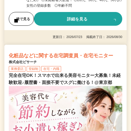
なため） ◎未経験者大歓迎！ ◎20代、30代、40代、50代の
女性の登録多数 ◎年齢不問
詳細を見る
後で見る
更新日： 2026/07/23 掲載終了日： 2026/08/30
化粧品などに関する在宅調査員・在宅モニター
株式会社ビサーチ
業務委託
登録制
在宅・内職
完全在宅OK！スマホで出来る美容モニター大募集！未経
験歓迎♪履歴書・面接不要でスグに働ける！@東京都