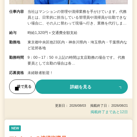
仕事内容
当社はマンションの管理や清掃業務を手がけています。代務
員とは、日常的に担当している管理員や清掃員が出勤できな
い場合に、その人に替わって現場へ行き、業務を代行しま…
給与
時給1,320円＋交通費全額支給
勤務地
東京都中央区他23区内・神奈川県内・埼玉県内・千葉県内な
ど近郊各地
勤務時間
9：00～17：50 ※上記の時間は支店勤務の場合です。 代務
要員として出勤の場合は各…
応募資格
未経験者歓迎！
詳細を見る
後で見る
更新日： 2026/08/03 掲載終了日： 2026/08/21
掲載終了まであと12日
NEW