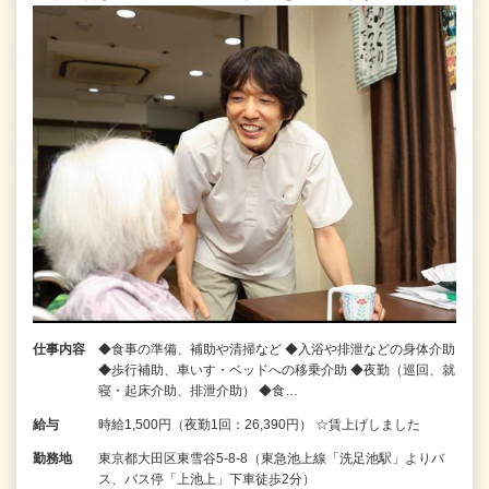
仕事内容
◆食事の準備、補助や清掃など ◆入浴や排泄などの身体介助
◆歩行補助、車いす・ベッドへの移乗介助 ◆夜勤（巡回、就
寝・起床介助、排泄介助） ◆食…
給与
時給1,500円（夜勤1回：26,390円） ☆賃上げしました
勤務地
東京都大田区東雪谷5‐8‐8（東急池上線「洗足池駅」よりバ
ス、バス停「上池上」下車徒歩2分）