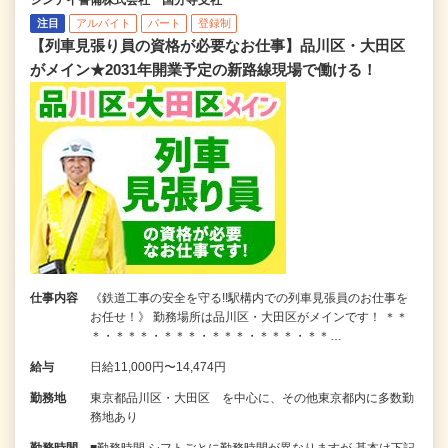
シンテイ警備株式会社 国分寺支社
注目
アルバイト
パート
登録制
【列車見張り員の資格が必要なお仕事】品川区・大田区
がメイン★2031年開業予定の新路線現場で働ける！
仕事内容
《鉄道工事の安全を守る!!駅構内での列車見張員のお仕事を
お任せ！》 勤務場所は品川区・大田区がメインです！ ＊＊
＊・＊＊＊・＊＊＊・＊＊＊・＊＊＊・＊＊…
給与
日給11,000円〜14,474円
勤務地
東京都品川区・大田区 を中心に、その他東京都内に多数勤
務地あり