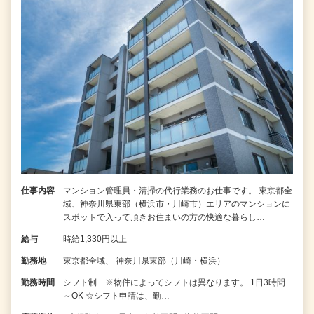
仕事内容
マンション管理員・清掃の代行業務のお仕事です。 東京都全
域、神奈川県東部（横浜市・川崎市）エリアのマンションに
スポットで入って頂きお住まいの方の快適な暮らし…
給与
時給1,330円以上
勤務地
東京都全域、 神奈川県東部（川崎・横浜）
勤務時間
シフト制 ※物件によってシフトは異なります。 1日3時間
～OK ☆シフト申請は、勤…