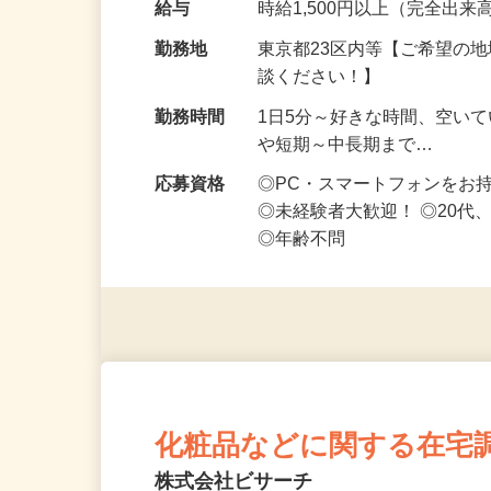
給与
時給1,500円以上（完全出来高
勤務地
東京都23区内等【ご希望の
談ください！】
勤務時間
1日5分～好きな時間、空い
や短期～中長期まで…
応募資格
◎PC・スマートフォンをお
◎未経験者大歓迎！ ◎20代
◎年齢不問
化粧品などに関する在宅