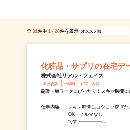
線・東京メトロ南北線「駒...
「若松河田駅」より徒歩
全
31
件中
1
-
20
件を表示
化粧品・サプリの在宅デ
株式会社リアル・フェイス
業務委託
登録制
在宅・内職
副業・Wワークにぴったり！スキマ時間に
仕事内容
スキマ時間にコツコツ稼ぎた
OK・ノルマなし！ ━━━━
です ━━━━━…