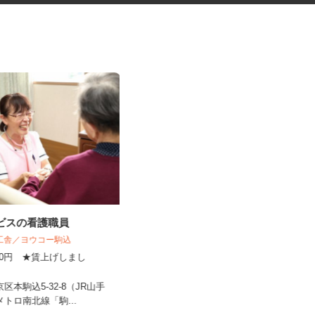
ービスの看護職員
医療材料・医薬品の供給管理
揚工舎／ヨウコー駒込
株式会社 エフエスユニマネジメント
＜国立健康危機管理研究機...
,800円 ★賃上げしまし
！
時給1,250円以上
京区本駒込5-32-8（JR山手
東京都新宿区戸山（都営大江戸線