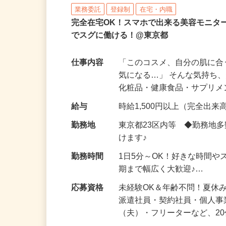
株式会社ビサーチ
業務委託
登録制
在宅・内職
完全在宅OK！スマホで出来る美容モニタ
でスグに働ける！@東京都
仕事内容
「このコスメ、自分の肌に
気になる…」 そんな気持ち
化粧品・健康食品・サプリ
給与
時給1,500円以上（完全出来高
勤務地
東京都23区内等 ◆勤務地
けます♪
勤務時間
1日5分～OK！好きな時間や
期まで幅広く大歓迎♪…
応募資格
未経験OK＆年齢不問！夏休
派遣社員・契約社員・個人