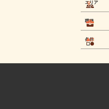
エリア
職種
条件