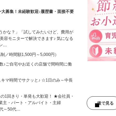
ー大募集！未経験歓迎♪履歴書・面接不要
合うかな？」「試してみたいけど、費用が
、美容モニターで解決できます♪ 気になる
メン…
制／時間額1,500円～5,000円）
多数♪ご自宅やお近くの店舗で間時間に働
スキマ時間でサクッと♪ ☆1日のみ～中長
みの1回きり・単発も大歓迎！ ★会社員・
事業主・パート・アルバイト・主婦
後で見