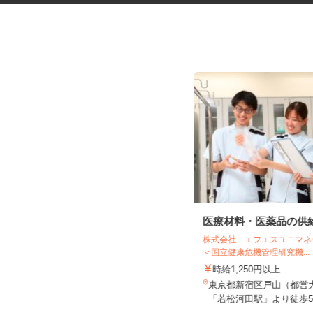
デイサービスの看護職員
医療材料・医薬品の供
株式会社揚工舎／ヨウコー駒込
株式会社 エフエスユニ
＜国立健康危機管理研究機..
時給1,800円 ★賃上げしまし
た！！
時給1,250円以上
東京都文京区本駒込5-32-8（JR山手
東京都新宿区戸山（都