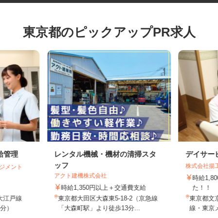
東京都のピックアップPR求人
給管理
レンタル機械・機材の清掃スタ
デイサ
ッフ
株式会社
マネジメント
.
アクト建機株式会社
時給1
時給1,350円以上＋交通費支給
た！
営大江戸線
東京都大田区大森東5-18-2（京急線
東京都文