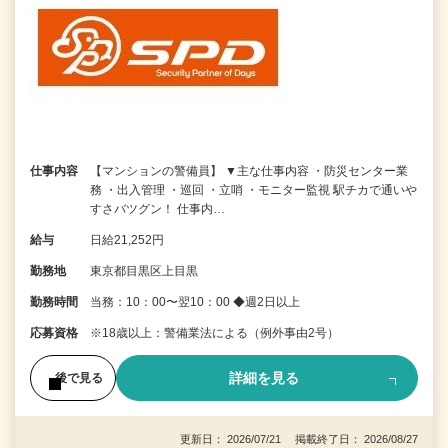
仕事内容
【マンションの警備員】 ▼主な仕事内容 ・防災センター業
務 ・出入管理 ・巡回 ・立哨 ・モニター監視 駅チカで通いや
すさバツグン！ 仕事内…
給与
日給21,252円
勤務地
東京都目黒区上目黒
勤務時間
当務：10：00〜翌10：00 ◆週2日以上
応募資格
※18歳以上：警備業法による（例外事由2号）
詳細を見る
後で見る
更新日： 2026/07/21 掲載終了日： 2026/08/27