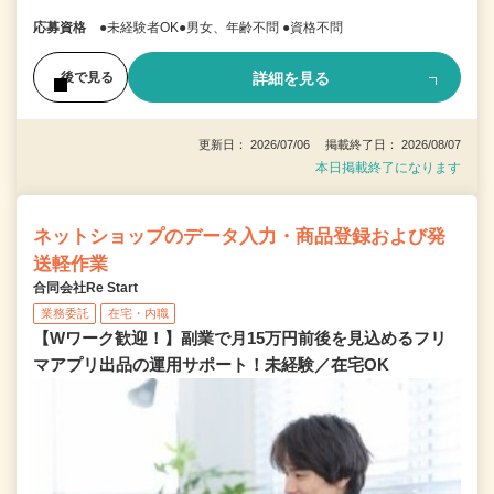
応募資格
●未経験者OK●男女、年齢不問 ●資格不問
詳細を見る
後で見る
更新日： 2026/07/06 掲載終了日： 2026/08/07
本日掲載終了になります
ネットショップのデータ入力・商品登録および発
送軽作業
合同会社Re Start
業務委託
在宅・内職
【Wワーク歓迎！】副業で月15万円前後を見込めるフリ
マアプリ出品の運用サポート！未経験／在宅OK