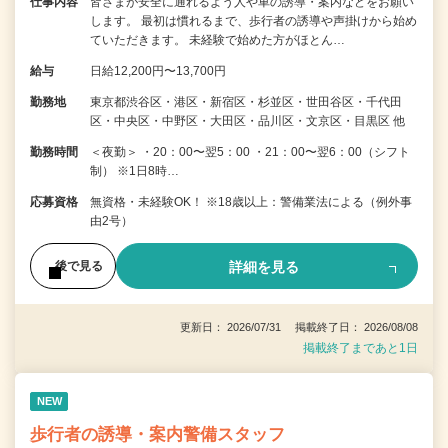
仕事内容
皆さまが安全に通れるよう人や車の誘導・案内などをお願い
します。 最初は慣れるまで、歩行者の誘導や声掛けから始め
ていただきます。 未経験で始めた方がほとん…
給与
日給12,200円〜13,700円
勤務地
東京都渋谷区・港区・新宿区・杉並区・世田谷区・千代田
区・中央区・中野区・大田区・品川区・文京区・目黒区 他
勤務時間
＜夜勤＞ ・20：00〜翌5：00 ・21：00〜翌6：00（シフト
制） ※1日8時…
応募資格
無資格・未経験OK！ ※18歳以上：警備業法による（例外事
由2号）
詳細を見る
後で見る
更新日： 2026/07/31 掲載終了日： 2026/08/08
掲載終了まであと1日
NEW
歩行者の誘導・案内警備スタッフ