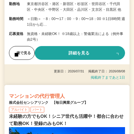
勤務地
東京都渋谷区・港区・新宿区・杉並区・世田谷区・千代田
区・中央区・中野区・大田区・品川区・文京区・目黒区 他
勤務時間
＜日勤＞ ・8：00〜17：00 ・9：00〜18：00 ※1日8時間 週
1日から応…
応募資格
無資格・未経験OK！ ※18歳以上：警備業法による（例外事
由2号）
詳細を見る
後で見る
更新日： 2026/07/31 掲載終了日： 2026/08/08
掲載終了まであと1日
マンションの代行管理人
株式会社センシアリンク 【毎日興業グループ】
アルバイト
パート
未経験の方でもOK！シニア世代も活躍中！都合に合わせ
て勤務OK！登録のみもOK！