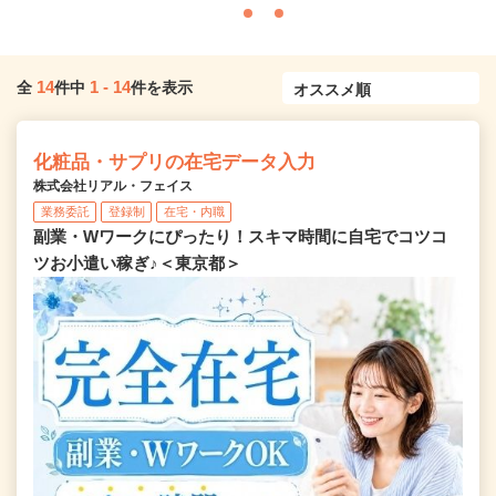
14
1
-
14
全
件中
件を表示
化粧品・サプリの在宅データ入力
株式会社リアル・フェイス
業務委託
登録制
在宅・内職
副業・Wワークにぴったり！スキマ時間に自宅でコツコ
ツお小遣い稼ぎ♪＜東京都＞