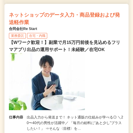
ネットショップのデータ入力・商品登録および発
送軽作業
合同会社Re Start
業務委託
在宅・内職
【Wワーク歓迎！】副業で月15万円前後を見込めるフリ
マアプリ出品の運用サポート！未経験／在宅OK
仕事内容
出品入力から発送まで！ ネット通販の仕組みが学べる◎ ＼2
0〜40代の男性が活躍中／ 「毎月の給料に“あと少し”プラス
したい！」 ⇒そんな〈目標〉を…