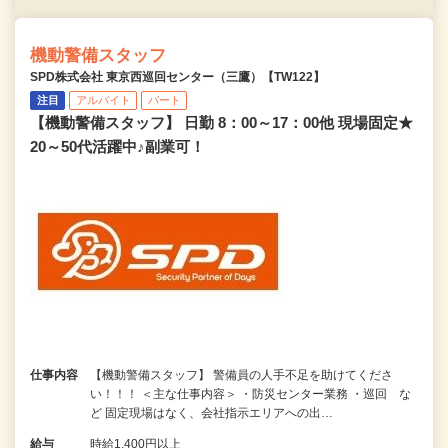
機動警備スタッフ
SPD株式会社 東京西巡回センター（三鷹）【TW122】
注目
アルバイト
パート
【機動警備スタッフ】 日勤 8：00～17：00他 現場固定★
20～50代活躍中♪副業可！
仕事内容
【機動警備スタッフ】 警備員の人手不足を助けてくださ
い！！！ ＜主な仕事内容＞ ・防災センター業務 ・巡回 な
ど 固定現場はなく、会社指示エリアへの出…
給与
時給1,400円以上