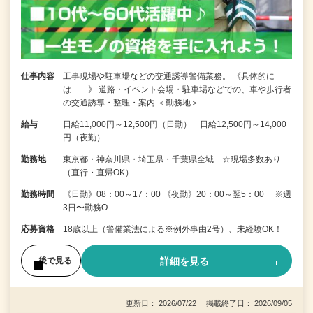
仕事内容
工事現場や駐車場などの交通誘導警備業務。 《具体的に
は……》 道路・イベント会場・駐車場などでの、車や歩行者
の交通誘導・整理・案内 ＜勤務地＞ …
給与
日給11,000円～12,500円（日勤） 日給12,500円～14,000
円（夜勤）
勤務地
東京都・神奈川県・埼玉県・千葉県全域 ☆現場多数あり
（直行・直帰OK）
勤務時間
《日勤》08：00～17：00 《夜勤》20：00～翌5：00 ※週
3日〜勤務O…
応募資格
18歳以上（警備業法による※例外事由2号）、未経験OK！
詳細を見る
後で見る
更新日： 2026/07/22 掲載終了日： 2026/09/05