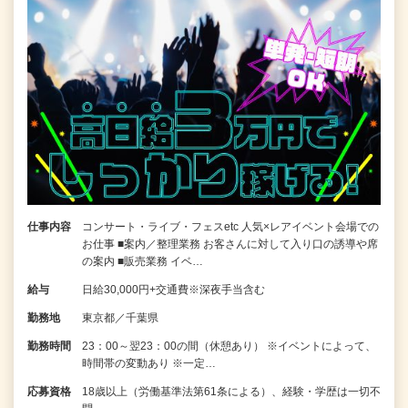
仕事内容
コンサート・ライブ・フェスetc 人気×レアイベント会場での
お仕事 ■案内／整理業務 お客さんに対して入り口の誘導や席
の案内 ■販売業務 イベ…
給与
日給30,000円+交通費※深夜手当含む
勤務地
東京都／千葉県
勤務時間
23：00～翌23：00の間（休憩あり） ※イベントによって、
時間帯の変動あり ※一定…
応募資格
18歳以上（労働基準法第61条による）、経験・学歴は一切不