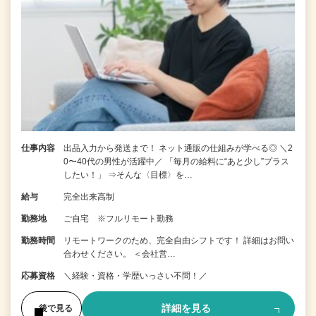
仕事内容
出品入力から発送まで！ ネット通販の仕組みが学べる◎ ＼2
0〜40代の男性が活躍中／ 「毎月の給料に“あと少し”プラス
したい！」 ⇒そんな〈目標〉を…
給与
完全出来高制
勤務地
ご自宅 ※フルリモート勤務
勤務時間
リモートワークのため、完全自由シフトです！ 詳細はお問い
合わせください。 ＜会社営…
応募資格
＼経験・資格・学歴いっさい不問！／
詳細を見る
後で見る