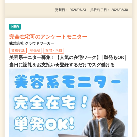
更新日： 2026/07/23 掲載終了日： 2026/08/30
NEW
完全在宅可のアンケートモニター
株式会社 クラウドワーカー
業務委託
登録制
在宅・内職
美容系モニター募集！【人気の在宅ワーク】│単発もOK│
当日に謝礼をお支払い★登録するだけでスグ働ける