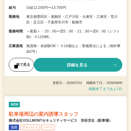
給与
日給12,200円〜13,700円
勤務地
東京都墨田区・葛飾区・江戸川区・台東区・江東区・荒川
区・足立区・千葉県市川市・船橋市
勤務時間
＜夜勤＞ ・20：00〜翌5：00 ・21：00〜翌6：00（シフト
制） ※1日8時…
応募資格
無資格・未経験OK！ ※18歳以上：警備業法による（例外事
由2号）
詳細を見る
後で見る
更新日： 2026/07/31 掲載終了日： 2026/08/08
掲載終了まであと1日
NEW
駐車場周辺の案内誘導スタッフ
株式会社VOLLMONTセキュリティサービス 渋谷支社（駐車場）
注目
アルバイト
パート