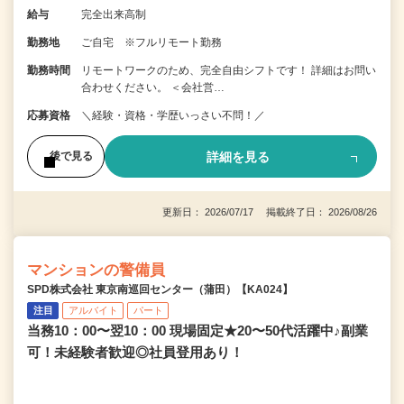
給与
完全出来高制
勤務地
ご自宅 ※フルリモート勤務
勤務時間
リモートワークのため、完全自由シフトです！ 詳細はお問い
合わせください。 ＜会社営…
応募資格
＼経験・資格・学歴いっさい不問！／
詳細を見る
後で見る
更新日： 2026/07/17 掲載終了日： 2026/08/26
マンションの警備員
SPD株式会社 東京南巡回センター（蒲田）【KA024】
注目
アルバイト
パート
当務10：00〜翌10：00 現場固定★20〜50代活躍中♪副業
可！未経験者歓迎◎社員登用あり！