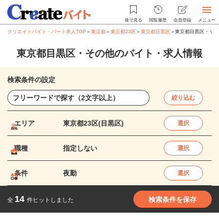
後で見る
閲覧履歴
会員登録
メニュー
クリエイトバイト・パート求人TOP
＞
東京都
＞
東京都23区
＞
東京都目黒区
＞
東京都目黒区・その
東京都目黒区・その他のバイト・求人情報
検索条件の設定
絞り込む
エリア
東京都23区(目黒区)
選択
職種
指定しない
選択
条件
夜勤
選択
14
検索条件を保存
全
件ヒットしました