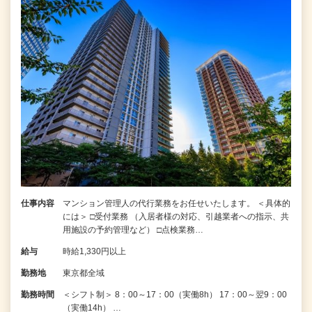
仕事内容
マンション管理人の代行業務をお任せいたします。 ＜具体的
には＞ □受付業務 （入居者様の対応、引越業者への指示、共
用施設の予約管理など） □点検業務…
給与
時給1,330円以上
勤務地
東京都全域
勤務時間
＜シフト制＞ 8：00～17：00（実働8h） 17：00～翌9：00
（実働14h） …