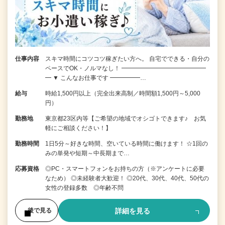
仕事内容
スキマ時間にコツコツ稼ぎたい方へ。 自宅でできる・自分の
ペースでOK・ノルマなし！ ━━━━━━━━━━━━━━
━ ▼ こんなお仕事です ━━━━━…
給与
時給1,500円以上（完全出来高制／時間額1,500円～5,000
円）
勤務地
東京都23区内等【ご希望の地域でオシゴトできます♪ お気
軽にご相談ください！】
勤務時間
1日5分～好きな時間、空いている時間に働けます！ ☆1回の
みの単発や短期～中長期まで…
応募資格
◎PC・スマートフォンをお持ちの方（※アンケートに必要
なため） ◎未経験者大歓迎！ ◎20代、30代、40代、50代の
女性の登録多数 ◎年齢不問
詳細を見る
後で見る