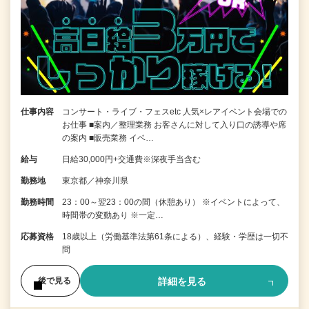
仕事内容
コンサート・ライブ・フェスetc 人気×レアイベント会場での
お仕事 ■案内／整理業務 お客さんに対して入り口の誘導や席
の案内 ■販売業務 イベ…
給与
日給30,000円+交通費※深夜手当含む
勤務地
東京都／神奈川県
勤務時間
23：00～翌23：00の間（休憩あり） ※イベントによって、
時間帯の変動あり ※一定…
応募資格
18歳以上（労働基準法第61条による）、経験・学歴は一切不
問
詳細を見る
後で見る