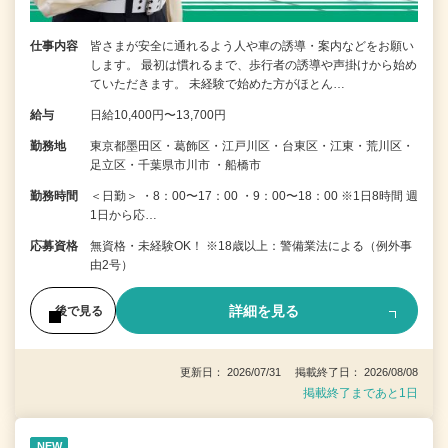
仕事内容
皆さまが安全に通れるよう人や車の誘導・案内などをお願い
します。 最初は慣れるまで、歩行者の誘導や声掛けから始め
ていただきます。 未経験で始めた方がほとん…
給与
日給10,400円〜13,700円
勤務地
東京都墨田区・葛飾区・江戸川区・台東区・江東・荒川区・
足立区・千葉県市川市 ・船橋市
勤務時間
＜日勤＞ ・8：00〜17：00 ・9：00〜18：00 ※1日8時間 週
1日から応…
応募資格
無資格・未経験OK！ ※18歳以上：警備業法による（例外事
由2号）
詳細を見る
後で見る
更新日： 2026/07/31 掲載終了日： 2026/08/08
掲載終了まであと1日
NEW