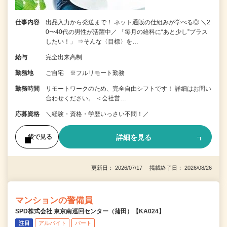
仕事内容
出品入力から発送まで！ ネット通販の仕組みが学べる◎ ＼2
0〜40代の男性が活躍中／ 「毎月の給料に“あと少し”プラス
したい！」 ⇒そんな〈目標〉を…
給与
完全出来高制
勤務地
ご自宅 ※フルリモート勤務
勤務時間
リモートワークのため、完全自由シフトです！ 詳細はお問い
合わせください。 ＜会社営…
応募資格
＼経験・資格・学歴いっさい不問！／
詳細を見る
後で見る
更新日： 2026/07/17 掲載終了日： 2026/08/26
マンションの警備員
SPD株式会社 東京南巡回センター（蒲田）【KA024】
注目
アルバイト
パート