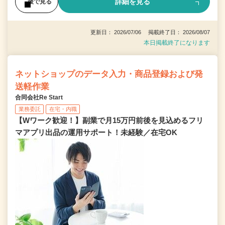
詳細を見る
後で見る
更新日： 2026/07/06 掲載終了日： 2026/08/07
本日掲載終了になります
ネットショップのデータ入力・商品登録および発
送軽作業
合同会社Re Start
業務委託
在宅・内職
【Wワーク歓迎！】副業で月15万円前後を見込めるフリ
マアプリ出品の運用サポート！未経験／在宅OK