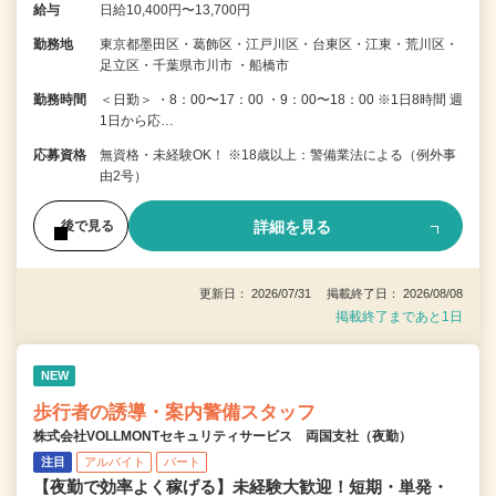
給与
日給10,400円〜13,700円
勤務地
東京都墨田区・葛飾区・江戸川区・台東区・江東・荒川区・
足立区・千葉県市川市 ・船橋市
勤務時間
＜日勤＞ ・8：00〜17：00 ・9：00〜18：00 ※1日8時間 週
1日から応…
応募資格
無資格・未経験OK！ ※18歳以上：警備業法による（例外事
由2号）
詳細を見る
後で見る
更新日： 2026/07/31 掲載終了日： 2026/08/08
掲載終了まであと1日
NEW
歩行者の誘導・案内警備スタッフ
株式会社VOLLMONTセキュリティサービス 両国支社（夜勤）
注目
アルバイト
パート
【夜勤で効率よく稼げる】未経験大歓迎！短期・単発・