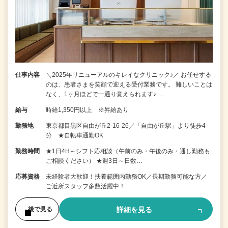
仕事内容
＼2025年リニューアルのキレイなクリニック♪／ お任せする
のは、患者さまを笑顔で迎える受付業務です。 難しいことは
なく、1ヶ月ほどで一通り覚えられます♪ …
給与
時給1,350円以上 ※昇給あり
勤務地
東京都目黒区自由が丘2-16-26／「自由が丘駅」より徒歩4
分 ★自転車通勤OK
勤務時間
★1日4H～シフト応相談（午前のみ・午後のみ・通し勤務も
ご相談ください） ★週3日～日数…
応募資格
未経験者大歓迎！扶養範囲内勤務OK／長期勤務可能な方／
ご近所スタッフ多数活躍中！
詳細を見る
後で見る