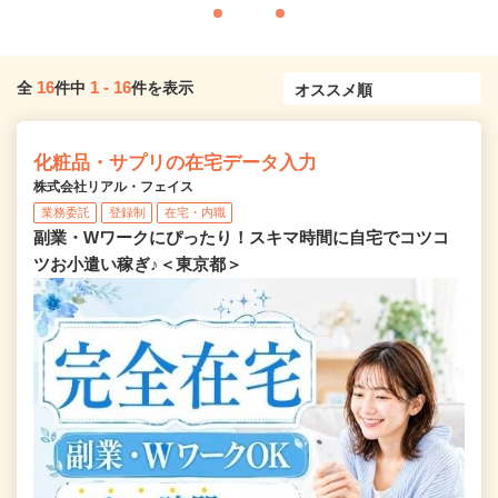
16
1
-
16
全
件中
件を表示
化粧品・サプリの在宅データ入力
株式会社リアル・フェイス
業務委託
登録制
在宅・内職
副業・Wワークにぴったり！スキマ時間に自宅でコツコ
ツお小遣い稼ぎ♪＜東京都＞