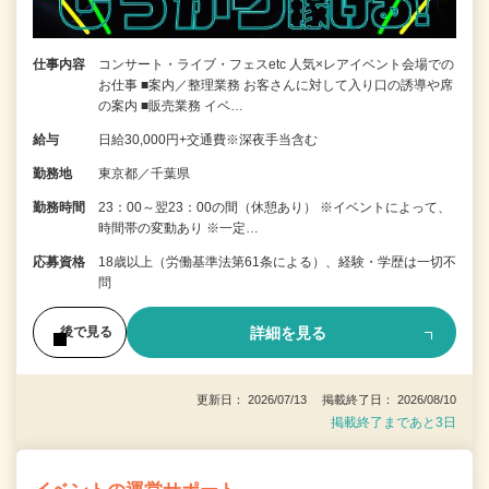
仕事内容
コンサート・ライブ・フェスetc 人気×レアイベント会場での
お仕事 ■案内／整理業務 お客さんに対して入り口の誘導や席
の案内 ■販売業務 イベ…
給与
日給30,000円+交通費※深夜手当含む
勤務地
東京都／千葉県
勤務時間
23：00～翌23：00の間（休憩あり） ※イベントによって、
時間帯の変動あり ※一定…
応募資格
18歳以上（労働基準法第61条による）、経験・学歴は一切不
問
詳細を見る
後で見る
更新日： 2026/07/13 掲載終了日： 2026/08/10
掲載終了まであと3日