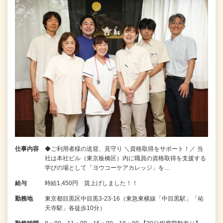
仕事内容
◆ご利用者様の送迎、見守り ＼資格取得をサポート！／ 当
社は本社ビル（東京板橋区）内に職員の資格取得を支援する
学びの場として「ヨウコーケアカレッジ」を…
給与
時給1,450円 賃上げしました！！
勤務地
東京都目黒区中目黒3-23-16（東急東横線「中目黒駅」「祐
天寺駅」各徒歩10分）