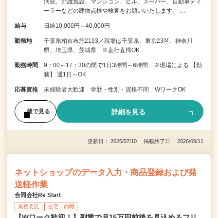
病院、介護施設、マンション、ビル、スーパー、自動車ディ
ーラーなどの建物点検や検査をお願いいたします。 …
給与
日給10,000円～40,000円
勤務地
千葉県柏市布施2193／現場は千葉県、東京23区、神奈川
県、埼玉県、茨城県 ※直行直帰OK
勤務時間
9：00～17：30の間で1日3時間～6時間 ※現場による 【勤
務】 週1日～OK
応募資格
未経験者大歓迎 学歴・性別・資格不問 WワークOK
詳細を見る
後で見る
更新日： 2026/07/10 掲載終了日： 2026/09/11
ネットショップのデータ入力・商品登録および発
送軽作業
合同会社Re Start
業務委託
在宅・内職
【Wワーク歓迎！】副業で月15万円前後を見込めるフリ