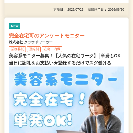
更新日： 2026/07/23 掲載終了日： 2026/08/30
NEW
完全在宅可のアンケートモニター
株式会社 クラウドワーカー
業務委託
登録制
在宅・内職
美容系モニター募集！【人気の在宅ワーク】│単発もOK│
当日に謝礼をお支払い★登録するだけでスグ働ける