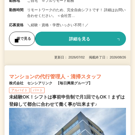
勤務地
ご自宅 ※フルリモート勤務
勤務時間
リモートワークのため、完全自由シフトです！ 詳細はお問い
合わせください。 ＜会社営…
応募資格
＼経験・資格・学歴いっさい不問！／
詳細を見る
後で見る
更新日： 2026/07/02 掲載終了日： 2026/08/26
マンションの代行管理人・清掃スタッフ
株式会社 センシアリンク 【毎日興業グループ】
アルバイト
パート
未経験OK！シフトは事前申告制で月1回でもOK！まずは
登録して都合に合わせて働く事が出来ます♪