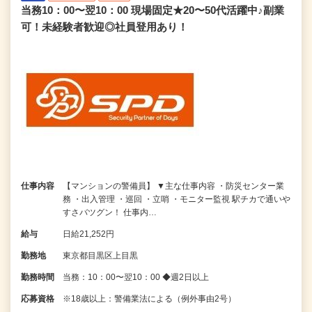
当務10：00〜翌10：00 現場固定★20〜50代活躍中♪副業
可！未経験者歓迎◎社員登用あり！
仕事内容
【マンションの警備員】 ▼主な仕事内容 ・防災センター業
務 ・出入管理 ・巡回 ・立哨 ・モニター監視 駅チカで通いや
すさバツグン！ 仕事内…
給与
日給21,252円
勤務地
東京都目黒区上目黒
勤務時間
当務：10：00〜翌10：00 ◆週2日以上
応募資格
※18歳以上：警備業法による（例外事由2号）