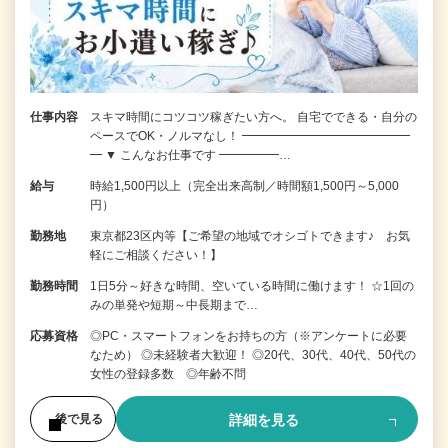
仕事内容
スキマ時間にコツコツ稼ぎたい方へ。 自宅でできる・自分の
ペースでOK・ノルマなし！ ━━━━━━━━━━━━━━
━ ▼ こんなお仕事です ━━━━━…
給与
時給1,500円以上（完全出来高制／時間額1,500円～5,000
円）
勤務地
東京都23区内等【ご希望の地域でオシゴトできます♪ お気
軽にご相談ください！】
勤務時間
1日5分～好きな時間、空いている時間に働けます！ ☆1回の
みの単発や短期～中長期まで…
応募資格
◎PC・スマートフォンをお持ちの方（※アンケートに必要
なため） ◎未経験者大歓迎！ ◎20代、30代、40代、50代の
女性の登録多数 ◎年齢不問
詳細を見る
後で見る