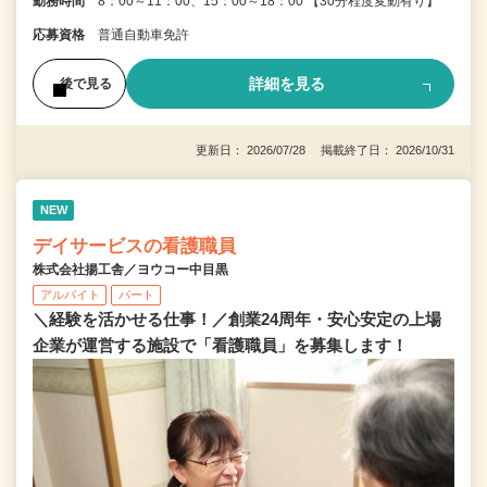
勤務時間
8：00～11：00、15：00～18：00 【30分程度変動有り】
応募資格
普通自動車免許
詳細を見る
後で見る
更新日： 2026/07/28 掲載終了日： 2026/10/31
NEW
デイサービスの看護職員
株式会社揚工舎／ヨウコー中目黒
アルバイト
パート
＼経験を活かせる仕事！／創業24周年・安心安定の上場
企業が運営する施設で「看護職員」を募集します！