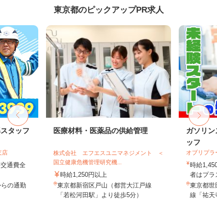
東京都のピックアップPR求人
導スタッフ
医療材料・医薬品の供給管理
ガソリン
ッフ
支店
オブリプラ
株式会社 エフエスユニマネジメント ＜
国立健康危機管理研究機...
円＋交通費全
時給1,
時給1,250円以上
者はプラス
からの通勤
東京都新宿区戸山（都営大江戸線
東京都世田
「若松河田駅」より徒歩5分）
線「祐天寺