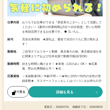
仕事内容
おうちでお仕事ができる『美容系モニター』として活躍して
ください！ 1案件の作業時間は5分〜10分程度。空いた時間
を有効活用できるお仕事です。 ◆【いろん…
給与
完全出来高制 ★謝礼は、最短で当日のうちに受け取れま
す！
勤務地
ご自宅※フルリモート勤務 東京都その他、東京都全域を含
む関東エリアおよび日本全国で勤務可能(在宅OK)
勤務時間
好きな時間に働けます！ ★単発（1日のみ）OK！ ★応募
後、即お仕事開始も可！ ★在…
応募資格
＜未経験者OK／年齢不問＞⇒★特に20代〜50代の女性の登
録多数★ ※スマートフォンもしくはパソコンをお持ちの方
詳細を見る
後で見る
更新日： 2026/07/31 掲載終了日： 2026/08/24