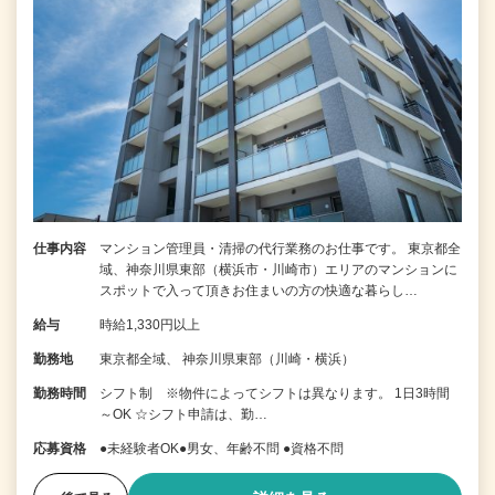
仕事内容
マンション管理員・清掃の代行業務のお仕事です。 東京都全
域、神奈川県東部（横浜市・川崎市）エリアのマンションに
スポットで入って頂きお住まいの方の快適な暮らし…
給与
時給1,330円以上
勤務地
東京都全域、 神奈川県東部（川崎・横浜）
勤務時間
シフト制 ※物件によってシフトは異なります。 1日3時間
～OK ☆シフト申請は、勤…
応募資格
●未経験者OK●男女、年齢不問 ●資格不問