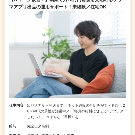
マアプリ出品の運用サポート！未経験／在宅OK
仕事内容
出品入力から発送まで！ ネット通販の仕組みが学べる◎ ＼2
0〜40代の男性が活躍中／ 「毎月の給料に“あと少し”プラス
したい！」 ⇒そんな〈目標〉を…
給与
完全出来高制