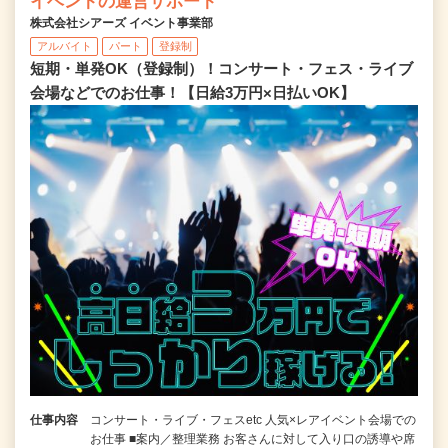
イベントの運営サポート
株式会社シアーズ イベント事業部
アルバイト
パート
登録制
短期・単発OK（登録制）！コンサート・フェス・ライブ
会場などでのお仕事！【日給3万円×日払いOK】
仕事内容
コンサート・ライブ・フェスetc 人気×レアイベント会場での
お仕事 ■案内／整理業務 お客さんに対して入り口の誘導や席