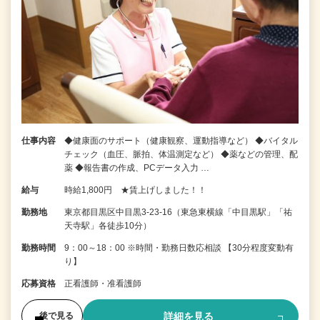
仕事内容
◆健康面のサポート（健康観察、運動指導など） ◆バイタル
チェック（血圧、脈拍、体温測定など） ◆薬などの管理、配
薬 ◆報告書の作成、PCデータ入力 …
給与
時給1,800円 ★賃上げしました！！
勤務地
東京都目黒区中目黒3-23-16（東急東横線「中目黒駅」「祐
天寺駅」各徒歩10分）
勤務時間
9：00～18：00 ※時間・勤務日数応相談 【30分程度変動有
り】
応募資格
正看護師・准看護師
詳細を見る
後で見る