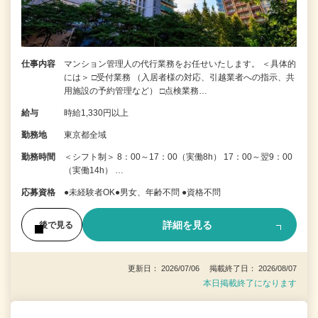
仕事内容
マンション管理人の代行業務をお任せいたします。 ＜具体的
には＞ □受付業務 （入居者様の対応、引越業者への指示、共
用施設の予約管理など） □点検業務…
給与
時給1,330円以上
勤務地
東京都全域
勤務時間
＜シフト制＞ 8：00～17：00（実働8h） 17：00～翌9：00
（実働14h） …
応募資格
●未経験者OK●男女、年齢不問 ●資格不問
詳細を見る
後で見る
更新日： 2026/07/06 掲載終了日： 2026/08/07
本日掲載終了になります