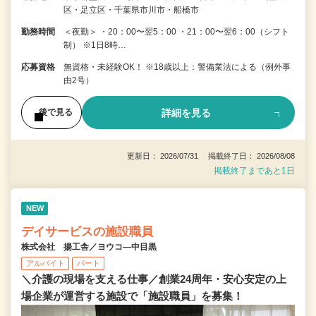
区・足立区・千葉県市川市・船橋市
勤務時間
＜夜勤＞ ・20：00〜翌5：00 ・21：00〜翌6：00（シフト
制） ※1日8時…
応募資格
無資格・未経験OK！ ※18歳以上：警備業法による（例外事
由2号）
詳細を見る
後で見る
更新日： 2026/07/31 掲載終了日： 2026/08/08
掲載終了まであと1日
NEW
デイサービスの施設職員
株式会社 揚工舎／ヨウコ―中目黒
アルバイト
パート
＼介護の現場を支える仕事／創業24周年・安心安定の上
場企業が運営する施設で「施設職員」を募集！