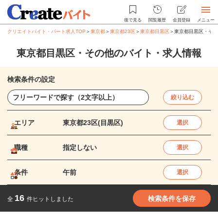
後で見る
閲覧履歴
会員登録
メニュー
クリエイトバイト・パート求人TOP
＞
東京都
＞
東京都23区
＞
東京都目黒区
＞
東京都目黒区・その
東京都目黒区・その他のバイト・求人情報
検索条件の設定
絞り込む
エリア
東京都23区(目黒区)
選択
職種
指定しない
選択
条件
午前
選択
16
検索条件を保存
全
件ヒットしました