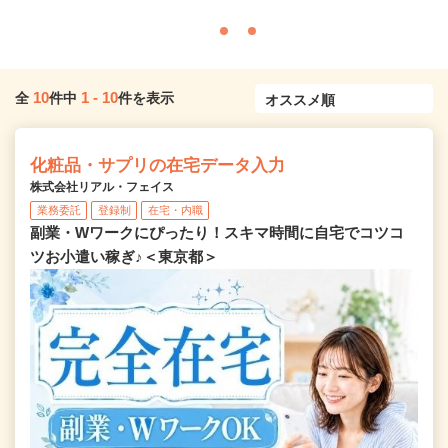
10
1
-
10
全
件中
件を表示
化粧品・サプリの在宅データ入力
株式会社リアル・フェイス
業務委託
登録制
在宅・内職
副業・Wワークにぴったり！スキマ時間に自宅でコツコ
ツお小遣い稼ぎ♪＜東京都＞