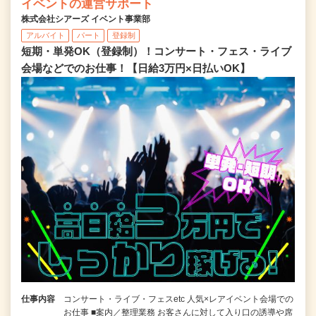
イベントの運営サポート
株式会社シアーズ イベント事業部
アルバイト
パート
登録制
短期・単発OK（登録制）！コンサート・フェス・ライブ
会場などでのお仕事！【日給3万円×日払いOK】
仕事内容
コンサート・ライブ・フェスetc 人気×レアイベント会場での
お仕事 ■案内／整理業務 お客さんに対して入り口の誘導や席