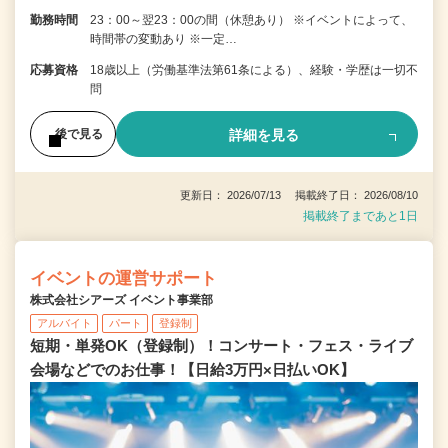
勤務時間
23：00～翌23：00の間（休憩あり） ※イベントによって、
時間帯の変動あり ※一定…
応募資格
18歳以上（労働基準法第61条による）、経験・学歴は一切不
問
詳細を見る
後で見る
更新日： 2026/07/13 掲載終了日： 2026/08/10
掲載終了まであと1日
イベントの運営サポート
株式会社シアーズ イベント事業部
アルバイト
パート
登録制
短期・単発OK（登録制）！コンサート・フェス・ライブ
会場などでのお仕事！【日給3万円×日払いOK】