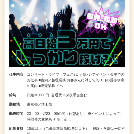
仕事内容
コンサート・ライブ・フェスetc 人気×レアイベント会場での
お仕事 ■案内／整理業務 お客さんに対して入り口の誘導や席
の案内 ■販売業務 イベ…
給与
日給30,000円+交通費※深夜手当含む
勤務地
東京都／埼玉県
勤務時間
23：00～翌23：00の間（休憩あり） ※イベントによって、
時間帯の変動あり ※一定…
応募資格
18歳以上（労働基準法第61条による）、経験・学歴は一切不