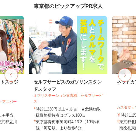
東京都のピックアップPR求人
ォトスタジ
セルフサービスのガソリンスタン
ネットカ
ドスタッフ
オブリステーション東青梅 セルフサービ
ス
会社アニバー
カスタマカ
時給1,230円以上＋歩合 ★危険物取
以上＋手当
扱資格所持者はプラス100...
時給1,2
/東京都立川
東京都青梅市師岡町4-13-3（JR青梅
東京都北
線「河辺駅」より徒歩6分...
南改札東