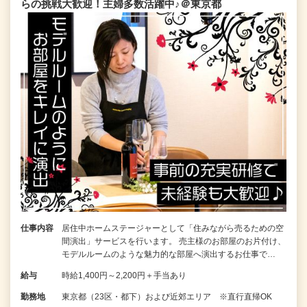
らの挑戦大歓迎！主婦多数活躍中♪＠東京都
仕事内容
居住中ホームステージャーとして「住みながら売るための空
間演出」サービスを行います。 売主様のお部屋のお片付け、
モデルルームのような魅力的な部屋へ演出するお仕事で…
給与
時給1,400円～2,200円＋手当あり
勤務地
東京都（23区・都下）および近郊エリア ※直行直帰OK