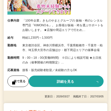
仕事内容
「100年企業」きものやまとグループの 振袖・袴のレンタル
専門店『KIMONO＆』。 お客様が振袖・袴を選ぶサポートを
お願いします。 ★店舗や周辺エリアで行われ…
給与
時給1,230円～1,500円
勤務地
東京都渋谷区、神奈川県横浜市、千葉県船橋市・千葉市・柏
市、埼玉県大宮市の店舗ほか・都下周辺エリアの催事会場
勤務時間
9：00～18：00(実働8時間) ※日により相談可能 ★土日祝
のみ（催事開催の時期限定）…
応募資格
接客・販売経験者歓迎／未経験の方もOK
詳細を見る
後で見る
更新日： 2026/03/27 掲載終了日： 2027/03/05