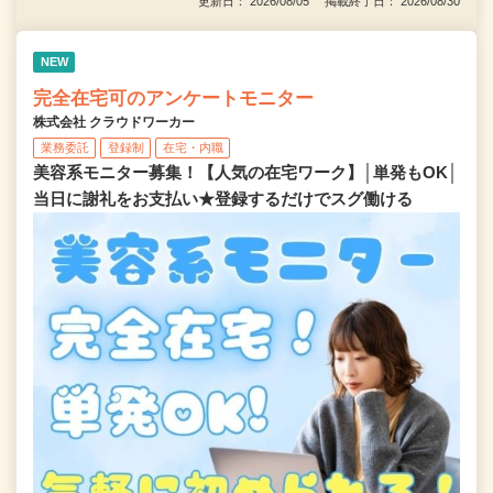
更新日： 2026/08/05 掲載終了日： 2026/08/30
NEW
完全在宅可のアンケートモニター
株式会社 クラウドワーカー
業務委託
登録制
在宅・内職
美容系モニター募集！【人気の在宅ワーク】│単発もOK│
当日に謝礼をお支払い★登録するだけでスグ働ける