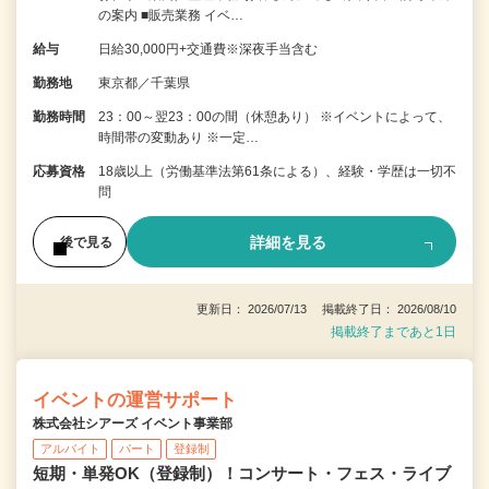
の案内 ■販売業務 イベ…
給与
日給30,000円+交通費※深夜手当含む
勤務地
東京都／千葉県
勤務時間
23：00～翌23：00の間（休憩あり） ※イベントによって、
時間帯の変動あり ※一定…
応募資格
18歳以上（労働基準法第61条による）、経験・学歴は一切不
問
詳細を見る
後で見る
更新日： 2026/07/13 掲載終了日： 2026/08/10
掲載終了まであと1日
イベントの運営サポート
株式会社シアーズ イベント事業部
アルバイト
パート
登録制
短期・単発OK（登録制）！コンサート・フェス・ライブ