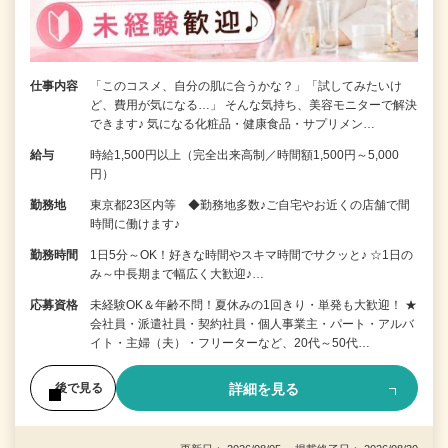
仕事内容
「このコスメ、自分の肌に合うかな？」「試してみたいけ
ど、費用が気になる…」 そんな気持ち、美容モニターで解決
できます♪ 気になる化粧品・健康食品・サプリメン…
給与
時給1,500円以上（完全出来高制／時間額1,500円～5,000
円）
勤務地
東京都23区内等 ◆勤務地多数♪ご自宅やお近くの店舗で間
時間に働けます♪
勤務時間
1日5分～OK！好きな時間やスキマ時間でサクッと♪ ☆1日の
み～中長期まで幅広く大歓迎♪…
応募資格
未経験OK＆年齢不問！夏休みの1回きり・単発も大歓迎！ ★
会社員・派遣社員・契約社員・個人事業主・パート・アルバ
イト・主婦（夫）・フリーターなど、20代～50代…
詳細を見る
後で見る