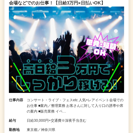
会場などでのお仕事！【日給3万円×日払いOK】
仕事内容
コンサート・ライブ・フェスetc 人気×レアイベント会場での
お仕事 ■案内／整理業務 お客さんに対して入り口の誘導や席
の案内 ■販売業務 イベ…
給与
日給30,000円+交通費※深夜手当含む
勤務地
東京都／神奈川県