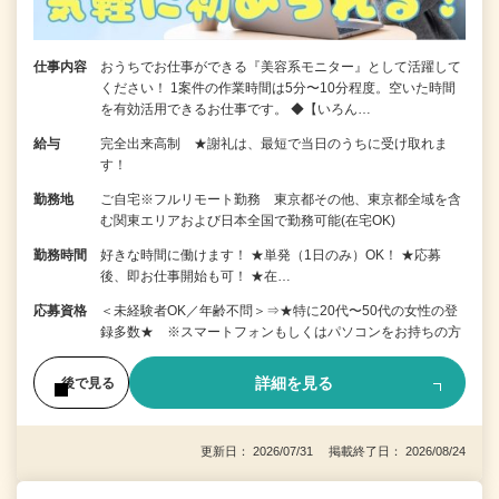
仕事内容
おうちでお仕事ができる『美容系モニター』として活躍して
ください！ 1案件の作業時間は5分〜10分程度。空いた時間
を有効活用できるお仕事です。 ◆【いろん…
給与
完全出来高制 ★謝礼は、最短で当日のうちに受け取れま
す！
勤務地
ご自宅※フルリモート勤務 東京都その他、東京都全域を含
む関東エリアおよび日本全国で勤務可能(在宅OK)
勤務時間
好きな時間に働けます！ ★単発（1日のみ）OK！ ★応募
後、即お仕事開始も可！ ★在…
応募資格
＜未経験者OK／年齢不問＞⇒★特に20代〜50代の女性の登
録多数★ ※スマートフォンもしくはパソコンをお持ちの方
詳細を見る
後で見る
更新日： 2026/07/31 掲載終了日： 2026/08/24