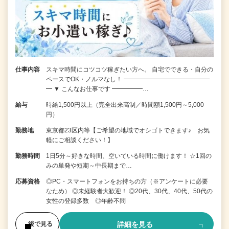
仕事内容
スキマ時間にコツコツ稼ぎたい方へ。 自宅でできる・自分の
ペースでOK・ノルマなし！ ━━━━━━━━━━━━━━
━ ▼ こんなお仕事です ━━━━━…
給与
時給1,500円以上（完全出来高制／時間額1,500円～5,000
円）
勤務地
東京都23区内等【ご希望の地域でオシゴトできます♪ お気
軽にご相談ください！】
勤務時間
1日5分～好きな時間、空いている時間に働けます！ ☆1回の
みの単発や短期～中長期まで…
応募資格
◎PC・スマートフォンをお持ちの方（※アンケートに必要
なため） ◎未経験者大歓迎！ ◎20代、30代、40代、50代の
女性の登録多数 ◎年齢不問
詳細を見る
後で見る