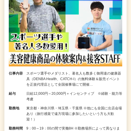
仕事内容
スポーツ選手やメダリスト、著名人も数多く御用達の健康器
具（DENBA Health、CATCH-I）の無料体験＆販売イベント
を正規代理店として全国催事場にて開催…
給与
日給12,000円～20,000円＋インセンティブ ※経験・能力等
考慮
勤務地
東京都・神奈川県・埼玉県・千葉県 ※他にも全国に出店会場
あり（旅行感覚で遠方現場に参加したいという方も大歓
迎！）
勤務時間
9：00～19：00の間で実働8H ※勤務場所によって異なりま