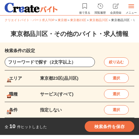
後で見る
閲覧履歴
会員登録
メニュー
クリエイトバイト・パート求人TOP
＞
東京都
＞
東京都23区
＞
東京都品川区
＞
東京都品川区・その
東京都品川区・その他のバイト・求人情報
検索条件の設定
絞り込む
エリア
東京都23区(品川区)
選択
職種
サービス(すべて)
選択
条件
指定しない
選択
10
検索条件を保存
全
件ヒットしました