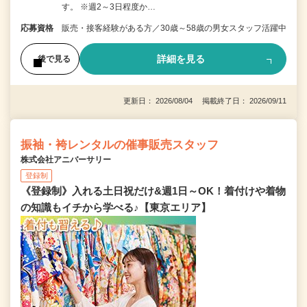
す。 ※週2～3日程度か…
応募資格
販売・接客経験がある方／30歳～58歳の男女スタッフ活躍中
詳細を見る
後で見る
更新日： 2026/08/04 掲載終了日： 2026/09/11
振袖・袴レンタルの催事販売スタッフ
株式会社アニバーサリー
登録制
《登録制》入れる土日祝だけ&週1日～OK！着付けや着物
の知識もイチから学べる♪【東京エリア】