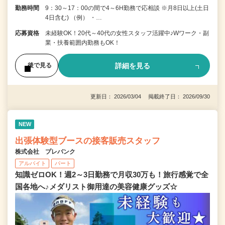
勤務時間
9：30～17：00の間で4～6H勤務で応相談 ※月8日以上(土日
4日含む) （例） ・…
応募資格
未経験OK！20代～40代の女性スタッフ活躍中♪Wワーク・副
業・扶養範囲内勤務もOK！
詳細を見る
後で見る
更新日： 2026/03/04 掲載終了日： 2026/09/30
NEW
出張体験型ブースの接客販売スタッフ
株式会社 プレバンク
アルバイト
パート
知識ゼロOK！週2～3日勤務で月収30万も！旅行感覚で全
国各地へ♪メダリスト御用達の美容健康グッズ☆