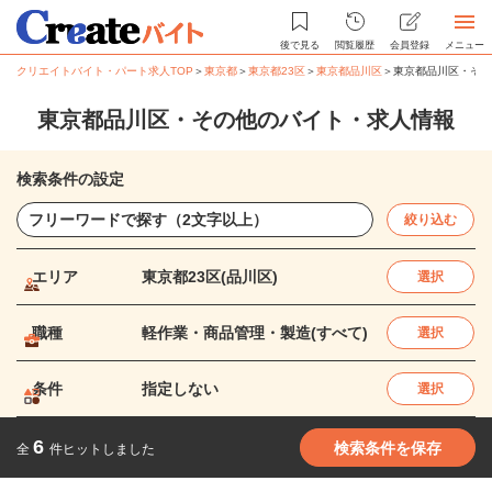
後で見る
閲覧履歴
会員登録
メニュー
クリエイトバイト・パート求人TOP
＞
東京都
＞
東京都23区
＞
東京都品川区
＞
東京都品川区・その
東京都品川区・その他のバイト・求人情報
検索条件の設定
絞り込む
エリア
東京都23区(品川区)
選択
職種
軽作業・商品管理・製造(すべて)
選択
条件
指定しない
選択
6
検索条件を保存
全
件ヒットしました