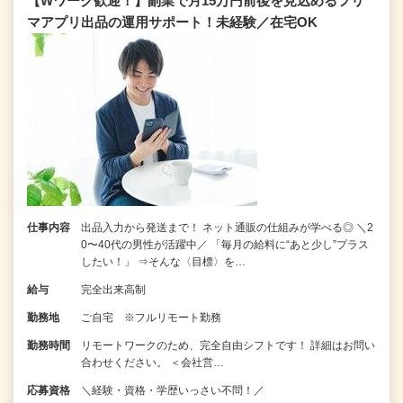
【Wワーク歓迎！】副業で月15万円前後を見込めるフリ
マアプリ出品の運用サポート！未経験／在宅OK
仕事内容
出品入力から発送まで！ ネット通販の仕組みが学べる◎ ＼2
0〜40代の男性が活躍中／ 「毎月の給料に“あと少し”プラス
したい！」 ⇒そんな〈目標〉を…
給与
完全出来高制
勤務地
ご自宅 ※フルリモート勤務
勤務時間
リモートワークのため、完全自由シフトです！ 詳細はお問い
合わせください。 ＜会社営…
応募資格
＼経験・資格・学歴いっさい不問！／