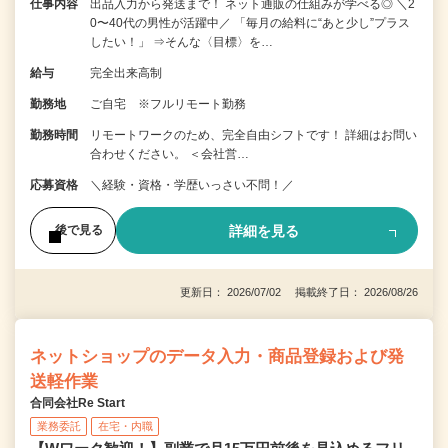
仕事内容
出品入力から発送まで！ ネット通販の仕組みが学べる◎ ＼2
0〜40代の男性が活躍中／ 「毎月の給料に“あと少し”プラス
したい！」 ⇒そんな〈目標〉を…
給与
完全出来高制
勤務地
ご自宅 ※フルリモート勤務
勤務時間
リモートワークのため、完全自由シフトです！ 詳細はお問い
合わせください。 ＜会社営…
応募資格
＼経験・資格・学歴いっさい不問！／
詳細を見る
後で見る
更新日： 2026/07/02 掲載終了日： 2026/08/26
ネットショップのデータ入力・商品登録および発
送軽作業
合同会社Re Start
業務委託
在宅・内職