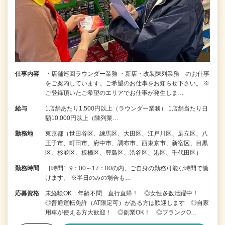
仕事内容
・店舗巡回ラウンダー業務 ・新店・改装陳列業務 のお仕事
をご案内しています。ご希望のお仕事をお知らせ下さい。 ※
ご登録頂いたご希望のエリアでお仕事が発生しま…
給与
1店舗あたり1,500円以上（ラウンダー業務） 1店舗当たり日
額10,000円以上（陳列業…
勤務地
東京都（世田谷区、練馬区、大田区、江戸川区、足立区、八
王子市、町田市、府中市、調布市、西東京市、新宿区、目黒
区、杉並区、板橋区、豊島区、渋谷区、港区、千代田区）
勤務時間
［時間］9：00～17：00の内、ご自身の勤務可能な時間で働
けます。 ※半日のみの場合も…
応募資格
未経験OK 年齢不問 直行直帰！ ◎女性多数活躍中！
◎普通運転免許（AT限定可）がある方は歓迎します ◎自家
用車が使える方大歓迎！ ◎副業OK！ ◎ブランクO…