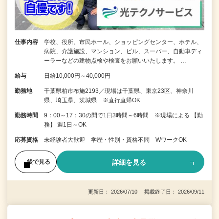
仕事内容
学校、役所、市民ホール、ショッピングセンター、ホテル、
病院、介護施設、マンション、ビル、スーパー、自動車ディ
ーラーなどの建物点検や検査をお願いいたします。 …
給与
日給10,000円～40,000円
勤務地
千葉県柏市布施2193／現場は千葉県、東京23区、神奈川
県、埼玉県、茨城県 ※直行直帰OK
勤務時間
9：00～17：30の間で1日3時間～6時間 ※現場による 【勤
務】 週1日～OK
応募資格
未経験者大歓迎 学歴・性別・資格不問 WワークOK
詳細を見る
後で見る
更新日： 2026/07/10 掲載終了日： 2026/09/11