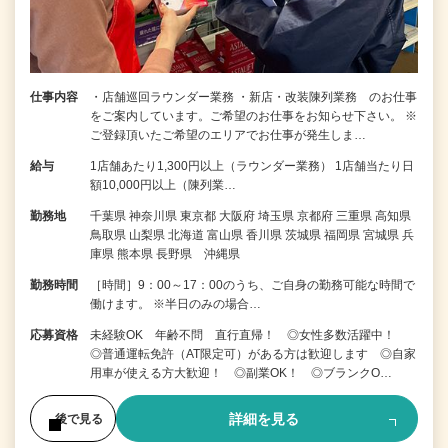
仕事内容
・店舗巡回ラウンダー業務 ・新店・改装陳列業務 のお仕事
をご案内しています。ご希望のお仕事をお知らせ下さい。 ※
ご登録頂いたご希望のエリアでお仕事が発生しま…
給与
1店舗あたり1,300円以上（ラウンダー業務） 1店舗当たり日
額10,000円以上（陳列業…
勤務地
千葉県 神奈川県 東京都 大阪府 埼玉県 京都府 三重県 高知県
鳥取県 山梨県 北海道 富山県 香川県 茨城県 福岡県 宮城県 兵
庫県 熊本県 長野県 沖縄県
勤務時間
［時間］9：00～17：00のうち、ご自身の勤務可能な時間で
働けます。 ※半日のみの場合…
応募資格
未経験OK 年齢不問 直行直帰！ ◎女性多数活躍中！
◎普通運転免許（AT限定可）がある方は歓迎します ◎自家
用車が使える方大歓迎！ ◎副業OK！ ◎ブランクO…
詳細を見る
後で見る