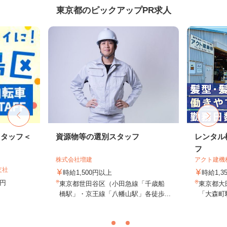
東京都のピックアップPR求人
スタッフ＜
資源物等の選別スタッフ
レンタル
フ
株式会社増建
アクト建機
支社
時給1,500円以上
時給1,
8円
東京都世田谷区（小田急線「千歳船
東京都大田
橋駅」・京王線「八幡山駅」各徒歩...
「大森町駅