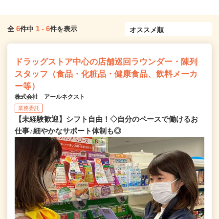
6
1
-
6
全
件中
件を表示
ドラッグストア中心の店舗巡回ラウンダー・陳列
スタッフ（食品・化粧品・健康食品、飲料メーカ
ー等）
株式会社 アールネクスト
業務委託
【未経験歓迎】シフト自由！◇自分のペースで働けるお
仕事♪細やかなサポート体制も◎