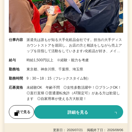
仕事内容
派遣先は誰もが知る大手化粧品会社です。担当の大手ディス
カウントストアを巡回し、お店の方と相談をしながら売上ア
ップを目指して活動をしていきます♪化粧品が好き、メイ…
給与
時給1,500円以上 ※経験・能力を考慮
勤務地
東京都、神奈川県、千葉県、埼玉県
勤務時間
9：30～18：15（フレックスタイム制）
応募資格
未経験OK 年齢不問 ◎女性多数活躍中！◎ブランクOK！
◎直行直帰 ◎普通運転免許（AT限定可）がある方は歓迎し
ます ◎自家用車が使える方大歓迎！
詳細を見る
後で見る
更新日： 2026/07/21 掲載終了日： 2026/08/06