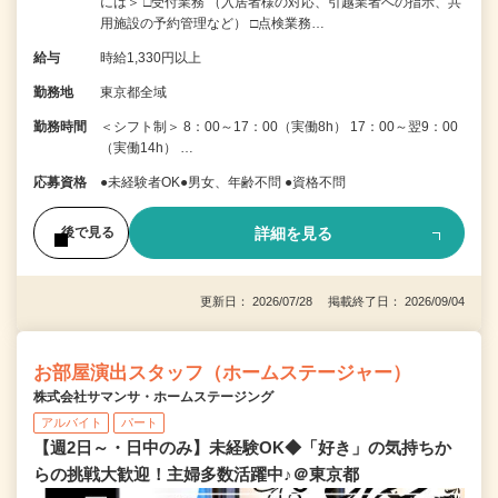
には＞ □受付業務 （入居者様の対応、引越業者への指示、共
用施設の予約管理など） □点検業務…
給与
時給1,330円以上
勤務地
東京都全域
勤務時間
＜シフト制＞ 8：00～17：00（実働8h） 17：00～翌9：00
（実働14h） …
応募資格
●未経験者OK●男女、年齢不問 ●資格不問
詳細を見る
後で見る
更新日： 2026/07/28 掲載終了日： 2026/09/04
お部屋演出スタッフ（ホームステージャー）
株式会社サマンサ・ホームステージング
アルバイト
パート
【週2日～・日中のみ】未経験OK◆「好き」の気持ちか
らの挑戦大歓迎！主婦多数活躍中♪＠東京都