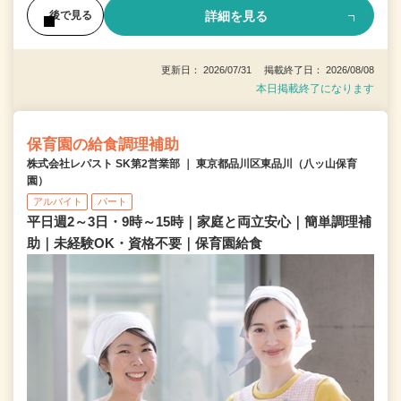
詳細を見る
後で見る
更新日： 2026/07/31 掲載終了日： 2026/08/08
本日掲載終了になります
保育園の給食調理補助
株式会社レパスト SK第2営業部 ｜ 東京都品川区東品川（八ッ山保育
園）
アルバイト
パート
平日週2～3日・9時～15時｜家庭と両立安心｜簡単調理補
助｜未経験OK・資格不要｜保育園給食