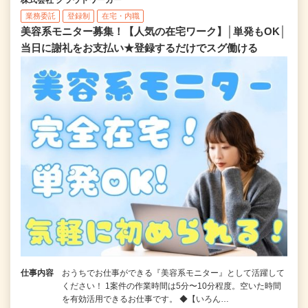
業務委託
登録制
在宅・内職
美容系モニター募集！【人気の在宅ワーク】│単発もOK│
当日に謝礼をお支払い★登録するだけでスグ働ける
仕事内容
おうちでお仕事ができる『美容系モニター』として活躍して
ください！ 1案件の作業時間は5分〜10分程度。空いた時間
を有効活用できるお仕事です。 ◆【いろん…