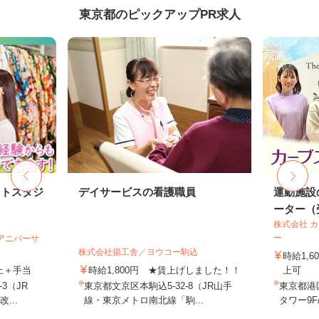
東京都のピックアップPR求人
ォトスタジ
デイサービスの看護職員
運動施設
ーター（受
株式会社 
ー
社アニバーサ
株式会社揚工舎／ヨウコー駒込
時給1,
以上＋手当
時給1,800円 ★賃上げしました！！
上可
3（JR
東京都文京区本駒込5-32-8（JR山手
東京都港
...
線・東京メトロ南北線「駒...
タワー9F