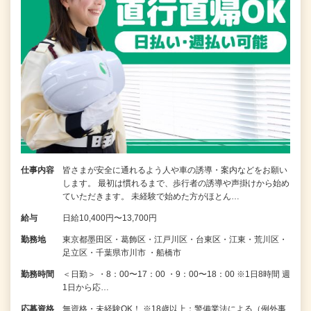
仕事内容
皆さまが安全に通れるよう人や車の誘導・案内などをお願い
します。 最初は慣れるまで、歩行者の誘導や声掛けから始め
ていただきます。 未経験で始めた方がほとん…
給与
日給10,400円〜13,700円
勤務地
東京都墨田区・葛飾区・江戸川区・台東区・江東・荒川区・
足立区・千葉県市川市 ・船橋市
勤務時間
＜日勤＞ ・8：00〜17：00 ・9：00〜18：00 ※1日8時間 週
1日から応…
応募資格
無資格・未経験OK！ ※18歳以上：警備業法による（例外事