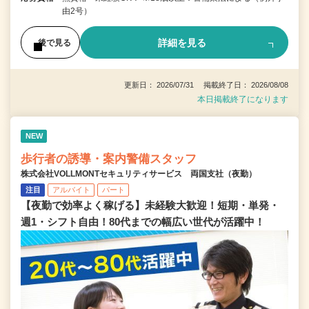
由2号）
詳細を見る
後で見る
更新日： 2026/07/31 掲載終了日： 2026/08/08
本日掲載終了になります
NEW
歩行者の誘導・案内警備スタッフ
株式会社VOLLMONTセキュリティサービス 両国支社（夜勤）
注目
アルバイト
パート
【夜勤で効率よく稼げる】未経験大歓迎！短期・単発・
週1・シフト自由！80代までの幅広い世代が活躍中！