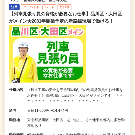
シンテイ警備株式会社 国分寺支社
注目
アルバイト
パート
登録制
【列車見張り員の資格が必要なお仕事】品川区・大田区
がメイン★2031年開業予定の新路線現場で働ける！
仕事内容
《鉄道工事の安全を守る!!駅構内での列車見張員のお仕事を
お任せ！》 勤務場所は品川区・大田区がメインです！ ＊＊
＊・＊＊＊・＊＊＊・＊＊＊・＊＊＊・＊＊…
給与
日給11,000円〜14,474円
勤務地
東京都品川区・大田区 を中心に、その他東京都内に多数勤
務地あり