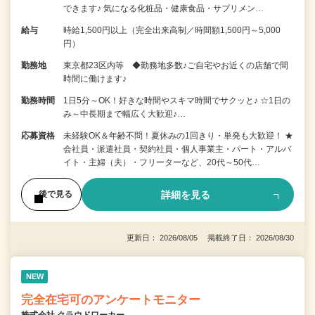
できます♪ 気になる化粧品・健康食品・サプリメン…
給与
時給1,500円以上（完全出来高制／時間額1,500円～5,000
円）
勤務地
東京都23区内等 ◆勤務地多数♪ご自宅やお近くの店舗で間
時間に働けます♪
勤務時間
1日5分～OK！好きな時間やスキマ時間でサクッと♪ ☆1日の
み～中長期まで幅広く大歓迎♪…
応募資格
未経験OK＆年齢不問！夏休みの1回きり・単発も大歓迎！ ★
会社員・派遣社員・契約社員・個人事業主・パート・アルバ
イト・主婦（夫）・フリーターなど、20代～50代…
詳細を見る
後で見る
更新日： 2026/08/05 掲載終了日： 2026/08/30
NEW
完全在宅可のアンケートモニター
株式会社 クラウドワーカー