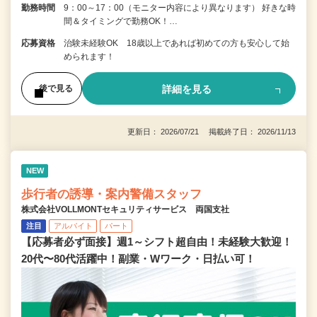
勤務時間
9：00～17：00（モニター内容により異なります） 好きな時
間＆タイミングで勤務OK！…
応募資格
治験未経験OK 18歳以上であれば初めての方も安心して始
められます！
詳細を見る
後で見る
更新日： 2026/07/21 掲載終了日： 2026/11/13
NEW
歩行者の誘導・案内警備スタッフ
株式会社VOLLMONTセキュリティサービス 両国支社
注目
アルバイト
パート
【応募者必ず面接】週1～シフト超自由！未経験大歓迎！
20代〜80代活躍中！副業・Wワーク・日払い可！