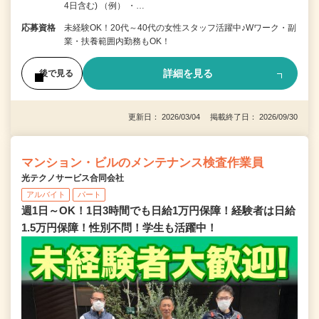
4日含む) （例） ・…
応募資格
未経験OK！20代～40代の女性スタッフ活躍中♪Wワーク・副
業・扶養範囲内勤務もOK！
詳細を見る
後で見る
更新日： 2026/03/04 掲載終了日： 2026/09/30
マンション・ビルのメンテナンス検査作業員
光テクノサービス合同会社
アルバイト
パート
週1日～OK！1日3時間でも日給1万円保障！経験者は日給
1.5万円保障！性別不問！学生も活躍中！