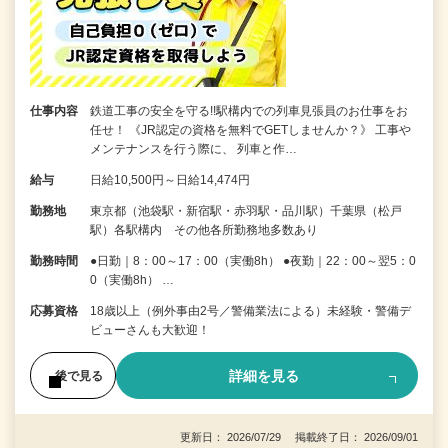
仕事内容
鉄道工事の安全を守る!!駅構内での列車見張員のお仕事をお
任せ！ 《JR認定の資格を無料でGETしませんか？》 工事や
メンテナンスを行う際に、 列車と作…
給与
日給10,500円～日給14,474円
勤務地
東京都（池袋駅・新宿駅・赤羽駅・品川駅）千葉県（松戸
駅）各駅構内 その他各所勤務地多数あり
勤務時間
●日勤｜8：00～17：00（実働8h） ●夜勤｜22：00～翌5：0
0（実働8h） …
応募資格
18歳以上（例外事由2号／警備業法による）未経験・警備デ
ビューさんも大歓迎！
詳細を見る
後で見る
更新日： 2026/07/29 掲載終了日： 2026/09/01