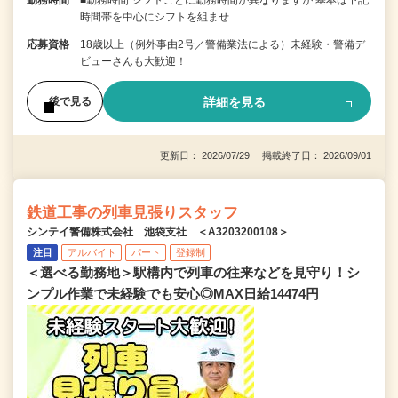
勤務時間
■勤務時間 シフトごとに勤務時間が異なりますが 基本は下記
時間帯を中心にシフトを組ませ…
応募資格
18歳以上（例外事由2号／警備業法による）未経験・警備デ
ビューさんも大歓迎！
詳細を見る
後で見る
更新日： 2026/07/29 掲載終了日： 2026/09/01
鉄道工事の列車見張りスタッフ
シンテイ警備株式会社 池袋支社 ＜A3203200108＞
注目
アルバイト
パート
登録制
＜選べる勤務地＞駅構内で列車の往来などを見守り！シ
ンプル作業で未経験でも安心◎MAX日給14474円