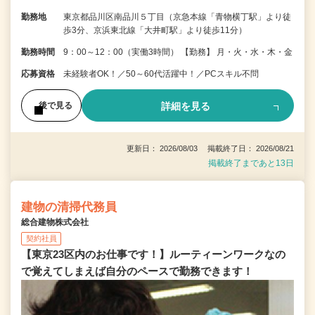
勤務地
東京都品川区南品川５丁目（京急本線「青物横丁駅」より徒
歩3分、京浜東北線「大井町駅」より徒歩11分）
勤務時間
9：00～12：00（実働3時間） 【勤務】 月・火・水・木・金
応募資格
未経験者OK！／50～60代活躍中！／PCスキル不問
詳細を見る
後で見る
更新日： 2026/08/03 掲載終了日： 2026/08/21
掲載終了まであと13日
建物の清掃代務員
総合建物株式会社
契約社員
【東京23区内のお仕事です！】ルーティーンワークなの
で覚えてしまえば自分のペースで勤務できます！