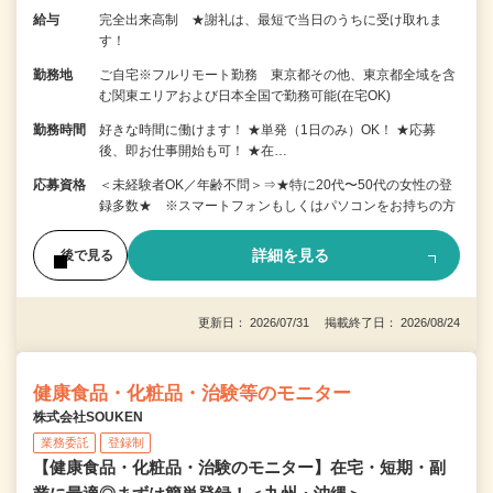
給与
完全出来高制 ★謝礼は、最短で当日のうちに受け取れま
す！
勤務地
ご自宅※フルリモート勤務 東京都その他、東京都全域を含
む関東エリアおよび日本全国で勤務可能(在宅OK)
勤務時間
好きな時間に働けます！ ★単発（1日のみ）OK！ ★応募
後、即お仕事開始も可！ ★在…
応募資格
＜未経験者OK／年齢不問＞⇒★特に20代〜50代の女性の登
録多数★ ※スマートフォンもしくはパソコンをお持ちの方
詳細を見る
後で見る
更新日： 2026/07/31 掲載終了日： 2026/08/24
健康食品・化粧品・治験等のモニター
株式会社SOUKEN
業務委託
登録制
【健康食品・化粧品・治験のモニター】在宅・短期・副