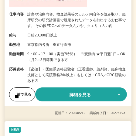
仕事内容
診察や治療内容、検査結果等のカルテ内容等を読み取り、臨
床研究の研究計画書で規定されたデータを抽出するお仕事で
す。 その後EDCへのデータ入力や、クエリ（入力内…
給与
日給20,000円以上
勤務地
東京都内各所 ※直行直帰
勤務時間
9：00～17：00（実働7時間） ※変動有 ★平日週1日～OK
（月2～3日稼働できる方…
応募資格
【必須】・医療系資格経験者（正看護師、薬剤師、臨床検査
技師として病院勤務3年以上）もしくは・CRA／CRC経験の
ある方
詳細を見る
後で見る
更新日： 2026/05/12 掲載終了日： 2027/03/31
NEW