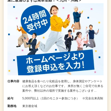
業に最適◎まずは簡単登録！＜九州・沖縄＞
仕事内容
健康食品を食べたり化粧品を使用し、身体測定やアンケート
にお答え頂くなどのお仕事です。 来所が無くご自宅で出来る
案件や、弊社以外の場所で実施する案件もございます…
給与
5,000円以上（1回のモニター参加につき） ※完全出来高制
勤務地
東京都全域