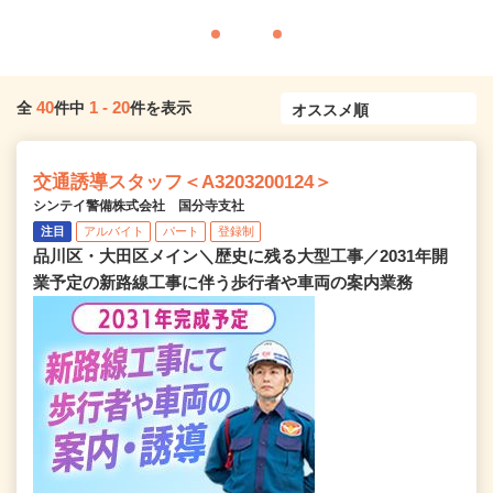
40
1
-
20
全
件中
件を表示
交通誘導スタッフ＜A3203200124＞
シンテイ警備株式会社 国分寺支社
注目
アルバイト
パート
登録制
品川区・大田区メイン＼歴史に残る大型工事／2031年開
業予定の新路線工事に伴う歩行者や車両の案内業務