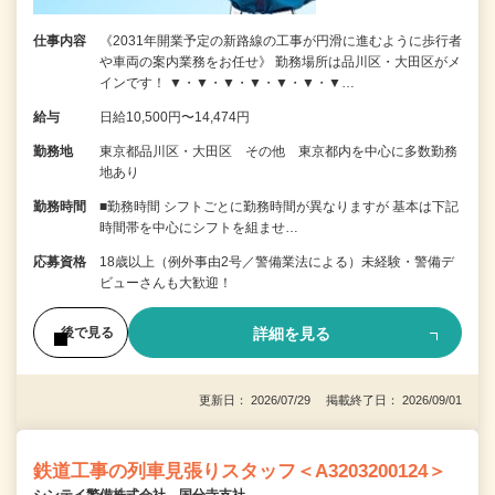
仕事内容
《2031年開業予定の新路線の工事が円滑に進むように歩行者
や車両の案内業務をお任せ》 勤務場所は品川区・大田区がメ
インです！ ▼・▼・▼・▼・▼・▼・▼…
給与
日給10,500円〜14,474円
勤務地
東京都品川区・大田区 その他 東京都内を中心に多数勤務
地あり
勤務時間
■勤務時間 シフトごとに勤務時間が異なりますが 基本は下記
時間帯を中心にシフトを組ませ…
応募資格
18歳以上（例外事由2号／警備業法による）未経験・警備デ
ビューさんも大歓迎！
詳細を見る
後で見る
更新日： 2026/07/29 掲載終了日： 2026/09/01
鉄道工事の列車見張りスタッフ＜A3203200124＞