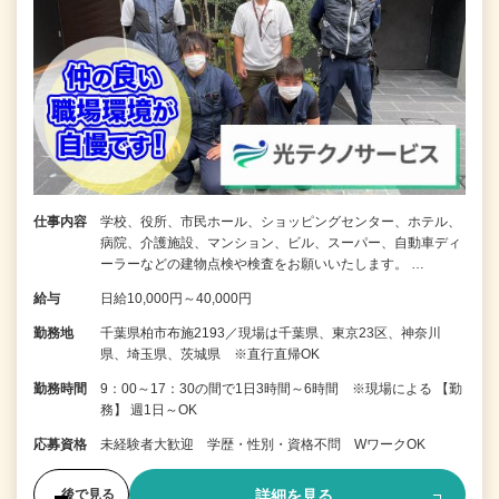
仕事内容
学校、役所、市民ホール、ショッピングセンター、ホテル、
病院、介護施設、マンション、ビル、スーパー、自動車ディ
ーラーなどの建物点検や検査をお願いいたします。 …
給与
日給10,000円～40,000円
勤務地
千葉県柏市布施2193／現場は千葉県、東京23区、神奈川
県、埼玉県、茨城県 ※直行直帰OK
勤務時間
9：00～17：30の間で1日3時間～6時間 ※現場による 【勤
務】 週1日～OK
応募資格
未経験者大歓迎 学歴・性別・資格不問 WワークOK
詳細を見る
後で見る