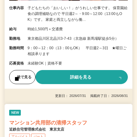
仕事内容
子どもたちの「おいしい！」がうれしい仕事です。 保育園給
食の調理補助なので 平日週2～・9:00～12:00（13:00もO
K）です。 家庭と両立しながら働…
給与
時給1,500円＋交通費
勤務地
東京都品川区北品川3-7-43（京急線 新馬場駅徒歩5分）
勤務時間
9：00～12：00（13：00もOK） 平日週2～3日 ★曜日ご
相談承ります
応募資格
未経験OK｜資格不要
詳細を見る
後で見る
更新日： 2026/07/31 掲載終了日： 2026/08/31
NEW
マンション共用部の清掃スタッフ
近鉄住宅管理株式会社 東京支店
アルバイト
パート