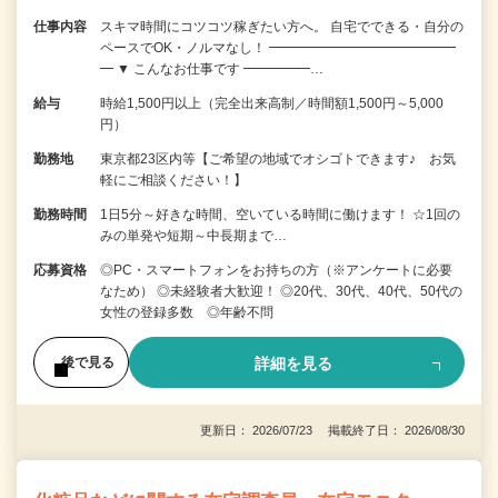
仕事内容
スキマ時間にコツコツ稼ぎたい方へ。 自宅でできる・自分の
ペースでOK・ノルマなし！ ━━━━━━━━━━━━━━
━ ▼ こんなお仕事です ━━━━━…
給与
時給1,500円以上（完全出来高制／時間額1,500円～5,000
円）
勤務地
東京都23区内等【ご希望の地域でオシゴトできます♪ お気
軽にご相談ください！】
勤務時間
1日5分～好きな時間、空いている時間に働けます！ ☆1回の
みの単発や短期～中長期まで…
応募資格
◎PC・スマートフォンをお持ちの方（※アンケートに必要
なため） ◎未経験者大歓迎！ ◎20代、30代、40代、50代の
女性の登録多数 ◎年齢不問
詳細を見る
後で見る
更新日： 2026/07/23 掲載終了日： 2026/08/30