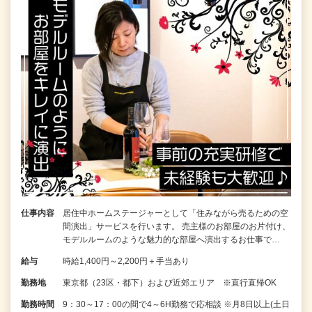
仕事内容
居住中ホームステージャーとして「住みながら売るための空
間演出」サービスを行います。 売主様のお部屋のお片付け、
モデルルームのような魅力的な部屋へ演出するお仕事で…
給与
時給1,400円～2,200円＋手当あり
勤務地
東京都（23区・都下）および近郊エリア ※直行直帰OK
勤務時間
9：30～17：00の間で4～6H勤務で応相談 ※月8日以上(土日