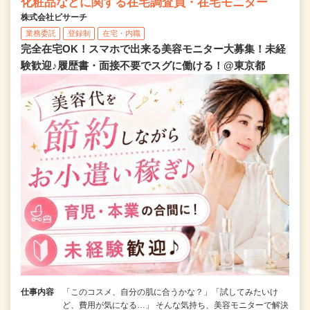
化粧品などに関する在宅調査員・在宅モニター
株式会社ビサーチ
業務委託
登録制
在宅・内職
完全在宅OK！スマホで出来る美容モニター大募集！未経
験歓迎♪履歴書・面接不要でスグに働ける！@東京都
仕事内容
「このコスメ、自分の肌に合うかな？」「試してみたいけ
ど、費用が気になる…」 そんな気持ち、美容モニターで解決