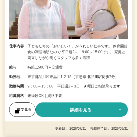
仕事内容
子どもたちの「おいしい！」がうれしい仕事です。 保育園給
食の調理補助なので 平日週2～・9:00～15:00です。 家庭と
両立しながら働くスタッフも多く活躍…
給与
時給1,500円＋交通費
勤務地
東京都品川区東品川1-2-15（京急線 北品川駅徒歩7分）
勤務時間
9：00～15：00 平日週2～3日 ★曜日ご相談承ります
応募資格
未経験OK｜資格不要
詳細を見る
後で見る
更新日： 2026/07/31 掲載終了日： 2026/08/31