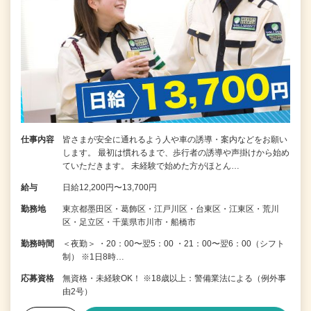
仕事内容
皆さまが安全に通れるよう人や車の誘導・案内などをお願い
します。 最初は慣れるまで、歩行者の誘導や声掛けから始め
ていただきます。 未経験で始めた方がほとん…
給与
日給12,200円〜13,700円
勤務地
東京都墨田区・葛飾区・江戸川区・台東区・江東区・荒川
区・足立区・千葉県市川市・船橋市
勤務時間
＜夜勤＞ ・20：00〜翌5：00 ・21：00〜翌6：00（シフト
制） ※1日8時…
応募資格
無資格・未経験OK！ ※18歳以上：警備業法による（例外事
由2号）