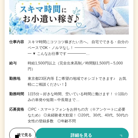
仕事内容
スキマ時間にコツコツ稼ぎたい方へ。 自宅でできる・自分の
ペースでOK・ノルマなし！ ━━━━━━━━━━━━━━
━ ▼ こんなお仕事です ━━━━━…
給与
時給1,500円以上（完全出来高制／時間額1,500円～5,000
円）
勤務地
東京都23区内等【ご希望の地域でオシゴトできます♪ お気
軽にご相談ください！】
勤務時間
1日5分～好きな時間、空いている時間に働けます！ ☆1回の
みの単発や短期～中長期まで…
応募資格
◎PC・スマートフォンをお持ちの方（※アンケートに必要
なため） ◎未経験者大歓迎！ ◎20代、30代、40代、50代の
女性の登録多数 ◎年齢不問
詳細を見る
後で見る