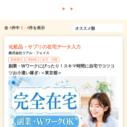
4
1
-
4
全
件中
件を表示
化粧品・サプリの在宅データ入力
株式会社リアル・フェイス
業務委託
登録制
在宅・内職
副業・Wワークにぴったり！スキマ時間に自宅でコツコ
ツお小遣い稼ぎ♪＜東京都＞