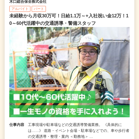
木口総合保全株式会社
アルバイト
パート
未経験から月収30万可！日給1.1万～+入社祝い金12万！1
0～60代活躍中の交通誘導・警備スタッフ
仕事内容
工事現場や駐車場などの交通誘導警備業務。 《具体的に
は……》 道路・イベント会場・駐車場などでの、車や歩行者
の交通誘導・整理・案内 ＜勤務地＞ …