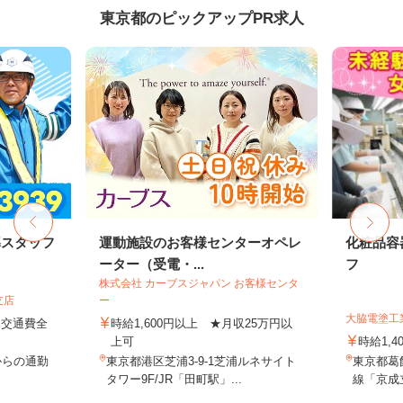
東京都のピックアップPR求人
導スタッフ
運動施設のお客様センターオペレ
化粧品容
ーター（受電・...
フ
株式会社 カーブスジャパン お客様センタ
支店
ー
大脇電塗工
円＋交通費全
時給1,600円以上 ★月収25万円以
上可
時給1,4
からの通勤
東京都港区芝浦3-9-1芝浦ルネサイト
東京都葛飾
タワー9F/JR「田町駅」...
線「京成立