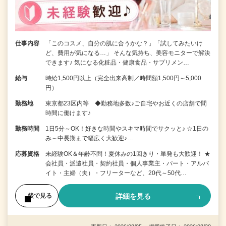
仕事内容
「このコスメ、自分の肌に合うかな？」「試してみたいけ
ど、費用が気になる…」 そんな気持ち、美容モニターで解決
できます♪ 気になる化粧品・健康食品・サプリメン…
給与
時給1,500円以上（完全出来高制／時間額1,500円～5,000
円）
勤務地
東京都23区内等 ◆勤務地多数♪ご自宅やお近くの店舗で間
時間に働けます♪
勤務時間
1日5分～OK！好きな時間やスキマ時間でサクッと♪ ☆1日の
み～中長期まで幅広く大歓迎♪…
応募資格
未経験OK＆年齢不問！夏休みの1回きり・単発も大歓迎！ ★
会社員・派遣社員・契約社員・個人事業主・パート・アルバ
イト・主婦（夫）・フリーターなど、20代～50代…
詳細を見る
後で見る