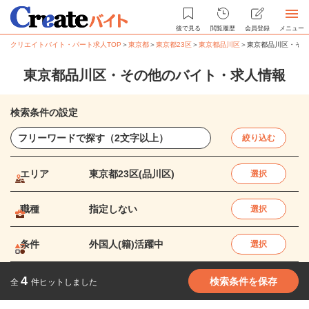
後で見る
閲覧履歴
会員登録
メニュー
クリエイトバイト・パート求人TOP
＞
東京都
＞
東京都23区
＞
東京都品川区
＞
東京都品川区・その
東京都品川区・その他のバイト・求人情報
検索条件の設定
絞り込む
エリア
東京都23区(品川区)
選択
職種
指定しない
選択
条件
外国人(籍)活躍中
選択
4
検索条件を保存
全
件ヒットしました