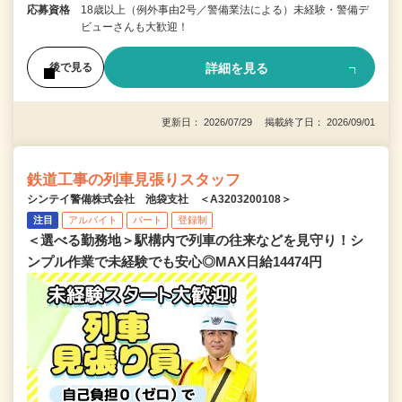
応募資格
18歳以上（例外事由2号／警備業法による）未経験・警備デ
ビューさんも大歓迎！
詳細を見る
後で見る
更新日： 2026/07/29 掲載終了日： 2026/09/01
鉄道工事の列車見張りスタッフ
シンテイ警備株式会社 池袋支社 ＜A3203200108＞
注目
アルバイト
パート
登録制
＜選べる勤務地＞駅構内で列車の往来などを見守り！シ
ンプル作業で未経験でも安心◎MAX日給14474円