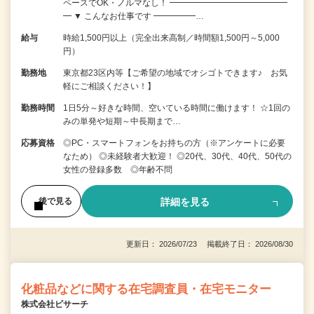
ペースでOK・ノルマなし！ ━━━━━━━━━━━━━━
━ ▼ こんなお仕事です ━━━━━…
給与
時給1,500円以上（完全出来高制／時間額1,500円～5,000
円）
勤務地
東京都23区内等【ご希望の地域でオシゴトできます♪ お気
軽にご相談ください！】
勤務時間
1日5分～好きな時間、空いている時間に働けます！ ☆1回の
みの単発や短期～中長期まで…
応募資格
◎PC・スマートフォンをお持ちの方（※アンケートに必要
なため） ◎未経験者大歓迎！ ◎20代、30代、40代、50代の
女性の登録多数 ◎年齢不問
詳細を見る
後で見る
更新日： 2026/07/23 掲載終了日： 2026/08/30
化粧品などに関する在宅調査員・在宅モニター
株式会社ビサーチ