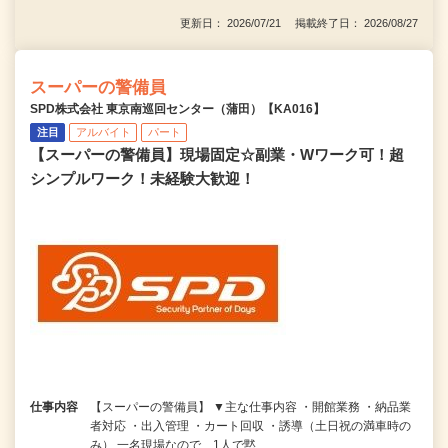
更新日： 2026/07/21 掲載終了日： 2026/08/27
スーパーの警備員
SPD株式会社 東京南巡回センター（蒲田）【KA016】
注目
アルバイト
パート
【スーパーの警備員】現場固定☆副業・Wワーク可！超
シンプルワーク！未経験大歓迎！
仕事内容
【スーパーの警備員】 ▼主な仕事内容 ・開館業務 ・納品業
者対応 ・出入管理 ・カート回収 ・誘導（土日祝の満車時の
み） 一名現場なので、1人で黙…