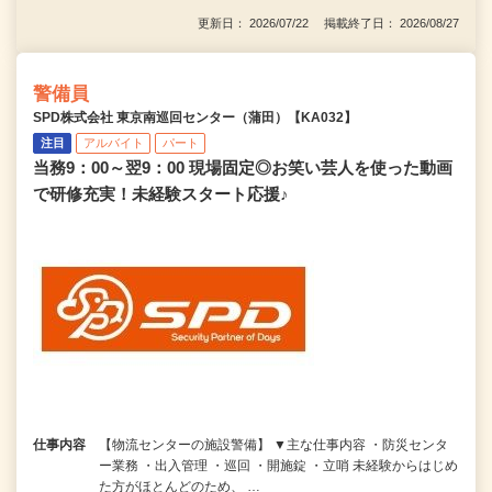
更新日： 2026/07/22 掲載終了日： 2026/08/27
警備員
SPD株式会社 東京南巡回センター（蒲田）【KA032】
注目
アルバイト
パート
当務9：00～翌9：00 現場固定◎お笑い芸人を使った動画
で研修充実！未経験スタート応援♪
仕事内容
【物流センターの施設警備】 ▼主な仕事内容 ・防災センタ
ー業務 ・出入管理 ・巡回 ・開施錠 ・立哨 未経験からはじめ
た方がほとんどのため、 …