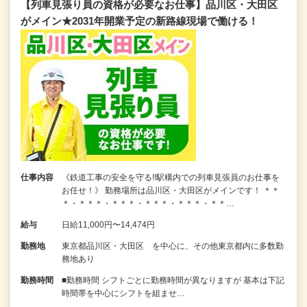
【列車見張り員の資格が必要なお仕事】品川区・大田区
がメイン★2031年開業予定の新路線現場で働ける！
仕事内容
《鉄道工事の安全を守る!!駅構内での列車見張員のお仕事を
お任せ！》 勤務場所は品川区・大田区がメインです！ ＊＊
＊・＊＊＊・＊＊＊・＊＊＊・＊＊＊・＊＊…
給与
日給11,000円〜14,474円
勤務地
東京都品川区・大田区 を中心に、その他東京都内に多数勤
務地あり
勤務時間
■勤務時間 シフトごとに勤務時間が異なりますが 基本は下記
時間帯を中心にシフトを組ませ…