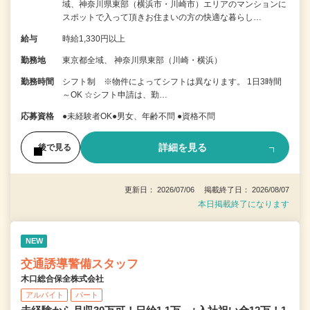
域、神奈川県東部（横浜市・川崎市）エリアのマンションに
スポットで入って頂きお住まいの方の快適な暮らし…
給与
時給1,330円以上
勤務地
東京都全域、 神奈川県東部（川崎・横浜）
勤務時間
シフト制 ※物件によってシフトは異なります。 1日3時間
～OK ☆シフト申請は、勤…
応募資格
●未経験者OK●男女、年齢不問 ●資格不問
詳細を見る
後で見る
更新日： 2026/07/06 掲載終了日： 2026/08/07
本日掲載終了になります
NEW
交通誘導警備スタッフ
木口総合保全株式会社
アルバイト
パート