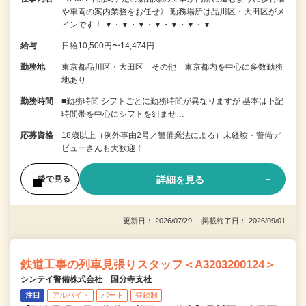
や車両の案内業務をお任せ》 勤務場所は品川区・大田区がメ
インです！ ▼・▼・▼・▼・▼・▼・▼…
給与
日給10,500円〜14,474円
勤務地
東京都品川区・大田区 その他 東京都内を中心に多数勤務
地あり
勤務時間
■勤務時間 シフトごとに勤務時間が異なりますが 基本は下記
時間帯を中心にシフトを組ませ…
応募資格
18歳以上（例外事由2号／警備業法による）未経験・警備デ
ビューさんも大歓迎！
詳細を見る
後で見る
更新日： 2026/07/29 掲載終了日： 2026/09/01
鉄道工事の列車見張りスタッフ＜A3203200124＞
シンテイ警備株式会社 国分寺支社
注目
アルバイト
パート
登録制