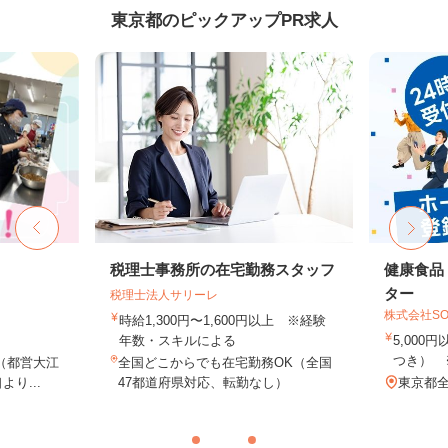
東京都のピックアップPR求人
税理士事務所の在宅勤務スタッフ
健康食品
ター
税理士法人サリーレ
株式会社SO
時給1,300円〜1,600円以上 ※経験
年数・スキルによる
5,000
つき） 
（都営大江
全国どこからでも在宅勤務OK（全国
り...
47都道府県対応、転勤なし）
東京都