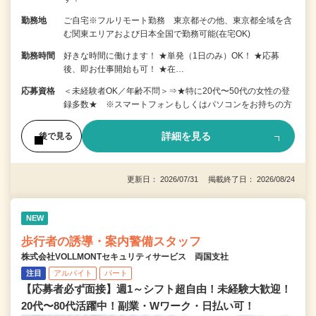
勤務地
ご自宅※フルリモート勤務 東京都その他、東京都全域を含
む関東エリアおよび日本全国で勤務可能(在宅OK)
勤務時間
好きな時間に働けます！ ★単発（1日のみ）OK！ ★応募
後、即お仕事開始も可！ ★在…
応募資格
＜未経験者OK／年齢不問＞⇒★特に20代〜50代の女性の登
録多数★ ※スマートフォンもしくはパソコンをお持ちの方
詳細を見る
後で見る
更新日： 2026/07/31 掲載終了日： 2026/08/24
NEW
歩行者の誘導・案内警備スタッフ
株式会社VOLLMONTセキュリティサービス 両国支社
注目
アルバイト
パート
【応募者必ず面接】週1～シフト超自由！未経験大歓迎！
20代〜80代活躍中！副業・Wワーク・日払い可！