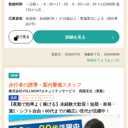
勤務時間
＜日勤＞ ・8：00〜17：00 ・9：00〜18：00 ※1日8時間 週
1日から応…
応募資格
無資格・未経験OK！ ※18歳以上：警備業法による（例外事
由2号）
詳細を見る
後で見る
更新日： 2026/07/31 掲載終了日： 2026/08/08
掲載終了まであと1日
NEW
歩行者の誘導・案内警備スタッフ
株式会社VOLLMONTセキュリティサービス 両国支社（夜勤）
注目
アルバイト
パート
【夜勤で効率よく稼げる】未経験大歓迎！短期・単発・
週1・シフト自由！80代までの幅広い世代が活躍中！