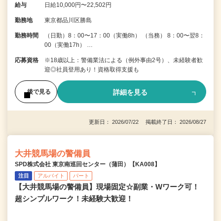
給与
日給10,000円〜22,502円
勤務地
東京都品川区勝島
勤務時間
（日勤）8：00〜17：00（実働8h） （当務） 8：00〜翌8：
00（実働17h） …
応募資格
※18歳以上：警備業法による（例外事由2号）、未経験者歓
迎◎社員登用あり！資格取得支援も
詳細を見る
後で見る
更新日： 2026/07/22 掲載終了日： 2026/08/27
大井競馬場の警備員
SPD株式会社 東京南巡回センター（蒲田）【KA008】
注目
アルバイト
パート
【大井競馬場の警備員】現場固定☆副業・Wワーク可！
超シンプルワーク！未経験大歓迎！