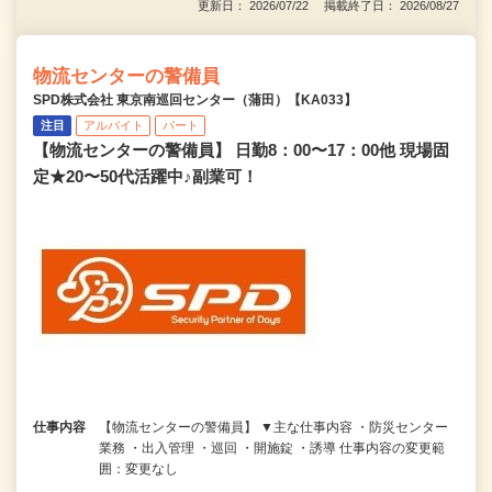
更新日： 2026/07/22 掲載終了日： 2026/08/27
物流センターの警備員
SPD株式会社 東京南巡回センター（蒲田）【KA033】
注目
アルバイト
パート
【物流センターの警備員】 日勤8：00〜17：00他 現場固
定★20〜50代活躍中♪副業可！
仕事内容
【物流センターの警備員】 ▼主な仕事内容 ・防災センター
業務 ・出入管理 ・巡回 ・開施錠 ・誘導 仕事内容の変更範
囲：変更なし