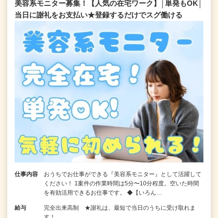
美容系モニター募集！【人気の在宅ワーク】│単発もOK│
当日に謝礼をお支払い★登録するだけでスグ働ける
仕事内容
おうちでお仕事ができる『美容系モニター』として活躍して
ください！ 1案件の作業時間は5分〜10分程度。空いた時間
を有効活用できるお仕事です。 ◆【いろん…
給与
完全出来高制 ★謝礼は、最短で当日のうちに受け取れま
す！