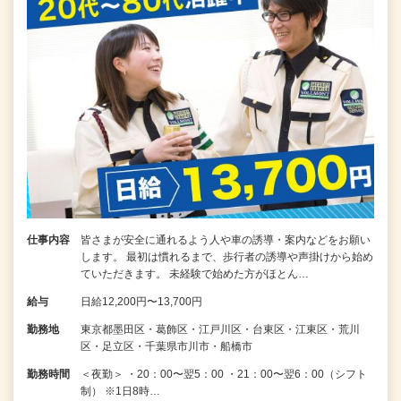
仕事内容
皆さまが安全に通れるよう人や車の誘導・案内などをお願い
します。 最初は慣れるまで、歩行者の誘導や声掛けから始め
ていただきます。 未経験で始めた方がほとん…
給与
日給12,200円〜13,700円
勤務地
東京都墨田区・葛飾区・江戸川区・台東区・江東区・荒川
区・足立区・千葉県市川市・船橋市
勤務時間
＜夜勤＞ ・20：00〜翌5：00 ・21：00〜翌6：00（シフト
制） ※1日8時…