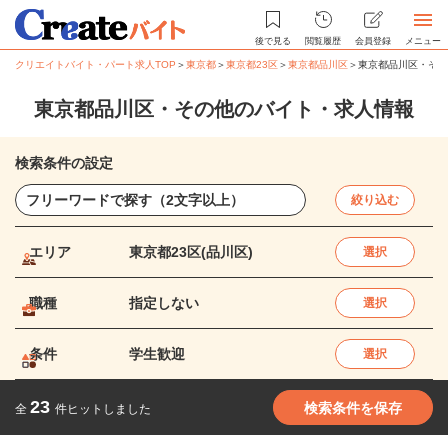
後で見る
閲覧履歴
会員登録
メニュー
クリエイトバイト・パート求人TOP
＞
東京都
＞
東京都23区
＞
東京都品川区
＞
東京都品川区・その
東京都品川区・その他のバイト・求人情報
検索条件の設定
絞り込む
エリア
東京都23区(品川区)
選択
職種
指定しない
選択
条件
学生歓迎
選択
23
検索条件を保存
全
件ヒットしました