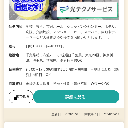
仕事内容
学校、役所、市民ホール、ショッピングセンター、ホテル、
病院、介護施設、マンション、ビル、スーパー、自動車ディ
ーラーなどの建物点検や検査をお願いいたします。 …
給与
日給10,000円～40,000円
勤務地
千葉県柏市布施2193／現場は千葉県、東京23区、神奈川
県、埼玉県、茨城県 ※直行直帰OK
勤務時間
9：00～17：30の間で1日3時間～6時間 ※現場による 【勤
務】 週1日～OK
応募資格
未経験者大歓迎 学歴・性別・資格不問 WワークOK
詳細を見る
後で見る
更新日： 2026/07/10 掲載終了日： 2026/09/11