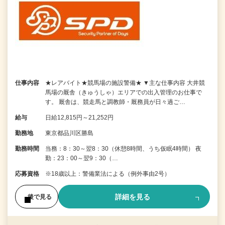
仕事内容
★レアバイト★競馬場の施設警備★ ▼主な仕事内容 大井競
馬場の厩舎（きゅうしゃ）エリアでの出入管理のお仕事で
す。 厩舎は、競走馬と調教師・厩務員が日々過ご…
給与
日給12,815円～21,252円
勤務地
東京都品川区勝島
勤務時間
当務：8：30～翌8：30（休憩8時間、うち仮眠4時間） 夜
勤：23：00～翌9：30（…
応募資格
※18歳以上：警備業法による（例外事由2号）
詳細を見る
後で見る