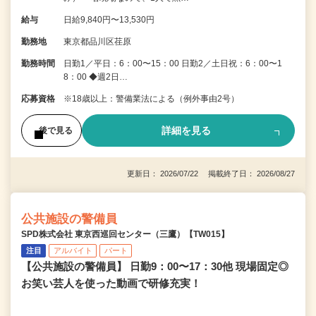
給与
日給9,840円〜13,530円
勤務地
東京都品川区荏原
勤務時間
日勤1／平日：6：00〜15：00 日勤2／土日祝：6：00〜1
8：00 ◆週2日…
応募資格
※18歳以上：警備業法による（例外事由2号）
詳細を見る
後で見る
更新日： 2026/07/22 掲載終了日： 2026/08/27
公共施設の警備員
SPD株式会社 東京西巡回センター（三鷹）【TW015】
注目
アルバイト
パート
【公共施設の警備員】 日勤9：00〜17：30他 現場固定◎
お笑い芸人を使った動画で研修充実！