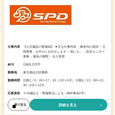
仕事内容
【公共施設の警備員】 ▼主な仕事内容 ・厩舎内の巡回 ・立
哨業務 を中心にお任せします！ 他にも… ・防災センター
業務 ・厩舎の開閉 ・出入管理 …
給与
日給9,225円
勤務地
東京都品川区勝島
勤務時間
日勤1／9：00〜17：30（1月〜3月） 日勤2／13：00〜21：
30（4月〜12月…
応募資格
※18歳以上：警備業法による（例外事由2号）
詳細を見る
後で見る