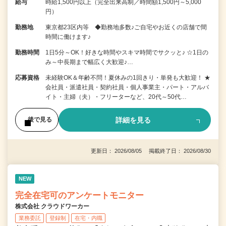
給与
時給1,500円以上（完全出来高制／時間額1,500円～5,000
円）
勤務地
東京都23区内等 ◆勤務地多数♪ご自宅やお近くの店舗で間
時間に働けます♪
勤務時間
1日5分～OK！好きな時間やスキマ時間でサクッと♪ ☆1日の
み～中長期まで幅広く大歓迎♪…
応募資格
未経験OK＆年齢不問！夏休みの1回きり・単発も大歓迎！ ★
会社員・派遣社員・契約社員・個人事業主・パート・アルバ
イト・主婦（夫）・フリーターなど、20代～50代…
詳細を見る
後で見る
更新日： 2026/08/05 掲載終了日： 2026/08/30
NEW
完全在宅可のアンケートモニター
株式会社 クラウドワーカー
業務委託
登録制
在宅・内職