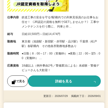
仕事内容
鉄道工事の安全を守る!!駅構内での列車見張員のお仕事をお
任せ！ 《JR認定の資格を無料でGETしませんか？》 工事や
メンテナンスを行う際に、 列車と作…
給与
日給10,500円～日給14,474円
勤務地
東京都（池袋駅・新宿駅・赤羽駅・品川駅）千葉県（松戸
駅）各駅構内 その他各所勤務地多数あり
勤務時間
●日勤｜8：00～17：00（実働8h） ●夜勤｜22：00～翌5：0
0（実働8h） …
応募資格
18歳以上（例外事由2号／警備業法による）未経験・警備デ
ビューさんも大歓迎！
詳細を見る
後で見る
更新日： 2026/07/29 掲載終了日： 2026/09/01