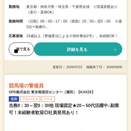
勤務地
東京都・神奈川県・埼玉県・千葉県全域 ☆現場多数あり
（直行・直帰OK）
勤務時間
《日勤》08：00～17：00 《夜勤》20：00～翌5：00 ※週
3日〜勤務O…
応募資格
18歳以上（警備業法による※例外事由2号）、未経験OK！
詳細を見る
後で見る
更新日： 2026/07/22 掲載終了日： 2026/09/05
競馬場の警備員
SPD株式会社 東京南巡回センター（蒲田）【KA028】
注目
アルバイト
パート
当務8：30～翌8：30他 現場固定★20～50代活躍中♪副業
可！未経験者歓迎◎社員登用あり！