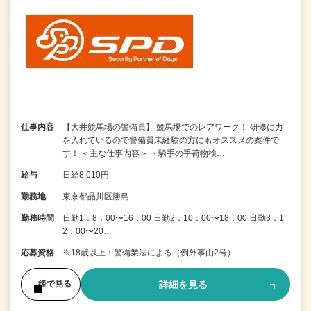
仕事内容
【大井競馬場の警備員】 競馬場でのレアワーク！ 研修に力
を入れているので警備員未経験の方にもオススメの案件で
す！ ＜主な仕事内容＞ ・騎手の手荷物検…
給与
日給8,610円
勤務地
東京都品川区勝島
勤務時間
日勤1：8：00〜16：00 日勤2：10：00〜18：00 日勤3：1
2：00〜20…
応募資格
※18歳以上：警備業法による（例外事由2号）
詳細を見る
後で見る