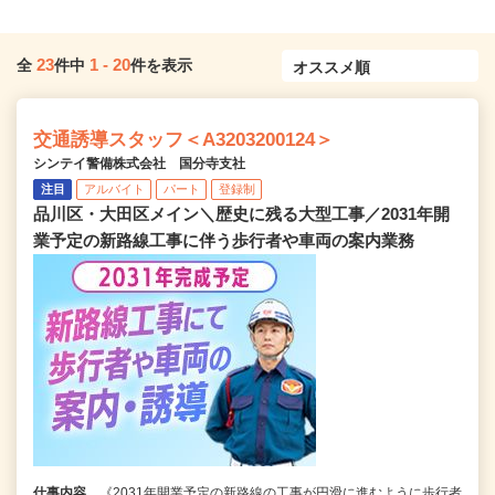
23
1
-
20
全
件中
件を表示
交通誘導スタッフ＜A3203200124＞
シンテイ警備株式会社 国分寺支社
注目
アルバイト
パート
登録制
品川区・大田区メイン＼歴史に残る大型工事／2031年開
業予定の新路線工事に伴う歩行者や車両の案内業務
仕事内容
《2031年開業予定の新路線の工事が円滑に進むように歩行者