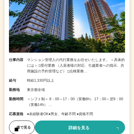
仕事内容
マンション管理人の代行業務をお任せいたします。 ＜具体的
には＞ □受付業務 （入居者様の対応、引越業者への指示、共
用施設の予約管理など） □点検業務…
給与
時給1,330円以上
勤務地
東京都全域
勤務時間
＜シフト制＞ 8：00～17：00（実働8h） 17：00～翌9：00
（実働14h） …
応募資格
●未経験者OK●男女、年齢不問 ●資格不問
詳細を見る
後で見る