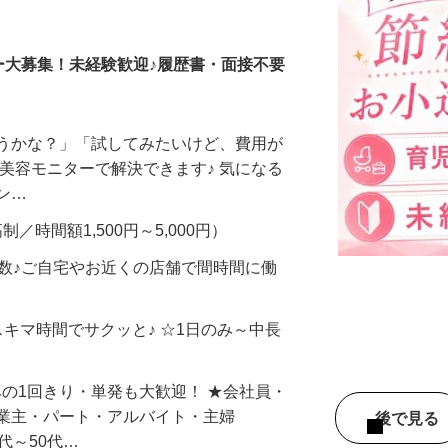
調査員・在宅モニター
ー大募集！未経験歓迎♪履歴書・面接不要
合うかな？」「試してみたいけど、費用が
、美容モニターで解決できます♪ 気になる
メン…
制／時間額1,500円～5,000円）
多数♪ご自宅やお近くの店舗で間時間に働
スキマ時間でサクッと♪ ☆1日のみ～中長
みの1回きり・単発も大歓迎！ ★会社員・