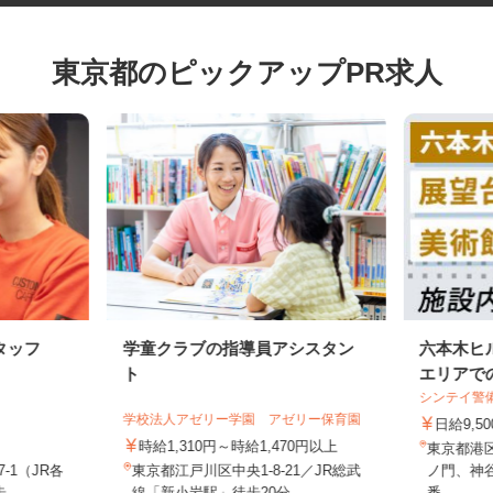
東京都のピックアップPR求人
タッフ
学童クラブの指導員アシスタン
六本木
ト
エリアで
シンテイ
店
学校法人アゼリー学園 アゼリー保育園
日給9,
時給1,310円～時給1,470円以上
東京都