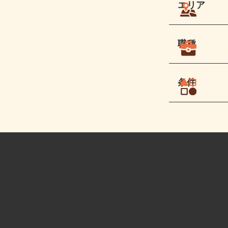
エリア
職種
条件