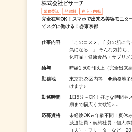
化粧品などに関する在宅
株式会社ビサーチ
業務委託
登録制
在宅・内職
完全在宅OK！スマホで出来る美容モニタ
でスグに働ける！@東京都
仕事内容
「このコスメ、自分の肌に
気になる…」 そんな気持ち
化粧品・健康食品・サプリ
給与
時給1,500円以上（完全出来高
勤務地
東京都23区内等 ◆勤務地
けます♪
勤務時間
1日5分～OK！好きな時間や
期まで幅広く大歓迎♪…
応募資格
未経験OK＆年齢不問！夏休