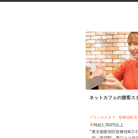
六本木ヒルズの展望台・美術館
ネットカフェの接客ス
エリアでの案内警...
シンテイ警備株式会社 六本木支社
グランカスタマ 歌舞伎町
日給9,500円〜15,000円
時給1,350円以上
東京都港区周辺エリア（六本木、虎