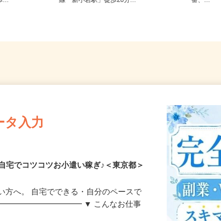
7-1（JR各
東京都江戸川区中央1-8-21／JR総武
ノ門、
...
線「新小岩駅」徒歩20分...
番、...
ータ入力
自宅でコツコツお小遣い稼ぎ♪＜東京都＞
い方へ。 自宅でできる・自分のペースで
━━━━━━━━━━━ ▼ こんなお仕事