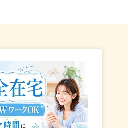
神谷町、表参道、麻布十
東京都新宿区歌舞伎町2-37-1（JR各
線「新宿駅」東口より徒歩...