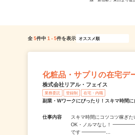
ノ門、神谷町、表参道、麻布十
東京都新宿区歌舞伎町2-3
番、...
線「新宿駅」東口より徒歩
全
5
件中
1
-
5
件を表示
化粧品・サプリの在宅デ
株式会社リアル・フェイス
業務委託
登録制
在宅・内職
副業・Wワークにぴったり！スキマ時間に
仕事内容
スキマ時間にコツコツ稼ぎた
OK・ノルマなし！ ━━━━