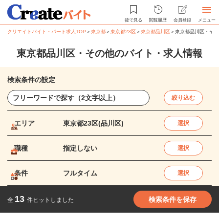
後で見る
閲覧履歴
会員登録
メニュー
クリエイトバイト・パート求人TOP
＞
東京都
＞
東京都23区
＞
東京都品川区
＞
東京都品川区・その
東京都品川区・その他のバイト・求人情報
検索条件の設定
絞り込む
エリア
東京都23区(品川区)
選択
職種
指定しない
選択
条件
フルタイム
選択
13
検索条件を保存
全
件ヒットしました