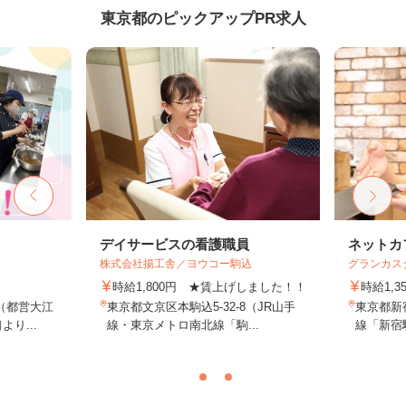
東京都のピックアップPR求人
デイサービスの看護職員
ネットカ
株式会社揚工舎／ヨウコー駒込
グランカス
時給1,800円 ★賃上げしました！！
時給1,3
（都営大江
東京都文京区本駒込5-32-8（JR山手
東京都新宿
り...
線・東京メトロ南北線「駒...
線「新宿