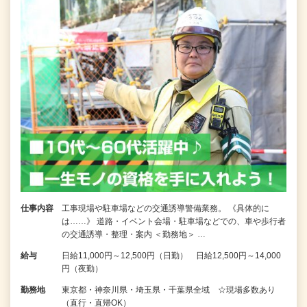
仕事内容
工事現場や駐車場などの交通誘導警備業務。 《具体的に
は……》 道路・イベント会場・駐車場などでの、車や歩行者
の交通誘導・整理・案内 ＜勤務地＞ …
給与
日給11,000円～12,500円（日勤） 日給12,500円～14,000
円（夜勤）
勤務地
東京都・神奈川県・埼玉県・千葉県全域 ☆現場多数あり
（直行・直帰OK）