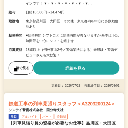
インです！ ▼・▼・▼・▼・▼・▼・▼…
給与
日給10,500円〜14,474円
勤務地
東京都品川区・大田区 その他 東京都内を中心に多数勤務
地あり
勤務時間
■勤務時間 シフトごとに勤務時間が異なりますが 基本は下記
時間帯を中心にシフトを組ませ…
応募資格
18歳以上（例外事由2号／警備業法による）未経験・警備デ
ビューさんも大歓迎！
詳細を見る
後で見る
更新日： 2026/07/29 掲載終了日： 2026/09/01
鉄道工事の列車見張りスタッフ＜A3203200124＞
シンテイ警備株式会社 国分寺支社
注目
アルバイト
パート
登録制
【列車見張り員の資格が必要なお仕事】品川区・大田区