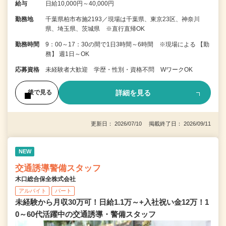
給与
日給10,000円～40,000円
勤務地
千葉県柏市布施2193／現場は千葉県、東京23区、神奈川
県、埼玉県、茨城県 ※直行直帰OK
勤務時間
9：00～17：30の間で1日3時間～6時間 ※現場による 【勤
務】 週1日～OK
応募資格
未経験者大歓迎 学歴・性別・資格不問 WワークOK
詳細を見る
後で見る
更新日： 2026/07/10 掲載終了日： 2026/09/11
NEW
交通誘導警備スタッフ
木口総合保全株式会社
アルバイト
パート
未経験から月収30万可！日給1.1万～+入社祝い金12万！1
0～60代活躍中の交通誘導・警備スタッフ