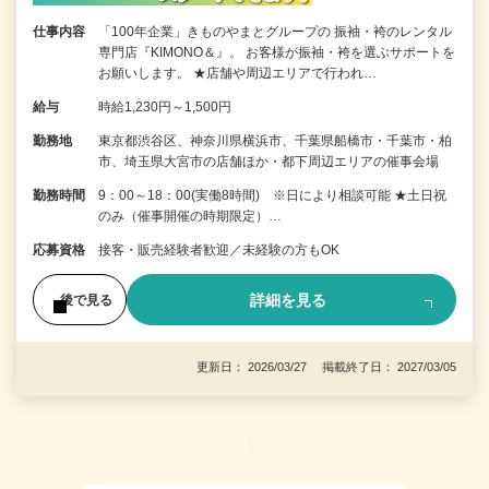
仕事内容
「100年企業」きものやまとグループの 振袖・袴のレンタル
専門店『KIMONO＆』。 お客様が振袖・袴を選ぶサポートを
お願いします。 ★店舗や周辺エリアで行われ…
給与
時給1,230円～1,500円
勤務地
東京都渋谷区、神奈川県横浜市、千葉県船橋市・千葉市・柏
市、埼玉県大宮市の店舗ほか・都下周辺エリアの催事会場
勤務時間
9：00～18：00(実働8時間) ※日により相談可能 ★土日祝
のみ（催事開催の時期限定）…
応募資格
接客・販売経験者歓迎／未経験の方もOK
詳細を見る
後で見る
更新日： 2026/03/27 掲載終了日： 2027/03/05
1