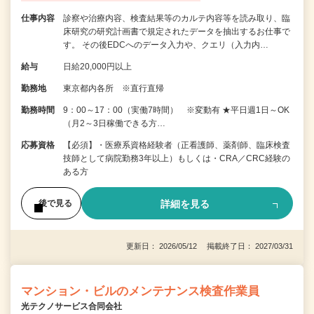
仕事内容
診察や治療内容、検査結果等のカルテ内容等を読み取り、臨
床研究の研究計画書で規定されたデータを抽出するお仕事で
す。 その後EDCへのデータ入力や、クエリ（入力内…
給与
日給20,000円以上
勤務地
東京都内各所 ※直行直帰
勤務時間
9：00～17：00（実働7時間） ※変動有 ★平日週1日～OK
（月2～3日稼働できる方…
応募資格
【必須】・医療系資格経験者（正看護師、薬剤師、臨床検査
技師として病院勤務3年以上）もしくは・CRA／CRC経験の
ある方
詳細を見る
後で見る
更新日： 2026/05/12 掲載終了日： 2027/03/31
マンション・ビルのメンテナンス検査作業員
光テクノサービス合同会社