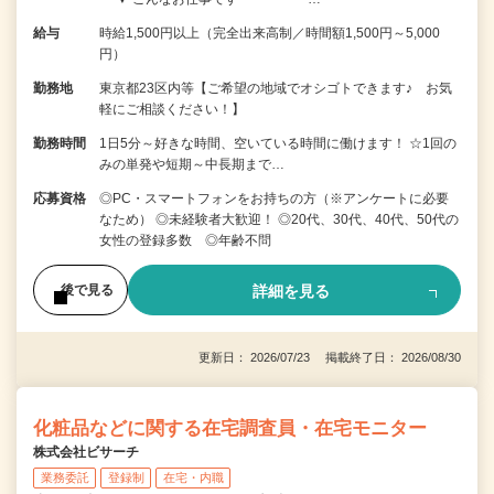
給与
時給1,500円以上（完全出来高制／時間額1,500円～5,000
円）
勤務地
東京都23区内等【ご希望の地域でオシゴトできます♪ お気
軽にご相談ください！】
勤務時間
1日5分～好きな時間、空いている時間に働けます！ ☆1回の
みの単発や短期～中長期まで…
応募資格
◎PC・スマートフォンをお持ちの方（※アンケートに必要
なため） ◎未経験者大歓迎！ ◎20代、30代、40代、50代の
女性の登録多数 ◎年齢不問
詳細を見る
後で見る
更新日： 2026/07/23 掲載終了日： 2026/08/30
化粧品などに関する在宅調査員・在宅モニター
株式会社ビサーチ
業務委託
登録制
在宅・内職