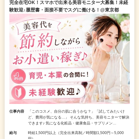
完全在宅OK！スマホで出来る美容モニター大募集！未経
験歓迎♪履歴書・面接不要でスグに働ける！@東京都
仕事内容
「このコスメ、自分の肌に合うかな？」「試してみたいけ
ど、費用が気になる…」 そんな気持ち、美容モニターで解決
できます♪ 気になる化粧品・健康食品・サプリメン…
給与
時給1,500円以上（完全出来高制／時間額1,500円～5,000
円）