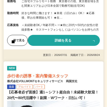
勤務地
ご自宅※フルリモート勤務 東京都その他、東京都全域を含
む関東エリアおよび日本全国で勤務可能(在宅OK)
勤務時間
好きな時間に働けます！ ★単発（1日のみ）OK！ ★応募
後、即お仕事開始も可！ ★在…
応募資格
＜未経験者OK／年齢不問＞⇒★特に20代〜50代の女性の登
録多数★ ※スマートフォンもしくはパソコンをお持ちの方
詳細を見る
後で見る
更新日： 2026/07/31 掲載終了日： 2026/08/24
NEW
歩行者の誘導・案内警備スタッフ
株式会社VOLLMONTセキュリティサービス 両国支社
注目
アルバイト
パート
【応募者必ず面接】週1～シフト超自由！未経験大歓迎！
20代〜80代活躍中！副業・Wワーク・日払い可！