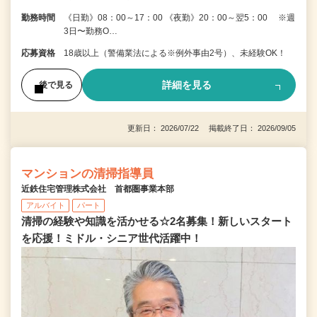
勤務時間
《日勤》08：00～17：00 《夜勤》20：00～翌5：00 ※週
3日〜勤務O…
応募資格
18歳以上（警備業法による※例外事由2号）、未経験OK！
詳細を見る
後で見る
更新日： 2026/07/22 掲載終了日： 2026/09/05
マンションの清掃指導員
近鉄住宅管理株式会社 首都圏事業本部
アルバイト
パート
清掃の経験や知識を活かせる☆2名募集！新しいスタート
を応援！ミドル・シニア世代活躍中！