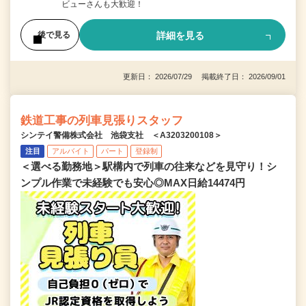
ビューさんも大歓迎！
詳細を見る
後で見る
更新日： 2026/07/29 掲載終了日： 2026/09/01
鉄道工事の列車見張りスタッフ
シンテイ警備株式会社 池袋支社 ＜A3203200108＞
注目
アルバイト
パート
登録制
＜選べる勤務地＞駅構内で列車の往来などを見守り！シ
ンプル作業で未経験でも安心◎MAX日給14474円