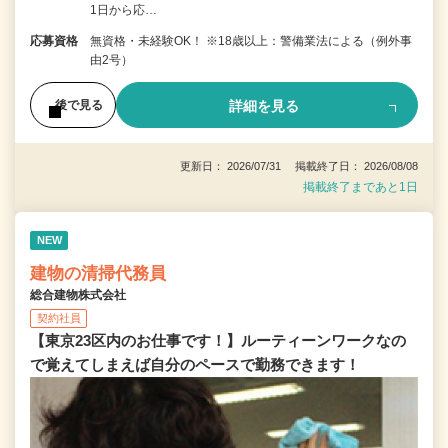
1日から応…
応募資格
無資格・未経験OK！ ※18歳以上：警備業法による（例外事
由2号）
詳細を見る
後で見る
更新日： 2026/07/31 掲載終了日： 2026/08/08
掲載終了まであと1日
NEW
建物の清掃代務員
総合建物株式会社
契約社員
【東京23区内のお仕事です！】ルーティーンワークなの
で覚えてしまえば自分のペースで勤務できます！