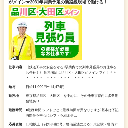
がメイン★2031年開業予定の新路線現場で働ける！
仕事内容
《鉄道工事の安全を守る!!駅構内での列車見張員のお仕事を
お任せ！》 勤務場所は品川区・大田区がメインです！ ＊＊
＊・＊＊＊・＊＊＊・＊＊＊・＊＊＊・＊＊…
給与
日給11,000円〜14,474円
勤務地
東京都品川区・大田区 を中心に、その他東京都内に多数勤
務地あり
勤務時間
■勤務時間 シフトごとに勤務時間が異なりますが 基本は下記
時間帯を中心にシフトを組ませ…
応募資格
18歳以上（例外事由2号／警備業法による）未経験・警備デ