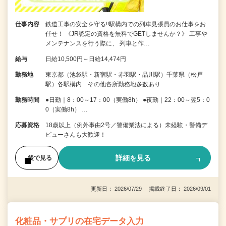
仕事内容
鉄道工事の安全を守る!!駅構内での列車見張員のお仕事をお
任せ！ 《JR認定の資格を無料でGETしませんか？》 工事や
メンテナンスを行う際に、 列車と作…
給与
日給10,500円～日給14,474円
勤務地
東京都（池袋駅・新宿駅・赤羽駅・品川駅）千葉県（松戸
駅）各駅構内 その他各所勤務地多数あり
勤務時間
●日勤｜8：00～17：00（実働8h） ●夜勤｜22：00～翌5：0
0（実働8h） …
応募資格
18歳以上（例外事由2号／警備業法による）未経験・警備デ
ビューさんも大歓迎！
詳細を見る
後で見る
更新日： 2026/07/29 掲載終了日： 2026/09/01
化粧品・サプリの在宅データ入力