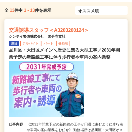
13
1
-
13
全
件中
件を表示
交通誘導スタッフ＜A3203200124＞
シンテイ警備株式会社 国分寺支社
注目
アルバイト
パート
登録制
品川区・大田区メイン＼歴史に残る大型工事／2031年開
業予定の新路線工事に伴う歩行者や車両の案内業務
仕事内容
《2031年開業予定の新路線の工事が円滑に進むように歩行者
や車両の案内業務をお任せ》 勤務場所は品川区・大田区がメ