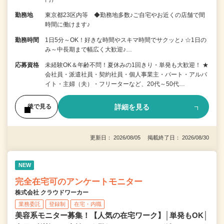
勤務地
東京都23区内等 ◆勤務地多数♪ご自宅やお近くの店舗で間
時間に働けます♪
勤務時間
1日5分～OK！好きな時間やスキマ時間でサクッと♪ ☆1日の
み～中長期まで幅広く大歓迎♪…
応募資格
未経験OK＆年齢不問！夏休みの1回きり・単発も大歓迎！ ★
会社員・派遣社員・契約社員・個人事業主・パート・アルバ
イト・主婦（夫）・フリーターなど、20代～50代…
詳細を見る
後で見る
更新日： 2026/08/05 掲載終了日： 2026/08/30
NEW
完全在宅可のアンケートモニター
株式会社 クラウドワーカー
業務委託
登録制
在宅・内職
美容系モニター募集！【人気の在宅ワーク】│単発もOK│