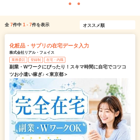
7
1
-
7
全
件中
件を表示
化粧品・サプリの在宅データ入力
株式会社リアル・フェイス
業務委託
登録制
在宅・内職
副業・Wワークにぴったり！スキマ時間に自宅でコツコ
ツお小遣い稼ぎ♪＜東京都＞