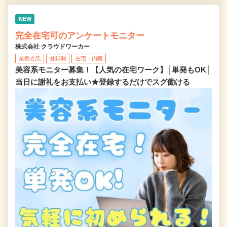
NEW
完全在宅可のアンケートモニター
株式会社 クラウドワーカー
業務委託
登録制
在宅・内職
美容系モニター募集！【人気の在宅ワーク】│単発もOK│
当日に謝礼をお支払い★登録するだけでスグ働ける