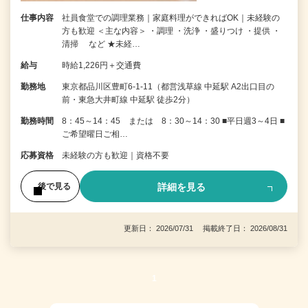
仕事内容
社員食堂での調理業務｜家庭料理ができればOK｜未経験の
方も歓迎 ＜主な内容＞ ・調理 ・洗浄 ・盛りつけ ・提供 ・
清掃 など ★未経…
給与
時給1,226円＋交通費
勤務地
東京都品川区豊町6-1-11（都営浅草線 中延駅 A2出口目の
前・東急大井町線 中延駅 徒歩2分）
勤務時間
8：45～14：45 または 8：30～14：30 ■平日週3～4日 ■
ご希望曜日ご相…
応募資格
未経験の方も歓迎｜資格不要
詳細を見る
後で見る
更新日： 2026/07/31 掲載終了日： 2026/08/31
1