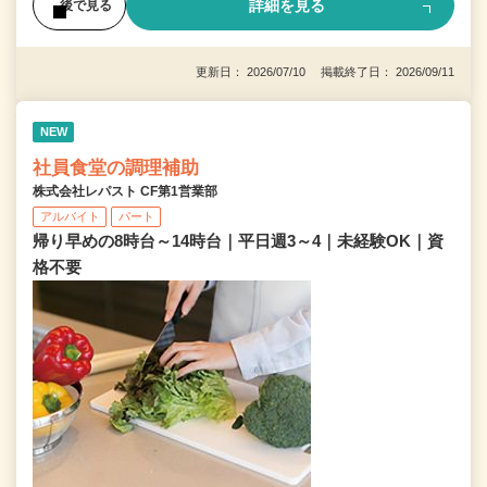
詳細を見る
後で見る
更新日： 2026/07/10 掲載終了日： 2026/09/11
NEW
社員食堂の調理補助
株式会社レパスト CF第1営業部
アルバイト
パート
帰り早めの8時台～14時台｜平日週3～4｜未経験OK｜資
格不要