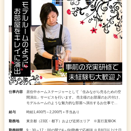
仕事内容
居住中ホームステージャーとして「住みながら売るための空
間演出」サービスを行います。 売主様のお部屋のお片付け、
モデルルームのような魅力的な部屋へ演出するお仕事で…
給与
時給1,400円～2,200円＋手当あり
勤務地
東京都（23区・都下）および近郊エリア ※直行直帰OK
勤務時間
9：30～17：00の間で4～6H勤務で応相談 ※月8日以上(土日