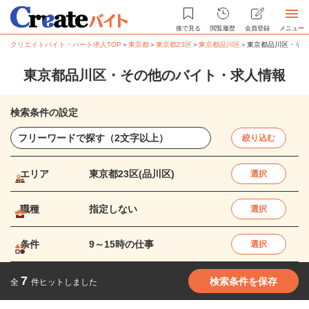
後で見る
閲覧履歴
会員登録
メニュー
クリエイトバイト・パート求人TOP
＞
東京都
＞
東京都23区
＞
東京都品川区
＞
東京都品川区・その
東京都品川区・その他のバイト・求人情報
検索条件の設定
絞り込む
エリア
東京都23区(品川区)
選択
職種
指定しない
選択
条件
9～15時の仕事
選択
7
検索条件を保存
全
件ヒットしました