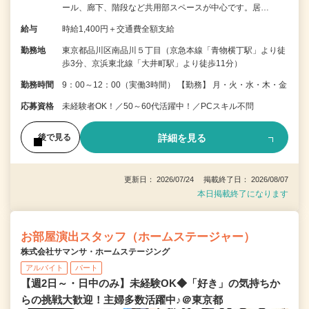
ール、廊下、階段など共用部スペースが中心です。居…
給与
時給1,400円＋交通費全額支給
勤務地
東京都品川区南品川５丁目（京急本線「青物横丁駅」より徒
歩3分、京浜東北線「大井町駅」より徒歩11分）
勤務時間
9：00～12：00（実働3時間） 【勤務】 月・火・水・木・金
応募資格
未経験者OK！／50～60代活躍中！／PCスキル不問
詳細を見る
後で見る
更新日： 2026/07/24 掲載終了日： 2026/08/07
本日掲載終了になります
お部屋演出スタッフ（ホームステージャー）
株式会社サマンサ・ホームステージング
アルバイト
パート
【週2日～・日中のみ】未経験OK◆「好き」の気持ちか
らの挑戦大歓迎！主婦多数活躍中♪＠東京都