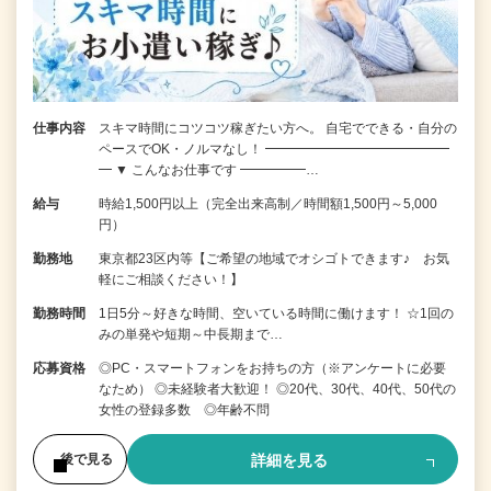
仕事内容
スキマ時間にコツコツ稼ぎたい方へ。 自宅でできる・自分の
ペースでOK・ノルマなし！ ━━━━━━━━━━━━━━
━ ▼ こんなお仕事です ━━━━━…
給与
時給1,500円以上（完全出来高制／時間額1,500円～5,000
円）
勤務地
東京都23区内等【ご希望の地域でオシゴトできます♪ お気
軽にご相談ください！】
勤務時間
1日5分～好きな時間、空いている時間に働けます！ ☆1回の
みの単発や短期～中長期まで…
応募資格
◎PC・スマートフォンをお持ちの方（※アンケートに必要
なため） ◎未経験者大歓迎！ ◎20代、30代、40代、50代の
女性の登録多数 ◎年齢不問
詳細を見る
後で見る