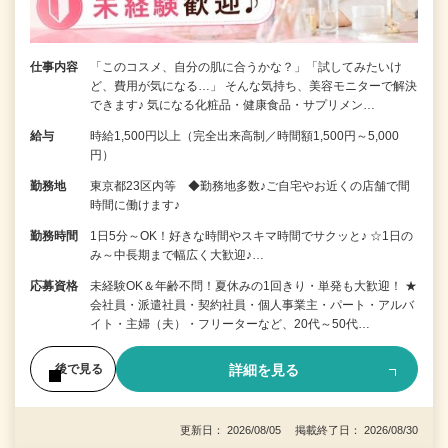
仕事内容
「このコスメ、自分の肌に合うかな？」「試してみたいけ
ど、費用が気になる…」 そんな気持ち、美容モニターで解決
できます♪ 気になる化粧品・健康食品・サプリメン…
給与
時給1,500円以上（完全出来高制／時間額1,500円～5,000
円）
勤務地
東京都23区内等 ◆勤務地多数♪ご自宅やお近くの店舗で間
時間に働けます♪
勤務時間
1日5分～OK！好きな時間やスキマ時間でサクッと♪ ☆1日の
み～中長期まで幅広く大歓迎♪…
応募資格
未経験OK＆年齢不問！夏休みの1回きり・単発も大歓迎！ ★
会社員・派遣社員・契約社員・個人事業主・パート・アルバ
イト・主婦（夫）・フリーターなど、20代～50代…
詳細を見る
後で見る
更新日： 2026/08/05 掲載終了日： 2026/08/30