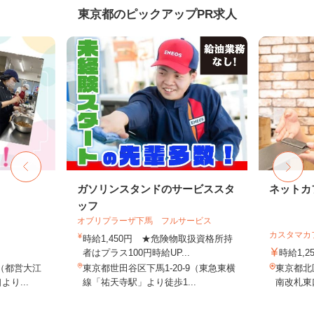
東京都のピックアップPR求人
ガソリンスタンドのサービススタ
ネットカ
ッフ
オブリプラーザ下馬 フルサービス
カスタマカ
時給1,450円 ★危険物取扱資格所持
者はプラス100円時給UP...
時給1,2
（都営大江
東京都世田谷区下馬1-20-9（東急東横
東京都北
り...
線「祐天寺駅」より徒歩1...
南改札東