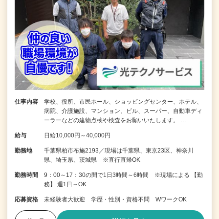
仕事内容
学校、役所、市民ホール、ショッピングセンター、ホテル、
病院、介護施設、マンション、ビル、スーパー、自動車ディ
ーラーなどの建物点検や検査をお願いいたします。 …
給与
日給10,000円～40,000円
勤務地
千葉県柏市布施2193／現場は千葉県、東京23区、神奈川
県、埼玉県、茨城県 ※直行直帰OK
勤務時間
9：00～17：30の間で1日3時間～6時間 ※現場による 【勤
務】 週1日～OK
応募資格
未経験者大歓迎 学歴・性別・資格不問 WワークOK