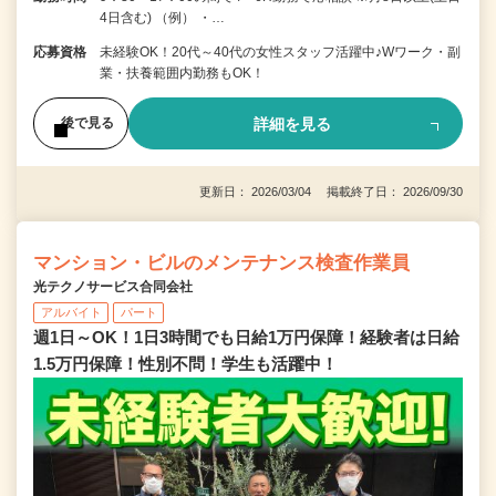
4日含む) （例） ・…
応募資格
未経験OK！20代～40代の女性スタッフ活躍中♪Wワーク・副
業・扶養範囲内勤務もOK！
詳細を見る
後で見る
更新日： 2026/03/04 掲載終了日： 2026/09/30
マンション・ビルのメンテナンス検査作業員
光テクノサービス合同会社
アルバイト
パート
週1日～OK！1日3時間でも日給1万円保障！経験者は日給
1.5万円保障！性別不問！学生も活躍中！