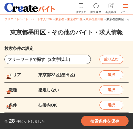
後で見る
閲覧履歴
会員登録
メニュー
クリエイトバイト・パート求人TOP
＞
東京都
＞
東京都23区
＞
東京都墨田区
＞
東京都墨田区・その
東京都墨田区・その他のバイト・求人情報
検索条件の設定
絞り込む
エリア
東京都23区(墨田区)
選択
職種
指定しない
選択
条件
扶養内OK
選択
28
検索条件を保存
全
件ヒットしました