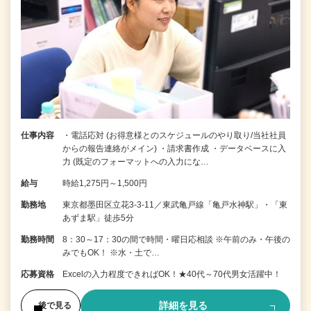
仕事内容
・電話応対 (お得意様とのスケジュールのやり取り/当社社員
からの報告連絡がメイン) ・請求書作成 ・データベースに入
力 (既定のフォーマットへの入力にな…
給与
時給1,275円～1,500円
勤務地
東京都墨田区立花3-3-11／東武亀戸線「亀戸水神駅」・「東
あずま駅」徒歩5分
勤務時間
8：30～17：30の間で時間・曜日応相談 ※午前のみ・午後の
みでもOK！ ※水・土で…
応募資格
Excelの入力程度できればOK！★40代～70代男女活躍中！
詳細を見る
後で見る