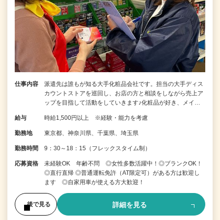
仕事内容
派遣先は誰もが知る大手化粧品会社です。担当の大手ディス
カウントストアを巡回し、お店の方と相談をしながら売上ア
ップを目指して活動をしていきます♪化粧品が好き、メイ…
給与
時給1,500円以上 ※経験・能力を考慮
勤務地
東京都、神奈川県、千葉県、埼玉県
勤務時間
9：30～18：15（フレックスタイム制）
応募資格
未経験OK 年齢不問 ◎女性多数活躍中！◎ブランクOK！
◎直行直帰 ◎普通運転免許（AT限定可）がある方は歓迎し
ます ◎自家用車が使える方大歓迎！
詳細を見る
後で見る