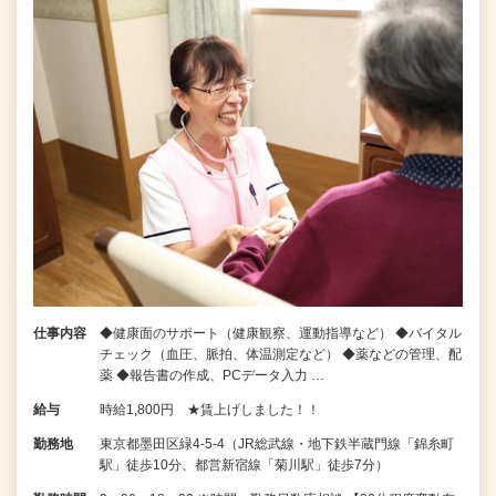
仕事内容
◆健康面のサポート（健康観察、運動指導など） ◆バイタル
チェック（血圧、脈拍、体温測定など） ◆薬などの管理、配
薬 ◆報告書の作成、PCデータ入力 …
給与
時給1,800円 ★賃上げしました！！
勤務地
東京都墨田区緑4-5-4（JR総武線・地下鉄半蔵門線「錦糸町
駅」徒歩10分、都営新宿線「菊川駅」徒歩7分）