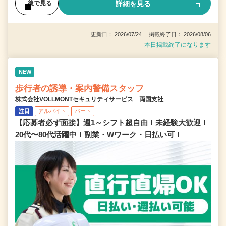
詳細を見る
後で見る
更新日： 2026/07/24 掲載終了日： 2026/08/06
本日掲載終了になります
NEW
歩行者の誘導・案内警備スタッフ
株式会社VOLLMONTセキュリティサービス 両国支社
注目
アルバイト
パート
【応募者必ず面接】週1～シフト超自由！未経験大歓迎！
20代〜80代活躍中！副業・Wワーク・日払い可！