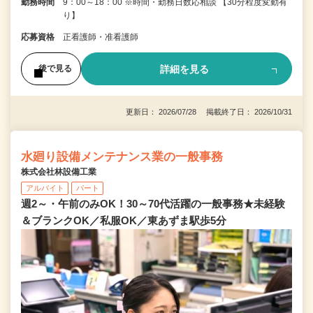
勤務時間
9：00～18：00 ※時間・勤務日数応相談 【30分程度変動有
り】
応募資格
正看護師・准看護師
詳細を見る
後で見る
更新日： 2026/07/28 掲載終了日： 2026/10/31
水廻り設備メンテナンス業の一般事務
株式会社林設備工業
アルバイト
パート
週2～・午前のみOK！30～70代活躍の一般事務★未経験
＆ブランクOK／私服OK／東あずま駅歩5分