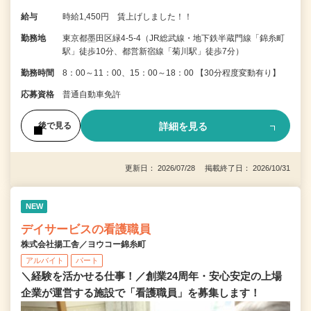
給与
時給1,450円 賃上げしました！！
勤務地
東京都墨田区緑4-5-4（JR総武線・地下鉄半蔵門線「錦糸町
駅」徒歩10分、都営新宿線「菊川駅」徒歩7分）
勤務時間
8：00～11：00、15：00～18：00 【30分程度変動有り】
応募資格
普通自動車免許
詳細を見る
後で見る
更新日： 2026/07/28 掲載終了日： 2026/10/31
NEW
デイサービスの看護職員
株式会社揚工舎／ヨウコー錦糸町
アルバイト
パート
＼経験を活かせる仕事！／創業24周年・安心安定の上場
企業が運営する施設で「看護職員」を募集します！