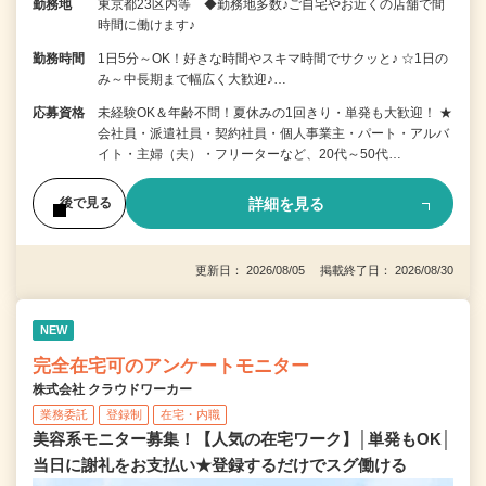
勤務地
東京都23区内等 ◆勤務地多数♪ご自宅やお近くの店舗で間
時間に働けます♪
勤務時間
1日5分～OK！好きな時間やスキマ時間でサクッと♪ ☆1日の
み～中長期まで幅広く大歓迎♪…
応募資格
未経験OK＆年齢不問！夏休みの1回きり・単発も大歓迎！ ★
会社員・派遣社員・契約社員・個人事業主・パート・アルバ
イト・主婦（夫）・フリーターなど、20代～50代…
詳細を見る
後で見る
更新日： 2026/08/05 掲載終了日： 2026/08/30
NEW
完全在宅可のアンケートモニター
株式会社 クラウドワーカー
業務委託
登録制
在宅・内職
美容系モニター募集！【人気の在宅ワーク】│単発もOK│
当日に謝礼をお支払い★登録するだけでスグ働ける