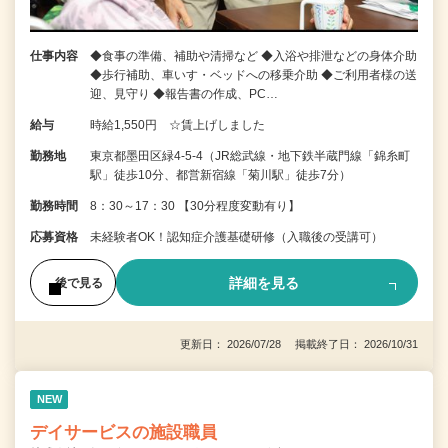
仕事内容
◆食事の準備、補助や清掃など ◆入浴や排泄などの身体介助
◆歩行補助、車いす・ベッドへの移乗介助 ◆ご利用者様の送
迎、見守り ◆報告書の作成、PC…
給与
時給1,550円 ☆賃上げしました
勤務地
東京都墨田区緑4-5-4（JR総武線・地下鉄半蔵門線「錦糸町
駅」徒歩10分、都営新宿線「菊川駅」徒歩7分）
勤務時間
8：30～17：30 【30分程度変動有り】
応募資格
未経験者OK！認知症介護基礎研修（入職後の受講可）
詳細を見る
後で見る
更新日： 2026/07/28 掲載終了日： 2026/10/31
NEW
デイサービスの施設職員