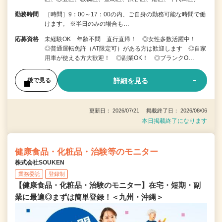
勤務時間
［時間］9：00～17：00の内、ご自身の勤務可能な時間で働
けます。 ※半日のみの場合も…
応募資格
未経験OK 年齢不問 直行直帰！ ◎女性多数活躍中！
◎普通運転免許（AT限定可）がある方は歓迎します ◎自家
用車が使える方大歓迎！ ◎副業OK！ ◎ブランクO…
詳細を見る
後で見る
更新日： 2026/07/21 掲載終了日： 2026/08/06
本日掲載終了になります
健康食品・化粧品・治験等のモニター
株式会社SOUKEN
業務委託
登録制
【健康食品・化粧品・治験のモニター】在宅・短期・副
業に最適◎まずは簡単登録！＜九州・沖縄＞