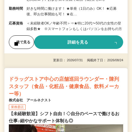
勤務時間
好きな時間に働けます！ ★単発（1日のみ）OK！ ★応募
後、即お仕事開始も可！ ★在…
応募資格
＜未経験者OK／年齢不問＞⇒★特に20代〜50代の女性の登
録多数★ ※スマートフォンもしくはパソコンをお持ちの方
詳細を見る
後で見る
更新日： 2026/07/31 掲載終了日： 2026/08/24
ドラッグストア中心の店舗巡回ラウンダー・陳列
スタッフ（食品・化粧品・健康食品、飲料メーカ
ー等）
株式会社 アールネクスト
業務委託
【未経験歓迎】シフト自由！◇自分のペースで働けるお
仕事♪細やかなサポート体制も◎