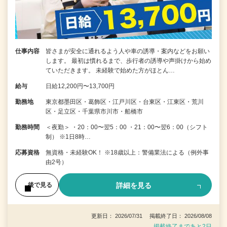
仕事内容
皆さまが安全に通れるよう人や車の誘導・案内などをお願い
します。 最初は慣れるまで、歩行者の誘導や声掛けから始め
ていただきます。 未経験で始めた方がほとん…
給与
日給12,200円〜13,700円
勤務地
東京都墨田区・葛飾区・江戸川区・台東区・江東区・荒川
区・足立区・千葉県市川市・船橋市
勤務時間
＜夜勤＞ ・20：00〜翌5：00 ・21：00〜翌6：00（シフト
制） ※1日8時…
応募資格
無資格・未経験OK！ ※18歳以上：警備業法による（例外事
由2号）
詳細を見る
後で見る
更新日： 2026/07/31 掲載終了日： 2026/08/08
掲載終了まであと2日