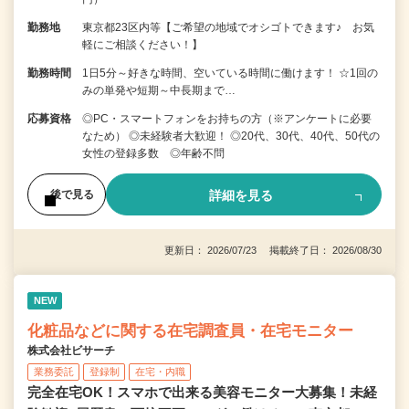
勤務地
東京都23区内等【ご希望の地域でオシゴトできます♪ お気
軽にご相談ください！】
勤務時間
1日5分～好きな時間、空いている時間に働けます！ ☆1回の
みの単発や短期～中長期まで…
応募資格
◎PC・スマートフォンをお持ちの方（※アンケートに必要
なため） ◎未経験者大歓迎！ ◎20代、30代、40代、50代の
女性の登録多数 ◎年齢不問
詳細を見る
後で見る
更新日： 2026/07/23 掲載終了日： 2026/08/30
NEW
化粧品などに関する在宅調査員・在宅モニター
株式会社ビサーチ
業務委託
登録制
在宅・内職
完全在宅OK！スマホで出来る美容モニター大募集！未経