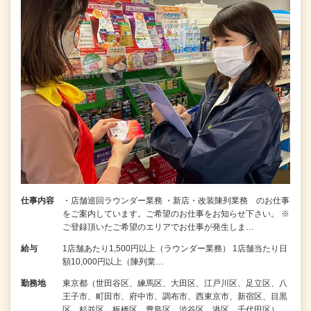
仕事内容
・店舗巡回ラウンダー業務 ・新店・改装陳列業務 のお仕事
をご案内しています。ご希望のお仕事をお知らせ下さい。 ※
ご登録頂いたご希望のエリアでお仕事が発生しま…
給与
1店舗あたり1,500円以上（ラウンダー業務） 1店舗当たり日
額10,000円以上（陳列業…
勤務地
東京都（世田谷区、練馬区、大田区、江戸川区、足立区、八
王子市、町田市、府中市、調布市、西東京市、新宿区、目黒
区、杉並区、板橋区、豊島区、渋谷区、港区、千代田区）