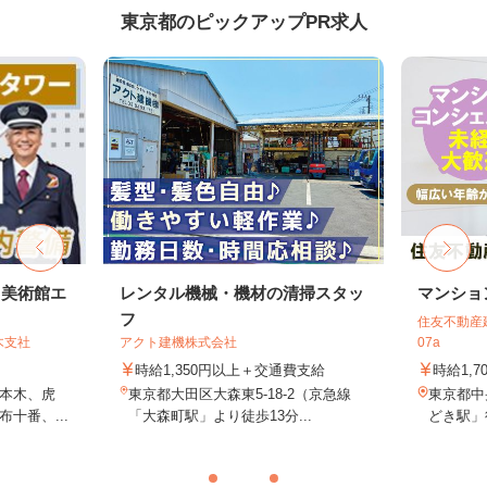
東京都のピックアップPR求人
・美術館エ
レンタル機械・機材の清掃スタッ
マンショ
フ
住友不動産建
木支社
アクト建機株式会社
07a
時給1,350円以上＋交通費支給
時給1,7
本木、虎
東京都大田区大森東5-18-2（京急線
東京都中
十番、...
「大森町駅」より徒歩13分...
どき駅」