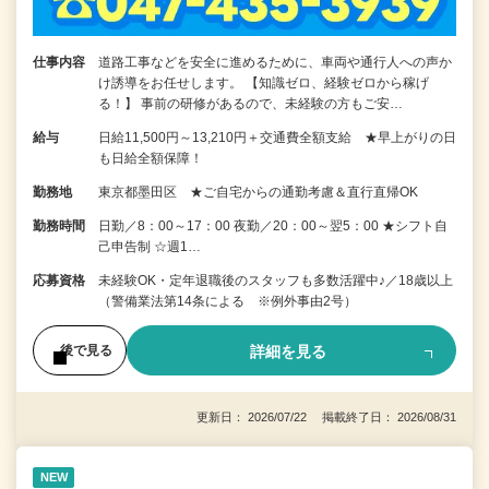
仕事内容
道路工事などを安全に進めるために、車両や通行人への声か
け誘導をお任せします。 【知識ゼロ、経験ゼロから稼げ
る！】 事前の研修があるので、未経験の方もご安…
給与
日給11,500円～13,210円＋交通費全額支給 ★早上がりの日
も日給全額保障！
勤務地
東京都墨田区 ★ご自宅からの通勤考慮＆直行直帰OK
勤務時間
日勤／8：00～17：00 夜勤／20：00～翌5：00 ★シフト自
己申告制 ☆週1…
応募資格
未経験OK・定年退職後のスタッフも多数活躍中♪／18歳以上
（警備業法第14条による ※例外事由2号）
詳細を見る
後で見る
更新日： 2026/07/22 掲載終了日： 2026/08/31
NEW