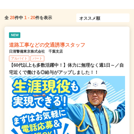
28
1
-
20
全
件中
件を表示
NEW
道路工事などの交通誘導スタッフ
日清警備東京株式会社 千葉支店
アルバイト
パート
【60代以上も多数活躍中！】体力に無理なく週1日～／自
宅近くで働ける◎給与がアップしました！！