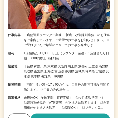
仕事内容
・店舗巡回ラウンダー業務 ・新店・改装陳列業務 のお仕事
をご案内しています。ご希望のお仕事をお知らせ下さい。 ※
ご登録頂いたご希望のエリアでお仕事が発生しま…
給与
1店舗あたり1,300円以上（ラウンダー業務） 1店舗当たり日
額10,000円以上（陳列業…
勤務地
千葉県 神奈川県 東京都 大阪府 埼玉県 京都府 三重県 高知県
鳥取県 山梨県 北海道 富山県 香川県 茨城県 福岡県 宮城県 兵
庫県 熊本県 長野県 沖縄県
勤務時間
［時間］9：00～17：00のうち、ご自身の勤務可能な時間で
働けます。 ※半日のみの場合…
応募資格
未経験OK 年齢不問 直行直帰！ ◎女性多数活躍中！
◎普通運転免許（AT限定可）がある方は歓迎します ◎自家
用車が使える方大歓迎！ ◎副業OK！ ◎ブランクO…