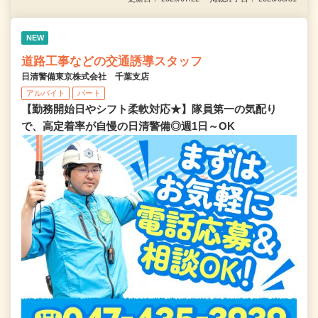
NEW
道路工事などの交通誘導スタッフ
日清警備東京株式会社 千葉支店
アルバイト
パート
【勤務開始日やシフト柔軟対応★】隊員第一の気配り
で、高定着率が自慢の日清警備◎週1日～OK