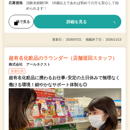
応募資格
治験未経験OK 18歳以上であれば初めての方も安心して始
められます！
詳細を見る
後で見る
更新日： 2026/07/21 掲載終了日： 2026/11/13
超有名化粧品のラウンダー（店舗巡回スタッフ）
株式会社 アールネクスト
派遣社員
超有名化粧品に携わるお仕事♪安定の土日休みで無理なく
働ける環境！細やかなサポート体制も◎