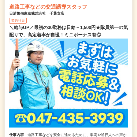
道路工事などの交通誘導スタッフ
日清警備東京株式会社 千葉支店
契約社員
＼給与UP／最初の30勤務は日給＋1,500円★隊員第一の気
配りで、高定着率が自慢！ミニボーナス有◎
仕事内容
道路工事などを安全に進めるために、車両や通行人への声か