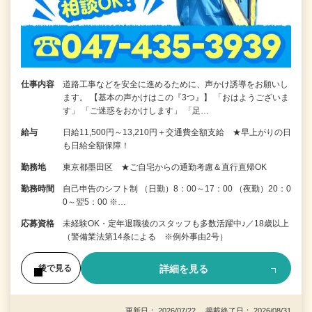
仕事内容
道路工事などを安全に進めるために、声かけ誘導をお願いし
ます。 【基本の声かけはこの『3つ』】 「おはようございま
す」 「ご迷惑をおかけします」 「足…
給与
日給11,500円～13,210円＋交通費全額支給 ★早上がりの日
も日給全額保障！
勤務地
東京都墨田区 ★ご自宅からの通勤考慮＆直行直帰OK
勤務時間
自己申告のシフト制 （日勤）8：00～17：00 （夜勤）20：0
0～翌5：00 ※…
応募資格
未経験OK・定年退職後のスタッフも多数活躍中♪／18歳以上
（警備業法第14条による ※例外事由2号）
詳細を見る
後で見る
更新日： 2026/07/22 掲載終了日： 2026/08/31