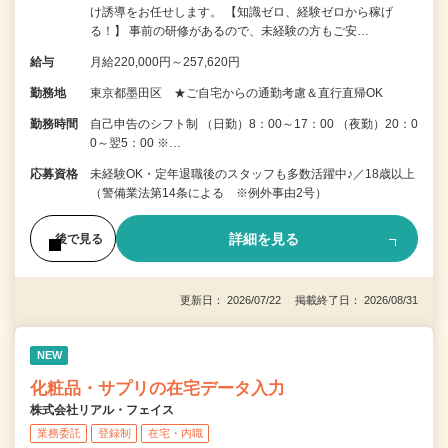
け誘導をお任せします。 【知識ゼロ、経験ゼロから稼げ
る！】 事前の研修があるので、未経験の方もご安…
給与
月給220,000円～257,620円
勤務地
東京都墨田区 ★ご自宅からの通勤考慮＆直行直帰OK
勤務時間
自己申告のシフト制 （日勤）8：00～17：00 （夜勤）20：0
0～翌5：00 ※…
応募資格
未経験OK・定年退職後のスタッフも多数活躍中♪／18歳以上
（警備業法第14条による ※例外事由2号）
詳細を見る
後で見る
更新日： 2026/07/22 掲載終了日： 2026/08/31
NEW
化粧品・サプリの在宅データ入力
株式会社リアル・フェイス
業務委託
登録制
在宅・内職