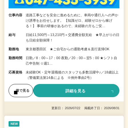
仕事内容
道路工事などを安全に進めるために、車両や通行人への声か
け誘導をお任せします。 【知識ゼロ、経験ゼロから稼げ
る！】 事前の研修があるので、未経験の方もご安…
給与
日給11,500円～13,210円＋交通費全額支給 ★早上がりの日
も日給全額保障！
勤務地
東京都墨田区 ★ご自宅からの通勤考慮＆直行直帰OK
勤務時間
日勤／8：00～17：00 夜勤／20：00～翌5：00 ★シフト自
己申告制 ☆週1…
応募資格
未経験OK・定年退職後のスタッフも多数活躍中♪／18歳以上
（警備業法第14条による ※例外事由2号）
詳細を見る
後で見る
更新日： 2026/07/22 掲載終了日： 2026/08/31
NEW