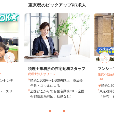
東京都のピックアップPR求人
フ
税理士事務所の在宅勤務スタッフ
マンショ
フ
税理士法人サリーレ
住友不動産建
31a
＋インセンテ
時給1,300円〜1,600円以上 ※経験
年数・スキルによる
時給1,6
17 スリー
全国どこからでも在宅勤務OK（全国
東京都港
.
47都道府県対応、転勤なし）
「麻布十番