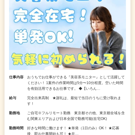
仕事内容
おうちでお仕事ができる『美容系モニター』として活躍して
ください！ 1案件の作業時間は5分〜10分程度。空いた時間
を有効活用できるお仕事です。 ◆【いろん…
給与
完全出来高制 ★謝礼は、最短で当日のうちに受け取れま
す！
勤務地
ご自宅※フルリモート勤務 東京都その他、東京都全域を含
む関東エリアおよび日本全国で勤務可能(在宅OK)
勤務時間
好きな時間に働けます！ ★単発（1日のみ）OK！ ★応募
後、即お仕事開始も可！ ★在…