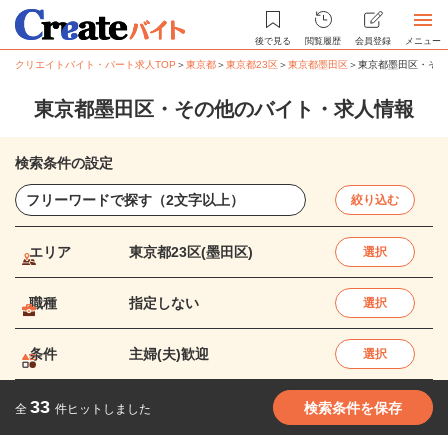
後で見る
閲覧履歴
会員登録
メニュー
クリエイトバイト・パート求人TOP
＞
東京都
＞
東京都23区
＞
東京都墨田区
＞
東京都墨田区・その
東京都墨田区・その他のバイト・求人情報
検索条件の設定
絞り込む
エリア
東京都23区(墨田区)
選択
職種
指定しない
選択
条件
主婦(夫)歓迎
選択
33
検索条件を保存
全
件ヒットしました