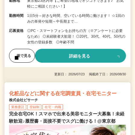
勤務地
東京都23区内等【ご希望の地域でオシゴトできます♪ お気
軽にご相談ください！】
勤務時間
1日5分～好きな時間、空いている時間に働けます！ ☆1回の
みの単発や短期～中長期まで…
応募資格
◎PC・スマートフォンをお持ちの方（※アンケートに必要
なため） ◎未経験者大歓迎！ ◎20代、30代、40代、50代の
女性の登録多数 ◎年齢不問
詳細を見る
後で見る
更新日： 2026/07/23 掲載終了日： 2026/08/30
化粧品などに関する在宅調査員・在宅モニター
株式会社ビサーチ
業務委託
登録制
在宅・内職
完全在宅OK！スマホで出来る美容モニター大募集！未経
験歓迎♪履歴書・面接不要でスグに働ける！@東京都