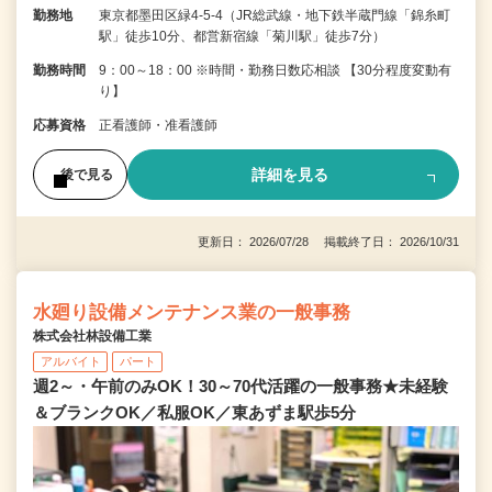
勤務地
東京都墨田区緑4-5-4（JR総武線・地下鉄半蔵門線「錦糸町
駅」徒歩10分、都営新宿線「菊川駅」徒歩7分）
勤務時間
9：00～18：00 ※時間・勤務日数応相談 【30分程度変動有
り】
応募資格
正看護師・准看護師
詳細を見る
後で見る
更新日： 2026/07/28 掲載終了日： 2026/10/31
水廻り設備メンテナンス業の一般事務
株式会社林設備工業
アルバイト
パート
週2～・午前のみOK！30～70代活躍の一般事務★未経験
＆ブランクOK／私服OK／東あずま駅歩5分