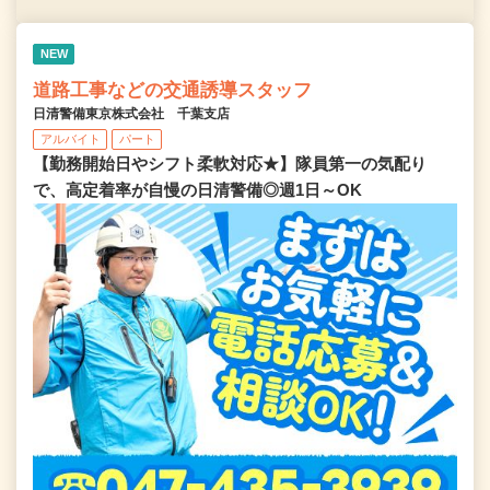
NEW
道路工事などの交通誘導スタッフ
日清警備東京株式会社 千葉支店
アルバイト
パート
【勤務開始日やシフト柔軟対応★】隊員第一の気配り
で、高定着率が自慢の日清警備◎週1日～OK