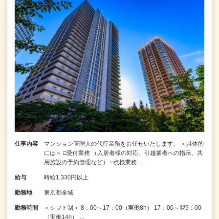
仕事内容
マンション管理人の代行業務をお任せいたします。 ＜具体的
には＞ □受付業務 （入居者様の対応、引越業者への指示、共
用施設の予約管理など） □点検業務…
給与
時給1,330円以上
勤務地
東京都全域
勤務時間
＜シフト制＞ 8：00～17：00（実働8h） 17：00～翌9：00
（実働14h） …