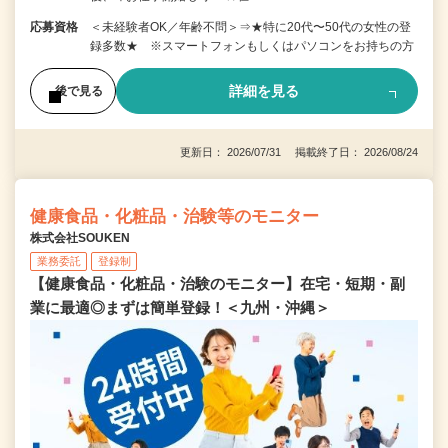
応募資格
＜未経験者OK／年齢不問＞⇒★特に20代〜50代の女性の登
録多数★ ※スマートフォンもしくはパソコンをお持ちの方
詳細を見る
後で見る
更新日： 2026/07/31 掲載終了日： 2026/08/24
健康食品・化粧品・治験等のモニター
株式会社SOUKEN
業務委託
登録制
【健康食品・化粧品・治験のモニター】在宅・短期・副
業に最適◎まずは簡単登録！＜九州・沖縄＞