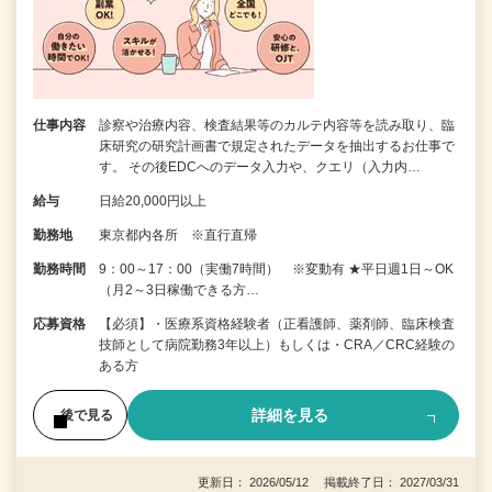
仕事内容
診察や治療内容、検査結果等のカルテ内容等を読み取り、臨
床研究の研究計画書で規定されたデータを抽出するお仕事で
す。 その後EDCへのデータ入力や、クエリ（入力内…
給与
日給20,000円以上
勤務地
東京都内各所 ※直行直帰
勤務時間
9：00～17：00（実働7時間） ※変動有 ★平日週1日～OK
（月2～3日稼働できる方…
応募資格
【必須】・医療系資格経験者（正看護師、薬剤師、臨床検査
技師として病院勤務3年以上）もしくは・CRA／CRC経験の
ある方
詳細を見る
後で見る
更新日： 2026/05/12 掲載終了日： 2027/03/31