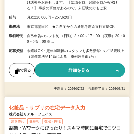
け誘導をお任せします。 【知識ゼロ、経験ゼロから稼げ
る！】 事前の研修があるので、未経験の方もご安…
給与
月給220,000円～257,620円
勤務地
東京都墨田区 ★ご自宅からの通勤考慮＆直行直帰OK
勤務時間
自己申告のシフト制 （日勤）8：00～17：00 （夜勤）20：0
0～翌5：00 ※…
応募資格
未経験OK・定年退職後のスタッフも多数活躍中♪／18歳以上
（警備業法第14条による ※例外事由2号）
詳細を見る
後で見る
更新日： 2026/07/22 掲載終了日： 2026/08/31
化粧品・サプリの在宅データ入力
株式会社リアル・フェイス
業務委託
登録制
在宅・内職
副業・Wワークにぴったり！スキマ時間に自宅でコツコ