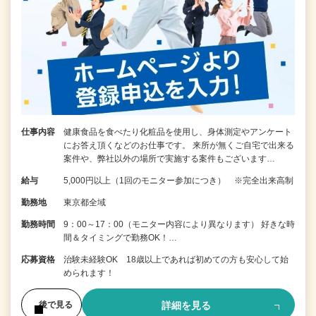
仕事内容
健康食品を食べたり化粧品を使用し、身体測定やアンケート
にお答え頂くなどのお仕事です。 来所が無くご自宅で出来る
案件や、弊社以外の場所で実施する案件もございます…
給与
5,000円以上（1回のモニター参加につき） ※完全出来高制
勤務地
東京都全域
勤務時間
9：00～17：00（モニター内容により異なります） 好きな時
間＆タイミングで勤務OK！…
応募資格
治験未経験OK 18歳以上であれば初めての方も安心して始
められます！
詳細を見る
後で見る