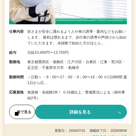
仕事内容
皆さまが安全に通れるよう人や車の誘導・案内などをお願い
します。 最初は慣れるまで、歩行者の誘導や声掛けから始め
ていただきます。 未経験で始めた方がほとん…
給与
日給10,400円〜13,700円
勤務地
東京都墨田区・葛飾区・江戸川区・台東区・江東・荒川区・
足立区・千葉県市川市 ・船橋市
勤務時間
＜日勤＞ ・8：00〜17：00 ・9：00〜18：00 ※1日8時間 週
1日から応…
応募資格
無資格・未経験OK！ ※18歳以上：警備業法による（例外事
由2号）
詳細を見る
後で見る
更新日： 2026/07/31 掲載終了日： 2026/08/08