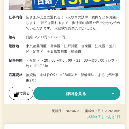
仕事内容
皆さまが安全に通れるよう人や車の誘導・案内などをお願い
します。 最初は慣れるまで、歩行者の誘導や声掛けから始め
ていただきます。 未経験で始めた方がほとん…
給与
日給12,200円〜13,700円
勤務地
東京都墨田区・葛飾区・江戸川区・台東区・江東区・荒川
区・足立区・千葉県市川市・船橋市
勤務時間
＜夜勤＞ ・20：00〜翌5：00 ・21：00〜翌6：00（シフト
制） ※1日8時…
応募資格
無資格・未経験OK！ ※18歳以上：警備業法による（例外事
由2号）
詳細を見る
後で見る
更新日： 2026/07/31 掲載終了日： 2026/08/08
掲載終了まであと1日