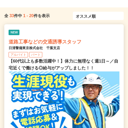
33
1
-
20
全
件中
件を表示
NEW
道路工事などの交通誘導スタッフ
日清警備東京株式会社 千葉支店
アルバイト
パート
【60代以上も多数活躍中！】体力に無理なく週1日～／自
宅近くで働ける◎給与がアップしました！！