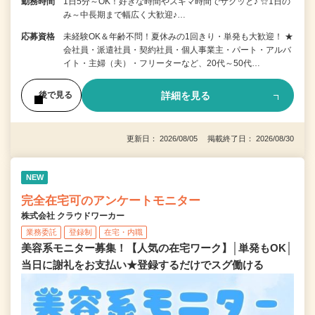
勤務時間
1日5分～OK！好きな時間やスキマ時間でサクッと♪ ☆1日の
み～中長期まで幅広く大歓迎♪…
応募資格
未経験OK＆年齢不問！夏休みの1回きり・単発も大歓迎！ ★
会社員・派遣社員・契約社員・個人事業主・パート・アルバ
イト・主婦（夫）・フリーターなど、20代～50代…
詳細を見る
後で見る
更新日： 2026/08/05 掲載終了日： 2026/08/30
NEW
完全在宅可のアンケートモニター
株式会社 クラウドワーカー
業務委託
登録制
在宅・内職
美容系モニター募集！【人気の在宅ワーク】│単発もOK│
当日に謝礼をお支払い★登録するだけでスグ働ける