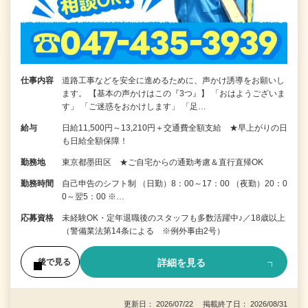
仕事内容
道路工事などを安全に進めるために、声かけ誘導をお願いし
ます。 【基本の声かけはこの『3つ』】 「おはようございま
す」 「ご迷惑をおかけします」 「足…
給与
日給11,500円～13,210円＋交通費全額支給 ★早上がりの日
も日給全額保障！
勤務地
東京都墨田区 ★ご自宅からの通勤考慮＆直行直帰OK
勤務時間
自己申告のシフト制 （日勤）8：00～17：00 （夜勤）20：0
0～翌5：00 ※…
応募資格
未経験OK・定年退職後のスタッフも多数活躍中♪／18歳以上
（警備業法第14条による ※例外事由2号）
詳細を見る
後で見る
更新日： 2026/07/22 掲載終了日： 2026/08/31