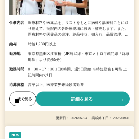
仕事内容
医療材料や医薬品を、リストをもとに病棟や診療科ごとに取
り揃えて、病院内の各医療現場に搬送・補充します。また、
医療材料や医薬品の発注、納品検収、棚入れ、品質管理、…
給与
時給1,230円以上
勤務地
東京都墨田区江東橋（JR総武線・東京メトロ半蔵門線「錦糸
町駅」より徒歩5分）
勤務時間
8：30～17：30 1日8時間、週5日勤務 ※時短勤務も可能 上
記時間内で1日…
応募資格
高卒以上、医療業界未経験者歓迎
詳細を見る
後で見る
更新日： 2026/07/24 掲載終了日： 2026/08/31
NEW