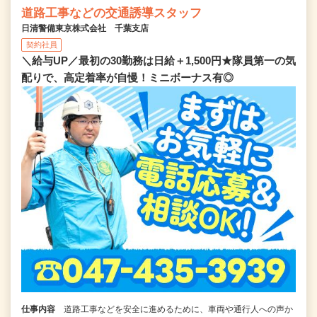
道路工事などの交通誘導スタッフ
日清警備東京株式会社 千葉支店
契約社員
＼給与UP／最初の30勤務は日給＋1,500円★隊員第一の気
配りで、高定着率が自慢！ミニボーナス有◎
仕事内容
道路工事などを安全に進めるために、車両や通行人への声か