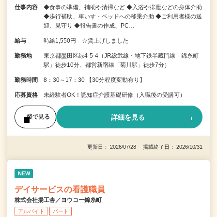
仕事内容
◆食事の準備、補助や清掃など ◆入浴や排泄などの身体介助
◆歩行補助、車いす・ベッドへの移乗介助 ◆ご利用者様の送
迎、見守り ◆報告書の作成、PC…
給与
時給1,550円 ☆賃上げしました
勤務地
東京都墨田区緑4-5-4（JR総武線・地下鉄半蔵門線「錦糸町
駅」徒歩10分、都営新宿線「菊川駅」徒歩7分）
勤務時間
8：30～17：30 【30分程度変動有り】
応募資格
未経験者OK！認知症介護基礎研修（入職後の受講可）
詳細を見る
後で見る
更新日： 2026/07/28 掲載終了日： 2026/10/31
NEW
デイサービスの看護職員
株式会社揚工舎／ヨウコー錦糸町
アルバイト
パート