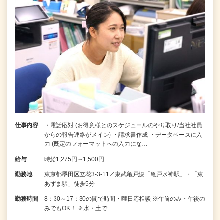
仕事内容
・電話応対 (お得意様とのスケジュールのやり取り/当社社員
からの報告連絡がメイン) ・請求書作成 ・データベースに入
力 (既定のフォーマットへの入力にな…
給与
時給1,275円～1,500円
勤務地
東京都墨田区立花3-3-11／東武亀戸線「亀戸水神駅」・「東
あずま駅」徒歩5分
勤務時間
8：30～17：30の間で時間・曜日応相談 ※午前のみ・午後の
みでもOK！ ※水・土で…