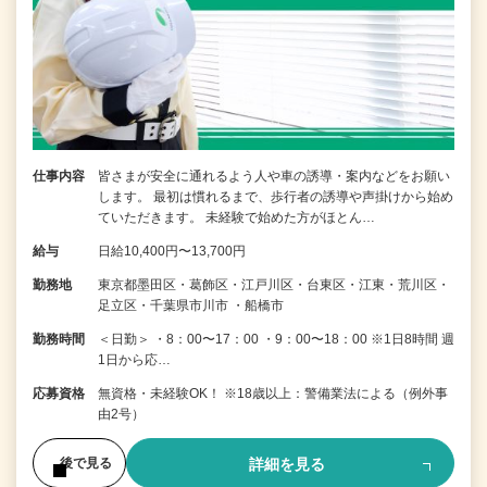
仕事内容
皆さまが安全に通れるよう人や車の誘導・案内などをお願い
します。 最初は慣れるまで、歩行者の誘導や声掛けから始め
ていただきます。 未経験で始めた方がほとん…
給与
日給10,400円〜13,700円
勤務地
東京都墨田区・葛飾区・江戸川区・台東区・江東・荒川区・
足立区・千葉県市川市 ・船橋市
勤務時間
＜日勤＞ ・8：00〜17：00 ・9：00〜18：00 ※1日8時間 週
1日から応…
応募資格
無資格・未経験OK！ ※18歳以上：警備業法による（例外事
由2号）
詳細を見る
後で見る