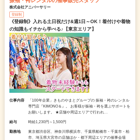
振袖・袴レンタルの催事販売スタッフ
株式会社アニバーサリー
登録制
《登録制》入れる土日祝だけ&週1日～OK！着付けや着物
の知識もイチから学べる♪【東京エリア】
仕事内容
「100年企業」きものやまとグループの 振袖・袴のレンタル
専門店『KIMONO＆』。 お客様が振袖・袴を選ぶサポートを
お願いします。 ★店舗や周辺エリアで行われ…
給与
時給1,230円～1,500円
勤務地
東京都渋谷区、神奈川県横浜市、千葉県船橋市・千葉市・柏
市、埼玉県大宮市の店舗ほか・都下周辺エリアの催事会場