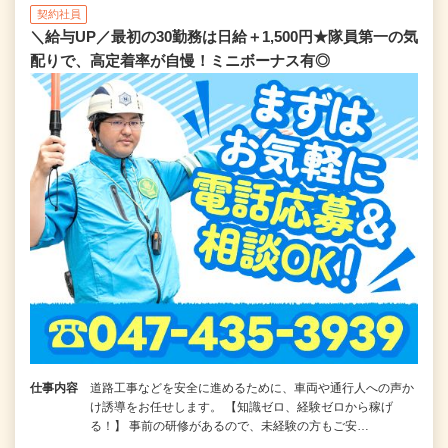
契約社員
＼給与UP／最初の30勤務は日給＋1,500円★隊員第一の気
配りで、高定着率が自慢！ミニボーナス有◎
仕事内容
道路工事などを安全に進めるために、車両や通行人への声か
け誘導をお任せします。 【知識ゼロ、経験ゼロから稼げ
る！】 事前の研修があるので、未経験の方もご安…