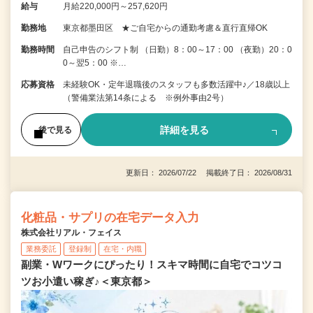
給与
月給220,000円～257,620円
勤務地
東京都墨田区 ★ご自宅からの通勤考慮＆直行直帰OK
勤務時間
自己申告のシフト制 （日勤）8：00～17：00 （夜勤）20：0
0～翌5：00 ※…
応募資格
未経験OK・定年退職後のスタッフも多数活躍中♪／18歳以上
（警備業法第14条による ※例外事由2号）
詳細を見る
後で見る
更新日： 2026/07/22 掲載終了日： 2026/08/31
化粧品・サプリの在宅データ入力
株式会社リアル・フェイス
業務委託
登録制
在宅・内職
副業・Wワークにぴったり！スキマ時間に自宅でコツコ
ツお小遣い稼ぎ♪＜東京都＞