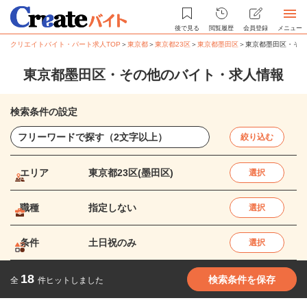
後で見る
閲覧履歴
会員登録
メニュー
クリエイトバイト・パート求人TOP
＞
東京都
＞
東京都23区
＞
東京都墨田区
＞
東京都墨田区・その
東京都墨田区・その他のバイト・求人情報
検索条件の設定
絞り込む
エリア
東京都23区(墨田区)
選択
職種
指定しない
選択
条件
土日祝のみ
選択
18
検索条件を保存
全
件ヒットしました