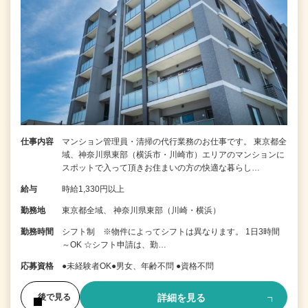
仕事内容
マンション管理員・清掃の代行業務のお仕事です。 東京都全
域、神奈川県東部（横浜市・川崎市）エリアのマンションに
スポットで入って頂きお住まいの方の快適な暮らし…
給与
時給1,330円以上
勤務地
東京都全域、 神奈川県東部（川崎・横浜）
勤務時間
シフト制 ※物件によってシフトは異なります。 1日3時間
～OK ☆シフト申請は、勤…
応募資格
●未経験者OK●男女、年齢不問 ●資格不問
詳細を見る
後で見る