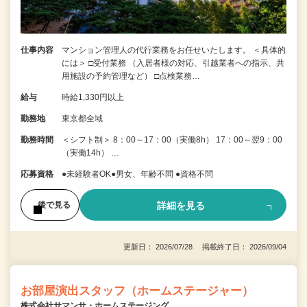
仕事内容
マンション管理人の代行業務をお任せいたします。 ＜具体的
には＞ □受付業務 （入居者様の対応、引越業者への指示、共
用施設の予約管理など） □点検業務…
給与
時給1,330円以上
勤務地
東京都全域
勤務時間
＜シフト制＞ 8：00～17：00（実働8h） 17：00～翌9：00
（実働14h） …
応募資格
●未経験者OK●男女、年齢不問 ●資格不問
詳細を見る
後で見る
更新日： 2026/07/28 掲載終了日： 2026/09/04
お部屋演出スタッフ（ホームステージャー）
株式会社サマンサ・ホームステージング