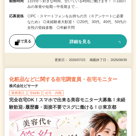
勤務時間
1日5分～好きな時間、空いている時間に働けます！ ☆1回の
みの単発や短期～中長期まで…
応募資格
◎PC・スマートフォンをお持ちの方（※アンケートに必要
なため） ◎未経験者大歓迎！ ◎20代、30代、40代、50代の
女性の登録多数 ◎年齢不問
詳細を見る
後で見る
更新日： 2026/07/23 掲載終了日： 2026/08/30
化粧品などに関する在宅調査員・在宅モニター
株式会社ビサーチ
業務委託
登録制
在宅・内職
完全在宅OK！スマホで出来る美容モニター大募集！未経
験歓迎♪履歴書・面接不要でスグに働ける！@東京都