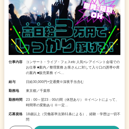
仕事内容
コンサート・ライブ・フェスetc 人気×レアイベント会場での
お仕事 ■案内／整理業務 お客さんに対して入り口の誘導や席
の案内 ■販売業務 イベ…
給与
日給30,000円+交通費※深夜手当含む
勤務地
東京都／千葉県
勤務時間
23：00～翌23：00の間（休憩あり） ※イベントによって、
時間帯の変動あり ※一定…
応募資格
18歳以上（労働基準法第61条による）、経験・学歴は一切不
問