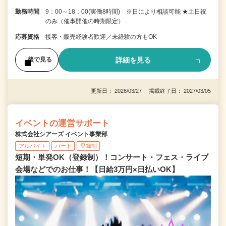
勤務時間
9：00～18：00(実働8時間) ※日により相談可能 ★土日祝
のみ（催事開催の時期限定）…
応募資格
接客・販売経験者歓迎／未経験の方もOK
詳細を見る
後で見る
更新日： 2026/03/27 掲載終了日： 2027/03/05
イベントの運営サポート
株式会社シアーズ イベント事業部
アルバイト
パート
登録制
短期・単発OK（登録制）！コンサート・フェス・ライブ
会場などでのお仕事！【日給3万円×日払いOK】