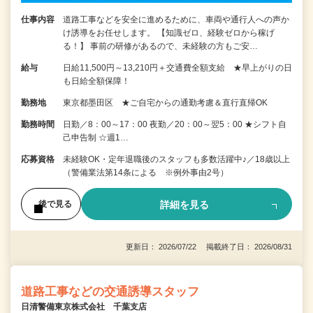
仕事内容
道路工事などを安全に進めるために、車両や通行人への声か
け誘導をお任せします。 【知識ゼロ、経験ゼロから稼げ
る！】 事前の研修があるので、未経験の方もご安…
給与
日給11,500円～13,210円＋交通費全額支給 ★早上がりの日
も日給全額保障！
勤務地
東京都墨田区 ★ご自宅からの通勤考慮＆直行直帰OK
勤務時間
日勤／8：00～17：00 夜勤／20：00～翌5：00 ★シフト自
己申告制 ☆週1…
応募資格
未経験OK・定年退職後のスタッフも多数活躍中♪／18歳以上
（警備業法第14条による ※例外事由2号）
詳細を見る
後で見る
更新日： 2026/07/22 掲載終了日： 2026/08/31
道路工事などの交通誘導スタッフ
日清警備東京株式会社 千葉支店