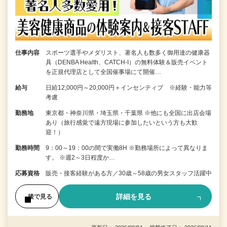
仕事内容
スポーツ選手やメダリスト、著名人も数多く御用達の健康器
具（DENBA Health、CATCH-I）の無料体験＆販売イベント
を正規代理店として全国催事場にて開催…
給与
日給12,000円～20,000円＋インセンティブ ※経験・能力等
考慮
勤務地
東京都・神奈川県・埼玉県・千葉県 ※他にも全国に出店会場
あり（旅行感覚で遠方現場に参加したいという方も大歓
迎！）
勤務時間
9：00～19：00の間で実働8H ※勤務場所によって異なりま
す。 ※週2～3日程度か…
応募資格
販売・接客経験がある方／30歳～58歳の男女スタッフ活躍中
詳細を見る
後で見る