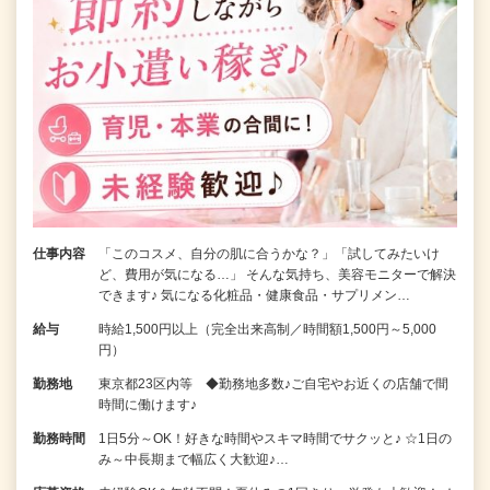
仕事内容
「このコスメ、自分の肌に合うかな？」「試してみたいけ
ど、費用が気になる…」 そんな気持ち、美容モニターで解決
できます♪ 気になる化粧品・健康食品・サプリメン…
給与
時給1,500円以上（完全出来高制／時間額1,500円～5,000
円）
勤務地
東京都23区内等 ◆勤務地多数♪ご自宅やお近くの店舗で間
時間に働けます♪
勤務時間
1日5分～OK！好きな時間やスキマ時間でサクッと♪ ☆1日の
み～中長期まで幅広く大歓迎♪…