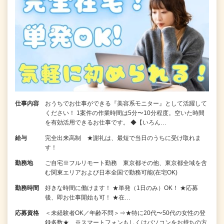
仕事内容
おうちでお仕事ができる『美容系モニター』として活躍して
ください！ 1案件の作業時間は5分〜10分程度。空いた時間
を有効活用できるお仕事です。 ◆【いろん…
給与
完全出来高制 ★謝礼は、最短で当日のうちに受け取れま
す！
勤務地
ご自宅※フルリモート勤務 東京都その他、東京都全域を含
む関東エリアおよび日本全国で勤務可能(在宅OK)
勤務時間
好きな時間に働けます！ ★単発（1日のみ）OK！ ★応募
後、即お仕事開始も可！ ★在…
応募資格
＜未経験者OK／年齢不問＞⇒★特に20代〜50代の女性の登
録多数★ ※スマートフォンもしくはパソコンをお持ちの方