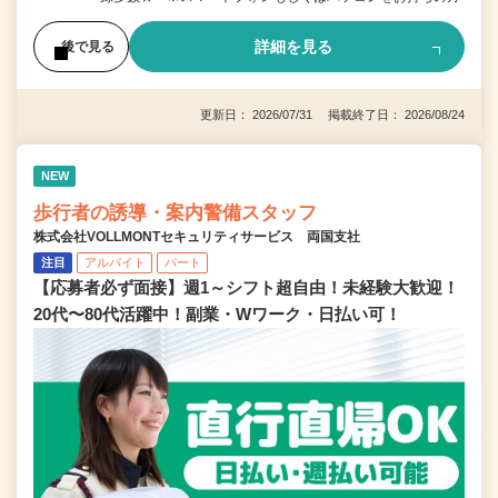
詳細を見る
後で見る
更新日： 2026/07/31 掲載終了日： 2026/08/24
NEW
歩行者の誘導・案内警備スタッフ
株式会社VOLLMONTセキュリティサービス 両国支社
注目
アルバイト
パート
【応募者必ず面接】週1～シフト超自由！未経験大歓迎！
20代〜80代活躍中！副業・Wワーク・日払い可！