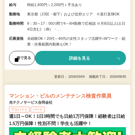
給与
時給1,400円～2,200円＋手当あり
勤務地
東京都（23区・都下）および近郊エリア ※直行直帰OK
勤務時間
9：30～17：00の間で4～6H勤務で応相談 ※月8日以上(土日
4日含む) （例） ・…
応募資格
未経験OK！20代～40代の女性スタッフ活躍中♪Wワーク・副
業・扶養範囲内勤務もOK！
詳細を見る
後で見る
更新日： 2026/03/04 掲載終了日： 2026/09/30
マンション・ビルのメンテナンス検査作業員
光テクノサービス合同会社
アルバイト
パート
週1日～OK！1日3時間でも日給1万円保障！経験者は日給
1.5万円保障！性別不問！学生も活躍中！