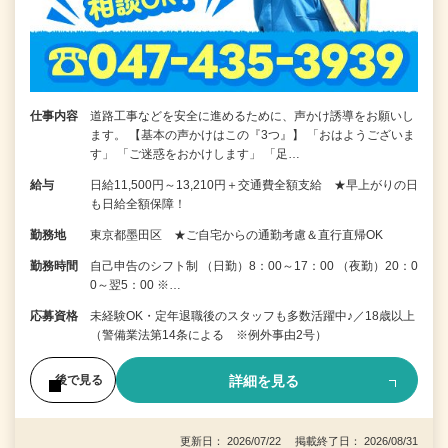
仕事内容
道路工事などを安全に進めるために、声かけ誘導をお願いし
ます。 【基本の声かけはこの『3つ』】 「おはようございま
す」 「ご迷惑をおかけします」 「足…
給与
日給11,500円～13,210円＋交通費全額支給 ★早上がりの日
も日給全額保障！
勤務地
東京都墨田区 ★ご自宅からの通勤考慮＆直行直帰OK
勤務時間
自己申告のシフト制 （日勤）8：00～17：00 （夜勤）20：0
0～翌5：00 ※…
応募資格
未経験OK・定年退職後のスタッフも多数活躍中♪／18歳以上
（警備業法第14条による ※例外事由2号）
詳細を見る
後で見る
更新日： 2026/07/22 掲載終了日： 2026/08/31