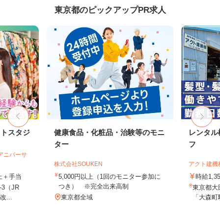
東京都のピックアップPR求人
ォトスタジ
健康食品・化粧品・治験等のモニ
レンタル
ター
フ
社アニバーサ
株式会社SOUKEN
アクト建機
以上＋手当
5,000円以上（1回のモニター参加に
時給1,
つき） ※完全出来高制
3（JR
東京都大田
...
東京都全域
「大森町駅