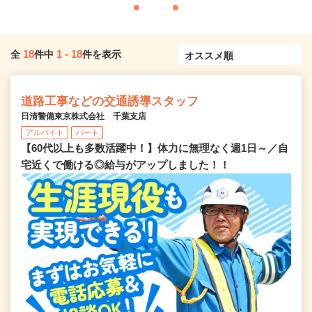
18
1
-
18
全
件中
件を表示
道路工事などの交通誘導スタッフ
日清警備東京株式会社 千葉支店
アルバイト
パート
【60代以上も多数活躍中！】体力に無理なく週1日～／自
宅近くで働ける◎給与がアップしました！！