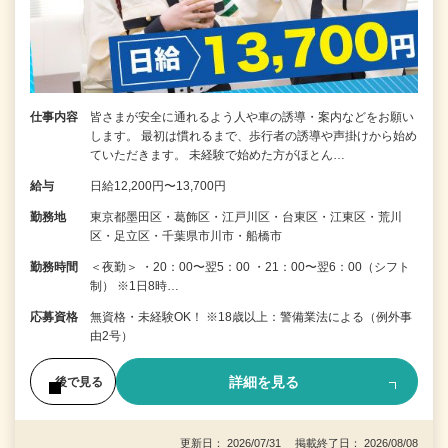
仕事内容
皆さまが安全に通れるよう人や車の誘導・案内などをお願い
します。 最初は慣れるまで、歩行者の誘導や声掛けから始め
ていただきます。 未経験で始めた方がほとん…
給与
日給12,200円〜13,700円
勤務地
東京都墨田区・葛飾区・江戸川区・台東区・江東区・荒川
区・足立区・千葉県市川市・船橋市
勤務時間
＜夜勤＞ ・20：00〜翌5：00 ・21：00〜翌6：00（シフト
制） ※1日8時…
応募資格
無資格・未経験OK！ ※18歳以上：警備業法による（例外事
由2号）
詳細を見る
後で見る
更新日： 2026/07/31 掲載終了日： 2026/08/08