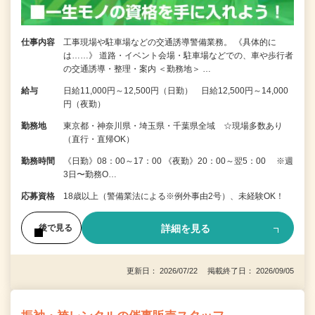
仕事内容
工事現場や駐車場などの交通誘導警備業務。 《具体的に
は……》 道路・イベント会場・駐車場などでの、車や歩行者
の交通誘導・整理・案内 ＜勤務地＞ …
給与
日給11,000円～12,500円（日勤） 日給12,500円～14,000
円（夜勤）
勤務地
東京都・神奈川県・埼玉県・千葉県全域 ☆現場多数あり
（直行・直帰OK）
勤務時間
《日勤》08：00～17：00 《夜勤》20：00～翌5：00 ※週
3日〜勤務O…
応募資格
18歳以上（警備業法による※例外事由2号）、未経験OK！
詳細を見る
後で見る
更新日： 2026/07/22 掲載終了日： 2026/09/05