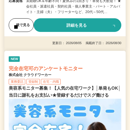
応募資格
未経験OK＆年齢不問！夏休みの1回きり・単発も大歓迎！ ★
会社員・派遣社員・契約社員・個人事業主・パート・アルバ
イト・主婦（夫）・フリーターなど、20代～50代…
詳細を見る
後で見る
更新日： 2026/08/05 掲載終了日： 2026/08/30
NEW
完全在宅可のアンケートモニター
株式会社 クラウドワーカー
業務委託
登録制
在宅・内職
美容系モニター募集！【人気の在宅ワーク】│単発もOK│
当日に謝礼をお支払い★登録するだけでスグ働ける