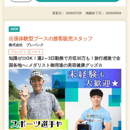
更新日： 2026/07/28 掲載終了日： 2026/09/04
NEW
出張体験型ブースの接客販売スタッフ
株式会社 プレバンク
アルバイト
パート
知識ゼロOK！週2～3日勤務で月収30万も！旅行感覚で全
国各地へ♪メダリスト御用達の美容健康グッズ☆