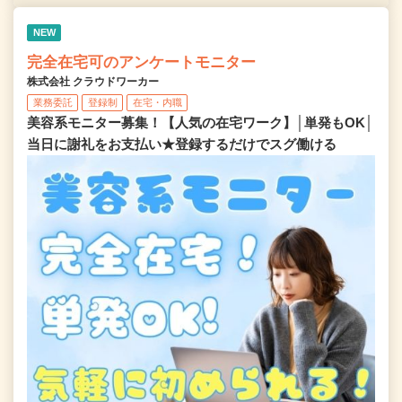
NEW
完全在宅可のアンケートモニター
株式会社 クラウドワーカー
業務委託
登録制
在宅・内職
美容系モニター募集！【人気の在宅ワーク】│単発もOK│
当日に謝礼をお支払い★登録するだけでスグ働ける