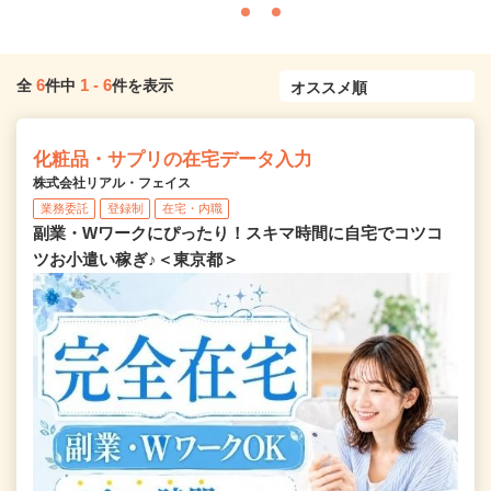
6
1
-
6
全
件中
件を表示
化粧品・サプリの在宅データ入力
株式会社リアル・フェイス
業務委託
登録制
在宅・内職
副業・Wワークにぴったり！スキマ時間に自宅でコツコ
ツお小遣い稼ぎ♪＜東京都＞