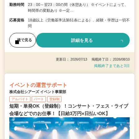
勤務時間
23：00～翌23：00の間（休憩あり） ※イベントによって、
時間帯の変動あり ※一定…
応募資格
18歳以上（労働基準法第61条による）、経験・学歴は一切不
問
詳細を見る
後で見る
更新日： 2026/07/13 掲載終了日： 2026/08/10
掲載終了まであと3日
イベントの運営サポート
株式会社シアーズ イベント事業部
アルバイト
パート
登録制
短期・単発OK（登録制）！コンサート・フェス・ライブ
会場などでのお仕事！【日給3万円×日払いOK】