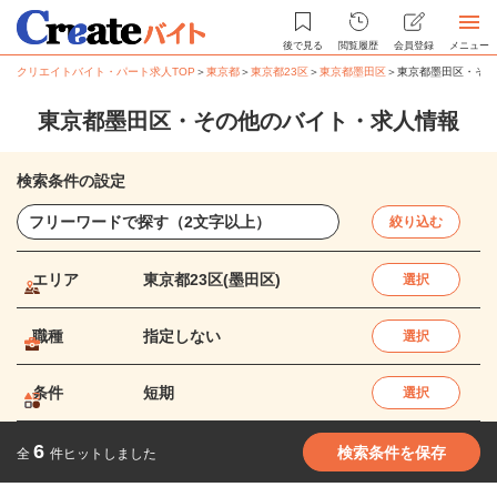
後で見る
閲覧履歴
会員登録
メニュー
クリエイトバイト・パート求人TOP
＞
東京都
＞
東京都23区
＞
東京都墨田区
＞
東京都墨田区・その
東京都墨田区・その他のバイト・求人情報
検索条件の設定
絞り込む
エリア
東京都23区(墨田区)
選択
職種
指定しない
選択
条件
短期
選択
6
検索条件を保存
全
件ヒットしました