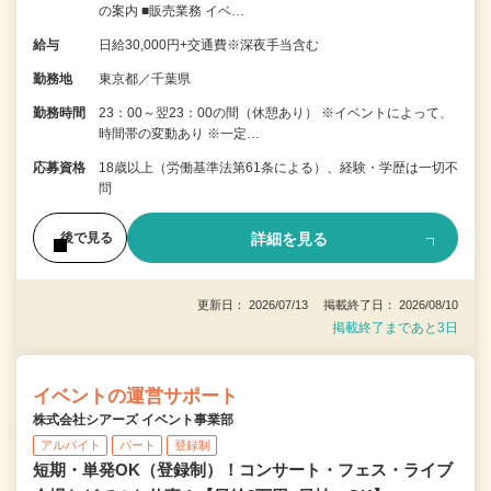
の案内 ■販売業務 イベ…
給与
日給30,000円+交通費※深夜手当含む
勤務地
東京都／千葉県
勤務時間
23：00～翌23：00の間（休憩あり） ※イベントによって、
時間帯の変動あり ※一定…
応募資格
18歳以上（労働基準法第61条による）、経験・学歴は一切不
問
詳細を見る
後で見る
更新日： 2026/07/13 掲載終了日： 2026/08/10
掲載終了まであと3日
イベントの運営サポート
株式会社シアーズ イベント事業部
アルバイト
パート
登録制
短期・単発OK（登録制）！コンサート・フェス・ライブ