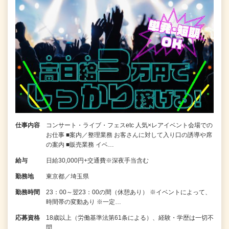
仕事内容
コンサート・ライブ・フェスetc 人気×レアイベント会場での
お仕事 ■案内／整理業務 お客さんに対して入り口の誘導や席
の案内 ■販売業務 イベ…
給与
日給30,000円+交通費※深夜手当含む
勤務地
東京都／埼玉県
勤務時間
23：00～翌23：00の間（休憩あり） ※イベントによって、
時間帯の変動あり ※一定…
応募資格
18歳以上（労働基準法第61条による）、経験・学歴は一切不
問