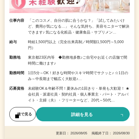
仕事内容
「このコスメ、自分の肌に合うかな？」「試してみたいけ
ど、費用が気になる…」 そんな気持ち、美容モニターで解決
できます♪ 気になる化粧品・健康食品・サプリメン…
給与
時給1,500円以上（完全出来高制／時間額1,500円～5,000
円）
勤務地
東京都23区内等 ◆勤務地多数♪ご自宅やお近くの店舗で間
時間に働けます♪
勤務時間
1日5分～OK！好きな時間やスキマ時間でサクッと♪ ☆1日の
み～中長期まで幅広く大歓迎♪…
応募資格
未経験OK＆年齢不問！夏休みの1回きり・単発も大歓迎！ ★
会社員・派遣社員・契約社員・個人事業主・パート・アルバ
イト・主婦（夫）・フリーターなど、20代～50代…
詳細を見る
後で見る
更新日： 2026/08/05 掲載終了日： 2026/08/30