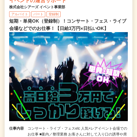
イベントの運営サポート
株式会社シアーズ イベント事業部
アルバイト
パート
登録制
短期・単発OK（登録制）！コンサート・フェス・ライブ
会場などでのお仕事！【日給3万円×日払いOK】
仕事内容
コンサート・ライブ・フェスetc 人気×レアイベント会場での
お仕事 ■案内／整理業務 お客さんに対して入り口の誘導や席