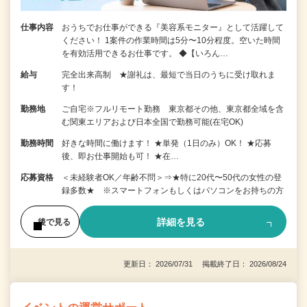
仕事内容
おうちでお仕事ができる『美容系モニター』として活躍して
ください！ 1案件の作業時間は5分〜10分程度。空いた時間
を有効活用できるお仕事です。 ◆【いろん…
給与
完全出来高制 ★謝礼は、最短で当日のうちに受け取れま
す！
勤務地
ご自宅※フルリモート勤務 東京都その他、東京都全域を含
む関東エリアおよび日本全国で勤務可能(在宅OK)
勤務時間
好きな時間に働けます！ ★単発（1日のみ）OK！ ★応募
後、即お仕事開始も可！ ★在…
応募資格
＜未経験者OK／年齢不問＞⇒★特に20代〜50代の女性の登
録多数★ ※スマートフォンもしくはパソコンをお持ちの方
詳細を見る
後で見る
更新日： 2026/07/31 掲載終了日： 2026/08/24