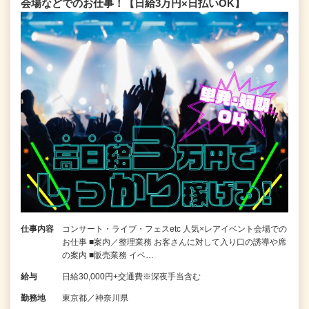
会場などでのお仕事！【日給3万円×日払いOK】
仕事内容
コンサート・ライブ・フェスetc 人気×レアイベント会場での
お仕事 ■案内／整理業務 お客さんに対して入り口の誘導や席
の案内 ■販売業務 イベ…
給与
日給30,000円+交通費※深夜手当含む
勤務地
東京都／神奈川県