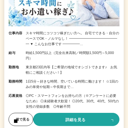
仕事内容
スキマ時間にコツコツ稼ぎたい方へ。 自宅でできる・自分の
ペースでOK・ノルマなし！ ━━━━━━━━━━━━━━
━ ▼ こんなお仕事です ━━━━━…
給与
時給1,500円以上（完全出来高制／時間額1,500円～5,000
円）
勤務地
東京都23区内等【ご希望の地域でオシゴトできます♪ お気
軽にご相談ください！】
勤務時間
1日5分～好きな時間、空いている時間に働けます！ ☆1回の
みの単発や短期～中長期まで…
応募資格
◎PC・スマートフォンをお持ちの方（※アンケートに必要
なため） ◎未経験者大歓迎！ ◎20代、30代、40代、50代の
女性の登録多数 ◎年齢不問
詳細を見る
後で見る