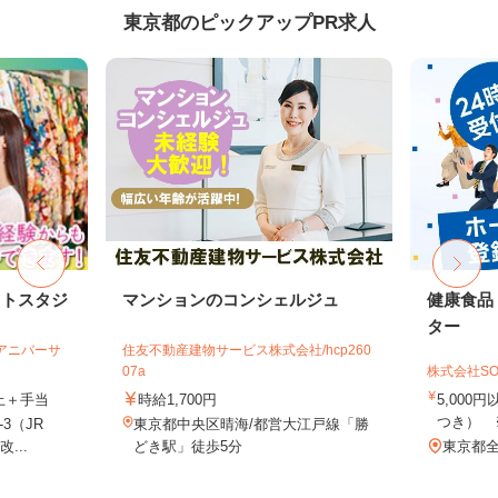
東京都のピックアップPR求人
ォトスタジ
マンションのコンシェルジュ
健康食品
ター
社アニバーサ
住友不動産建物サービス株式会社/hcp260
07a
株式会社SO
以上＋手当
時給1,700円
5,000
つき） 
3（JR
東京都中央区晴海/都営大江戸線「勝
...
どき駅」徒歩5分
東京都