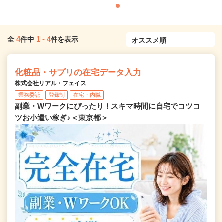
4
1
-
4
全
件中
件を表示
化粧品・サプリの在宅データ入力
株式会社リアル・フェイス
業務委託
登録制
在宅・内職
副業・Wワークにぴったり！スキマ時間に自宅でコツコ
ツお小遣い稼ぎ♪＜東京都＞