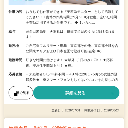
仕事内容
おうちでお仕事ができる『美容系モニター』として活躍して
ください！ 1案件の作業時間は5分〜10分程度。空いた時間
を有効活用できるお仕事です。 ◆【いろん…
給与
完全出来高制 ★謝礼は、最短で当日のうちに受け取れま
す！
勤務地
ご自宅※フルリモート勤務 東京都その他、東京都全域を含
む関東エリアおよび日本全国で勤務可能(在宅OK)
勤務時間
好きな時間に働けます！ ★単発（1日のみ）OK！ ★応募
後、即お仕事開始も可！ ★在…
応募資格
＜未経験者OK／年齢不問＞⇒★特に20代〜50代の女性の登
録多数★ ※スマートフォンもしくはパソコンをお持ちの方
詳細を見る
後で見る
更新日： 2026/07/31 掲載終了日： 2026/08/24