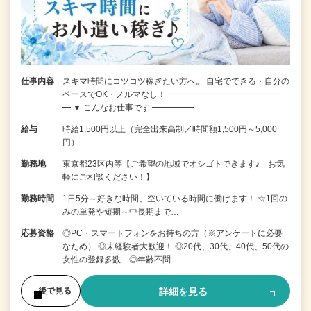
仕事内容
スキマ時間にコツコツ稼ぎたい方へ。 自宅でできる・自分の
ペースでOK・ノルマなし！ ━━━━━━━━━━━━━━
━ ▼ こんなお仕事です ━━━━━…
給与
時給1,500円以上（完全出来高制／時間額1,500円～5,000
円）
勤務地
東京都23区内等【ご希望の地域でオシゴトできます♪ お気
軽にご相談ください！】
勤務時間
1日5分～好きな時間、空いている時間に働けます！ ☆1回の
みの単発や短期～中長期まで…
応募資格
◎PC・スマートフォンをお持ちの方（※アンケートに必要
なため） ◎未経験者大歓迎！ ◎20代、30代、40代、50代の
女性の登録多数 ◎年齢不問
詳細を見る
後で見る