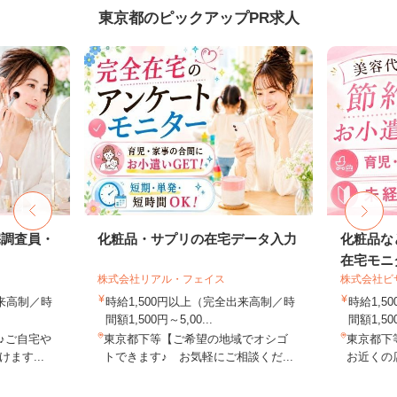
東京都のピックアップPR求人
宅調査員・
化粧品・サプリの在宅データ入力
化粧品な
在宅モニ
株式会社リアル・フェイス
株式会社ビ
出来高制／時
時給1,500円以上（完全出来高制／時
時給1,
間額1,500円～5,00...
間額1,500
♪ご自宅や
東京都下等【ご希望の地域でオシゴ
東京都下
ます...
トできます♪ お気軽にご相談くだ...
お近くの