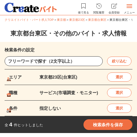
後で見る
閲覧履歴
会員登録
メニュー
クリエイトバイト・パート求人TOP
＞
東京都
＞
東京都23区
＞
東京都台東区
＞
東京都台東区・その
東京都台東区・その他のバイト・求人情報
検索条件の設定
絞り込む
エリア
東京都23区(台東区)
選択
職種
サービス(市場調査・モニター)
選択
条件
指定しない
選択
4
検索条件を保存
全
件ヒットしました