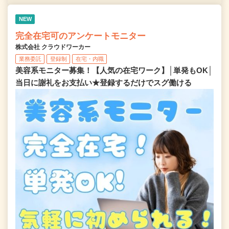
NEW
完全在宅可のアンケートモニター
株式会社 クラウドワーカー
業務委託
登録制
在宅・内職
美容系モニター募集！【人気の在宅ワーク】│単発もOK│
当日に謝礼をお支払い★登録するだけでスグ働ける