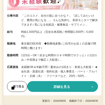
仕事内容
「このコスメ、自分の肌に合うかな？」「試してみたいけ
ど、費用が気になる…」 そんな気持ち、美容モニターで解決
できます♪ 気になる化粧品・健康食品・サプリメン…
給与
時給1,500円以上（完全出来高制／時間額1,500円～5,000
円）
勤務地
東京都23区内等 ◆勤務地多数♪ご自宅やお近くの店舗で間
時間に働けます♪
勤務時間
1日5分～OK！好きな時間やスキマ時間でサクッと♪ ☆1日の
み～中長期まで幅広く大歓迎♪…
応募資格
未経験OK＆年齢不問！夏休みの1回きり・単発も大歓迎！ ★
会社員・派遣社員・契約社員・個人事業主・パート・アルバ
イト・主婦（夫）・フリーターなど、20代～50代…
詳細を見る
後で見る
更新日： 2026/08/05 掲載終了日： 2026/08/30