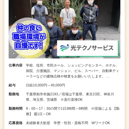
仕事内容
学校、役所、市民ホール、ショッピングセンター、ホテル、
病院、介護施設、マンション、ビル、スーパー、自動車ディ
ーラーなどの建物点検や検査をお願いいたします。 …
給与
日給10,000円～40,000円
勤務地
千葉県柏市布施2193／現場は千葉県、東京23区、神奈川
県、埼玉県、茨城県 ※直行直帰OK
勤務時間
9：00～17：30の間で1日3時間～6時間 ※現場による 【勤
務】 週1日～OK
応募資格
未経験者大歓迎 学歴・性別・資格不問 WワークOK