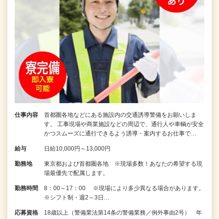
仕事内容
首都圏各地などにある施設内の交通誘導警備をお願いしま
す。 工事現場や商業施設などの周辺で、通行人や車輌が安全
かつスムーズに通行できるよう誘導・案内するお仕事で…
給与
日給10,000円～13,000円
勤務地
東京都および首都圏各地 ※現場多数！あなたの希望する現
場最優先で配属します。
勤務時間
8：00～17：00 ※現場により多少異なる場合があります。
※シフト制・週2～3日…
応募資格
18歳以上（警備業法第14条の警備業務／例外事由2号） 年