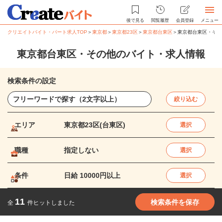
後で見る
閲覧履歴
会員登録
メニュー
クリエイトバイト・パート求人TOP
＞
東京都
＞
東京都23区
＞
東京都台東区
＞
東京都台東区・その
東京都台東区・その他のバイト・求人情報
検索条件の設定
絞り込む
エリア
東京都23区(台東区)
選択
職種
指定しない
選択
条件
日給 10000円以上
選択
11
検索条件を保存
全
件ヒットしました