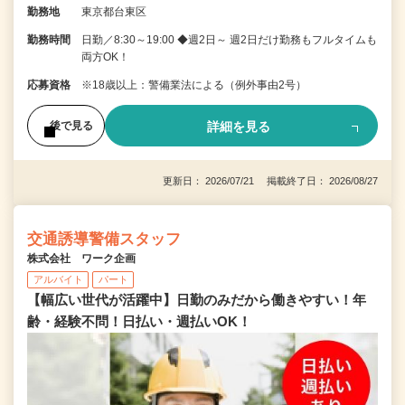
勤務地
東京都台東区
勤務時間
日勤／8:30～19:00 ◆週2日～ 週2日だけ勤務もフルタイムも
両方OK！
応募資格
※18歳以上：警備業法による（例外事由2号）
詳細を見る
後で見る
更新日： 2026/07/21 掲載終了日： 2026/08/27
交通誘導警備スタッフ
株式会社 ワーク企画
アルバイト
パート
【幅広い世代が活躍中】日勤のみだから働きやすい！年
齢・経験不問！日払い・週払いOK！