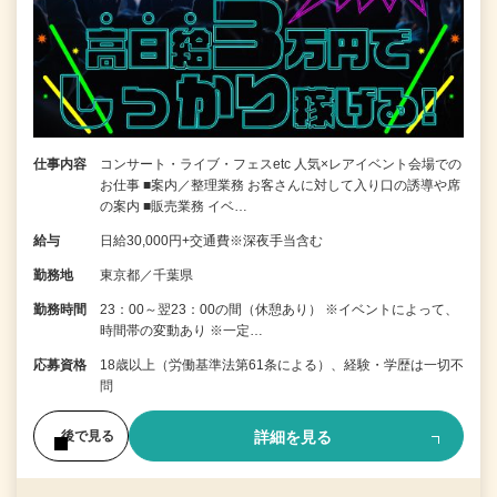
仕事内容
コンサート・ライブ・フェスetc 人気×レアイベント会場での
お仕事 ■案内／整理業務 お客さんに対して入り口の誘導や席
の案内 ■販売業務 イベ…
給与
日給30,000円+交通費※深夜手当含む
勤務地
東京都／千葉県
勤務時間
23：00～翌23：00の間（休憩あり） ※イベントによって、
時間帯の変動あり ※一定…
応募資格
18歳以上（労働基準法第61条による）、経験・学歴は一切不
問
詳細を見る
後で見る