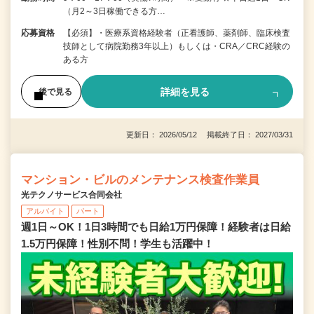
（月2～3日稼働できる方…
応募資格
【必須】・医療系資格経験者（正看護師、薬剤師、臨床検査
技師として病院勤務3年以上）もしくは・CRA／CRC経験の
ある方
詳細を見る
後で見る
更新日： 2026/05/12 掲載終了日： 2027/03/31
マンション・ビルのメンテナンス検査作業員
光テクノサービス合同会社
アルバイト
パート
週1日～OK！1日3時間でも日給1万円保障！経験者は日給
1.5万円保障！性別不問！学生も活躍中！