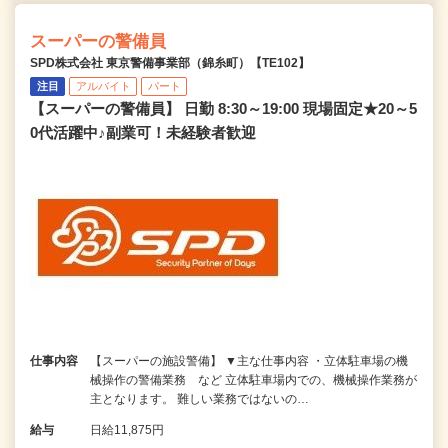
スーパーの警備員
SPD株式会社 東京警備事業部（錦糸町）【TE102】
注目
アルバイト
パート
【スーパーの警備員】 日勤 8:30～19:00 現場固定★20～5
0代活躍中♪副業可！未経験者歓迎
仕事内容
【スーパーの施設警備】 ▼主な仕事内容 ・立体駐車場の機
械操作の警備業務 など 立体駐車場内での、機械操作業務が
主となります。 難しい業務ではないの…
給与
日給11,875円