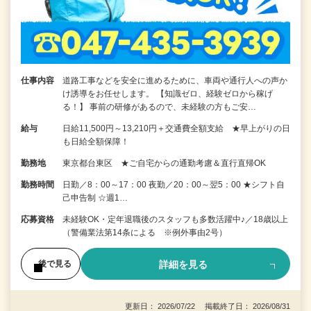
仕事内容
道路工事などを安全に進めるために、車両や通行人への声か
け誘導をお任せします。 【知識ゼロ、経験ゼロから稼げ
る！】 事前の研修があるので、未経験の方もご安…
給与
日給11,500円～13,210円＋交通費全額支給 ★早上がりの日
も日給全額保障！
勤務地
東京都台東区 ★ご自宅からの通勤考慮＆直行直帰OK
勤務時間
日勤／8：00～17：00 夜勤／20：00～翌5：00 ★シフト自
己申告制 ☆週1…
応募資格
未経験OK・定年退職後のスタッフも多数活躍中♪／18歳以上
（警備業法第14条による ※例外事由2号）
詳細を見る
後で見る
更新日： 2026/07/22 掲載終了日： 2026/08/31