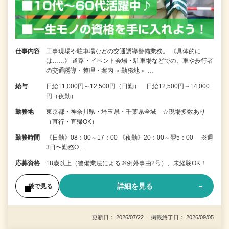
仕事内容
工事現場や駐車場などの交通誘導警備業務。 《具体的に
は……》 道路・イベント会場・駐車場などでの、車や歩行者
の交通誘導・整理・案内 ＜勤務地＞ …
給与
日給11,000円～12,500円（日勤） 日給12,500円～14,000
円（夜勤）
勤務地
東京都・神奈川県・埼玉県・千葉県全域 ☆現場多数あり
（直行・直帰OK）
勤務時間
《日勤》08：00～17：00 《夜勤》20：00～翌5：00 ※週
3日〜勤務O…
応募資格
18歳以上（警備業法による※例外事由2号）、未経験OK！
詳細を見る
後で見る
更新日： 2026/07/22 掲載終了日： 2026/09/05