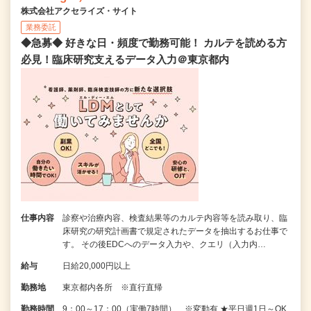
株式会社アクセライズ・サイト
業務委託
◆急募◆ 好きな日・頻度で勤務可能！ カルテを読める方
必見！臨床研究支えるデータ入力＠東京都内
仕事内容
診察や治療内容、検査結果等のカルテ内容等を読み取り、臨
床研究の研究計画書で規定されたデータを抽出するお仕事で
す。 その後EDCへのデータ入力や、クエリ（入力内…
給与
日給20,000円以上
勤務地
東京都内各所 ※直行直帰
勤務時間
9：00～17：00（実働7時間） ※変動有 ★平日週1日～OK