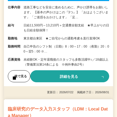
仕事内容
道路工事などを安全に進めるために、声かけ誘導をお願いし
ます。 【基本の声かけはこの『3つ』】 「おはようございま
す」 「ご迷惑をおかけします」 「足…
給与
日給11,500円～13,210円＋交通費全額支給 ★早上がりの日
も日給全額保障！
勤務地
東京都台東区 ★ご自宅からの通勤考慮＆直行直帰OK
勤務時間
自己申告のシフト制 （日勤）8：00～17：00 （夜勤）20：0
0～翌5：00 ※…
応募資格
未経験OK・定年退職後のスタッフも多数活躍中♪／18歳以上
（警備業法第14条による ※例外事由2号）
詳細を見る
後で見る
更新日： 2026/07/22 掲載終了日： 2026/08/31
臨床研究のデータ入力スタッフ（LDM：Local Dat
a Manager）