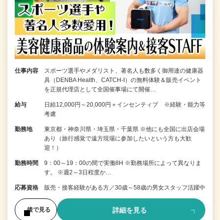
仕事内容
スポーツ選手やメダリスト、著名人も数多く御用達の健康器
具（DENBA Health、CATCH-I）の無料体験＆販売イベント
を正規代理店として全国催事場にて開催…
給与
日給12,000円～20,000円＋インセンティブ ※経験・能力等
考慮
勤務地
東京都・神奈川県・埼玉県・千葉県 ※他にも全国に出店会場
あり（旅行感覚で遠方現場に参加したいという方も大歓
迎！）
勤務時間
9：00～19：00の間で実働8H ※勤務場所によって異なりま
す。 ※週2～3日程度か…
応募資格
販売・接客経験がある方／30歳～58歳の男女スタッフ活躍中
詳細を見る
後で見る