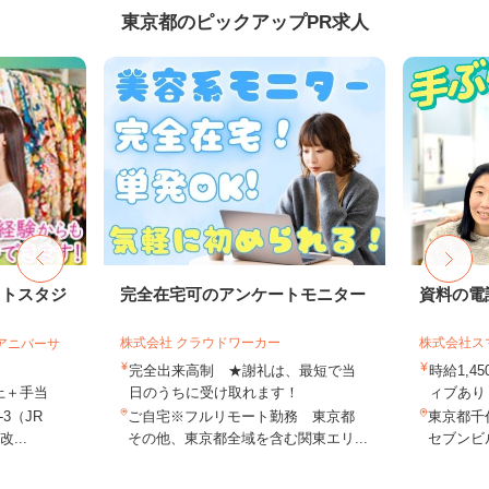
東京都のピックアップPR求人
ォトスタジ
完全在宅可のアンケートモニター
資料の電
株式会社 クラウドワーカー
株式会社ス
社アニバーサ
完全出来高制 ★謝礼は、最短で当
時給1,4
以上＋手当
日のうちに受け取れます！
ィブあり 
3（JR
ご自宅※フルリモート勤務 東京都
東京都千代
...
その他、東京都全域を含む関東エリ...
セブンビル