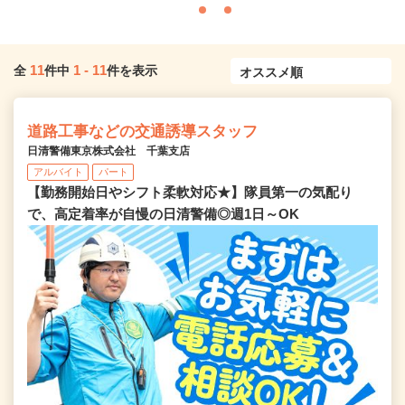
11
1
-
11
全
件中
件を表示
道路工事などの交通誘導スタッフ
日清警備東京株式会社 千葉支店
アルバイト
パート
【勤務開始日やシフト柔軟対応★】隊員第一の気配り
で、高定着率が自慢の日清警備◎週1日～OK