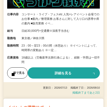
仕事内容
コンサート・ライブ・フェスetc 人気×レアイベント会場での
お仕事 ■案内／整理業務 お客さんに対して入り口の誘導や席
の案内 ■販売業務 イベ…
給与
日給30,000円+交通費※深夜手当含む
勤務地
東京都／神奈川県
勤務時間
23：00～翌23：00の間（休憩あり） ※イベントによって、
時間帯の変動あり ※一定…
応募資格
18歳以上（労働基準法第61条による）、経験・学歴は一切不
問
詳細を見る
後で見る
更新日： 2026/07/13 掲載終了日： 2026/08/10
掲載終了まであと2日