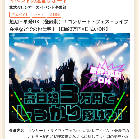
イベントの運営サポート
株式会社シアーズ イベント事業部
アルバイト
パート
登録制
短期・単発OK（登録制）！コンサート・フェス・ライブ
会場などでのお仕事！【日給3万円×日払いOK】
仕事内容
コンサート・ライブ・フェスetc 人気×レアイベント会場での
お仕事 ■案内／整理業務 お客さんに対して入り口の誘導や席