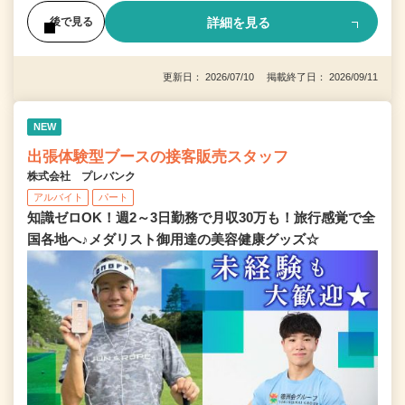
詳細を見る
後で見る
更新日： 2026/07/10 掲載終了日： 2026/09/11
NEW
出張体験型ブースの接客販売スタッフ
株式会社 プレバンク
アルバイト
パート
知識ゼロOK！週2～3日勤務で月収30万も！旅行感覚で全
国各地へ♪メダリスト御用達の美容健康グッズ☆