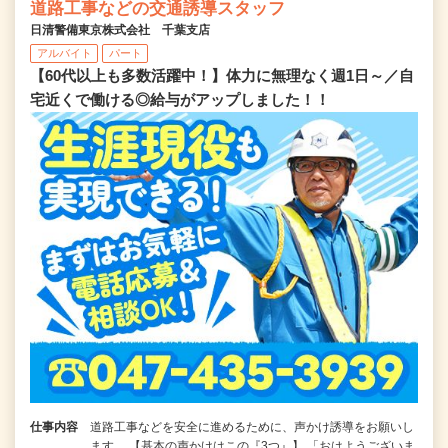
道路工事などの交通誘導スタッフ
日清警備東京株式会社 千葉支店
アルバイト
パート
【60代以上も多数活躍中！】体力に無理なく週1日～／自
宅近くで働ける◎給与がアップしました！！
仕事内容
道路工事などを安全に進めるために、声かけ誘導をお願いし
ます。 【基本の声かけはこの『3つ』】 「おはようございま