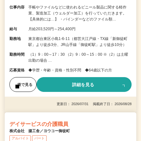
仕事内容
手帳やファイルなどに使われるビニール製品に関する軽作
業、製造加工（ウェルダー加工）を行っていただきます。
【具体的には…】 ・バインダーなどのファイル類…
給与
月給203,520円～254,400円
勤務地
東京都台東区小島1-6-11（都営大江戸線・TX線「新御徒町
駅」より徒歩3分、JR山手線「御徒町駅」より徒歩10分）
勤務時間
（1）9：00～17：30 （2）9：00～15：00 ※（2）は土曜
出勤の場合 …
応募資格
◆学歴・年齢・資格・性別不問 ◆64歳以下の方
詳細を見る
後で見る
更新日： 2026/07/31 掲載終了日： 2026/08/28
デイサービスの介護職員
株式会社 揚工舎／ヨウコー御徒町
アルバイト
パート