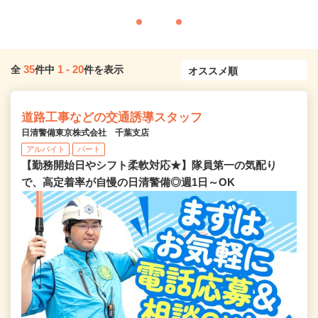
35
1
-
20
全
件中
件を表示
道路工事などの交通誘導スタッフ
日清警備東京株式会社 千葉支店
アルバイト
パート
【勤務開始日やシフト柔軟対応★】隊員第一の気配り
で、高定着率が自慢の日清警備◎週1日～OK