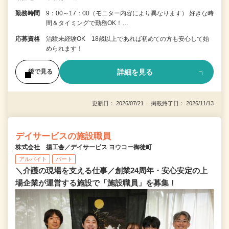
勤務時間
9：00～17：00（モニター内容により異なります） 好きな時
間＆タイミングで勤務OK！…
応募資格
治験未経験OK 18歳以上であれば初めての方も安心して始
められます！
詳細を見る
後で見る
更新日： 2026/07/21 掲載終了日： 2026/11/13
デイサービスの施設職員
株式会社 揚工舎／デイサービス ヨウコー御徒町
アルバイト
パート
＼介護の現場を支える仕事／創業24周年・安心安定の上
場企業が運営する施設で「施設職員」を募集！