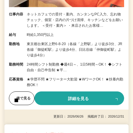
仕事内容
ネットカフェでの受付・案内、カンタンなPC入力、忘れ物
チェック、個室・店内の片づけ清掃、キッチンなどをお願い
します。 ＜受付・案内＞ ・来店されたお客様…
給与
時給1,350円以上
勤務地
東京都台東区上野6-8-20（各線「上野駅」より徒歩3分、JR
各線「御徒町駅」より徒歩4分、日比谷線「仲御徒町駅」よ
り徒歩4分）
勤務時間
24時間シフト制勤務 ◆週4日～、1日5時間～OK！ ◆シフト
自由・自己申告制 ★平…
応募資格
★学歴不問 ★フリーター大歓迎 ★WワークOK！ ★扶養内勤
務OK！
詳細を見る
後で見る
更新日： 2026/06/26 掲載終了日： 2026/12/31