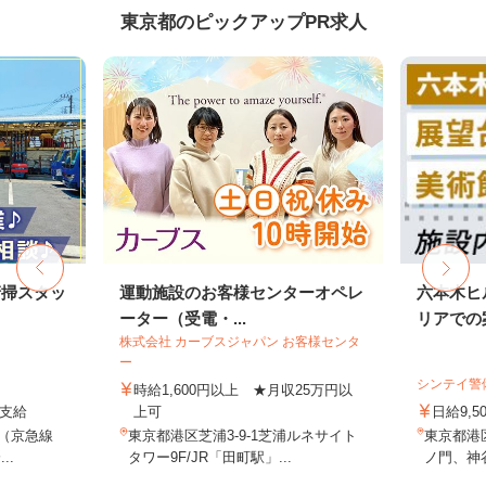
東京都のピックアップPR求人
清掃スタッ
運動施設のお客様センターオペレ
六本木ヒ
ーター（受電・...
リアでの案
株式会社 カーブスジャパン お客様センタ
ー
シンテイ警
時給1,600円以上 ★月収25万円以
費支給
上可
日給9,5
2（京急線
東京都港区芝浦3-9-1芝浦ルネサイト
東京都港
..
タワー9F/JR「田町駅」...
ノ門、神