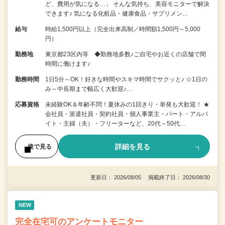
ど、費用が気になる…」 そんな気持ち、美容モニターで解決
できます♪ 気になる化粧品・健康食品・サプリメン…
給与
時給1,500円以上（完全出来高制／時間額1,500円～5,000
円）
勤務地
東京都23区内等 ◆勤務地多数♪ご自宅やお近くの店舗で間
時間に働けます♪
勤務時間
1日5分～OK！好きな時間やスキマ時間でサクッと♪ ☆1日の
み～中長期まで幅広く大歓迎♪…
応募資格
未経験OK＆年齢不問！夏休みの1回きり・単発も大歓迎！ ★
会社員・派遣社員・契約社員・個人事業主・パート・アルバ
イト・主婦（夫）・フリーターなど、20代～50代…
詳細を見る
後で見る
更新日： 2026/08/05 掲載終了日： 2026/08/30
NEW
完全在宅可のアンケートモニター