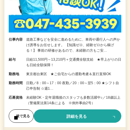
仕事内容
道路工事などを安全に進めるために、車両や通行人への声か
け誘導をお任せします。 【知識ゼロ、経験ゼロから稼げ
る！】 事前の研修があるので、未経験の方もご安…
給与
日給11,500円～13,210円＋交通費全額支給 ★早上がりの日
も日給全額保障！
勤務地
東京都台東区 ★ご自宅からの通勤考慮＆直行直帰OK
勤務時間
日勤／8：00～17：00 夜勤／20：00～翌5：00 ★シフト自
己申告制 ☆週1…
応募資格
未経験OK・定年退職後のスタッフも多数活躍中♪／18歳以上
（警備業法第14条による ※例外事由2号）
詳細を見る
後で見る