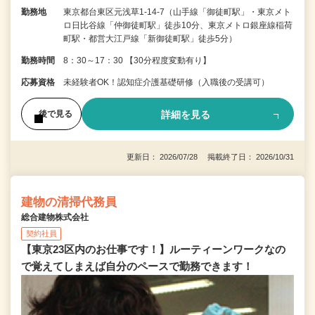
勤務地
東京都台東区元浅草1-14-7（山手線「御徒町駅」・東京メト
ロ日比谷線「仲御徒町駅」徒歩10分、東京メトロ銀座線稲荷
町駅・都営大江戸線「新御徒町駅」徒歩5分）
勤務時間
8：30～17：30 【30分程度変動有り】
応募資格
未経験者OK！認知症介護基礎研修（入職後の受講可）
詳細を見る
後で見る
更新日： 2026/07/28 掲載終了日： 2026/10/31
建物の清掃代務員
総合建物株式会社
契約社員
【東京23区内のお仕事です！】ルーティーンワークなの
で覚えてしまえば自分のペースで勤務できます！