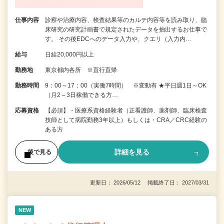
仕事内容
診察や治療内容、検査結果等のカルテ内容等を読み取り、臨
床研究の研究計画書で規定されたデータを抽出するお仕事で
す。 その後EDCへのデータ入力や、クエリ（入力内…
給与
日給20,000円以上
勤務地
東京都内各所 ※直行直帰
勤務時間
9：00～17：00（実働7時間） ※変動有 ★平日週1日～OK
（月2～3日稼働できる方…
応募資格
【必須】・医療系資格経験者（正看護師、薬剤師、臨床検査
技師として病院勤務3年以上）もしくは・CRA／CRC経験の
ある方
詳細を見る
後で見る
更新日： 2026/05/12 掲載終了日： 2027/03/31
NEW