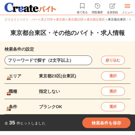
後で見る
閲覧履歴
会員登録
メニュー
クリエイトバイト・パート求人TOP
＞
東京都
＞
東京都23区
＞
東京都台東区
＞
東京都台東区・その
東京都台東区・その他のバイト・求人情報
検索条件の設定
絞り込む
エリア
東京都23区(台東区)
選択
職種
指定しない
選択
条件
ブランクOK
選択
35
検索条件を保存
全
件ヒットしました