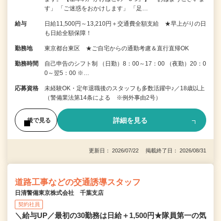
す」 「ご迷惑をおかけします」 「足…
給与
日給11,500円～13,210円＋交通費全額支給 ★早上がりの日
も日給全額保障！
勤務地
東京都台東区 ★ご自宅からの通勤考慮＆直行直帰OK
勤務時間
自己申告のシフト制 （日勤）8：00～17：00 （夜勤）20：0
0～翌5：00 ※…
応募資格
未経験OK・定年退職後のスタッフも多数活躍中♪／18歳以上
（警備業法第14条による ※例外事由2号）
詳細を見る
後で見る
更新日： 2026/07/22 掲載終了日： 2026/08/31
道路工事などの交通誘導スタッフ
日清警備東京株式会社 千葉支店
契約社員
＼給与UP／最初の30勤務は日給＋1,500円★隊員第一の気