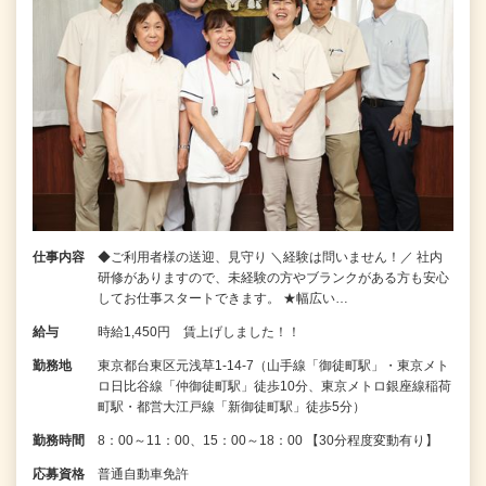
仕事内容
◆ご利用者様の送迎、見守り ＼経験は問いません！／ 社内
研修がありますので、未経験の方やブランクがある方も安心
してお仕事スタートできます。 ★幅広い…
給与
時給1,450円 賃上げしました！！
勤務地
東京都台東区元浅草1-14-7（山手線「御徒町駅」・東京メト
ロ日比谷線「仲御徒町駅」徒歩10分、東京メトロ銀座線稲荷
町駅・都営大江戸線「新御徒町駅」徒歩5分）
勤務時間
8：00～11：00、15：00～18：00 【30分程度変動有り】
応募資格
普通自動車免許