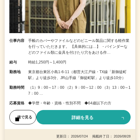
仕事内容
手帳のカバーやファイルなどのビニール製品に関する軽作業
を行っていただきます。 【具体的には…】 ・バインダーな
どのファイル類に金具を付けたり穴をあける作…
給与
時給1,250円～1,400円
勤務地
東京都台東区小島1-6-11（都営大江戸線・TX線「新御徒町
駅」より徒歩3分、JR山手線「御徒町駅」より徒歩10分）
勤務時間
（1）9：00～17：00 （2）9：00～12：00 （3）13：00～1
7：00 …
応募資格
◆学歴・年齢・資格・性別不問 ◆64歳以下の方
詳細を見る
後で見る
更新日： 2026/07/24 掲載終了日： 2026/08/28