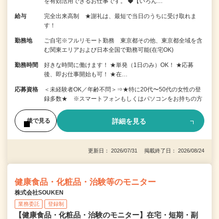
を有効活用できるお仕事です。 ◆【いろん…
給与
完全出来高制 ★謝礼は、最短で当日のうちに受け取れま
す！
勤務地
ご自宅※フルリモート勤務 東京都その他、東京都全域を含
む関東エリアおよび日本全国で勤務可能(在宅OK)
勤務時間
好きな時間に働けます！ ★単発（1日のみ）OK！ ★応募
後、即お仕事開始も可！ ★在…
応募資格
＜未経験者OK／年齢不問＞⇒★特に20代〜50代の女性の登
録多数★ ※スマートフォンもしくはパソコンをお持ちの方
詳細を見る
後で見る
更新日： 2026/07/31 掲載終了日： 2026/08/24
健康食品・化粧品・治験等のモニター
株式会社SOUKEN
業務委託
登録制
【健康食品・化粧品・治験のモニター】在宅・短期・副