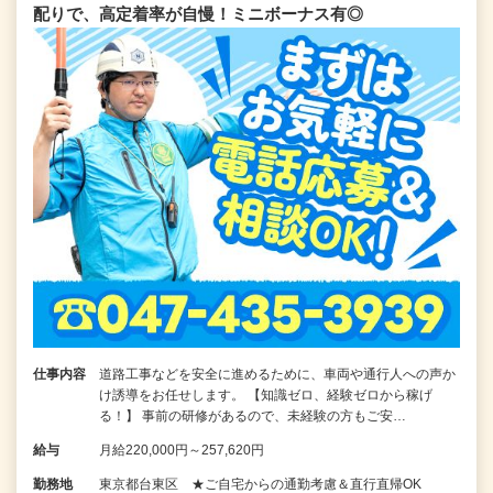
配りで、高定着率が自慢！ミニボーナス有◎
仕事内容
道路工事などを安全に進めるために、車両や通行人への声か
け誘導をお任せします。 【知識ゼロ、経験ゼロから稼げ
る！】 事前の研修があるので、未経験の方もご安…
給与
月給220,000円～257,620円
勤務地
東京都台東区 ★ご自宅からの通勤考慮＆直行直帰OK