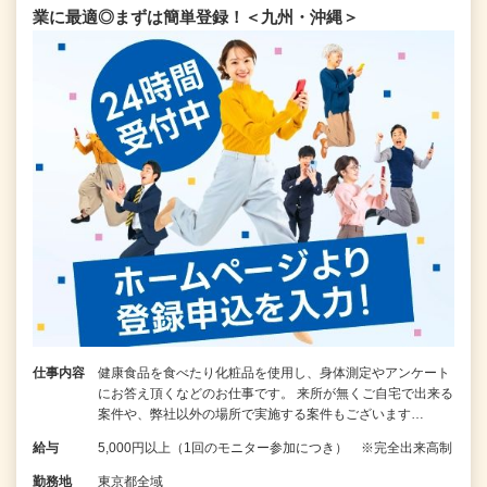
業に最適◎まずは簡単登録！＜九州・沖縄＞
仕事内容
健康食品を食べたり化粧品を使用し、身体測定やアンケート
にお答え頂くなどのお仕事です。 来所が無くご自宅で出来る
案件や、弊社以外の場所で実施する案件もございます…
給与
5,000円以上（1回のモニター参加につき） ※完全出来高制
勤務地
東京都全域