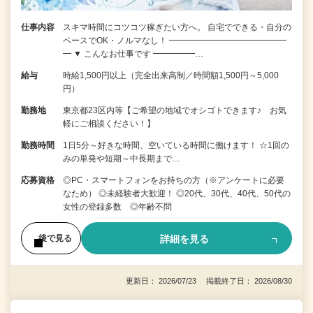
仕事内容
スキマ時間にコツコツ稼ぎたい方へ。 自宅でできる・自分の
ペースでOK・ノルマなし！ ━━━━━━━━━━━━━━
━ ▼ こんなお仕事です ━━━━━…
給与
時給1,500円以上（完全出来高制／時間額1,500円～5,000
円）
勤務地
東京都23区内等【ご希望の地域でオシゴトできます♪ お気
軽にご相談ください！】
勤務時間
1日5分～好きな時間、空いている時間に働けます！ ☆1回の
みの単発や短期～中長期まで…
応募資格
◎PC・スマートフォンをお持ちの方（※アンケートに必要
なため） ◎未経験者大歓迎！ ◎20代、30代、40代、50代の
女性の登録多数 ◎年齢不問
詳細を見る
後で見る
更新日： 2026/07/23 掲載終了日： 2026/08/30