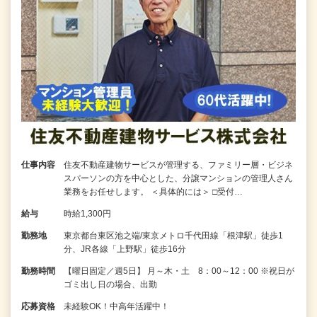
仕事内容
住友不動産建物サービスが管理する、ファミリー層・ビジネ
スパーソンの方を中心とした、分譲マンションの管理人さん
業務をお任せします。 ＜具体的には＞ □受付…
給与
時給1,300円
勤務地
東京都台東区池之端/東京メトロ千代田線「根津駅」徒歩1
分、JR各線「上野駅」徒歩16分
勤務時間
【曜日固定／週5日】 月～木・土 8：00～12：00 ※祝日が
ゴミ出し日の場合、出勤
応募資格
未経験OK！中高年活躍中！