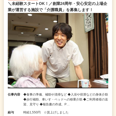
＼未経験スタートOK！／創業24周年・安心安定の上場企
業が運営する施設で「介護職員」を募集します！
仕事内容
◆食事の準備、補助や清掃など ◆入浴や排泄などの身体介助
◆歩行補助、車いす・ベッドへの移乗介助 ◆ご利用者様の送
迎、見守り ◆報告書の作成、P…
給与
時給1,550円 ☆賃上げしました