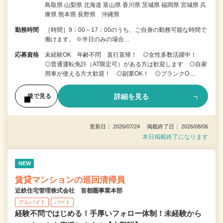
鳥取県 山梨県 北海道 富山県 香川県 茨城県 福岡県 宮城県 兵
庫県 熊本県 長野県 沖縄県
勤務時間
［時間］9：00～17：00のうち、ご自身の勤務可能な時間で
働けます。 ※半日のみの場合…
応募資格
未経験OK 年齢不問 直行直帰！ ◎女性多数活躍中！
◎普通運転免許（AT限定可）がある方は歓迎します ◎自家
用車が使える方大歓迎！ ◎副業OK！ ◎ブランクO…
詳細を見る
後で見る
更新日： 2026/07/24 掲載終了日： 2026/08/06
本日掲載終了になります
NEW
賃貸マンションの巡回清掃員
近鉄住宅管理株式会社 首都圏事業本部
アルバイト
パート
経験不問ではじめる！手厚いフォロー体制！未経験から