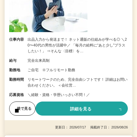
仕事内容
出品入力から発送まで！ ネット通販の仕組みが学べる◎ ＼2
0〜40代の男性が活躍中／ 「毎月の給料に“あと少し”プラス
したい！」 ⇒そんな〈目標〉を…
給与
完全出来高制
勤務地
ご自宅 ※フルリモート勤務
勤務時間
リモートワークのため、完全自由シフトです！ 詳細はお問い
合わせください。 ＜会社営…
応募資格
＼経験・資格・学歴いっさい不問！／
詳細を見る
後で見る
更新日： 2026/07/17 掲載終了日： 2026/08/26