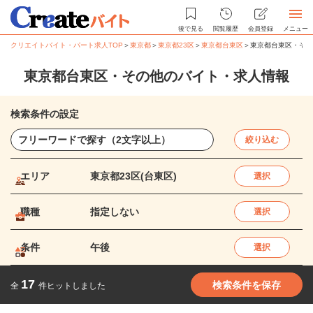
後で見る
閲覧履歴
会員登録
メニュー
クリエイトバイト・パート求人TOP
＞
東京都
＞
東京都23区
＞
東京都台東区
＞
東京都台東区・その
東京都台東区・その他のバイト・求人情報
検索条件の設定
絞り込む
エリア
東京都23区(台東区)
選択
職種
指定しない
選択
条件
午後
選択
17
検索条件を保存
全
件ヒットしました