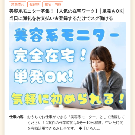
業務委託
登録制
在宅・内職
美容系モニター募集！【人気の在宅ワーク】│単発もOK│
当日に謝礼をお支払い★登録するだけでスグ働ける
仕事内容
おうちでお仕事ができる『美容系モニター』として活躍して
ください！ 1案件の作業時間は5分〜10分程度。空いた時間
を有効活用できるお仕事です。 ◆【いろん…