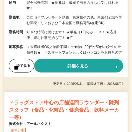
給与
完全出来高制 ★謝礼は、最短で当日のうちに受け取れま
す！
勤務地
ご自宅※フルリモート勤務 東京都その他、東京都全域を含
む関東エリアおよび日本全国で勤務可能(在宅OK)
勤務時間
好きな時間に働けます！ ★単発（1日のみ）OK！ ★応募
後、即お仕事開始も可！ ★在…
応募資格
＜未経験者OK／年齢不問＞⇒★特に20代〜50代の女性の登
録多数★ ※スマートフォンもしくはパソコンをお持ちの方
詳細を見る
後で見る
更新日： 2026/07/31 掲載終了日： 2026/08/24
ドラッグストア中心の店舗巡回ラウンダー・陳列
スタッフ（食品・化粧品・健康食品、飲料メーカ
ー等）
株式会社 アールネクスト
業務委託