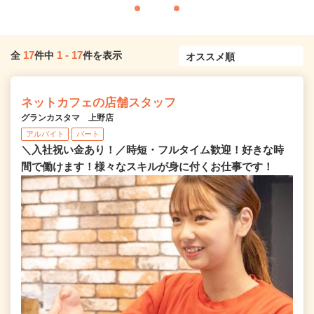
17
1
-
17
全
件中
件を表示
ネットカフェの店舗スタッフ
グランカスタマ 上野店
アルバイト
パート
＼入社祝い金あり！／時短・フルタイム歓迎！好きな時
間で働けます！様々なスキルが身に付くお仕事です！