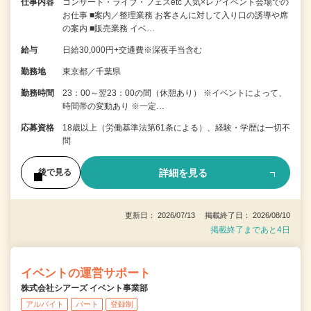
仕事内容
コンサート・ライブ・フェスetc 人気×レアイベント会場での
お仕事 ■案内／整理業務 お客さんに対して入り口の誘導や席
の案内 ■販売業務 イベ…
給与
日給30,000円+交通費※深夜手当含む
勤務地
東京都／千葉県
勤務時間
23：00～翌23：00の間（休憩あり） ※イベントによって、
時間帯の変動あり ※一定…
応募資格
18歳以上（労働基準法第61条による）、経験・学歴は一切不
問
詳細を見る
後で見る
更新日： 2026/07/13 掲載終了日： 2026/08/10
掲載終了まであと4日
イベントの運営サポート
株式会社シアーズ イベント事業部
アルバイト
パート
登録制