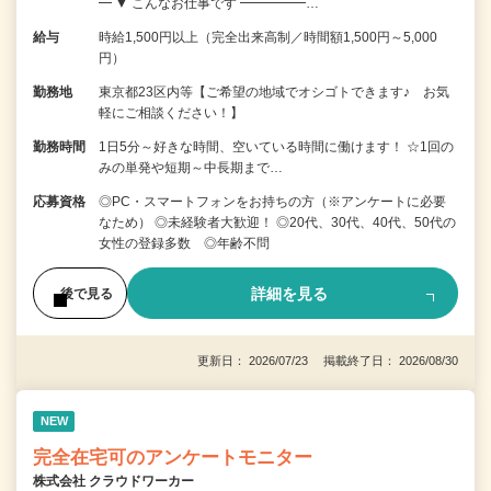
━ ▼ こんなお仕事です ━━━━━…
給与
時給1,500円以上（完全出来高制／時間額1,500円～5,000
円）
勤務地
東京都23区内等【ご希望の地域でオシゴトできます♪ お気
軽にご相談ください！】
勤務時間
1日5分～好きな時間、空いている時間に働けます！ ☆1回の
みの単発や短期～中長期まで…
応募資格
◎PC・スマートフォンをお持ちの方（※アンケートに必要
なため） ◎未経験者大歓迎！ ◎20代、30代、40代、50代の
女性の登録多数 ◎年齢不問
詳細を見る
後で見る
更新日： 2026/07/23 掲載終了日： 2026/08/30
NEW
完全在宅可のアンケートモニター
株式会社 クラウドワーカー