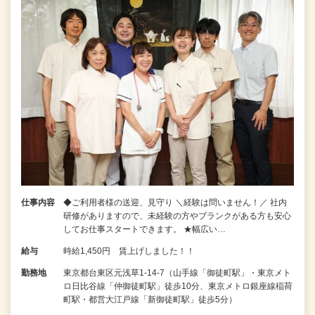
仕事内容
◆ご利用者様の送迎、見守り ＼経験は問いません！／ 社内
研修がありますので、未経験の方やブランクがある方も安心
してお仕事スタートできます。 ★幅広い…
給与
時給1,450円 賃上げしました！！
勤務地
東京都台東区元浅草1-14-7（山手線「御徒町駅」・東京メト
ロ日比谷線「仲御徒町駅」徒歩10分、東京メトロ銀座線稲荷
町駅・都営大江戸線「新御徒町駅」徒歩5分）