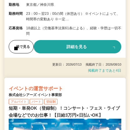
勤務地
東京都／神奈川県
勤務時間
23：00～翌23：00の間（休憩あり） ※イベントによって、
時間帯の変動あり ※一定…
応募資格
18歳以上（労働基準法第61条による）、経験・学歴は一切不
問
詳細を見る
後で見る
更新日： 2026/07/13 掲載終了日： 2026/08/10
掲載終了まであと4日
イベントの運営サポート
株式会社シアーズ イベント事業部
アルバイト
パート
登録制
短期・単発OK（登録制）！コンサート・フェス・ライブ
会場などでのお仕事！【日給3万円×日払いOK】