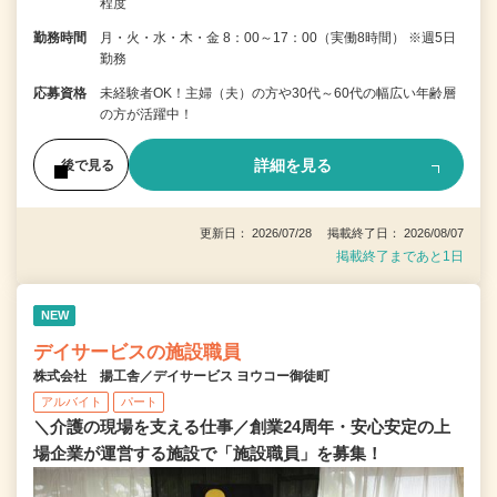
程度
勤務時間
月・火・水・木・金 8：00～17：00（実働8時間） ※週5日
勤務
応募資格
未経験者OK！主婦（夫）の方や30代～60代の幅広い年齢層
の方が活躍中！
詳細を見る
後で見る
更新日： 2026/07/28 掲載終了日： 2026/08/07
掲載終了まであと1日
NEW
デイサービスの施設職員
株式会社 揚工舎／デイサービス ヨウコー御徒町
アルバイト
パート
＼介護の現場を支える仕事／創業24周年・安心安定の上
場企業が運営する施設で「施設職員」を募集！