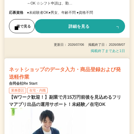
～OK ☆シフト申請は、勤…
応募資格
●未経験者OK●男女、年齢不問 ●資格不問
詳細を見る
後で見る
更新日： 2026/07/06 掲載終了日： 2026/08/07
掲載終了まであと1日
ネットショップのデータ入力・商品登録および発
送軽作業
合同会社Re Start
業務委託
在宅・内職
【Wワーク歓迎！】副業で月15万円前後を見込めるフリ
マアプリ出品の運用サポート！未経験／在宅OK