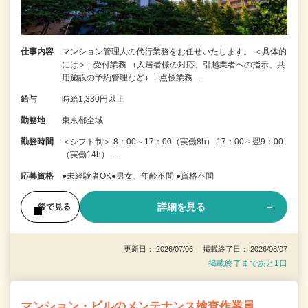
仕事内容
マンション管理人の代行業務をお任せいたします。 ＜具体的
には＞ □受付業務 （入居者様の対応、引越業者への指示、共
用施設の予約管理など） □点検業務…
給与
時給1,330円以上
勤務地
東京都全域
勤務時間
＜シフト制＞ 8：00～17：00（実働8h） 17：00～翌9：00
（実働14h） …
応募資格
●未経験者OK●男女、年齢不問 ●資格不問
詳細を見る
後で見る
更新日： 2026/07/06 掲載終了日： 2026/08/07
掲載終了まであと1日
マンション・ビルのメンテナンス検査作業員