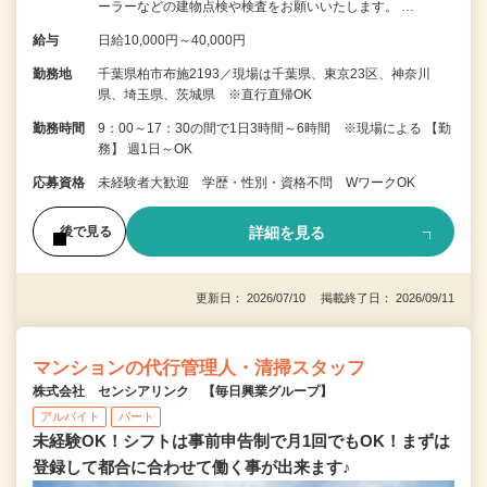
ーラーなどの建物点検や検査をお願いいたします。 …
給与
日給10,000円～40,000円
勤務地
千葉県柏市布施2193／現場は千葉県、東京23区、神奈川
県、埼玉県、茨城県 ※直行直帰OK
勤務時間
9：00～17：30の間で1日3時間～6時間 ※現場による 【勤
務】 週1日～OK
応募資格
未経験者大歓迎 学歴・性別・資格不問 WワークOK
詳細を見る
後で見る
更新日： 2026/07/10 掲載終了日： 2026/09/11
マンションの代行管理人・清掃スタッフ
株式会社 センシアリンク 【毎日興業グループ】
アルバイト
パート
未経験OK！シフトは事前申告制で月1回でもOK！まずは
登録して都合に合わせて働く事が出来ます♪