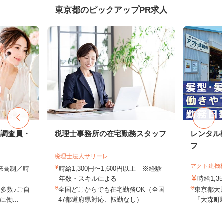
東京都のピックアップPR求人
宅調査員・
税理士事務所の在宅勤務スタッフ
レンタル
フ
税理士法人サリーレ
アクト建機
出来高制／時
時給1,300円〜1,600円以上 ※経験
年数・スキルによる
時給1,
多数♪ご自
全国どこからでも在宅勤務OK（全国
東京都大田
働...
47都道府県対応、転勤なし）
「大森町駅