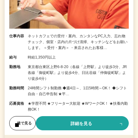
仕事内容
ネットカフェでの受付・案内、カンタンなPC入力、忘れ物
チェック、個室・店内の片づけ清掃、キッチンなどをお願い
します。 ＜受付・案内＞ ・来店されたお客様…
給与
時給1,350円以上
勤務地
東京都台東区上野6-8-20（各線「上野駅」より徒歩3分、JR
各線「御徒町駅」より徒歩4分、日比谷線「仲御徒町駅」よ
り徒歩4分）
勤務時間
24時間シフト制勤務 ◆週4日～、1日5時間～OK！ ◆シフト
自由・自己申告制 ★平…
応募資格
★学歴不問 ★フリーター大歓迎 ★WワークOK！ ★扶養内勤
務OK！
詳細を見る
後で見る