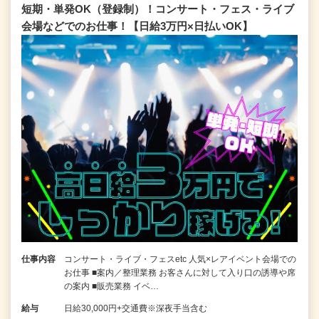
短期・単発OK（登録制）！コンサート・フェス・ライブ
会場などでのお仕事！【日給3万円×日払いOK】
仕事内容
コンサート・ライブ・フェスetc 人気×レアイベント会場での
お仕事 ■案内／整理業務 お客さんに対して入り口の誘導や席
の案内 ■販売業務 イベ…
給与
日給30,000円+交通費※深夜手当含む