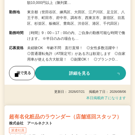
額10,000円以上（陳列業…
勤務地
東京都（世田谷区、練馬区、大田区、江戸川区、足立区、八
王子市、町田市、府中市、調布市、西東京市、新宿区、目黒
区、杉並区、板橋区、豊島区、渋谷区、港区、千代田区）
勤務時間
［時間］9：00～17：00の内、ご自身の勤務可能な時間で働
けます。 ※半日のみの場合も…
応募資格
未経験OK 年齢不問 直行直帰！ ◎女性多数活躍中！
◎普通運転免許（AT限定可）がある方は歓迎します ◎自家
用車が使える方大歓迎！ ◎副業OK！ ◎ブランクO…
詳細を見る
後で見る
更新日： 2026/07/21 掲載終了日： 2026/08/06
本日掲載終了になります
超有名化粧品のラウンダー（店舗巡回スタッフ）
株式会社 アールネクスト
派遣社員